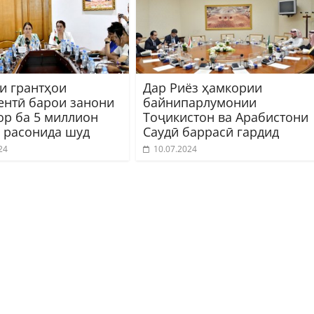
и грантҳои
Дар Риёз ҳамкории
ентӣ барои занони
байнипарлумонии
ор ба 5 миллион
Тоҷикистон ва Арабистони
 расонида шуд
Саудӣ баррасӣ гардид
24
10.07.2024