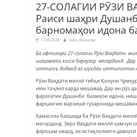
27-СОЛАГИИ РӮЗИ В
Раиси шаҳри Душанб
барномаҳои идона б
12.06.2024
sado_dushanbe
Ба ифтихори 27-солагии Рӯзи Ваҳдати мил
шаҳомати хосса баргузор мегарданд. Дар и
иттилоъ доданд аз
шуъбаи иттилоотии д
Рӯзи Ваҳдати миллӣ тибқи Қонуни Ҷумҳур
июн таҷлил карда мешавад. Дар ин рӯз д
фароғатии Душанбе базмҳои идона, ниша
фарҳангию варзишӣ гузаронида мешаван
Ҳамасола бахшида ба Рӯзи Ваҳдати милл
мегарданд. Зеро Ваҳдати миллӣ ҳамчун 
фароҳам овард, ки истиқлолияти давлатӣ