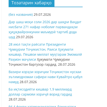
Тозатарин хабарҳо
(без названия)
29.07.2026
Дар шаш моҳи соли 2026 дар шаҳри Ваҳдат
нисбати 271 нафар ноболиғ парвандаҳои
ҳуқуқвайронкунии маъмурӣ тартиб дода
шуд
29.07.2026
28 июл таҳти раёсати Президенти
Ҷумҳурии Тоҷикистон, Раиси Ҳукумати
кишвар, Пешвои миллат муҳтарам Эмомалӣ
Раҳмон
маҷлиси
Ҳукумати Ҷумҳурии
Тоҷикистон баргузор гардид.
28.07.2026
Вазири корҳои хориҷии Тоҷикистон нусхаи
эътимодномаи сафири нави Кувайтро қабул
намуд
28.07.2026
Ба иқтисодиёти кишвар 1,9 миллиард
доллар сармояи хориҷӣ ворид гардид
28.07.2026
94,4 фоизи хатмкунандагони Донишгоҳи