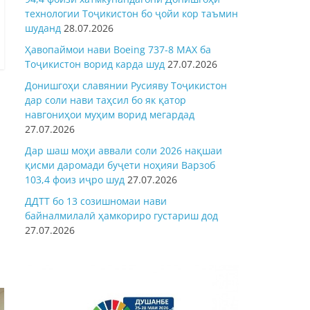
технологии Тоҷикистон бо ҷойи кор таъмин
шуданд
28.07.2026
Ҳавопаймои нави Boeing 737-8 MAX ба
Тоҷикистон ворид карда шуд
27.07.2026
Донишгоҳи славянии Русияву Тоҷикистон
дар соли нави таҳсил бо як қатор
навгониҳои муҳим ворид мегардад
27.07.2026
Дар шаш моҳи аввали соли 2026 нақшаи
қисми даромади буҷети ноҳияи Варзоб
103,4 фоиз иҷро шуд
27.07.2026
ДДТТ бо 13 созишномаи нави
байналмилалӣ ҳамкориро густариш дод
27.07.2026