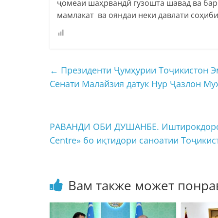
ҷомеаи шаҳрвандӣ гузошта шавад ва бар
мамлакат ва ояндаи неки давлати соҳиб
←
Президенти Ҷумҳурии Тоҷикистон Э
Сенати Малайзия датук Нур Ҷазлон Му
РАВАНДИ ОБИ ДУШАНБЕ. Иштирокдоро
Centre» бо иқтидори саноатии Тоҷики
Вам также может понра