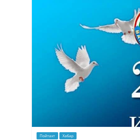
Пойтахт
Хабар