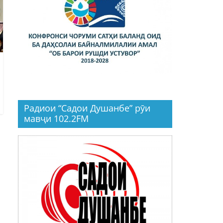
Радиои “Садои Душанбе” рӯи
мавҷи 102.2FM