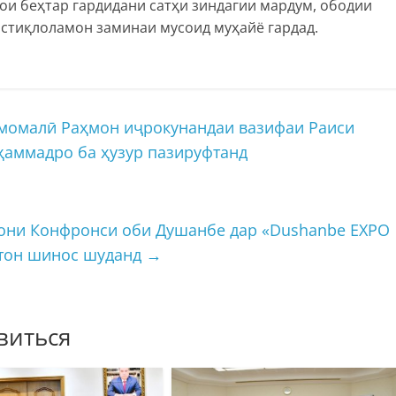
ои беҳтар гардидани сатҳи зиндагии мардум, ободии
истиқлоламон заминаи мусоид муҳайё гардад.
момалӣ Раҳмон иҷрокунандаи вазифаи Раиси
ҳаммадро ба ҳузур пазируфтанд
ни Конфронси оби Душанбе дар «Dushanbe EXPO
стон шинос шуданд
→
виться