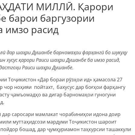
АҲДАТИ МИЛЛӢ. Қарори
е барои баргузории
а имзо расид
лӣ дар шаҳри Душанбе барномаҳои фарҳангӣ бо шукуҳу
н хусус қарори Раиси шаҳри Душанбе ба имзо расид,
астгоҳи Раиси шаҳри Душанбе.
ии Тоҷикистон «Дар бораи рӯзҳои ид» ҳамасола 27
ар чор ноҳияи пойтахт, бахусус дар боғҳои фарҳангу
сту ҷамъомадҳо ва дигар барномаҳои гуногуни
д.
ӣ дар саросари мамлакат чорабиниҳои идона доир
омили муттаҳидсози мардуми Тоҷикистон шароит
 пойдор бошад, дар ҷумҳуриамон таҳкурсии ташаккули