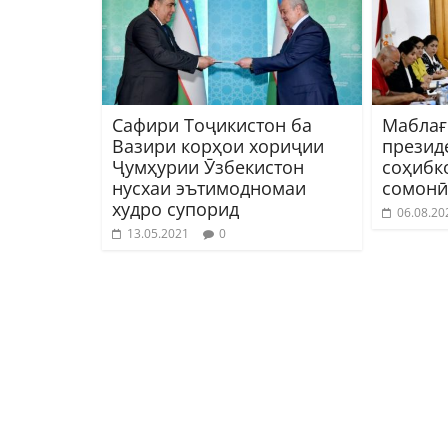
Сафири Тоҷикистон ба
Маблағ
Вазири корҳои хориҷии
презид
Ҷумҳурии Ӯзбекистон
соҳибк
нусхаи эътимодномаи
сомонӣ
худро супорид
06.08.20
13.05.2021
0