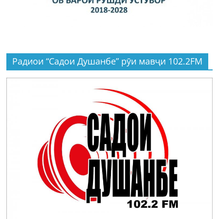
Радиои “Садои Душанбе” рӯи мавҷи 102.2FM