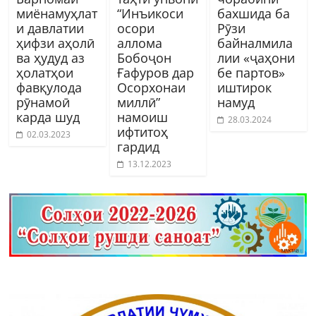
миёнамуҳлат
“Инъикоси
бахшида ба
и давлатии
осори
Рӯзи
ҳифзи аҳолӣ
аллома
байналмила
ва ҳудуд аз
Бобоҷон
лии «ҷаҳони
ҳолатҳои
Ғафуров дар
бе партов»
фавқулода
Осорхонаи
иштирок
рӯнамоӣ
миллӣ”
намуд
карда шуд
намоиш
28.03.2024
ифтитоҳ
02.03.2023
гардид
13.12.2023