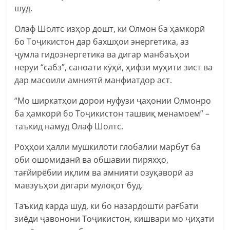
шуд.
Олаф Шолтс изҳор дошт, ки Олмон ба ҳамкорӣ
бо Тоҷикистон дар бахшҳои энергетика, аз
ҷумла гидоэнергетика ва дигар манбаъҳои
неруи “сабз”, саноати кӯҳӣ, ҳифзи муҳити зист ва
дар масоили амниятӣ манфиатдор аст.
“Мо ширкатҳои дорои нуфузи ҷаҳонии Олмонро
ба ҳамкорӣ бо Тоҷикистон ташвиқ менамоем” –
таъкид намуд Олаф Шолтс.
Роҳҳои ҳалли мушкилоти глобалии марбут ба
оби ошомиданӣ ва обшавии пиряхҳо,
тағйирёбии иқлим ва амнияти озуқаворӣ аз
мавзуъҳои дигари мулоқот буд.
Таъкид карда шуд, ки бо назардошти рағбати
зиёди ҷавонони Тоҷикистон, кишвари мо ҷиҳати