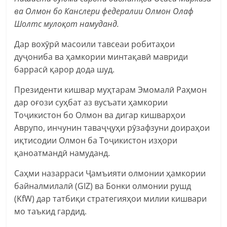
ва Олмон бо Канслери федералии Олмон Олаф
Шолтс мулоқот намуданд.
Дар вохӯрӣ масоили тавсеаи робитаҳои
дуҷониба ва ҳамкории минтақавӣ мавриди
баррасӣ қарор дода шуд.
Президенти кишвар муҳтарам Эмомалӣ Раҳмон
дар оғози суҳбат аз вусъати ҳамкории
Тоҷикистон бо Олмон ва дигар кишварҳои
Аврупо, инчунин таваҷҷуҳи рӯзафзуни доираҳои
иқтисодии Олмон ба Тоҷикистон изҳори
қаноатмандӣ намуданд.
Саҳми назарраси Ҷамъияти олмонии ҳамкории
байналмилалӣ (GIZ) ва Бонки олмонии рушд
(KfW) дар татбиқи стратегияҳои милии кишвари
мо таъкид гардид.