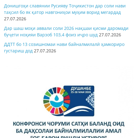
Донишгоҳи славянии Русияву Тоҷикистон дар соли нави
таҳсил бо як қатор навгониҳои муҳим ворид мегардад
27.07.2026
Дар шаш моҳи аввали соли 2026 нақшаи қисми даромади
буҷети ноҳияи Варзоб 103,4 фоиз иҷро шуд
27.07.2026
ДДТТ бо 13 созишномаи нави байналмилалӣ ҳамкориро
густариш дод
27.07.2026