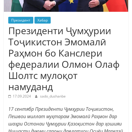
Президент
Хабар
Президенти Ҷумҳурии
Тоҷикистон Эмомалӣ
Раҳмон бо Канслери
федералии Олмон Олаф
Шолтс мулоқот
намуданд
17.09.2024
sado_dushanbe
17 сентябр Президенти Ҷумҳурии Тоҷикистон,
Пешвои миллат муҳтарам Эмомалӣ Раҳмон дар
шаҳри Остонаи Ҷумҳурии Қазоқистон дар ҳошияи
Нишасти дуюми сарони давлатҳои Осиёи Марказӣ