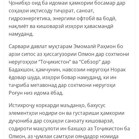
Ҷонибҳо оид ба идомаи ҳамкории босамар дар
соҳаҳои иқтисоду тиҷорат, саноат,
гидроэнергетика, энергияи офтобӣ ва бодӣ,
нақлиёт ва кишоварзӣ изҳори ҳавасмандӣ
намуданд.
Сарвари давлат муҳтарам Эмомалӣ Раҳмон бо
арзи сипос аз ҳиссагузории Олмон дар сохтмони
неругоҳҳои “Тоҷикистон” ва “Себзор” дар
Бадахшон, ҳамчунин, навсозии неругоҳи Норак
ёдовар шуда, изҳори бовар намуданд, ки ин
таҷриба метавонад дар сохтмони неругоҳи
Роғун низ идома ёбад.
Истихроҷу коркарди маъданҳо, бахусус
элементҳои нодири он ва густариши ҳамкории
дуҷониба дар соҳаҳои саноату кишоварзӣ,
содироти маҳсулоти ин бахшҳо аз Тоҷикистон ба
Олмон, аз ҷумлаи самтҳои ояндадор номида