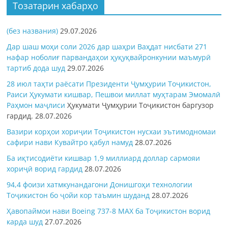
Тозатарин хабарҳо
(без названия)
29.07.2026
Дар шаш моҳи соли 2026 дар шаҳри Ваҳдат нисбати 271
нафар ноболиғ парвандаҳои ҳуқуқвайронкунии маъмурӣ
тартиб дода шуд
29.07.2026
28 июл таҳти раёсати Президенти Ҷумҳурии Тоҷикистон,
Раиси Ҳукумати кишвар, Пешвои миллат муҳтарам Эмомалӣ
Раҳмон
маҷлиси
Ҳукумати Ҷумҳурии Тоҷикистон баргузор
гардид.
28.07.2026
Вазири корҳои хориҷии Тоҷикистон нусхаи эътимодномаи
сафири нави Кувайтро қабул намуд
28.07.2026
Ба иқтисодиёти кишвар 1,9 миллиард доллар сармояи
хориҷӣ ворид гардид
28.07.2026
94,4 фоизи хатмкунандагони Донишгоҳи технологии
Тоҷикистон бо ҷойи кор таъмин шуданд
28.07.2026
Ҳавопаймои нави Boeing 737-8 MAX ба Тоҷикистон ворид
карда шуд
27.07.2026