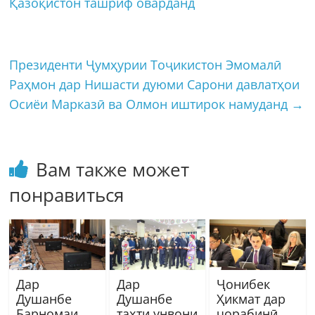
Қазоқистон ташриф оварданд
Президенти Ҷумҳурии Тоҷикистон Эмомалӣ
Раҳмон дар Нишасти дуюми Сарони давлатҳои
Осиёи Марказӣ ва Олмон иштирок намуданд
→
Вам также может
понравиться
Дар
Дар
Ҷонибек
Душанбе
Душанбе
Ҳикмат дар
Барномаи
таҳти унвони
чорабинӣ