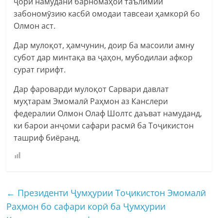
ҷорӣ намудани барномаҳои таълимии
забономӯзию касбӣ омодаи тавсеаи ҳамкорӣ бо
Олмон аст.
Дар мулоқот, ҳамчунин, доир ба масоили амну
субот дар минтақа ва ҷаҳон, мубодилаи афкор
сурат гирифт.
Дар фароварди мулоқот Сарвари давлат
муҳтарам Эмомалӣ Раҳмон аз Канслери
федералии Олмон Олаф Шолтс даъват намуданд,
ки барои анҷоми сафари расмӣ ба Тоҷикистон
ташриф биёранд.
←
Президенти Ҷумҳурии Тоҷикистон Эмомалӣ
Раҳмон бо сафари корӣ ба Ҷумҳурии