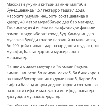
Масоҳати умумии қитъаи замини мактаби
бунёдшаванда 1,57 гектарро ташкил дода,
масоҳати умумии иншооти сохташаванда 8
ҳазору 40 метри мураббаъро дар бар мегирад.
Таълимгоҳ аз 4 ошёна ва синфхонаҳои фаннию
озмоишгоҳҳо иборат хоҳад буд. Ҳамчунин дар
муассиса бунёди толори варзишӣ ва маҷлисгоҳ
бо 400 ҷойи нишаст дар назар дошта шудааст, ки
мувофиқ ба стандартҳои муосир сохта
мешаванд.
Пешвои миллат муҳтарам Эмомалӣ Раҳмон
зимни шиносоӣ бо лоиҳаи мактаб, ба бинокорон
ва ташаббускорони ин иқдоми наҷиб, барои бо
сифати баланд анҷом додани корҳои сохтмон ва
назорати сифати маҳсулоти истифодашаванда
дастурҳои мушаххас доданд.
Соҳибкорони ноҳия барои дастгирии ҳамешагии