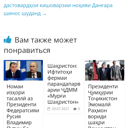
дастовардҳои кишоварзии ноҳияи Данғара
шинос шуданд
→
Вам также может
понравиться
Шаҳристон:
Ифтитоҳи
фермаи
парандапарв
Номаи
Президенти
арии ҶДММ
изҳори
Ҷумҳурии
«Мурғи
тасаллӣ аз
Тоҷикистон
Шаҳристон»
Президенти
Эмомалӣ
29.07.2021
0
Федератсияи
Раҳмон
Русия
вориди
Владимир
шаҳри