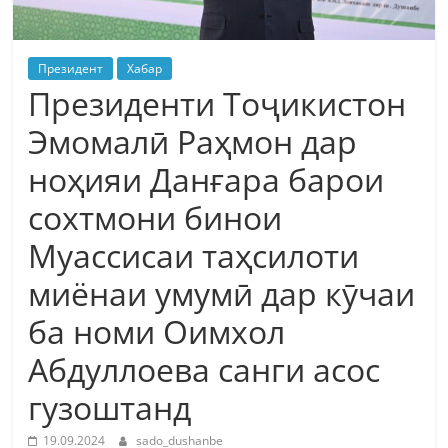
Президент
Хабар
Президенти Тоҷикистон
Эмомалӣ Раҳмон дар
ноҳияи Данғара барои
сохтмони бинои
Муассисаи таҳсилоти
миёнаи умумӣ дар кӯчаи
ба номи Оимхол
Абдуллоева санги асос
гузоштанд
19.09.2024
sado_dushanbe