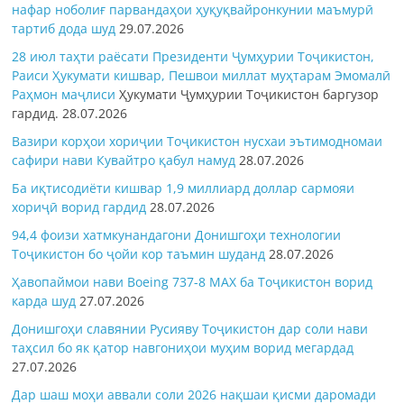
нафар ноболиғ парвандаҳои ҳуқуқвайронкунии маъмурӣ
тартиб дода шуд
29.07.2026
28 июл таҳти раёсати Президенти Ҷумҳурии Тоҷикистон,
Раиси Ҳукумати кишвар, Пешвои миллат муҳтарам Эмомалӣ
Раҳмон
маҷлиси
Ҳукумати Ҷумҳурии Тоҷикистон баргузор
гардид.
28.07.2026
Вазири корҳои хориҷии Тоҷикистон нусхаи эътимодномаи
сафири нави Кувайтро қабул намуд
28.07.2026
Ба иқтисодиёти кишвар 1,9 миллиард доллар сармояи
хориҷӣ ворид гардид
28.07.2026
94,4 фоизи хатмкунандагони Донишгоҳи технологии
Тоҷикистон бо ҷойи кор таъмин шуданд
28.07.2026
Ҳавопаймои нави Boeing 737-8 MAX ба Тоҷикистон ворид
карда шуд
27.07.2026
Донишгоҳи славянии Русияву Тоҷикистон дар соли нави
таҳсил бо як қатор навгониҳои муҳим ворид мегардад
27.07.2026
Дар шаш моҳи аввали соли 2026 нақшаи қисми даромади