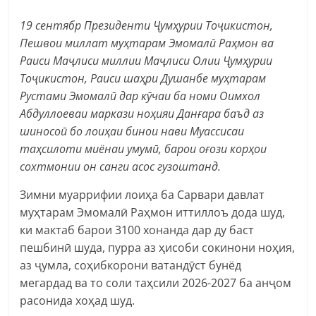
19 сентябр Президенти Ҷумҳурии Тоҷикистон,
Пешвои миллат муҳтарам Эмомалӣ Раҳмон ва
Раиси Маҷлиси миллии Маҷлиси Олии Ҷумҳурии
Тоҷикистон, Раиси шаҳри Душанбе муҳтарам
Рустами Эмомалӣ дар кӯчаи ба номи Оимхол
Абдуллоеваи маркази ноҳияи Данғара баъд аз
шиносоӣ бо лоиҳаи бинои нави Муассисаи
таҳсилоти миёнаи умумӣ, барои оғози корҳои
сохтмонии он санги асос гузоштанд.
Зимни муаррифии лоиҳа ба Сарвари давлат
муҳтарам Эмомалӣ Раҳмон иттиллоъ дода шуд,
ки мактаб барои 3100 хонанда дар ду баст
пешбинӣ шуда, пурра аз ҳисоби сокинони ноҳия,
аз ҷумла, соҳибкорони ватандӯст бунёд
мегардад ва то соли таҳсили 2026-2027 ба анҷом
расонида хоҳад шуд.