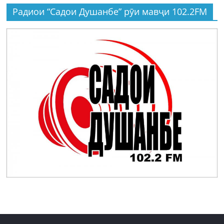
Радиои “Садои Душанбе” рӯи мавҷи 102.2FM