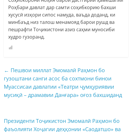
Роҳбари давлат дар самти соҳибкорию бахши
хусусӣ изҳори сипос намуда, ваъда доданд, ки
минбаъд низ талош менамояд барои рушд ва
пешрафти Тоҷикистони азиз саҳми муносиби
худро гузоранд.
←
Пешвои миллат Эмомалӣ Раҳмон бо
гузоштани санги асос ба сохтмони бинои
Муассисаи давлатии «Театри ҷумҳуриявии
мусиқӣ – драмавии Данғара» оғоз бахшиданд
Президенти Тоҷикистон Эмомалӣ Раҳмон бо
фаъолияти Хоҷагии деҳқонии «Саодатшо» ва