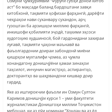
Озмуни ҷумҳуриявии “Фурӯғи субҳи доноӣ китоб
аст” бо мақсади баланд бардоштани завқи
китобхонӣ, тақвияти ҳофизаи фарҳангӣ, дарёфти
чеҳраҳои нави суханвару сухандон, арҷ
гузоштан ба арзишҳои миллию фарҳангӣ,
инкишофи қобилияти эҷодӣ, таҳкими эҳсоси
худогоҳию худшиносӣ, бой гардонидани захираи
луғавӣ, тақвияти ҷаҳони маънавӣ ва
фаъолгардонии доираи забондонӣ миёни
қишрҳои мухталифи ҷомеа, аз ҷумла
хонандагону донишҷӯёни ҳамаи зинаҳои
таҳсилот, инчунин магистрҳо, аспирантҳо,
докторантҳо ва шаҳрвандони кишвар доир
гардид.
Яке аз иштирокчии фаъоли ин Озмун Султон
Каримов донишҷӯи курси 1 – уми факултети
журналистикаи Донишгоҳи миллии Тоҷикистон
мебошад, ки аз рӯи номинаи “Хондан ва аз ёд