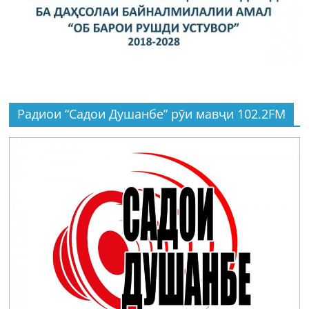
Радиои “Садои Душанбе” рӯи мавҷи 102.2FM