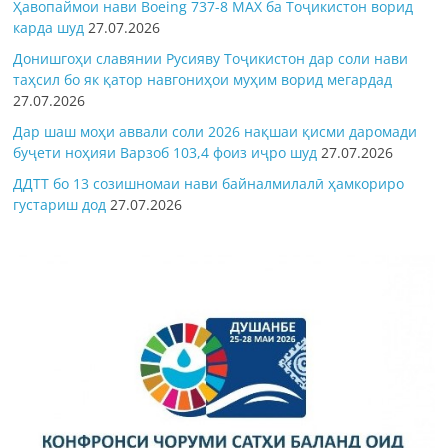
Ҳавопаймои нави Boeing 737-8 MAX ба Тоҷикистон ворид
карда шуд
27.07.2026
Донишгоҳи славянии Русияву Тоҷикистон дар соли нави
таҳсил бо як қатор навгониҳои муҳим ворид мегардад
27.07.2026
Дар шаш моҳи аввали соли 2026 нақшаи қисми даромади
буҷети ноҳияи Варзоб 103,4 фоиз иҷро шуд
27.07.2026
ДДТТ бо 13 созишномаи нави байналмилалӣ ҳамкориро
густариш дод
27.07.2026