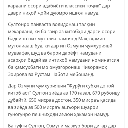
кардани осори адабиёти классики тоҷик” дар
даври ниҳоӣ ҷойи дуюмро ишғол намуд.
Султонро пайваста волидонаш талқин
мекарданд, ки ба ғайр аз китобҳои дарсӣ осори
бадеиро низ мутолиа намоянд Маҳз ҳамин
мутолиааш буд, ки дар ин Озмуни ҷумҳуриявӣ
муввафақ шуд ва барои дарёфт намудани
асарҳои бадеӣ ва интихоб намудани номинатсия
ба ҳамсуҳбати мо омӯзгоронаш Низорамоҳ
Зоирова ва Рустам Наботӣ мебошанд.
Дар Озмуни ҷумҳуриявии “Фурӯғи субҳи доноӣ
китоб аст” Султон зиёда аз 170 ғазал, 670 рубоиву
дубайтӣ, 650 мисраа достон, 350 мисраъ қасида
ва зиёда аз 500 мисраъ ашъори шуарои
гуногунро пешниҳоди аъзои ҳакамон намуд.
Ба гуфти Султон, Озмуни мазкур бори дигар дар