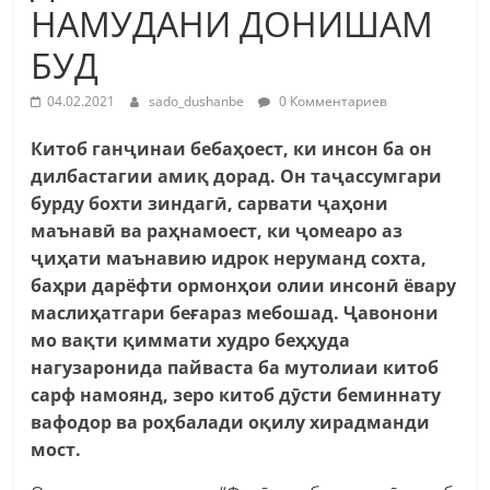
НАМУДАНИ ДОНИШАМ
БУД
04.02.2021
sado_dushanbe
0 Комментариев
К
итоб ган
ҷ
инаи бебаҳоест, ки инсон ба он
дилбастагии амиқ дорад. Он та
ҷ
ассумгари
бурду бохти зиндаг
ӣ
, сарвати
ҷ
аҳони
маънав
ӣ
ва раҳнамоест, ки
ҷ
омеаро аз
ҷ
иҳати маънавию идрок неруманд сохта,
баҳри дарёфти ормонҳои олии инсон
ӣ
ёвару
маслиҳатгари беғараз мебошад.
Ҷавонони
мо вақти қиммати худро беҳҳуда
нагузаронида пайваста ба мутолиаи китоб
сарф намоянд, зеро китоб дӯсти беминнату
вафодор ва роҳбалади оқилу хирадманди
мост.