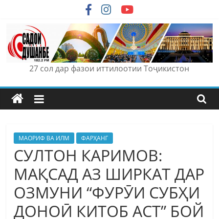
Skip
to
content
27 сол дар фазои иттилоотии Тоҷикистон
МАОРИФ ВА ИЛМ
ФАРҲАНГ
СУЛТОН КАРИМОВ:
МАҚСАД АЗ ШИРКАТ ДАР
ОЗМУНИ “ФУРӮИ СУБҲИ
ДОНОӢ КИТОБ АСТ” БОЙ