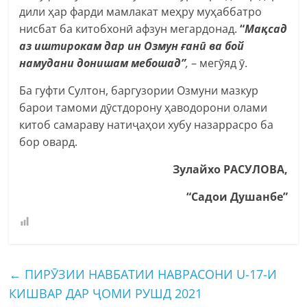
дили ҳар фарди мамлакат меҳру муҳаббатро
нисбат ба китобхонӣ афзун мегардонад.
“
Мақсад
аз иштирокам дар ин Озмун ғанӣ ва бой
намудани донишам мебошад”
,
– мегӯяд ӯ.
Ба гуфти Султон, баргузории Озмуни мазкур
барои тамоми дӯстдорону ҳаводорони олами
китоб самараву натиҷаҳои хубу назаррасро ба
бор овард.
Зулайхо РАСУЛОВА
,
“Садои Душанбе”
←
ПИРӮЗИИ НАВБАТИИ НАВРАСОНИ U-17-И
КИШВАР ДАР ҶОМИ РУШД 2021