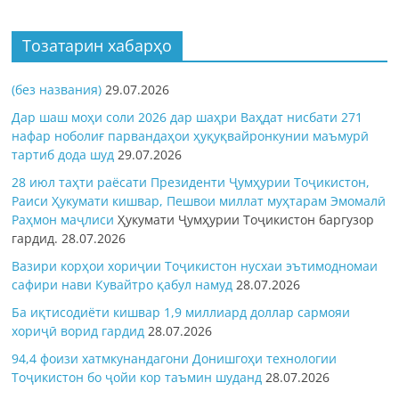
Тозатарин хабарҳо
(без названия)
29.07.2026
Дар шаш моҳи соли 2026 дар шаҳри Ваҳдат нисбати 271
нафар ноболиғ парвандаҳои ҳуқуқвайронкунии маъмурӣ
тартиб дода шуд
29.07.2026
28 июл таҳти раёсати Президенти Ҷумҳурии Тоҷикистон,
Раиси Ҳукумати кишвар, Пешвои миллат муҳтарам Эмомалӣ
Раҳмон
маҷлиси
Ҳукумати Ҷумҳурии Тоҷикистон баргузор
гардид.
28.07.2026
Вазири корҳои хориҷии Тоҷикистон нусхаи эътимодномаи
сафири нави Кувайтро қабул намуд
28.07.2026
Ба иқтисодиёти кишвар 1,9 миллиард доллар сармояи
хориҷӣ ворид гардид
28.07.2026
94,4 фоизи хатмкунандагони Донишгоҳи технологии
Тоҷикистон бо ҷойи кор таъмин шуданд
28.07.2026