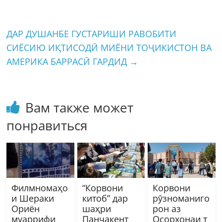
ДАР ДУШАНБЕ ГУСТАРИШИ РАВОБИТИ
СИЁСИЮ ИҚТИСОДӢ МИЁНИ ТОҶИКИСТОН ВА
АМЕРИКА БАРРАСӢ ГАРДИД
→
Вам также может
понравиться
Филмномаҳо
“Корвони
Корвони
и Шераки
китоб” дар
рӯзноманиго
Ориён
шаҳри
рон аз
муаррифи
Панҷакент
Осорхонаи т