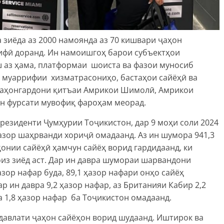
зиёда аз 2000 намоянда аз 70 кишвари ҷаҳон
ифӣ доранд. Ин намоишгоҳ барои субъектҳои
ш аз ҳама, платформаи шоиста ва фазои муносиб
 муаррифии хизматрасониҳо, бастаҳои сайёҳӣ ва
 ҷаҳонгардони қитъаи Амрикои Шимолӣ, Амрикои
он фурсати мувофиқ фароҳам меорад.
резиденти Ҷумҳурии Тоҷикистон, дар 9 моҳи соли 2024
ҳазор шаҳрванди хориҷӣ омадаанд. Аз ин шумора 941,3
онии сайёҳӣ ҳамчун сайёҳ ворид гардидаанд, ки
фоиз зиёд аст. Дар ин давра шумораи шарвандони
азор нафар буда, 89,1 ҳазор нафари онҳо сайёҳ
р ин давра 9,2 ҳазор нафар, аз Британияи Кабир 2,2
да 1,8 ҳазор нафар ба Тоҷикистон омадаанд.
 давлати ҷаҳон сайёҳон ворид шудаанд. Иштирок ва