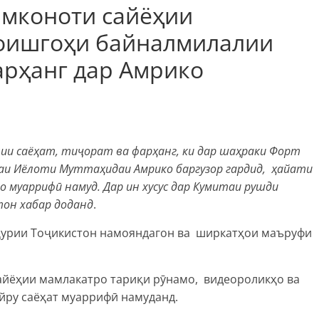
имконоти сайёҳии
оишгоҳи байналмилалии
фарҳанг дар Амрико
ии саёҳат, тиҷорат ва фарҳанг, ки дар шаҳраки Форт
аи Иёлоти Муттаҳидаи Амрико баргузор гардид, ҳайати
 муаррифӣ намуд. Дар ин хусус дар Кумитаи рушди
тон хабар доданд
.
ҳурии Тоҷикистон намояндагон ва ширкатҳои маъруфи
сайёҳии мамлакатро тариқи рӯнамо, видеороликҳо ва
йру саёҳат муаррифӣ намуданд.