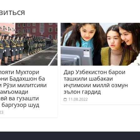
виться
лояти Мухтори
Дар Узбекистон барои
они Бадахшон ба
ташкили шабакаи
 Рӯзи милитсияи
иҷтимоии миллӣ озмун
ҷамъомади
эълон гардид
авӣ ва гузашти
11.08.2022
 баргузор шуд
23