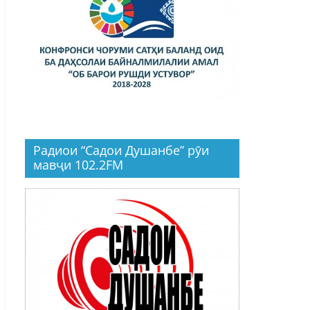
Радиои “Садои Душанбе” рӯи
мавҷи 102.2FM