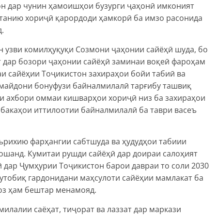
н дар чунин ҳамоишҳои бузурги ҷаҳонӣ имконият
атанию хориҷӣ қарордоди ҳамкорӣ ба имзо расонида
.
н узви комилҳуқуқи Созмони ҷаҳонии сайёҳӣ шуда, бо
т дар бозори ҷаҳонии сайёҳӣ заминаи воқеӣ фароҳам
и сайёҳии Тоҷикистон захираҳои бойи табиӣ ва
 майдони бонуфузи байналмилалӣ тарғибу ташвиқ
и ахбори оммаи кишварҳои хориҷӣ низ ба захираҳои
абакаҳои иттилоотии байналмилалӣ ба таври васеъ
аърихию фарҳангии сабтшуда ва ҳудудҳои табиии
ошанд. Кумитаи рушди сайёҳӣ дар доираи салоҳият
 дар Ҷумҳурии Тоҷикистон барои давраи то соли 2030
утобиқ гардонидани маҳсулоти сайёҳии мамлакат ба
оз ҳам бештар менамояд.
лалии саёҳат, тиҷорат ва лаззат дар маркази