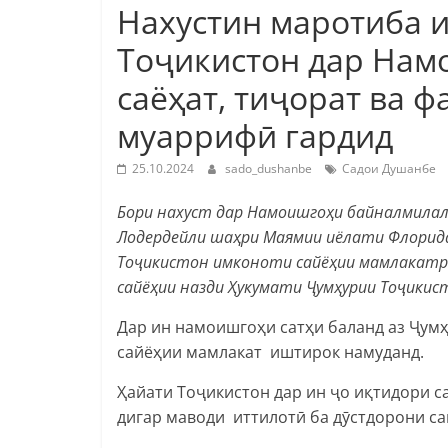
Нахустин маротиба 
Тоҷикистон дар Нам
саёҳат, тиҷорат ва 
муаррифӣ гардид
25.10.2024
sado_dushanbe
Садои Душанбе
Бори нахуст дар Намоишгоҳи байналмилал
Лодердейли шаҳри Маямии иёлати Флорид
Тоҷикистон имконоти сайёҳии мамлакатро
сайёҳии назди Ҳукумати Ҷумҳурии Тоҷикис
Дар ин намоишгоҳи сатҳи баланд аз Ҷум
сайёҳии мамлакат иштирок намуданд.
Ҳайати Тоҷикистон дар ин ҷо иқтидори 
дигар маводи иттилотӣ ба дӯстдорони са