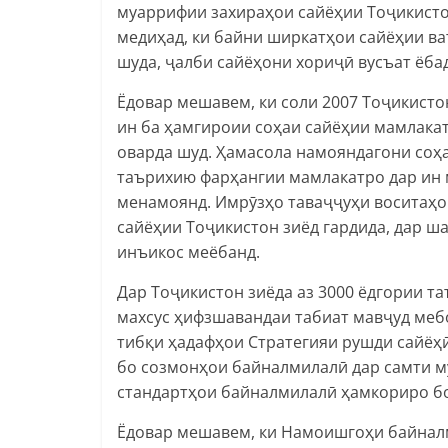
муаррифии захираҳои сайёҳии Тоҷикисто
медиҳад, ки байни ширкатҳои сайёҳии в
шуда, ҷалби сайёҳони хориҷӣ вусъат ёбад
Ёдовар мешавем, ки соли 2007 Тоҷикисто
ин ба ҳамгироии соҳаи сайёҳии мамлака
оварда шуд. Ҳамасола намояндагони соҳа
таърихию фарҳангии мамлакатро дар ин
менамоянд. Имрӯзҳо таваҷҷуҳи воситаҳо
сайёҳии Тоҷикистон зиёд гардида, дар ш
инъикос меёбанд.
Дар Тоҷикистон зиёда аз 3000 ёдгории т
махсус ҳифзшавандаи табиат мавҷуд меб
тибқи ҳадафҳои Стратегияи рушди сайёҳӣ
бо созмонҳои байналмилалӣ дар самти м
стандартҳои байналмилалӣ ҳамкориро б
Ёдовар мешавем, ки Намоишгоҳи байналми