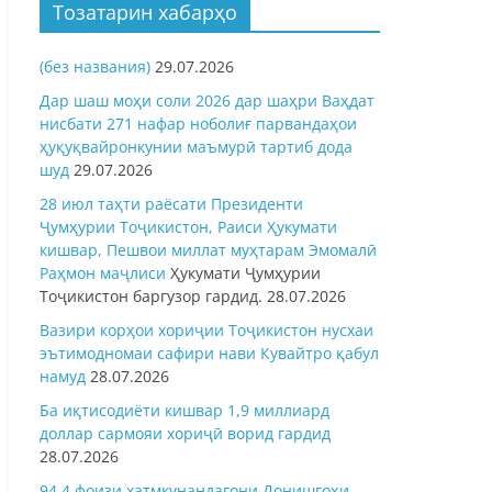
Тозатарин хабарҳо
(без названия)
29.07.2026
Дар шаш моҳи соли 2026 дар шаҳри Ваҳдат
нисбати 271 нафар ноболиғ парвандаҳои
ҳуқуқвайронкунии маъмурӣ тартиб дода
шуд
29.07.2026
28 июл таҳти раёсати Президенти
Ҷумҳурии Тоҷикистон, Раиси Ҳукумати
кишвар, Пешвои миллат муҳтарам Эмомалӣ
Раҳмон
маҷлиси
Ҳукумати Ҷумҳурии
Тоҷикистон баргузор гардид.
28.07.2026
Вазири корҳои хориҷии Тоҷикистон нусхаи
эътимодномаи сафири нави Кувайтро қабул
намуд
28.07.2026
Ба иқтисодиёти кишвар 1,9 миллиард
доллар сармояи хориҷӣ ворид гардид
28.07.2026
94,4 фоизи хатмкунандагони Донишгоҳи