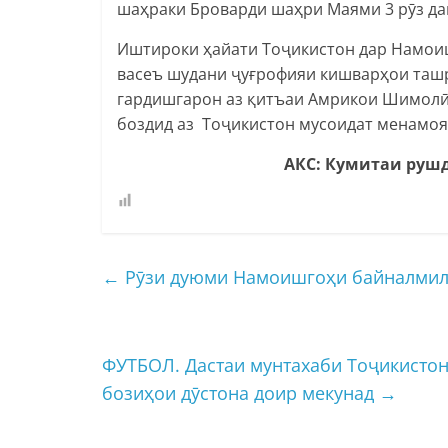
шаҳраки Броварди шаҳри Маями 3 рӯз да
Иштироки ҳайати Тоҷикистон дар Намоиш
васеъ шудани ҷуғрофияи кишварҳои таш
гардишгарон аз қитъаи Амрикои Шимолӣ
боздид аз Тоҷикистон мусоидат менамоя
АКС: Кумитаи руш
←
Рӯзи дуюми Намоишгоҳи байналмила
ФУТБОЛ. Дастаи мунтахаби Тоҷикистон
бозиҳои дӯстона доир мекунад
→