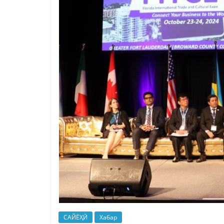
САЙЁҲӢ
Хабар