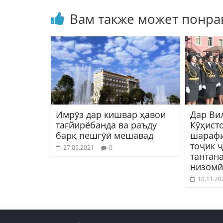
Вам также может понра
Имрӯз дар кишвар ҳавои
Дар Ви
тағйирёбанда ва раъду
Кӯҳист
барқ пешгӯӣ мешавад
шарафи
тоҷик 
27.05.2021
0
тантан
низомӣ
10.11.20