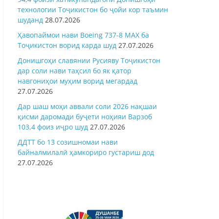
технологии Тоҷикистон бо ҷойи кор таъмин
шуданд
28.07.2026
Ҳавопаймои нави Boeing 737-8 MAX ба
Тоҷикистон ворид карда шуд
27.07.2026
Донишгоҳи славянии Русияву Тоҷикистон
дар соли нави таҳсил бо як қатор
навгониҳои муҳим ворид мегардад
27.07.2026
Дар шаш моҳи аввали соли 2026 нақшаи
қисми даромади буҷети ноҳияи Варзоб
103,4 фоиз иҷро шуд
27.07.2026
ДДТТ бо 13 созишномаи нави
байналмилалӣ ҳамкориро густариш дод
27.07.2026