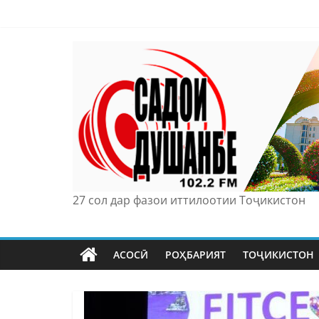
Skip
to
content
27 сол дар фазои иттилоотии Тоҷикистон
АСОСӢ
РОҲБАРИЯТ
ТОҶИКИСТОН