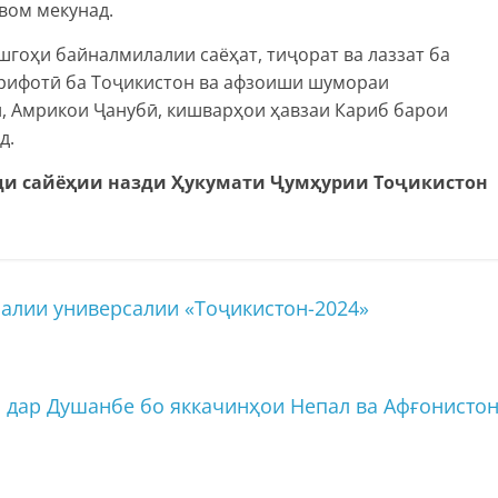
вом мекунад.
гоҳи байналмилалии саёҳат, тиҷорат ва лаззат ба
рифотӣ ба Тоҷикистон ва афзоиши шумораи
, Амрикои Ҷанубӣ, кишварҳои ҳавзаи Кариб барои
д.
ди сайёҳии назди Ҳукумати Ҷумҳурии Тоҷикистон
лии универсалии «Тоҷикистон-2024»
 дар Душанбе бо яккачинҳои Непал ва Афғонисто