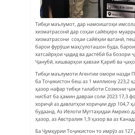
Тибқи маълумот, дар намоишгоҳи имсола 
хизматрасонӣ дар соҳаи сайёҳиро муарр
хизматрасони соҳаи сайёҳии ватанӣ, пе
барои фурӯши маҳсулоташон буда, барои
хатсайрҳои ҷадид ва дастёбӣ ба бозори
Ҷанубӣ, кишварҳои ҳавзаи Қариб ва ҷаҳ
Тибқи маълумоти Агентии омори назди П
ба Тоҷикистон беш аз 1 миллиону 223,2 
ҳазор нафар тибқи талаботи Созмони ҷаҳ
нисбат ба ҳамин давраи соли 2023 17,3 
хориҷӣ аз давлатҳои хориҷии дур 104,7 ҳ
будаанд. Аз Иёлоти Муттаҳидаи Амрико да
ҳазор, аз Австралия 1,9 ҳазор ва аз Кана
Ба Ҷумҳурии Тоҷикистон то имрӯз аз 127