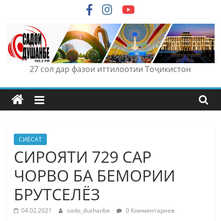
Skip
to
content
27 сол дар фазои иттилоотии Тоҷикистон
СИЁСАТ
СИРОЯТИ 729 САР
ЧОРВО БА БЕМОРИИ
БРУТСЕЛЁЗ
04.02.2021
sado_dushanbe
0 Комментариев