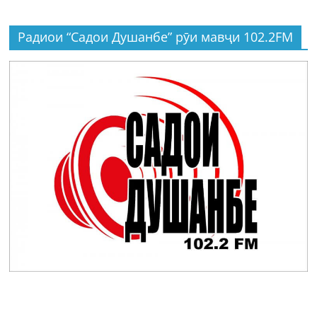
Радиои “Садои Душанбе” рӯи мавҷи 102.2FM