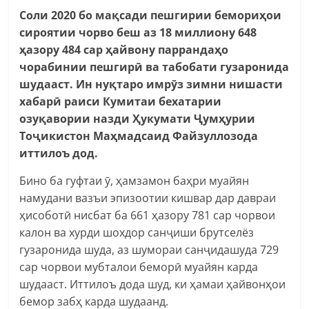
С
оли 2020 б
о
ма
қ
сади пешгирии бемори
ҳ
ои
сироятии чорво беш аз 18 миллиону 648
ҳ
азору 484 сар
ҳ
айвон
у
пар
р
анда
ҳ
о
чорабинии пешгир
ӣ
ва табобати гузаронида
шудааст. Ин ну
қ
таро имр
ӯ
з зимни нишасти
хабар
ӣ
раиси Кумитаи бехатарии
озу
қ
авории назди
Ҳ
укумати
Ҷумҳурии
Тоҷикистон
Ма
ҳ
мадсаид Файзуллозода
иттилоъ дод.
Бино ба гуфтаи ӯ, ҳамзамон баҳри муайян
намудани вазъи эпизоотии кишвар дар давраи
ҳисоботӣ нисбат ба 661 ҳазору 781 сар чорвои
калон ва хурди шохдор санҷиши брутселёз
гузаронида шуда, аз шумораи санҷидашуда 729
сар чорвои мубталои беморӣ муайян карда
шудааст. Иттилоъ дода шуд, ки ҳамаи ҳайвонҳои
бемор забҳ карда шудаанд.