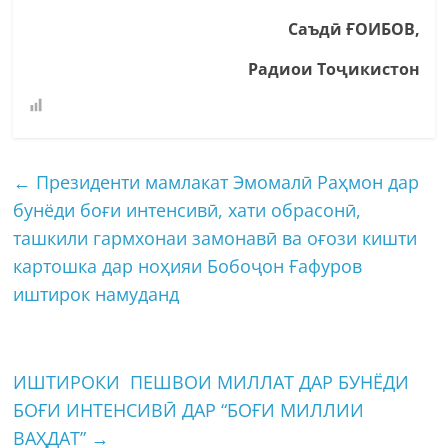
С
аъдӣ Ғ
ОИБОВ
,
Радиои Тоҷикистон
←
Президенти мамлакат Эмомалӣ Раҳмон дар
бунёди боғи интенсивӣ, хати обрасонӣ,
ташкили гармхонаи замонавӣ ва оғози кишти
картошка дар ноҳияи Бобоҷон Ғафуров
иштирок намуданд
ИШТИРОКИ ПЕШВОИ МИЛЛАТ ДАР БУНЁДИ
БОҒИ ИНТЕНСИВӢ ДАР “БОҒИ МИЛЛИИ
ВАҲДАТ”
→