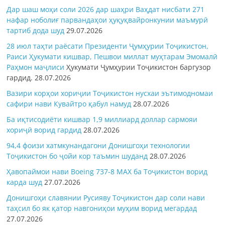
Дар шаш моҳи соли 2026 дар шаҳри Ваҳдат нисбати 271
нафар ноболиғ парвандаҳои ҳуқуқвайронкунии маъмурӣ
тартиб дода шуд
29.07.2026
28 июл таҳти раёсати Президенти Ҷумҳурии Тоҷикистон,
Раиси Ҳукумати кишвар, Пешвои миллат муҳтарам Эмомалӣ
Раҳмон
маҷлиси
Ҳукумати Ҷумҳурии Тоҷикистон баргузор
гардид.
28.07.2026
Вазири корҳои хориҷии Тоҷикистон нусхаи эътимодномаи
сафири нави Кувайтро қабул намуд
28.07.2026
Ба иқтисодиёти кишвар 1,9 миллиард доллар сармояи
хориҷӣ ворид гардид
28.07.2026
94,4 фоизи хатмкунандагони Донишгоҳи технологии
Тоҷикистон бо ҷойи кор таъмин шуданд
28.07.2026
Ҳавопаймои нави Boeing 737-8 MAX ба Тоҷикистон ворид
карда шуд
27.07.2026
Донишгоҳи славянии Русияву Тоҷикистон дар соли нави
таҳсил бо як қатор навгониҳои муҳим ворид мегардад
27.07.2026