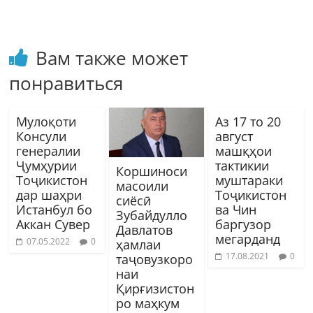
Вам также может
понравиться
Мулоқоти
Аз 17 то 20
Консули
август
генералии
машқҳои
Ҷумҳурии
тактикии
Коршиноси
Тоҷикистон
муштараки
масоили
дар шаҳри
Тоҷикистон
сиёсӣ
Истанбул бо
ва Чин
Зубайдулло
Аккан Сувер
баргузор
Давлатов
мегарданд
07.05.2022
0
ҳамлаи
17.08.2021
0
таҷовузкоро
наи
Қирғизистон
ро маҳкум