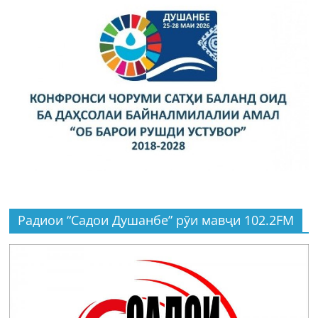
Радиои “Садои Душанбе” рӯи мавҷи 102.2FM