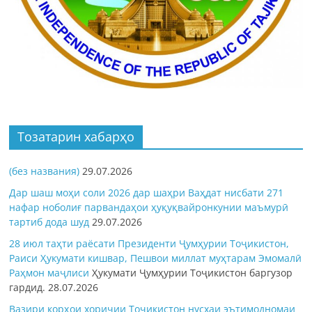
Тозатарин хабарҳо
(без названия)
29.07.2026
Дар шаш моҳи соли 2026 дар шаҳри Ваҳдат нисбати 271
нафар ноболиғ парвандаҳои ҳуқуқвайронкунии маъмурӣ
тартиб дода шуд
29.07.2026
28 июл таҳти раёсати Президенти Ҷумҳурии Тоҷикистон,
Раиси Ҳукумати кишвар, Пешвои миллат муҳтарам Эмомалӣ
Раҳмон
маҷлиси
Ҳукумати Ҷумҳурии Тоҷикистон баргузор
гардид.
28.07.2026
Вазири корҳои хориҷии Тоҷикистон нусхаи эътимодномаи