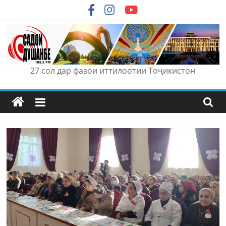
Skip
to
content
27 сол дар фазои иттилоотии Тоҷикистон