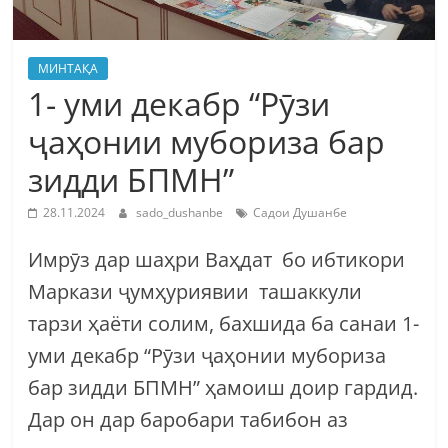
МИНТАҚА
1- уми декабр “Рӯзи
ҷаҳонии мубориза бар
зидди БПМН”
28.11.2024
sado_dushanbe
Садои Душанбе
Имрӯз дар шаҳри Ваҳдат бо ибтикори
Маркази ҷумҳуриявии ташаккули
тарзи ҳаëти солим, бахшида ба санаи 1-
уми декабр “Рӯзи ҷаҳонии мубориза
бар зидди БПМН” ҳамоиш доир гардид.
Дар он дар баробари табибон аз