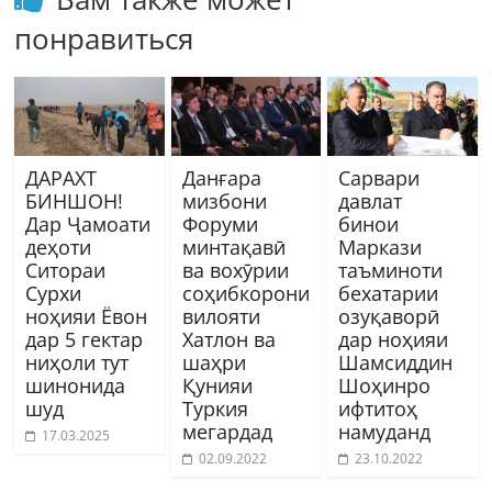
понравиться
ДАРАХТ
Данғара
Сарвари
БИНШОН!
мизбони
давлат
Дар Ҷамоати
Форуми
бинои
деҳоти
минтақавӣ
Маркази
Ситораи
ва вохӯрии
таъминоти
Сурхи
соҳибкорони
бехатарии
ноҳияи Ёвон
вилояти
озуқаворӣ
дар 5 гектар
Хатлон ва
дар ноҳияи
ниҳоли тут
шаҳри
Шамсиддин
шинонида
Қунияи
Шоҳинро
шуд
Туркия
ифтитоҳ
мегардад
намуданд
17.03.2025
02.09.2022
23.10.2022