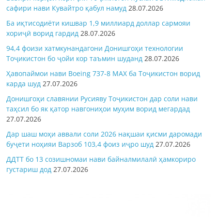
сафири нави Кувайтро қабул намуд
28.07.2026
Ба иқтисодиёти кишвар 1,9 миллиард доллар сармояи
хориҷӣ ворид гардид
28.07.2026
94,4 фоизи хатмкунандагони Донишгоҳи технологии
Тоҷикистон бо ҷойи кор таъмин шуданд
28.07.2026
Ҳавопаймои нави Boeing 737-8 MAX ба Тоҷикистон ворид
карда шуд
27.07.2026
Донишгоҳи славянии Русияву Тоҷикистон дар соли нави
таҳсил бо як қатор навгониҳои муҳим ворид мегардад
27.07.2026
Дар шаш моҳи аввали соли 2026 нақшаи қисми даромади
буҷети ноҳияи Варзоб 103,4 фоиз иҷро шуд
27.07.2026
ДДТТ бо 13 созишномаи нави байналмилалӣ ҳамкориро
густариш дод
27.07.2026