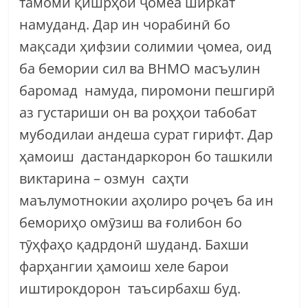
тамоми қишрҳои ҷомеа ширкат
намуданд. Дар ин чорабинӣ бо
мақсади ҳифзии солимии ҷомеа, оид
ба бемории сил ва ВНМО масъулин
баромад намуда, пиромони пешгирӣ
аз густариши он ва роҳҳои табобат
мубодилаи андеша сурат гирифт. Дар
ҳамоиш дастандаркорон бо ташкили
виктарина – озмун саҳти
маълумотнокии аҳолиро роҷеъ ба ин
бемориҳо омӯзиш ва ғолибон бо
тӯҳфаҳо қадрдонӣ шуданд. Бахши
фарҳангии ҳамоиш хеле барои
иштирокдорон таъсирбахш буд.