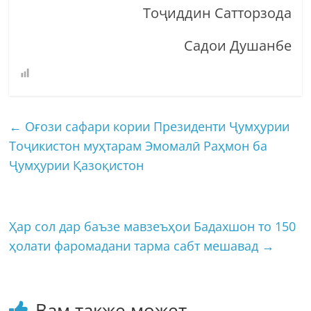
Тоҷиддин Сатторзода
Садои Душанбе
←
Оғози сафари кории Президенти Ҷумҳурии
Тоҷикистон муҳтарам Эмомалӣ Раҳмон ба
Ҷумҳурии Қазоқистон
Ҳар сол дар баъзе мавзеъҳои Бадахшон то 150
ҳолати фаромадани тарма сабт мешавад
→
Вам также может