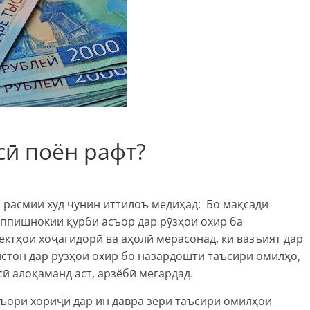
сӣ поён рафт?
 расмии худ чунин иттилоъ медиҳад: Бо мақсади
аппишнокии қурби асъор дар рӯзҳои охир ба
ктҳои хоҷагидорӣ ва аҳолӣ мерасонад, ки вазъият дар
стон дар рӯзҳои охир бо назардошти таъсири омилҳо,
сӣ алоқаманд аст, арзёбӣ мегардад.
съори хориҷӣ дар ин давра зери таъсири омилҳои