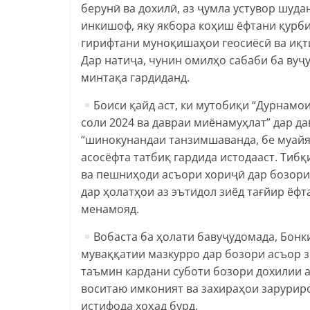
берунӣ ва дохилӣ, аз ҷумла устувор шуд
инкишоф, яку якбора коҳиш ёфтани қурби
гирифтани муноқишаҳои геосиёсӣ ва иқти
Дар натиҷа, чунин омилҳо сабаби ба ву
минтақа гардиданд.
Боиси қайд аст, ки мутобиқи “Дурнамо
соли 2024 ва давраи миёнамуҳлат” дар д
“шинокунандаи танзимшаванда, бе муайян
асосёфта татбиқ гардида истодааст. Тибқ
ва пешниҳоди асъори хориҷӣ дар бозори
дар ҳолатҳои аз эътидол зиёд тағйир ёфт
менамояд.
Вобаста ба ҳолати бавуҷудомада, Бон
муваққатии мазкурро дар бозори асъор з
таъмин кардани суботи бозори дохилии 
воситаю имконият ва захираҳои зарурир
истифода хоҳад бурд.