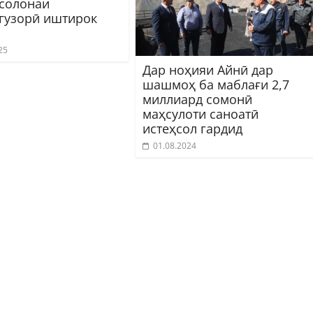
 солонаи
гузорӣ иштирок
25
Дар ноҳияи Айнӣ дар
шашмоҳ ба маблағи 2,7
миллиард сомонӣ
маҳсулоти саноатӣ
истеҳсол гардид
01.08.2024