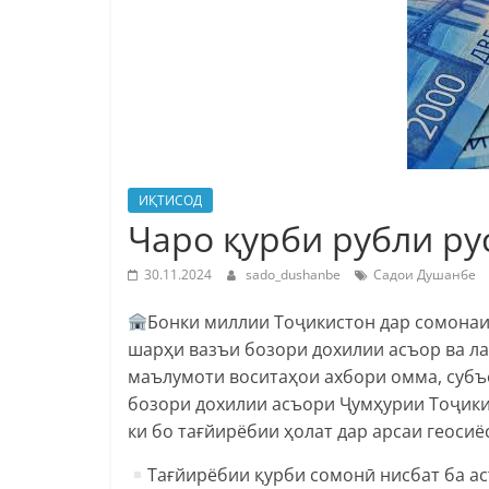
ИҚТИСОД
Чаро қурби рубли ру
30.11.2024
sado_dushanbe
Садои Душанбе
Бонки миллии Тоҷикистон дар сомонаи
шарҳи вазъи бозори дохилии асъор ва л
маълумоти воситаҳои ахбори омма, субъе
бозори дохилии асъори Ҷумҳурии Тоҷики
ки бо тағйирёбии ҳолат дар арсаи геосиё
Тағйирёбии қурби сомонӣ нисбат ба а