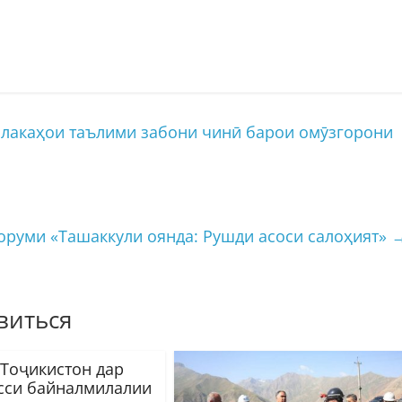
лакаҳои таълими забони чинӣ барои омӯзгорони
оруми «Ташаккули оянда: Рушди асоси салоҳият»
виться
 Тоҷикистон дар
сси байналмилалии