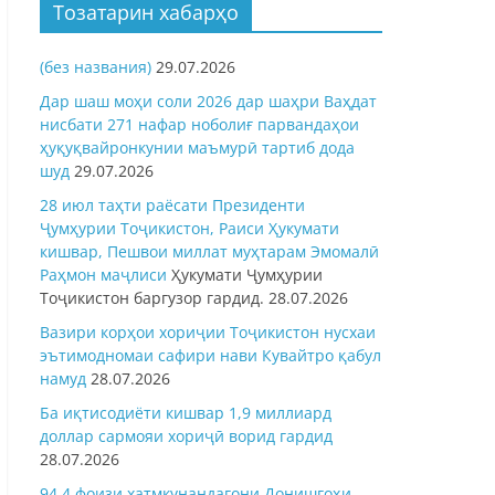
Тозатарин хабарҳо
(без названия)
29.07.2026
Дар шаш моҳи соли 2026 дар шаҳри Ваҳдат
нисбати 271 нафар ноболиғ парвандаҳои
ҳуқуқвайронкунии маъмурӣ тартиб дода
шуд
29.07.2026
28 июл таҳти раёсати Президенти
Ҷумҳурии Тоҷикистон, Раиси Ҳукумати
кишвар, Пешвои миллат муҳтарам Эмомалӣ
Раҳмон
маҷлиси
Ҳукумати Ҷумҳурии
Тоҷикистон баргузор гардид.
28.07.2026
Вазири корҳои хориҷии Тоҷикистон нусхаи
эътимодномаи сафири нави Кувайтро қабул
намуд
28.07.2026
Ба иқтисодиёти кишвар 1,9 миллиард
доллар сармояи хориҷӣ ворид гардид
28.07.2026
94,4 фоизи хатмкунандагони Донишгоҳи