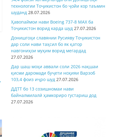
технологии Тоҷикистон бо ҷойи кор таъмин
шуданд
28.07.2026
Ҳавопаймои нави Boeing 737-8 MAX ба
Тоҷикистон ворид карда шуд
27.07.2026
Донишгоҳи славянии Русияву Тоҷикистон
дар соли нави таҳсил бо як қатор
навгониҳои муҳим ворид мегардад
27.07.2026
Дар шаш моҳи аввали соли 2026 нақшаи
қисми даромади буҷети ноҳияи Варзоб
103,4 фоиз иҷро шуд
27.07.2026
→
ДДТТ бо 13 созишномаи нави
байналмилалӣ ҳамкориро густариш дод
27.07.2026