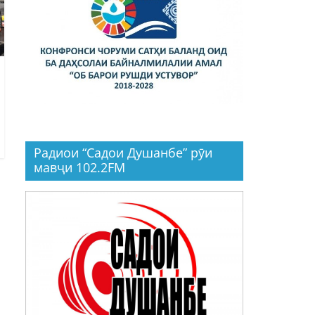
Радиои “Садои Душанбе” рӯи
мавҷи 102.2FM