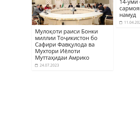
14-уми
сармоя
намуд
11.04.20
Мулоқоти раиси Бонки
миллии Тоҷикистон бо
Сафири Фавқулода ва
Мухтори Иёлоти
Муттаҳидаи Амрико
24.07.2023