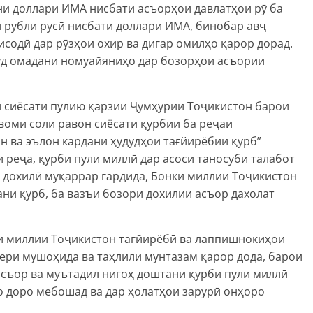
ани доллари ИМА нисбати асъорҳои давлатҳои рӯ ба
 рубли русӣ нисбати доллари ИМА, бинобар авҷ
содӣ дар рӯзҳои охир ва дигар омилҳо қарор дорад.
ҷуд омадани номуайяниҳо дар бозорҳои асъории
и сиёсати пулию қарзии Ҷумҳурии Тоҷикистон барои
авоми соли равон сиёсати қурбии ба реҷаи
 ва эълон кардани ҳудудҳои тағйирёбии қурб”
и реҷа, қурби пули миллӣ дар асоси таносуби талабот
 дохилӣ муқаррар гардида, Бонки миллии Тоҷикистон
ани қурб, ба вазъи бозори дохилии асъор дахолат
ки миллии Тоҷикистон тағйирёбӣ ва лаппишнокиҳои
ери мушоҳида ва таҳлили мунтазам қарор дода, барои
асъор ва муътадил нигоҳ доштани қурби пули миллӣ
о доро мебошад ва дар ҳолатҳои зарурӣ онҳоро