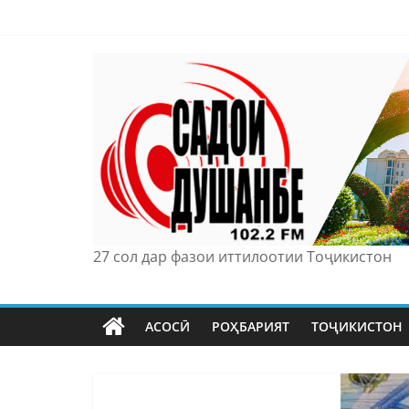
Skip
to
content
27 сол дар фазои иттилоотии Тоҷикистон
АСОСӢ
РОҲБАРИЯТ
ТОҶИКИСТОН