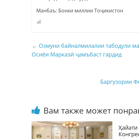
Манбаъ: Бонки миллии Тоҷикистон
←
Озмуни байналмилалии табодули ма
Осиёи Марказӣ ҷамъбаст гардид
Баргузории Ф
Вам также может понра
Ҳайати
Конгре