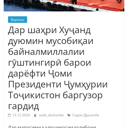
Варзиш
Дар шаҳри Хуҷанд
дуюмин мусобиқаи
байналмиллалии
гӯштингирӣ барои
дарёфти Ҷоми
Президенти Ҷумҳурии
Тоҷикистон баргузор
гардид
13.12.2024
sado_dushanbe
Садои Душанбе
Дар маросими қадршиносии ғолибони