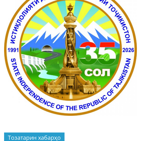
Тозатарин хабарҳо