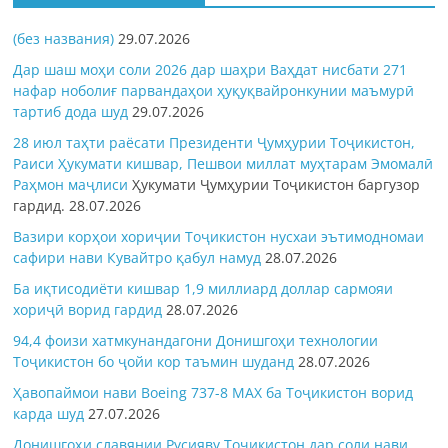
(без названия)
29.07.2026
Дар шаш моҳи соли 2026 дар шаҳри Ваҳдат нисбати 271
нафар ноболиғ парвандаҳои ҳуқуқвайронкунии маъмурӣ
тартиб дода шуд
29.07.2026
28 июл таҳти раёсати Президенти Ҷумҳурии Тоҷикистон,
Раиси Ҳукумати кишвар, Пешвои миллат муҳтарам Эмомалӣ
Раҳмон
маҷлиси
Ҳукумати Ҷумҳурии Тоҷикистон баргузор
гардид.
28.07.2026
Вазири корҳои хориҷии Тоҷикистон нусхаи эътимодномаи
сафири нави Кувайтро қабул намуд
28.07.2026
Ба иқтисодиёти кишвар 1,9 миллиард доллар сармояи
хориҷӣ ворид гардид
28.07.2026
94,4 фоизи хатмкунандагони Донишгоҳи технологии
Тоҷикистон бо ҷойи кор таъмин шуданд
28.07.2026
Ҳавопаймои нави Boeing 737-8 MAX ба Тоҷикистон ворид
карда шуд
27.07.2026
Донишгоҳи славянии Русияву Тоҷикистон дар соли нави