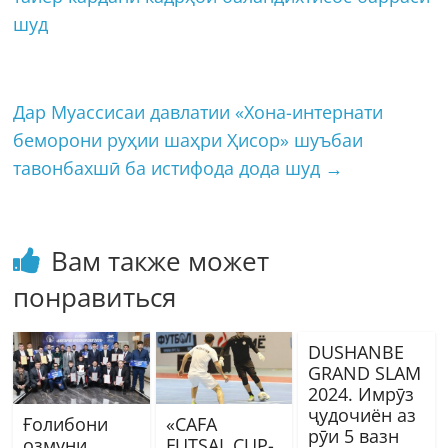
шуд
Дар Муассисаи давлатии «Хона-интернати
беморони руҳии шаҳри Ҳисор» шуъбаи
тавонбахшӣ ба истифода дода шуд
→
Вам также может
понравиться
DUSHANBE
GRAND SLAM
2024. Имрӯз
ҷудочиён аз
Ғолибони
«CAFA
рӯи 5 вазн
озмуни
FUTSAL CUP-