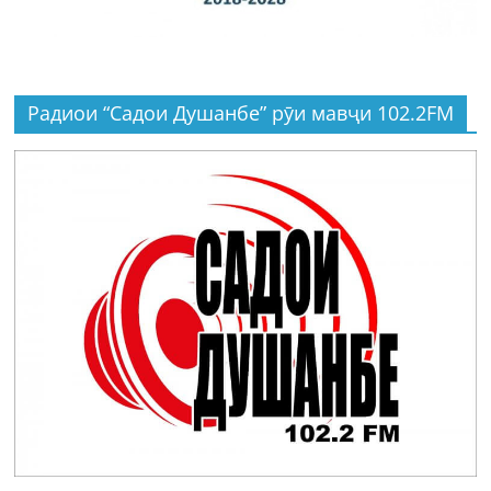
Радиои “Садои Душанбе” рӯи мавҷи 102.2FM