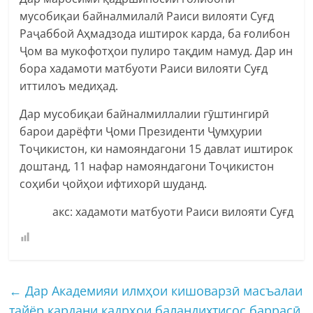
мусобиқаи байналмилалӣ Раиси вилояти Суғд
Раҷаббой Аҳмадзода иштирок карда, ба ғолибон
Ҷом ва мукофотҳои пулиро тақдим намуд. Дар ин
бора хадамоти матбуоти Раиси вилояти Суғд
иттилоъ медиҳад.
Дар мусобиқаи байналмиллалии гӯштингирӣ
барои дарёфти Ҷоми Президенти Ҷумҳурии
Тоҷикистон, ки намояндагони 15 давлат иштирок
доштанд, 11 нафар намояндагони Тоҷикистон
соҳиби ҷойҳои ифтихорӣ шуданд.
акс: хадамоти матбуоти Раиси вилояти Суғд
←
Дар Академияи илмҳои кишоварзӣ масъалаи
тайёр кардани кадрҳои баландихтисос баррасӣ