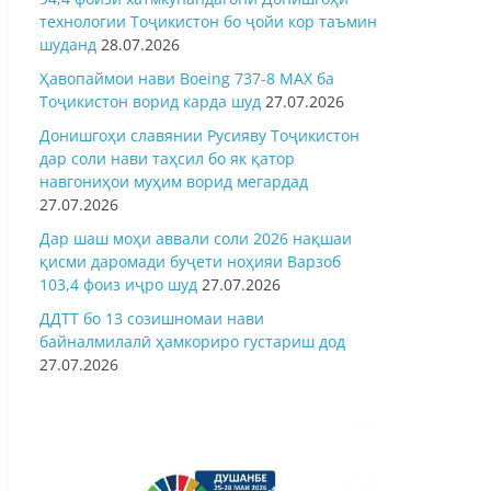
технологии Тоҷикистон бо ҷойи кор таъмин
шуданд
28.07.2026
Ҳавопаймои нави Boeing 737-8 MAX ба
Тоҷикистон ворид карда шуд
27.07.2026
Донишгоҳи славянии Русияву Тоҷикистон
дар соли нави таҳсил бо як қатор
навгониҳои муҳим ворид мегардад
27.07.2026
Дар шаш моҳи аввали соли 2026 нақшаи
қисми даромади буҷети ноҳияи Варзоб
103,4 фоиз иҷро шуд
27.07.2026
ДДТТ бо 13 созишномаи нави
байналмилалӣ ҳамкориро густариш дод
27.07.2026