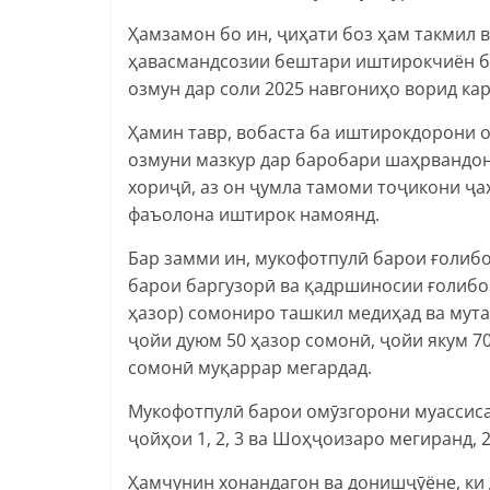
Ҳамзамон бо ин, ҷиҳати боз ҳам такмил 
ҳавасмандсозии бештари иштирокчиён б
озмун дар соли 2025 навгониҳо ворид кар
Ҳамин тавр, вобаста ба иштирокдорони 
озмуни мазкур дар баробари шаҳрвандо
хориҷӣ, аз он ҷумла тамоми тоҷикони ҷ
фаъолона иштирок намоянд.
Бар замми ин, мукофотпулӣ барои ғолибо
барои баргузорӣ ва қадршиносии ғолибо
ҳазор) сомониро ташкил медиҳад ва мут
ҷойи дуюм 50 ҳазор сомонӣ, ҷойи якум 7
сомонӣ муқаррар мегардад.
Мукофотпулӣ барои омӯзгорони муассиса
ҷойҳои 1, 2, 3 ва Шоҳҷоизаро мегиранд,
Ҳамчунин хонандагон ва донишҷӯёне, ки 