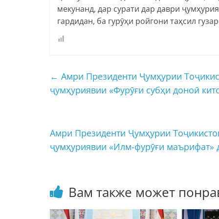
мекунанд, дар сурати дар даври ҷумҳурия
гардидан, ба гурӯҳи ройгони таҳсил гуз
←
Амри Президенти Ҷумҳурии Тоҷикист
ҷумҳуриявии «Фурӯғи субҳи доноӣ кито
Амри Президенти Ҷумҳурии Тоҷикистон
ҷумҳуриявии «Илм-фурӯғи маърифат» 
Вам также может понра