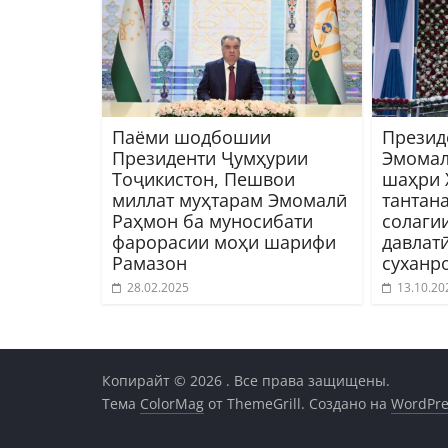
Паёми шодбошии
Презид
Президенти Ҷумҳурии
Эмомал
Тоҷикистон, Пешвои
шаҳри 
миллат муҳтарам Эмомалӣ
тантан
Раҳмон ба муносибати
солаги
фарорасии моҳи шарифи
давлат
Рамазон
суханр
28.02.2025
13.10.20
Копирайт © 2026
. Все права защищены.
Тема
ColorMag
от ThemeGrill. Создано на
WordPre