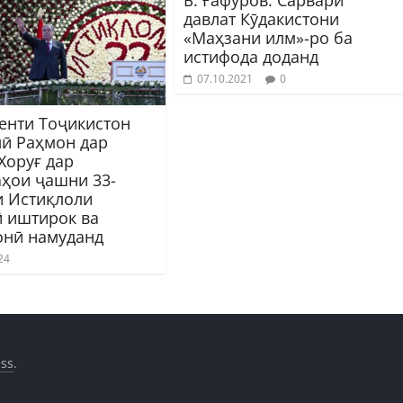
давлат Кӯдакистони
«Маҳзани илм»-ро ба
истифода доданд
07.10.2021
0
енти Тоҷикистон
ӣ Раҳмон дар
Хоруғ дар
аҳои ҷашни 33-
и Истиқлоли
ӣ иштирок ва
онӣ намуданд
24
ss
.