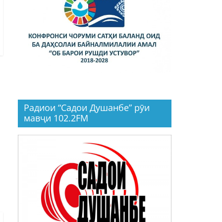
Радиои “Садои Душанбе” рӯи
мавҷи 102.2FM