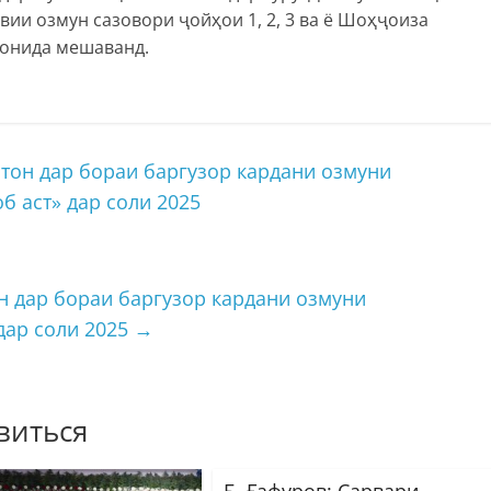
вии озмун сазовори ҷойҳои 1, 2, 3 ва ё Шоҳҷоиза
аронида мешаванд.
он дар бораи баргузор кардани озмуни
б аст» дар соли 2025
 дар бораи баргузор кардани озмуни
дар соли 2025
→
виться
Б. Ғафуров: Сарвари