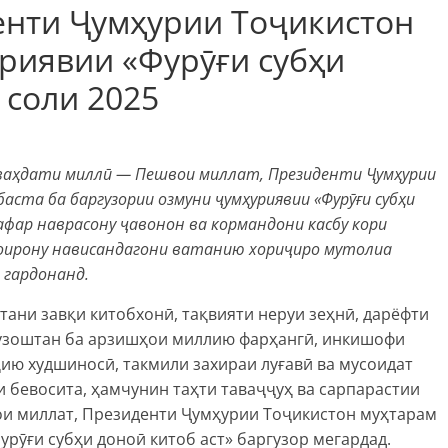
нти Ҷумҳурии Тоҷикистон
риявии «Фурӯғи субҳи
 соли 2025
ҳу ваҳдати миллӣ — Пешвои миллат, Президенти Ҷумҳурии
ста ба баргузории озмуни ҷумҳуриявии «Фурӯғи субҳи
афар наврасону ҷавонон ва кормандони касбу кори
оирону нависандагони ватанию хориҷиро мутолиа
ӣ гардонанд.
тани завқи китобхонӣ, тақвияти неруи зеҳнӣ, дарёфти
 гузоштан ба арзишҳои миллию фарҳангӣ, инкишофи
ҳию худшиносӣ, такмили захираи луғавӣ ва мусоидат
 бевосита, ҳамчунин таҳти таваҷҷуҳ ва cарпарастии
ои миллат, Президенти Ҷумҳурии Тоҷикистон муҳтарам
ӯғи субҳи доноӣ китоб аст» баргузор мегардад.