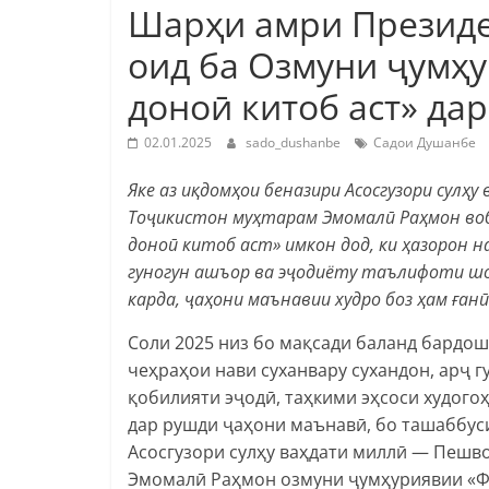
Шарҳи амри Президе
оид ба Озмуни ҷумҳу
доноӣ китоб аст» дар
02.01.2025
sado_dushanbe
Садои Душанбе
Яке аз иқдомҳои беназири Асосгузори сул
Тоҷикистон муҳтарам Эмомалӣ Раҳмон воба
доноӣ китоб аст» имкон дод, ки ҳазорон н
гуногун ашъор ва эҷодиёту таълифоти ш
карда, ҷаҳони маънавии худро боз ҳам ған
Соли 2025 низ бо мақсади баланд бардош
чеҳраҳои нави суханвару сухандон, арҷ
қобилияти эҷодӣ, таҳкими эҳсоси худого
дар рушди ҷаҳони маънавӣ, бо ташаббуси
Асосгузори сулҳу ваҳдати миллӣ — Пешв
Эмомалӣ Раҳмон озмуни ҷумҳуриявии «Фур