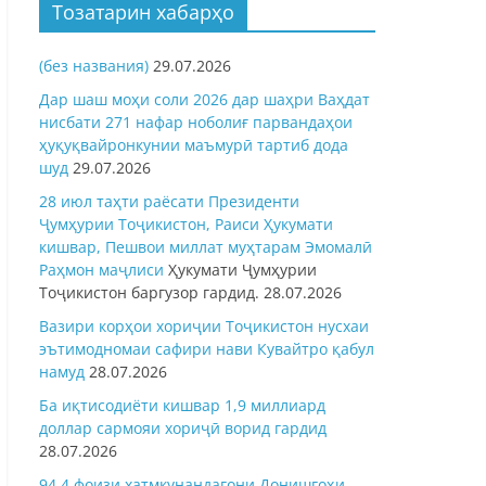
Тозатарин хабарҳо
(без названия)
29.07.2026
Дар шаш моҳи соли 2026 дар шаҳри Ваҳдат
нисбати 271 нафар ноболиғ парвандаҳои
ҳуқуқвайронкунии маъмурӣ тартиб дода
шуд
29.07.2026
28 июл таҳти раёсати Президенти
Ҷумҳурии Тоҷикистон, Раиси Ҳукумати
кишвар, Пешвои миллат муҳтарам Эмомалӣ
Раҳмон
маҷлиси
Ҳукумати Ҷумҳурии
Тоҷикистон баргузор гардид.
28.07.2026
Вазири корҳои хориҷии Тоҷикистон нусхаи
эътимодномаи сафири нави Кувайтро қабул
намуд
28.07.2026
Ба иқтисодиёти кишвар 1,9 миллиард
доллар сармояи хориҷӣ ворид гардид
28.07.2026
94,4 фоизи хатмкунандагони Донишгоҳи