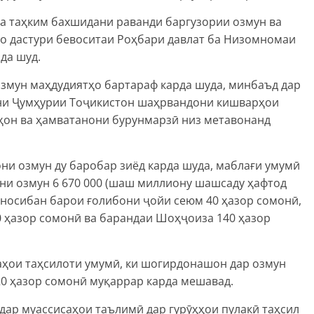
ва таҳким бахшидани раванди баргузории озмун ва
о дастури бевоситаи Роҳбари давлат ба Низомномаи
да шуд.
озмун маҳдудиятҳо бартараф карда шуда, минбаъд дар
ни Ҷумҳурии Тоҷикистон шаҳрвандони кишварҳои
аҳон ва ҳамватанони бурунмарзӣ низ метавонанд
ни озмун ду баробар зиёд карда шуда, маблағи умумӣ
ни озмун 6 670 000 (шаш миллиону шашсаду ҳафтод
аносибан барои ғолибони ҷойи сеюм 40 ҳазор сомонӣ,
0 ҳазор сомонӣ ва барандаи Шоҳҷоиза 140 ҳазор
ҳои таҳсилоти умумӣ, ки шогирдонашон дар озмун
 20 ҳазор сомонӣ муқаррар карда мешавад.
дар муассисаҳои таълимӣ дар гурӯҳҳои пулакӣ таҳсил