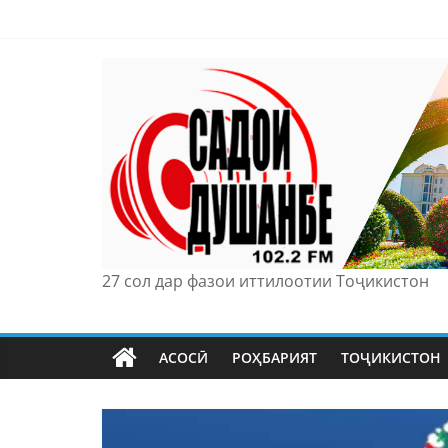
Skip
to
content
27 сол дар фазои иттилоотии Тоҷикистон
АСОСӢ
РОҲБАРИЯТ
ТОҶИКИСТОН