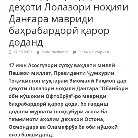
деҳоти Лолазори ноҳияи
Данғара мавриди
баҳрабардорӣ қарор
доданд
17.06.2021
sado_dushanbe
0 Комментариев
17 июн Асосгузори сулҳу ваҳдати миллӣ —
Пешвои миллат, Президенти Ҷумҳурии
Тоҷикистон муҳтарам Эмомалӣ Раҳмон дар
деҳоти Лолазори ноҳияи Данғара “Обанбори
оби нӯшокии Офтобрӯя”-ро мавриди
баҳрабардорӣ қарор дода, бо гардиш
додани мурвати шоҳқубури асосӣ ба
таъминоти аҳолии деҳаҳои Остона,
Осмондара ва Оламафрӯз ба оби нӯшокӣ
оғоз бахшиданд.