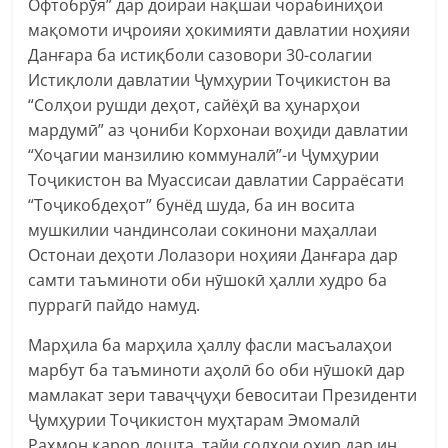
Офтобрӯя” дар доираи нақшаи чорабиниҳои
мақомоти иҷроияи ҳокимияти давлатии ноҳияи
Данғара ба истиқболи сазовори 30-солагии
Истиқлоли давлатии Ҷумҳурии Тоҷикистон ва
“Солҳои рушди деҳот, сайёҳӣ ва ҳунарҳои
мардумӣ” аз ҷониби Корхонаи воҳиди давлатии
“Хоҷагии манзилию коммуналӣ”-и Ҷумҳурии
Тоҷикистон ва Муассисаи давлатии Сарраёсати
“Тоҷикобдеҳот” бунёд шуда, ба ин восита
мушкилии чандинсолаи сокинони маҳаллаи
Остонаи деҳоти Лолазори ноҳияи Данғара дар
самти таъминоти оби нӯшокӣ ҳалли худро ба
пуррагӣ пайдо намуд.
Марҳила ба марҳила ҳаллу фасли масъалаҳои
марбут ба таъминоти аҳолӣ бо оби нӯшокӣ дар
мамлакат зери таваҷҷуҳи бевоситаи Президенти
Ҷумҳурии Тоҷикистон муҳтарам Эмомалӣ
Раҳмон қарор дошта, тайи солҳои охир дар ин