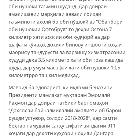
оби нӯшокӣ таъмин шуданд. Дар доираи
амалишавии марҳилаи аввали лоиҳаи
таъминоти аҳолӣ бо оби нӯшокӣ аз “Обанбори
оби нӯшокии Офтобрӯя” то деҳаи Остона 7
километр хати асосии оби худҷорӣ ва дар
шафати кӯчаҳо, дохили бинову иншооти соҳаи
маорифу тандурустӣ ва варзишу хизматрасонии
ҳудуди деҳа 3,5 километр хати оби тоза кашида
шуда, дар умум масофаи хати оби нӯшокӣ 10,5
километрро ташкил медиҳад.
Маврид ба ёдоварист, ки иқдоми беназири
Президенти мамлакат муҳтарам Эмомалӣ
Раҳмон дар доираи татбиқи барномаҳои
“Даҳсолаи байналмилалии амалиёти об барои
рушди устувор, солҳои 2018-2028”, дар самти
беҳтар намудани сатҳу сифати зиндагии 911
хоҷагӣ дар деҳоти кӯҳсори ноҳияи Данғара