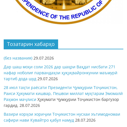
Тозатарин хабарҳо
(без названия)
29.07.2026
Дар шаш моҳи соли 2026 дар шаҳри Ваҳдат нисбати 271
нафар ноболиғ парвандаҳои ҳуқуқвайронкунии маъмурӣ
тартиб дода шуд
29.07.2026
28 июл таҳти раёсати Президенти Ҷумҳурии Тоҷикистон,
Раиси Ҳукумати кишвар, Пешвои миллат муҳтарам Эмомалӣ
Раҳмон
маҷлиси
Ҳукумати Ҷумҳурии Тоҷикистон баргузор
гардид.
28.07.2026
Вазири корҳои хориҷии Тоҷикистон нусхаи эътимодномаи
сафири нави Кувайтро қабул намуд
28.07.2026