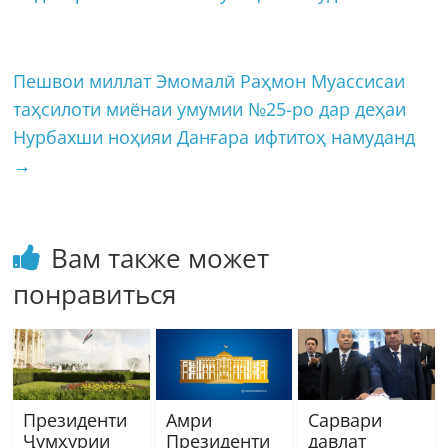
Пешвои миллат Эмомалӣ Раҳмон Муассисаи
таҳсилоти миёнаи умумии №25-ро дар деҳаи
Нурбахши ноҳияи Данғара ифтитоҳ намуданд
→
Вам также может
понравиться
Президенти
Амри
Сарвари
Ҷумҳурии
Президенти
давлат