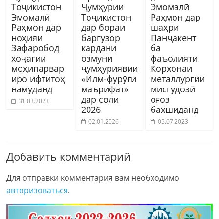
Тоҷикистон
Ҷумҳурии
Эмомалӣ
Эмомалӣ
Тоҷикистон
Раҳмон дар
Раҳмон дар
дар бораи
шаҳри
ноҳияи
баргузор
Панҷакент
Зафаробод
кардани
ба
хоҷагии
озмуни
фаъолияти
моҳипарвар
ҷумҳуриявии
Корхонаи
иро ифтитоҳ
«Илм-фурӯғи
металлургии
намуданд
маърифат»
мисгудозӣ
дар соли
оғоз
31.03.2023
2026
бахшиданд
02.01.2026
05.07.2023
Добавить комментарий
Для отправки комментария вам необходимо
авторизоваться
.