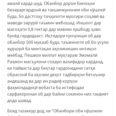
амалӣ карда шуд. Обанбор дорои биноҳои
безараргардонӣ ва такшинкунонии оби нӯшокӣ
буда, бо дастгоҳу таҷҳизоти муосири соҳавӣ ва
маводи зарурӣ таъмин мебошад. Иншоот дар
масоҳати 0,8 гектар дар мавзеи хушбоду ҳаво
бунёд гардидааст. Иқтидори ғунҷоиши об дар
обанбор 500 мукааб буда, таъминоти об бо усули
худҷорӣ ба минтақаи аҳолинишин интиқол
меёбад. Пешвои миллат муҳтарам Эмомалӣ
Раҳмон масъулони соҳаро вазифадор карданд,
ки пайваста дар беҳтар гардонидани сатҳи
обрасонӣ ба аҳолии деҳот тадбирҳои бетаъхир
андешанд ва дар ин радиф корҳои
фаҳмондадиҳӣ вобаста ба истифодаи
сарфакоронаи об дар байни сокинон низ тақвият
дода шавад.
Бояд тазаккур дод, ки “Обанбори оби нӯшокии