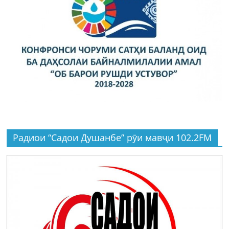
Радиои “Садои Душанбе” рӯи мавҷи 102.2FM