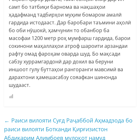
самт бо татбиқи барнома ва нақшаҳои
ҳадафманд тадбирҳои муҳим бомаром амалӣ
гардида истодааст. Дар баробари таъмини аҳолӣ
бо оби нӯшокӣ, ҳамчунин то обанбор ба
масофаи 1200 метр роҳ мумфарш гардида, барои
сокинони маҳаллаҳои атроф шароити арзандаи
рафту омад фароҳам оварда шуд. Бо мақсади
сабзу хуррамгардонӣ дар дохил ва беруни
иншоот гулу буттаҳои рангоранги мавсимӣ ва
дарахтони ҳамешасабзу сояафкан шинонда
шудааст.
←
Раиси вилояти Суғд Раҷаббой Аҳмадзода бо
раиси вилояти Ботканди Қирғизистон
Абдикарим Алимбоев мулоқот намуд