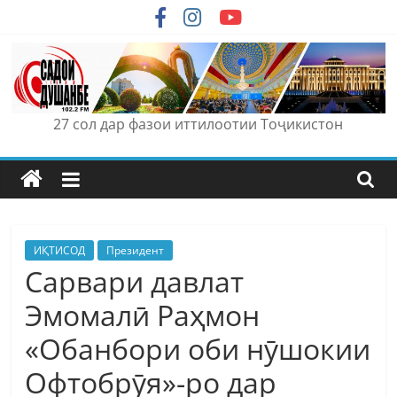
Skip
to
content
27 сол дар фазои иттилоотии Тоҷикистон
ИҚТИСОД
Президент
Сарвари давлат
Эмомалӣ Раҳмон
«Обанбори оби нӯшокии
Офтобрӯя»-ро дар