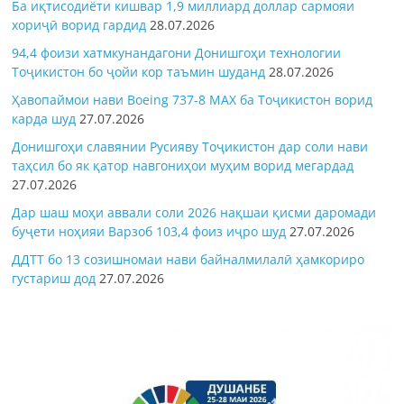
Ба иқтисодиёти кишвар 1,9 миллиард доллар сармояи
хориҷӣ ворид гардид
28.07.2026
94,4 фоизи хатмкунандагони Донишгоҳи технологии
Тоҷикистон бо ҷойи кор таъмин шуданд
28.07.2026
Ҳавопаймои нави Boeing 737-8 MAX ба Тоҷикистон ворид
карда шуд
27.07.2026
Донишгоҳи славянии Русияву Тоҷикистон дар соли нави
таҳсил бо як қатор навгониҳои муҳим ворид мегардад
27.07.2026
Дар шаш моҳи аввали соли 2026 нақшаи қисми даромади
буҷети ноҳияи Варзоб 103,4 фоиз иҷро шуд
27.07.2026
ДДТТ бо 13 созишномаи нави байналмилалӣ ҳамкориро
густариш дод
27.07.2026