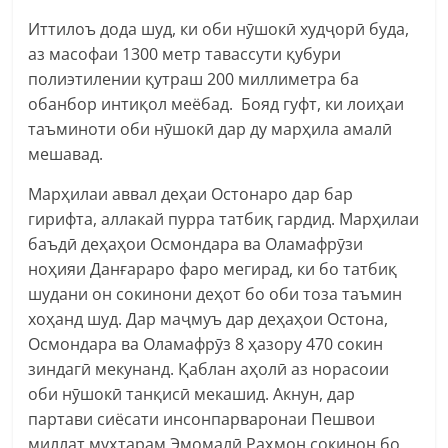
Иттилоъ дода шуд, ки оби нӯшокӣ худҷорӣ буда,
аз масофаи 1300 метр тавассути қубури
полиэтилении қутраш 200 миллиметра ба
обанбор интиқол меёбад. Бояд гуфт, ки лоиҳаи
таъминоти оби нӯшокӣ дар ду марҳила амалӣ
мешавад.
Марҳилаи аввал деҳаи Остонаро дар бар
гирифта, аллакай пурра татбиқ гардид. Марҳилаи
баъдӣ деҳаҳои Осмондара ва Оламафрӯзи
ноҳияи Данғараро фаро мегирад, ки бо татбиқ
шудани он сокинони деҳот бо оби тоза таъмин
хоҳанд шуд. Дар маҷмуъ дар деҳаҳои Остона,
Осмондара ва Оламафрӯз 8 ҳазору 470 сокин
зиндагӣ мекунанд. Қаблан аҳолӣ аз норасоии
оби нӯшокӣ танқисӣ мекашид. Акнун, дар
партави сиёсати инсонпарваронаи Пешвои
миллат муҳтарам Эмомалӣ Раҳмон сокинон бо