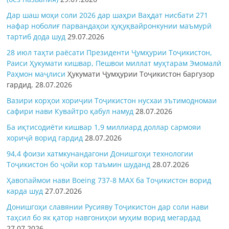
Дар шаш моҳи соли 2026 дар шаҳри Ваҳдат нисбати 271
нафар ноболиғ парвандаҳои ҳуқуқвайронкунии маъмурӣ
тартиб дода шуд
29.07.2026
28 июл таҳти раёсати Президенти Ҷумҳурии Тоҷикистон,
Раиси Ҳукумати кишвар, Пешвои миллат муҳтарам Эмомалӣ
Раҳмон
маҷлиси
Ҳукумати Ҷумҳурии Тоҷикистон баргузор
гардид.
28.07.2026
Вазири корҳои хориҷии Тоҷикистон нусхаи эътимодномаи
сафири нави Кувайтро қабул намуд
28.07.2026
Ба иқтисодиёти кишвар 1,9 миллиард доллар сармояи
хориҷӣ ворид гардид
28.07.2026
94,4 фоизи хатмкунандагони Донишгоҳи технологии
Тоҷикистон бо ҷойи кор таъмин шуданд
28.07.2026
Ҳавопаймои нави Boeing 737-8 MAX ба Тоҷикистон ворид
карда шуд
27.07.2026
Донишгоҳи славянии Русияву Тоҷикистон дар соли нави
таҳсил бо як қатор навгониҳои муҳим ворид мегардад
27.07.2026