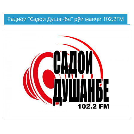
Радиои “Садои Душанбе” рӯи мавҷи 102.2FM