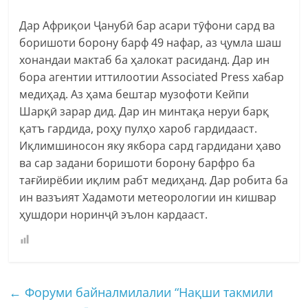
Дар Африқои Ҷанубӣ бар асари тӯфони сард ва
боришоти борону барф 49 нафар, аз ҷумла шаш
хонандаи мактаб ба ҳалокат расиданд. Дар ин
бора агентии иттилоотии Associated Press хабар
медиҳад. Аз ҳама бештар музофоти Кейпи
Шарқӣ зарар дид. Дар ин минтақа неруи барқ
қатъ гардида, роҳу пулҳо хароб гардидааст.
Иқлимшиносон яку якбора сард гардидани ҳаво
ва сар задани боришоти борону барфро ба
тағйирёбии иқлим рабт медиҳанд. Дар робита ба
ин вазъият Хадамоти метеорологии ин кишвар
ҳушдори норинҷӣ эълон кардааст.
←
Форуми байналмилалии “Нақши такмили