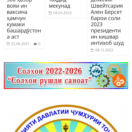
вояи ин
мекунад
Швейтсария
ваксина
Ален Берсет
04.03.2023
ҳамчун
барои соли
кумаки
2023
башардӯстон
президенти
а аст
ин кишвар
интихоб шуд
02.06.2021
0
08.12.2022