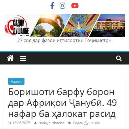
Skip
to
content
27 сол дар фазои иттилоотии Тоҷикистон
Ҷаҳон
Боришоти барфу борон
дар Африқои Ҷанубӣ. 49
нафар ба ҳалокат расид
13.06.2025
sado_dushanbe
Садои Душанбе