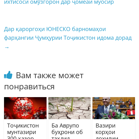
ихтисоси омӯзгорон дар ҷомеаи муосир
Дар қароргоҳи ЮНЕСКО барномаҳои
фарҳангии Ҷумҳурии Тоҷикистон идома дорад
→
Вам также может
понравиться
Тоҷикистон
Ба Аврупо
Вазири
мунтазири
буҳрони об
корҳои
300 ҳазор
таҳдид
дохилии