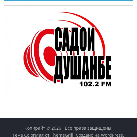
Копирайт © 2026
. Все права защищены.
Тема
ColorMag
от ThemeGrill. Создано на
WordPress
.