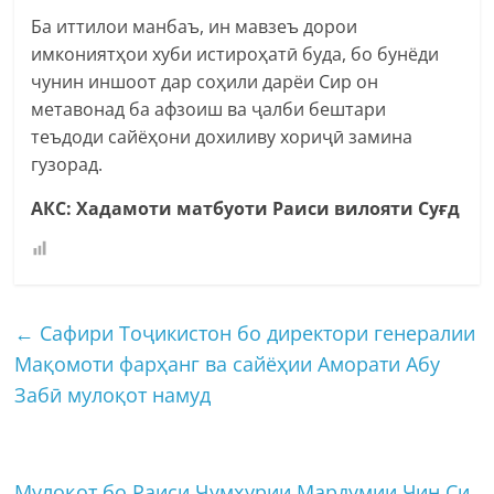
Ба иттилои манбаъ, ин мавзеъ дорои
имкониятҳои хуби истироҳатӣ буда, бо бунёди
чунин иншоот дар соҳили дарёи Сир он
метавонад ба афзоиш ва ҷалби бештари
теъдоди сайёҳони дохиливу хориҷӣ замина
гузорад.
АКС: Хадамоти матбуоти Раиси вилояти Суғд
←
Сафири Тоҷикистон бо директори генералии
Мақомоти фарҳанг ва сайёҳии Аморати Абу
Забӣ мулоқот намуд
Мулоқот бо Раиси Ҷумҳурии Мардумии Чин Си