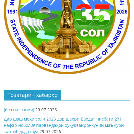
Тозатарин хабарҳо
(без названия)
29.07.2026
Дар шаш моҳи соли 2026 дар шаҳри Ваҳдат нисбати 271
нафар ноболиғ парвандаҳои ҳуқуқвайронкунии маъмурӣ
тартиб дода шуд
29.07.2026