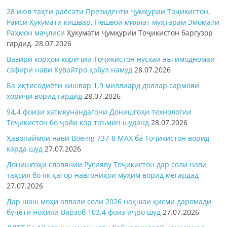
28 июл таҳти раёсати Президенти Ҷумҳурии Тоҷикистон,
Раиси Ҳукумати кишвар, Пешвои миллат муҳтарам Эмомалӣ
Раҳмон
маҷлиси
Ҳукумати Ҷумҳурии Тоҷикистон баргузор
гардид.
28.07.2026
Вазири корҳои хориҷии Тоҷикистон нусхаи эътимодномаи
сафири нави Кувайтро қабул намуд
28.07.2026
Ба иқтисодиёти кишвар 1,9 миллиард доллар сармояи
хориҷӣ ворид гардид
28.07.2026
94,4 фоизи хатмкунандагони Донишгоҳи технологии
Тоҷикистон бо ҷойи кор таъмин шуданд
28.07.2026
Ҳавопаймои нави Boeing 737-8 MAX ба Тоҷикистон ворид
карда шуд
27.07.2026
Донишгоҳи славянии Русияву Тоҷикистон дар соли нави
таҳсил бо як қатор навгониҳои муҳим ворид мегардад
27.07.2026
Дар шаш моҳи аввали соли 2026 нақшаи қисми даромади
буҷети ноҳияи Варзоб 103,4 фоиз иҷро шуд
27.07.2026