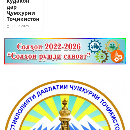
кӯдакон
дар
Ҷумҳурии
Тоҷикистон
11.12.2025