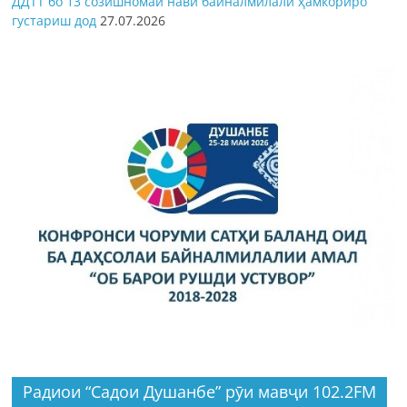
ДДТТ бо 13 созишномаи нави байналмилалӣ ҳамкориро
густариш дод
27.07.2026
Радиои “Садои Душанбе” рӯи мавҷи 102.2FM