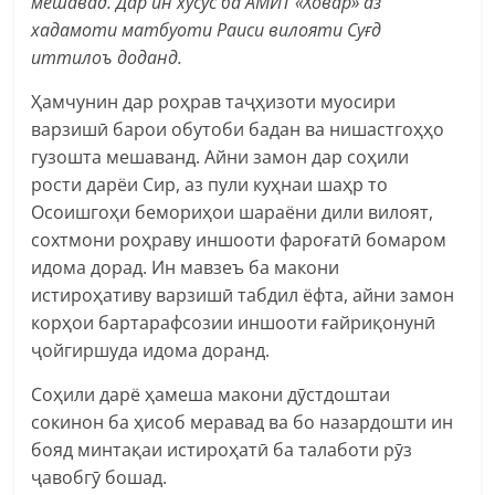
мешавад. Дар ин хусус ба АМИТ «Ховар» аз
хадамоти матбуоти Раиси вилояти Суғд
иттилоъ доданд.
Ҳамчунин дар роҳрав таҷҳизоти муосири
варзишӣ барои обутоби бадан ва нишастгоҳҳо
гузошта мешаванд. Айни замон дар соҳили
рости дарёи Сир, аз пули куҳнаи шаҳр то
Осоишгоҳи бемориҳои шараёни дили вилоят,
сохтмони роҳраву иншооти фароғатӣ бомаром
идома дорад. Ин мавзеъ ба макони
истироҳативу варзишӣ табдил ёфта, айни замон
корҳои бартарафсозии иншооти ғайриқонунӣ
ҷойгиршуда идома доранд.
Соҳили дарё ҳамеша макони дӯстдоштаи
сокинон ба ҳисоб меравад ва бо назардошти ин
бояд минтақаи истироҳатӣ ба талаботи рӯз
ҷавобгӯ бошад.