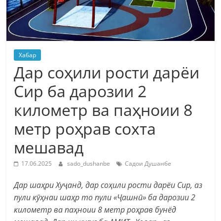
Хабар
Дар соҳили рости дарёи
Сир ба дарозии 2
километр ва паҳноии 8
метр роҳрав сохта
мешавад
17.06.2025
sado_dushanbe
Садои Душанбе
Дар шаҳри Хуҷанд, дар соҳили рости дарёи Сир, аз
пули кӯҳнаи шаҳр то пули «Ҷашнӣ» ба дарозии 2
километр ва паҳноии 8 метр роҳрав бунёд