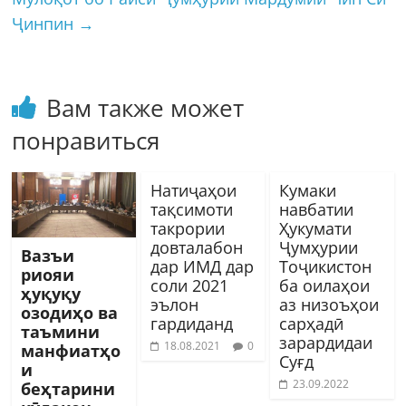
Ҷинпин
→
Вам также может
понравиться
Натиҷаҳои
Кумаки
тақсимоти
навбатии
такрории
Ҳукумати
довталабон
Ҷумҳурии
Вазъи
дар ИМД дар
Тоҷикистон
риояи
соли 2021
ба оилаҳои
ҳуқуқу
эълон
аз низоъҳои
озодиҳо ва
гардиданд
сарҳадӣ
таъмини
зарардидаи
18.08.2021
0
манфиатҳо
Суғд
и
23.09.2022
беҳтарини