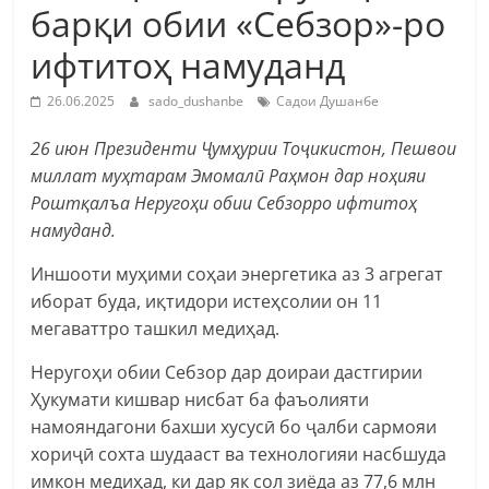
барқи обии «Себзор»-ро
ифтитоҳ намуданд
26.06.2025
sado_dushanbe
Садои Душанбе
26 июн Президенти Ҷумҳурии Тоҷикистон, Пешвои
миллат муҳтарам Эмомалӣ Раҳмон дар ноҳияи
Роштқалъа Неругоҳи обии Себзорро ифтитоҳ
намуданд.
Иншооти муҳими соҳаи энергетика аз 3 агрегат
иборат буда, иқтидори истеҳсолии он 11
мегаваттро ташкил медиҳад.
Неругоҳи обии Себзор дар доираи дастгирии
Ҳукумати кишвар нисбат ба фаъолияти
намояндагони бахши хусусӣ бо ҷалби сармояи
хориҷӣ сохта шудааст ва технологияи насбшуда
имкон медиҳад, ки дар як сол зиёда аз 77,6 млн