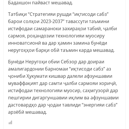
Бадахшон пайваст мешавад.
Татбиқи “Стратегияи рушди “иқтисоди сабз”
барои солҳои 2023-2037” тавассути таъмини
истифодаи самараноки захираҳои табиӣ, ҷалби
сармоя, роҳандозии технологияи муосиру
инноватсионӣ ва дар ҳамин замина бунёди
неругоҳҳои барқи обӣ таъмин карда мешавад.
Бунёди Неругоҳи обии Себзор дар доираи
амалигардонии барномаи “иқтисоди сабз” аз
ҷониби Ҳукумати кишвар далели афзуншавии
муваффақият дар самти ҷалби сармояи хориҷӣ,
истифодаи технологияи муосир, саҳмгузорӣ дар
пешгирии дигаргуншавии иқлим ва афзуншавии
дастовардҳо дар ҷодаи тавлиди “энергияи сабз”
арзёбӣ мешавад.