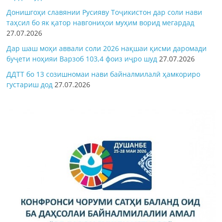
Донишгоҳи славянии Русияву Тоҷикистон дар соли нави
таҳсил бо як қатор навгониҳои муҳим ворид мегардад
27.07.2026
Дар шаш моҳи аввали соли 2026 нақшаи қисми даромади
буҷети ноҳияи Варзоб 103,4 фоиз иҷро шуд
27.07.2026
ДДТТ бо 13 созишномаи нави байналмилалӣ ҳамкориро
густариш дод
27.07.2026