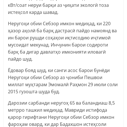
кВт/соат неруи барқи аз ҷиҳати экологӣ тоза
истеҳсол карда шавад.
Неругоҳи обии Себзор имкон медиҳад, ки 220
ҳазор аҳолӣ ба барқ дастрасӣ пайдо намоянд ва
ин барои рушди соҳаҳои иқтисодию иҷтимоӣ
мусоидат мекунад. Инчунин барои содироти
барқ ба дигар давлатҳо имконияти иловагӣ
пайдо шуд.
Ёдовар бояд шуд, ки санги асос барои бунёди
Неругоҳи обии Себзор аз ҷониби Пешвои
миллат муҳтарам Эмомалӣ Раҳмон 29 июли соли
2015 гузошта шуда буд.
Дарозии сарбанди неругоҳ 65 ва баландиаш 8,5
метрро ташкил медиҳад. Мавриди истифода
қарор гирифтани Неругоҳи обии Себзор имкон
фароҳам овард, ки дар Бадахшон истеҳсоли