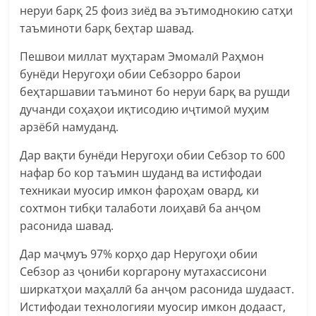
неруи барқ 25 фоиз зиёд ва эътимоднокию сатҳи
таъминоти барқ беҳтар шавад.
Пешвои миллат муҳтарам Эмомалӣ Раҳмон
бунёди Неругоҳи обии Себзорро барои
беҳтаршавии таъминот бо неруи барқ ва рушди
дучанди соҳаҳои иқтисодию иҷтимоӣ муҳим
арзёбӣ намуданд.
Дар вақти бунёди Неругоҳи обии Себзор то 600
нафар бо кор таъмин шуданд ва истифодаи
техникаи муосир имкон фароҳам овард, ки
сохтмон тибқи талаботи лоиҳавӣ ба анҷом
расонида шавад.
Дар маҷмуъ 97% корҳо дар Неругоҳи обии
Себзор аз ҷониби коргарону мутахассисони
ширкатҳои маҳаллӣ ба анҷом расонида шудааст.
Истифодаи технологияи муосир имкон додааст,