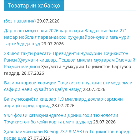
Тозатарин хабарҳо
(без названия)
29.07.2026
Дар шаш моҳи соли 2026 дар шаҳри Ваҳдат нисбати 271
нафар ноболиғ парвандаҳои ҳуқуқвайронкунии маъмурӣ
тартиб дода шуд
29.07.2026
28 июл таҳти раёсати Президенти Ҷумҳурии Тоҷикистон,
Раиси Ҳукумати кишвар, Пешвои миллат муҳтарам Эмомалӣ
Раҳмон
маҷлиси
Ҳукумати Ҷумҳурии Тоҷикистон баргузор
гардид.
28.07.2026
Вазири корҳои хориҷии Тоҷикистон нусхаи эътимодномаи
сафири нави Кувайтро қабул намуд
28.07.2026
Ба иқтисодиёти кишвар 1,9 миллиард доллар сармояи
хориҷӣ ворид гардид
28.07.2026
94,4 фоизи хатмкунандагони Донишгоҳи технологии
Тоҷикистон бо ҷойи кор таъмин шуданд
28.07.2026
Ҳавопаймои нави Boeing 737-8 MAX ба Тоҷикистон ворид
карда шуд
27.07.2026