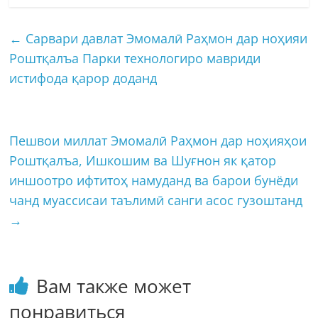
←
Сарвари давлат Эмомалӣ Раҳмон дар ноҳияи
Роштқалъа Парки технологиро мавриди
истифода қарор доданд
Пешвои миллат Эмомалӣ Раҳмон дар ноҳияҳои
Роштқалъа, Ишкошим ва Шуғнон як қатор
иншоотро ифтитоҳ намуданд ва барои бунёди
чанд муассисаи таълимӣ санги асос гузоштанд
→
Вам также может
понравиться