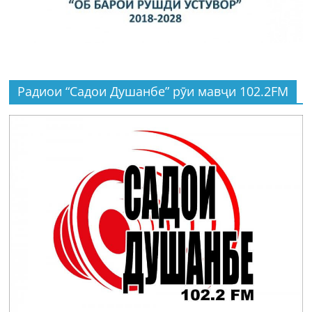
Радиои “Садои Душанбе” рӯи мавҷи 102.2FM