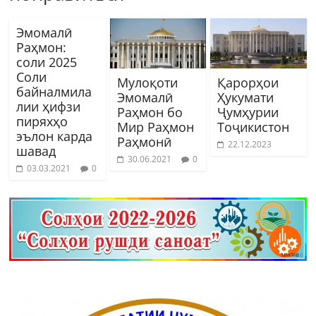
Эмомалӣ
Раҳмон:
соли 2025
Соли
Мулоқоти
Қарорҳои
байналмила
Эмомалӣ
Ҳукумати
лии ҳифзи
Раҳмон бо
Ҷумҳурии
пиряхҳо
Мир Раҳмон
Тоҷикистон
эълон карда
Раҳмонӣ
22.12.2023
шавад
30.06.2021
0
03.03.2021
0