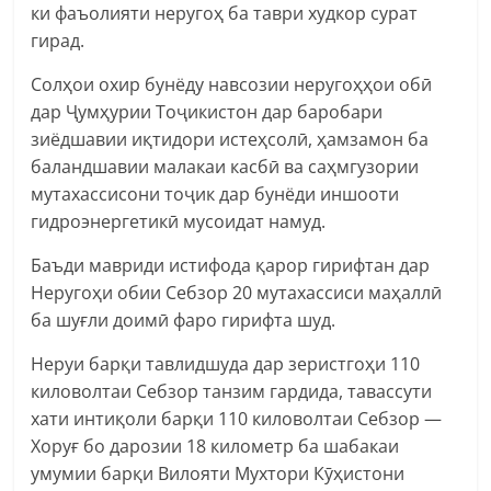
ки фаъолияти неругоҳ ба таври худкор сурат
гирад.
Солҳои охир бунёду навсозии неругоҳҳои обӣ
дар Ҷумҳурии Тоҷикистон дар баробари
зиёдшавии иқтидори истеҳсолӣ, ҳамзамон ба
баландшавии малакаи касбӣ ва саҳмгузории
мутахассисони тоҷик дар бунёди иншооти
гидроэнергетикӣ мусоидат намуд.
Баъди мавриди истифода қарор гирифтан дар
Неругоҳи обии Себзор 20 мутахассиси маҳаллӣ
ба шуғли доимӣ фаро гирифта шуд.
Неруи барқи тавлидшуда дар зеристгоҳи 110
киловолтаи Себзор танзим гардида, тавассути
хати интиқоли барқи 110 киловолтаи Себзор —
Хоруғ бо дарозии 18 километр ба шабакаи
умумии барқи Вилояти Мухтори Кӯҳистони