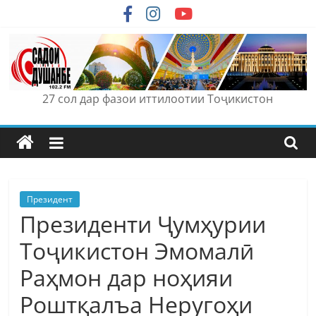
Skip
to
content
27 сол дар фазои иттилоотии Тоҷикистон
Президент
Президенти Ҷумҳурии
Тоҷикистон Эмомалӣ
Раҳмон дар ноҳияи
Роштқалъа Неругоҳи