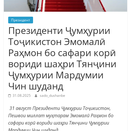
Президент
Президенти Ҷумҳурии
Тоҷикистон Эмомалӣ
Раҳмон бо сафари корӣ
вориди шаҳри Тянҷини
Ҷумҳурии Мардумии
Чин шуданд
31.08.2025
sado_dushanbe
31 август Президенти Ҷумҳурии Тоҷикистон,
Пешвои миллат муҳтарам Эмомалӣ Раҳмон бо
сафари корӣ вориди шаҳри Тянҷини Ҷумҳурии
Мардумии Чин шуданд.