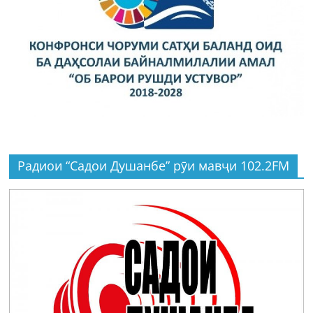
Радиои “Садои Душанбе” рӯи мавҷи 102.2FM