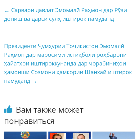
←
Сарвари давлат Эмомалӣ Раҳмон дар Рӯзи
дониш ва дарси сулҳ иштирок намуданд
Президенти Ҷумҳурии Тоҷикистон Эмомалӣ
Раҳмон дар маросими истиқболи роҳбарони
ҳайатҳои иштироккунанда дар чорабиниҳои
ҳамоиши Созмони ҳамкории Шанхай иштирок
намуданд
→
Вам также может
понравиться