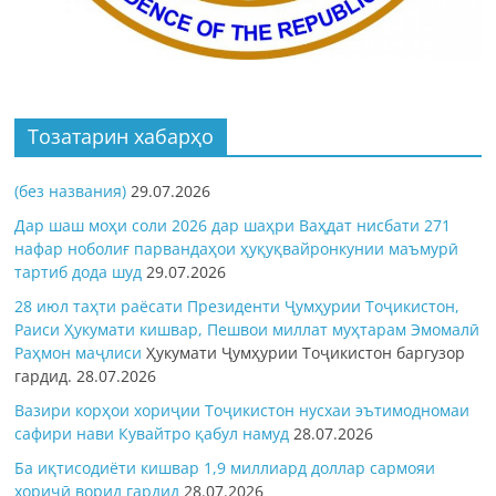
Тозатарин хабарҳо
(без названия)
29.07.2026
Дар шаш моҳи соли 2026 дар шаҳри Ваҳдат нисбати 271
нафар ноболиғ парвандаҳои ҳуқуқвайронкунии маъмурӣ
тартиб дода шуд
29.07.2026
28 июл таҳти раёсати Президенти Ҷумҳурии Тоҷикистон,
Раиси Ҳукумати кишвар, Пешвои миллат муҳтарам Эмомалӣ
Раҳмон
маҷлиси
Ҳукумати Ҷумҳурии Тоҷикистон баргузор
гардид.
28.07.2026
Вазири корҳои хориҷии Тоҷикистон нусхаи эътимодномаи
сафири нави Кувайтро қабул намуд
28.07.2026
Ба иқтисодиёти кишвар 1,9 миллиард доллар сармояи
хориҷӣ ворид гардид
28.07.2026