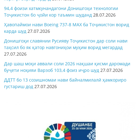
94,4 фоизи хатмкунандагони Донишгоҳи технологии
Тоҷикистон бо ҷойи кор таъмин шуданд
28.07.2026
Ҳавопаймои нави Boeing 737-8 MAX ба Тоҷикистон ворид
карда шуд
27.07.2026
Донишгоҳи славянии Русияву Тоҷикистон дар соли нави
таҳсил бо як қатор навгониҳои муҳим ворид мегардад
27.07.2026
Дар шаш моҳи аввали соли 2026 нақшаи қисми даромади
буҷети ноҳияи Варзоб 103,4 фоиз иҷро шуд
27.07.2026
ДДТТ бо 13 созишномаи нави байналмилалӣ ҳамкориро
густариш дод
27.07.2026