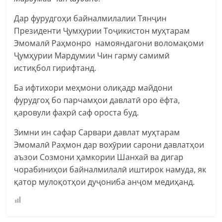
Дар фурудгоҳи байналмилалии Тянҷин
Президенти Ҷумҳурии Тоҷикистон муҳтарам
Эмомалӣ Раҳмонро намояндагони воломақоми
Ҷумҳурии Мардумии Чин гарму самимӣ
истиқбол гирифтанд.
Ба ифтихори меҳмони олиқадр майдони
фурудгоҳ бо парчамҳои давлатӣ оро ёфта,
қаровули фахрӣ саф ороста буд.
Зимни ин сафар Сарвари давлат муҳтарам
Эмомалӣ Раҳмон дар вохӯрии сарони давлатҳои
аъзои Созмони ҳамкории Шанхай ва дигар
чорабиниҳои байналмилалӣ иштирок намуда, як
қатор мулоқотҳои дуҷониба анҷом медиҳанд.