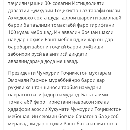
таҷлили ҷашни 30- солагии Истиқлолияти
давлатии Ҷумҳурии Тоҷикистон аз тарафи оилаи
Ахмедовҳо сохта шуда, дорои шароити замонавӣ
барои ба таълими томактабӣ фаро гирифтани
100 кӯдак мебошад. Ин аввалин боғчаи шакли
нав дар ноҳияи Рашт мебошад, ки дар он дар
баробари забони тоҷикӣ барои омӯзиши
забонҳои русӣ ва англисӣ диққати
аввалиндараҷа дода мешавад.
Президенти Ҷумҳурии Тоҷикистон муҳтарам
Эмомалӣ Раҳмон мураббиёнро барои дар
рӯҳияи хештаншиносӣ тарбия намудани
наврасон вазифадор намуданд. Ба таълими
томактабӣ фаро гирифтани наврасон яке аз
ҳадафҳои асосии Ҳукумати Ҷумҳурии Тоҷикистон
мебошад. Ин сеюмин боғчаи бачагона ба ҳисоб
меравад, ки дар ноҳияи Рашт ба фаъолият оғоз