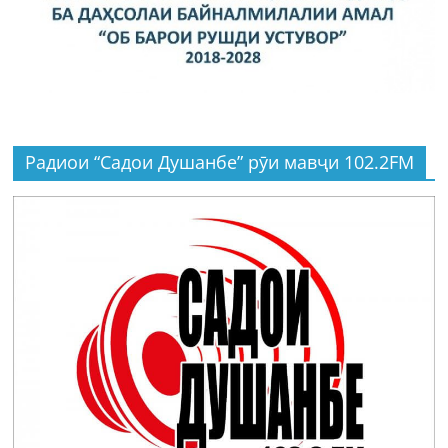
Радиои “Садои Душанбе” рӯи мавҷи 102.2FM