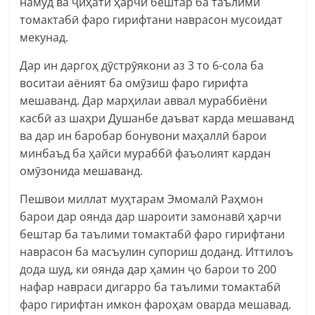
намуд ва ҷиҳати ҳарчи бештар ба таълими
томактабӣ фаро гирифтани наврасон мусоидат
мекунад.
Дар ин даргоҳ дӯстрӯякони аз 3 то 6-сола ба
воситаи аёният ба омӯзиш фаро гирифта
мешаванд. Дар марҳилаи аввал мураббиёни
касбӣ аз шаҳри Душанбе даъват карда мешаванд
ва дар ин баробар бонувони маҳаллӣ барои
минбаъд ба ҳайси мураббӣ фаъолият кардан
омӯзонида мешаванд.
Пешвои миллат муҳтарам Эмомалӣ Раҳмон
барои дар оянда дар шароити замонавӣ ҳарчи
бештар ба таълими томактабӣ фаро гирифтани
наврасон ба масъулин супориш доданд. Иттилоъ
дода шуд, ки оянда дар ҳамин ҷо барои то 200
нафар навраси дигарро ба таълими томактабӣ
фаро гирифтан имкон фароҳам оварда мешавад.