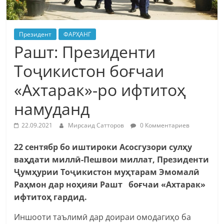
Президент
ФАРҲАНГ
Рашт: Президенти
Тоҷикистон боғчаи
«Ахтарак»-ро ифтитоҳ
намуданд
22.09.2021
Мирсаид Сатторов
0 Комментариев
22 сентябр бо иштироки Асосгузори сулҳу
ваҳдати миллӣ-Пешвои миллат, Президенти
Ҷумҳурии Тоҷикистон муҳтарам Эмомалӣ
Раҳмон дар ноҳияи Рашт боғчаи «Ахтарак»
ифтитоҳ гардид.
Иншооти таълимӣ дар доираи омодагиҳо ба