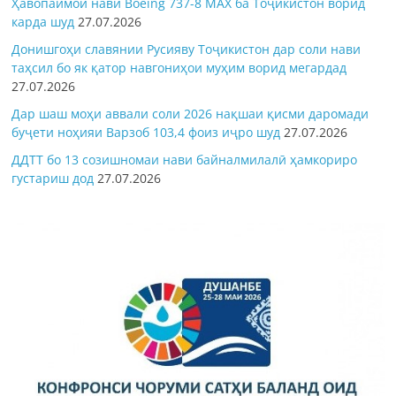
Ҳавопаймои нави Boeing 737-8 MAX ба Тоҷикистон ворид
карда шуд
27.07.2026
Донишгоҳи славянии Русияву Тоҷикистон дар соли нави
таҳсил бо як қатор навгониҳои муҳим ворид мегардад
27.07.2026
Дар шаш моҳи аввали соли 2026 нақшаи қисми даромади
буҷети ноҳияи Варзоб 103,4 фоиз иҷро шуд
27.07.2026
ДДТТ бо 13 созишномаи нави байналмилалӣ ҳамкориро
густариш дод
27.07.2026