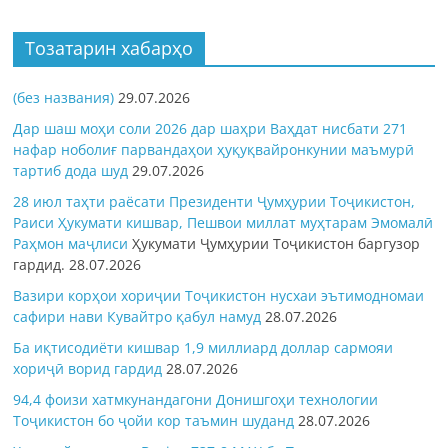
Тозатарин хабарҳо
(без названия)
29.07.2026
Дар шаш моҳи соли 2026 дар шаҳри Ваҳдат нисбати 271
нафар ноболиғ парвандаҳои ҳуқуқвайронкунии маъмурӣ
тартиб дода шуд
29.07.2026
28 июл таҳти раёсати Президенти Ҷумҳурии Тоҷикистон,
Раиси Ҳукумати кишвар, Пешвои миллат муҳтарам Эмомалӣ
Раҳмон
маҷлиси
Ҳукумати Ҷумҳурии Тоҷикистон баргузор
гардид.
28.07.2026
Вазири корҳои хориҷии Тоҷикистон нусхаи эътимодномаи
сафири нави Кувайтро қабул намуд
28.07.2026
Ба иқтисодиёти кишвар 1,9 миллиард доллар сармояи
хориҷӣ ворид гардид
28.07.2026
94,4 фоизи хатмкунандагони Донишгоҳи технологии
Тоҷикистон бо ҷойи кор таъмин шуданд
28.07.2026