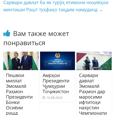
Сарвари давлат ба як гурӯҳ ятимони ноҳияҳои
минтақаи Рашт туҳфаҳо тақдим намуданд
→
Вам также может
понравиться
Пешвои
Амрҳои
Сарвари
миллат
Президенти
давлат
Эмомалӣ
Ҷумҳурии
Эмомалӣ
Раҳмон
Тоҷикистон
Раҳмон дар
Президенти
маросими
16.08.2024
Бонки
ифтитоҳи
Осиёии
нахустин
рушд
Чемпионати