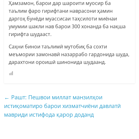
Ҳамзамон, барои дар шароити муосир ба
таълим фаро гирифтани наврасони ҳамин
даргоҳ бунёди муассисаи таҳсилоти миёнаи
умумии шакли нав барои 300 хонанда ба нақша
гирифта шудааст.
Саҳни бинои таълимӣ мутобиқ ба сохти
меъмории замонавӣ назаррабо гардонида шуда,
дарахтони ороишӣ шинонида шудаанд.
←
Рашт: Пешвои миллат манзилҳои
истиқоматиро барои хизматчиёни давлатӣ
мавриди истифода қарор доданд