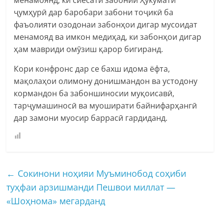
ҷумҳурӣ дар баробари забони тоҷикӣ ба
фаъолияти озодонаи забонҳои дигар мусоидат
менамояд ва имкон медиҳад, ки забонҳои дигар
ҳам мавриди омӯзиш қарор бигиранд.
Кори конфронс дар се бахш идома ёфта,
мақолаҳои олимону донишмандон ва устодону
кормандон ба забоншиносии муқоисавӣ,
тарҷумашиносӣ ва муоширати байнифарҳангӣ
дар замони муосир баррасӣ гардиданд.
←
Сокинони ноҳияи Муъминобод соҳиби
туҳфаи арзишманди Пешвои миллат —
«Шоҳнома» мегарданд