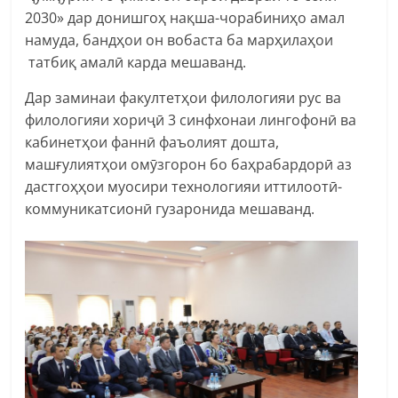
2030» дар донишгоҳ нақша-чорабиниҳо амал
намуда, бандҳои он вобаста ба марҳилаҳои
татбиқ амалӣ карда мешаванд.
Дар заминаи факултетҳои филологияи рус ва
филологияи хориҷӣ 3 синфхонаи лингофонӣ ва
кабинетҳои фаннӣ фаъолият дошта,
машғулиятҳои омӯзгорон бо баҳрабардорӣ аз
дастгоҳҳои муосири технологияи иттилоотӣ-
коммуникатсионӣ гузаронида мешаванд.