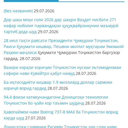
(без названия)
29.07.2026
Дар шаш моҳи соли 2026 дар шаҳри Ваҳдат нисбати 271
нафар ноболиғ парвандаҳои ҳуқуқвайронкунии маъмурӣ
тартиб дода шуд
29.07.2026
28 июл таҳти раёсати Президенти Ҷумҳурии Тоҷикистон,
Раиси Ҳукумати кишвар, Пешвои миллат муҳтарам Эмомалӣ
Раҳмон
маҷлиси
Ҳукумати Ҷумҳурии Тоҷикистон баргузор
гардид.
28.07.2026
Вазири корҳои хориҷии Тоҷикистон нусхаи эътимодномаи
сафири нави Кувайтро қабул намуд
28.07.2026
Ба иқтисодиёти кишвар 1,9 миллиард доллар сармояи
хориҷӣ ворид гардид
28.07.2026
94,4 фоизи хатмкунандагони Донишгоҳи технологии
Тоҷикистон бо ҷойи кор таъмин шуданд
28.07.2026
Ҳавопаймои нави Boeing 737-8 MAX ба Тоҷикистон ворид
карда шуд
27.07.2026
Донишгоҳи славянии Русияву Тоҷикистон дар соли нави