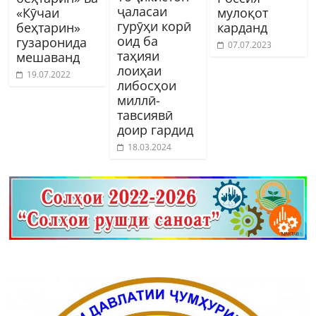
ҷаласаи
«Кӯчаи
мулоқот
гурӯҳи корӣ
беҳтарин»
карданд
оид ба
гузаронида
07.07.2023
таҳияи
мешаванд
лоиҳаи
19.07.2022
либосҳои
миллӣ-
тавсиявӣ
доир гардид
18.03.2024