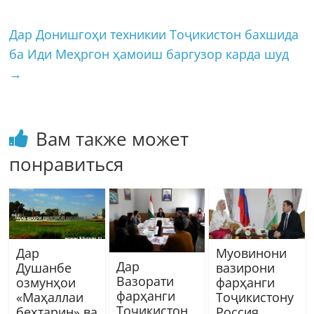
Дар Донишгоҳи техникии Тоҷикистон бахшида
ба Иди Меҳргон ҳамоиш баргузор карда шуд
→
Вам также может
понравиться
Дар
Муовинони
Дар
Душанбе
вазирони
Вазорати
озмунҳои
фарҳанги
фарҳанги
«Маҳаллаи
Тоҷикистону
Тоҷикистон
беҳтарин» ва
Россия