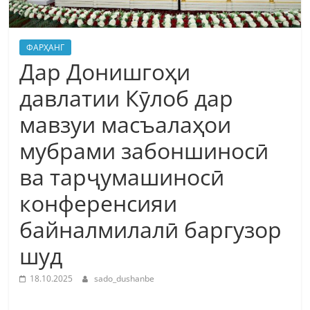
ФАРҲАНГ
Дар Донишгоҳи
давлатии Кӯлоб дар
мавзуи масъалаҳои
мубрами забоншиносӣ
ва тарҷумашиносӣ
конференсияи
байналмилалӣ баргузор
шуд
18.10.2025
sado_dushanbe