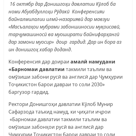
16 октябр дар Донишгоҳи давлатии Кӯлоб ба
номи Абуабдуллоҳи Рӯдакӣ Конференсияи
байналмилалии илмӣ-назариявӣ дар мавзуи
«Масъалаҳои мубрами забоншиносии муқоисавӣ,
тарҷумашиносӣ ва муоширати байнифарҳангӣ
дар замони муосир» доир гардид. Дар ин бора
аз
ин донишгоҳ хабар доданд
.
Конференсия дар доираи
амалӣ намудани
«Барномаи давлатии
такмили таълим ва
омӯзиши забони русӣ ва англисӣ дар Ҷумҳурии
Тоҷикистон барои давраи то соли 2030»
баргузор гардид.
Ректори Донишгоҳи давлатии Кӯлоб Мунир
Сафарзода таъкид намуд, ки ҷиҳати иҷрои
«Барномаи давлатии такмили таълим ва
омӯзиши забонҳои русӣ ва англисӣ дар
Ҷумҳурии Тоҷикистон барои давраи то соли