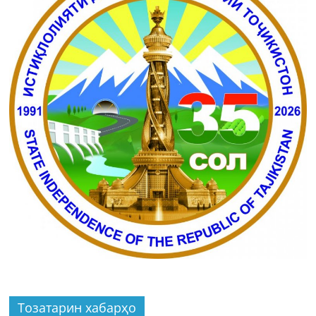
Тозатарин хабарҳо