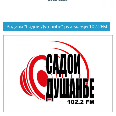
Радиои “Садои Душанбе” рӯи мавҷи 102.2FM