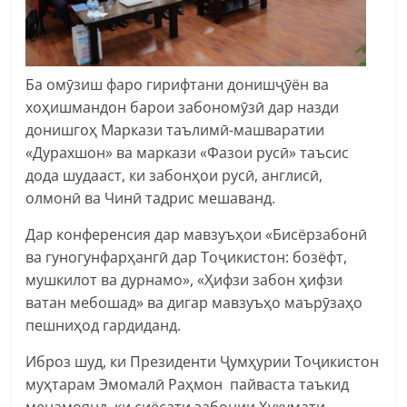
Ба омӯзиш фаро гирифтани донишҷӯён ва
хоҳишмандон барои забономӯзӣ дар назди
донишгоҳ Маркази таълимӣ-машваратии
«Дурахшон» ва маркази «Фазои русӣ» таъсис
дода шудааст, ки забонҳои русӣ, англисӣ,
олмонӣ ва Чинӣ тадрис мешаванд.
Дар конференсия дар мавзуъҳои «Бисёрзабонӣ
ва гуногунфарҳангӣ дар Тоҷикистон: бозёфт,
мушкилот ва дурнамо», «Ҳифзи забон ҳифзи
ватан мебошад» ва дигар мавзуъҳо маърӯзаҳо
пешниҳод гардиданд.
Иброз шуд, ки Президенти Ҷумҳурии Тоҷикистон
муҳтарам Эмомалӣ Раҳмон пайваста таъкид
менамоянд, ки сиёсати забонии Ҳукумати