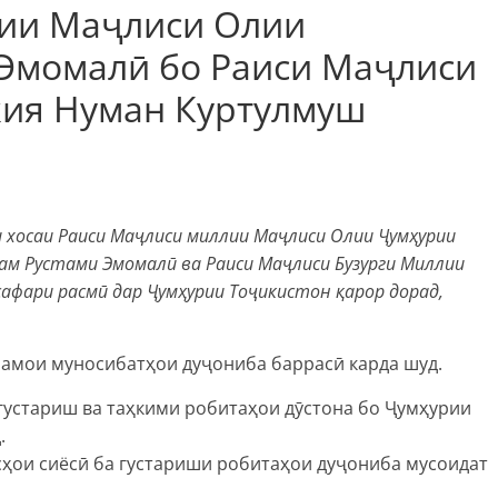
ии Маҷлиси Олии
 Эмомалӣ бо Раиси Маҷлиси
кия Нуман Куртулмуш
 хосаи Раиси Маҷлиси миллии Маҷлиси Олии Ҷумҳурии
ам Рустами Эмомалӣ ва Раиси Маҷлиси Бузурги Миллии
сафари расмӣ дар Ҷумҳурии Тоҷикистон қарор дорад,
намои муносибатҳои дуҷониба баррасӣ карда шуд.
 густариш ва таҳкими робитаҳои дӯстона бо Ҷумҳурии
.
сҳои сиёсӣ ба густариши робитаҳои дуҷониба мусоидат