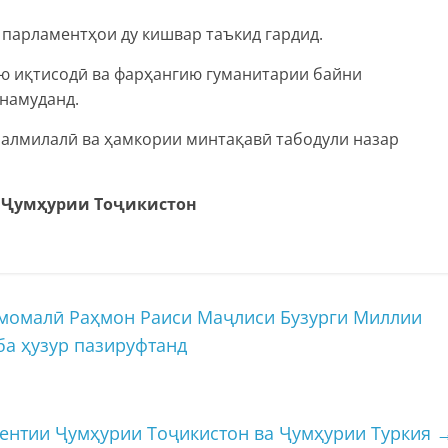
 парламентҳои ду кишвар таъкид гардид.
ю иқтисодӣ ва фарҳангию гуманитарии байни
 намуданд.
алмилалӣ ва ҳамкории минтақавӣ табодули назар
 Ҷумҳурии Тоҷикистон
момалӣ Раҳмон Раиси Маҷлиси Бузурги Миллии
а ҳузур пазируфтанд
ентии Ҷумҳурии Тоҷикистон ва Ҷумҳурии Туркия