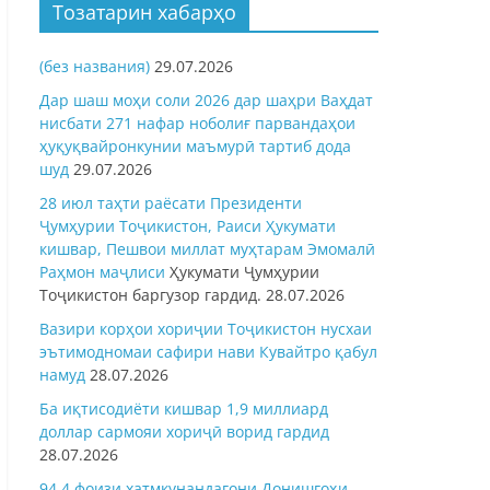
Тозатарин хабарҳо
(без названия)
29.07.2026
Дар шаш моҳи соли 2026 дар шаҳри Ваҳдат
нисбати 271 нафар ноболиғ парвандаҳои
ҳуқуқвайронкунии маъмурӣ тартиб дода
шуд
29.07.2026
28 июл таҳти раёсати Президенти
Ҷумҳурии Тоҷикистон, Раиси Ҳукумати
кишвар, Пешвои миллат муҳтарам Эмомалӣ
Раҳмон
маҷлиси
Ҳукумати Ҷумҳурии
Тоҷикистон баргузор гардид.
28.07.2026
Вазири корҳои хориҷии Тоҷикистон нусхаи
эътимодномаи сафири нави Кувайтро қабул
намуд
28.07.2026
Ба иқтисодиёти кишвар 1,9 миллиард
доллар сармояи хориҷӣ ворид гардид
28.07.2026
94,4 фоизи хатмкунандагони Донишгоҳи