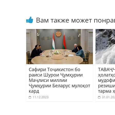
Вам также может понра
Сафири Тоҷикистон бо
ТАВАҶҶ
раиси Шурои Ҷумҳурии
ҳолатҳ
Маҷлиси миллии
мудофи
Ҷумҳурии Беларус мулоқот
резиши
кард
тарма 
11.12.2023
31.01.20