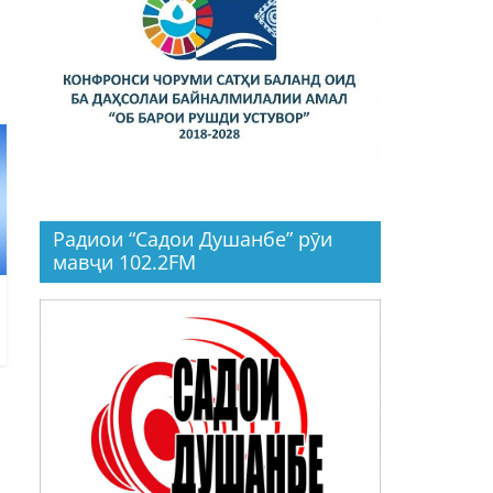
Радиои “Садои Душанбе” рӯи
мавҷи 102.2FM