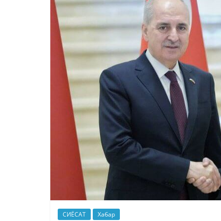
СИЁСАТ
Хабар