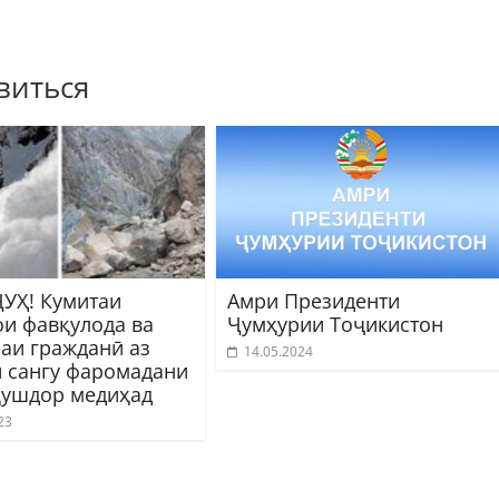
виться
УҲ! Кумитаи
Амри Президенти
ои фавқулода ва
Ҷумҳурии Тоҷикистон
аи гражданӣ аз
14.05.2024
 сангу фаромадани
ҳушдор медиҳад
23