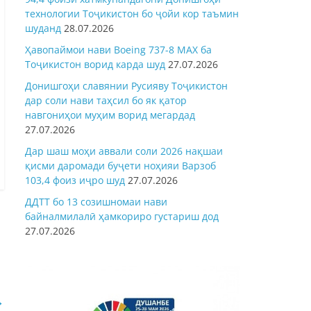
технологии Тоҷикистон бо ҷойи кор таъмин
шуданд
28.07.2026
Ҳавопаймои нави Boeing 737-8 MAX ба
Тоҷикистон ворид карда шуд
27.07.2026
Донишгоҳи славянии Русияву Тоҷикистон
дар соли нави таҳсил бо як қатор
навгониҳои муҳим ворид мегардад
27.07.2026
Дар шаш моҳи аввали соли 2026 нақшаи
қисми даромади буҷети ноҳияи Варзоб
103,4 фоиз иҷро шуд
27.07.2026
ДДТТ бо 13 созишномаи нави
байналмилалӣ ҳамкориро густариш дод
27.07.2026
→