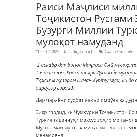
Раиси Маҷлиси милл
Тоҷикистон Рустами
Бузурги Миллии Тур
мулоқот намуданд
02.12.2025
sado_dushanbe
Садои Душанбе
2 декабр дар бинои Маҷлиси Олӣ мулоқоти
Тоҷикистон, Раиси шаҳри Душанбе муҳтар
Туркия муҳтарам Нуман Куртулмуш, ки бо 
баргузор гардид.
Дар ҷараёни суҳбат вазъи имрӯза ва дур
Зикр гардид, ки Ҷумҳурии Точикистон ба
Туркия таваҷҷуҳи махсус зоҳир менамояд
Муколамаи мунтазами сатҳи олӣ ва тамо
менамоянд.