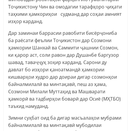
Тоҷикистону Чин ва омодагии тарафҳоро ҷиҳати
таҳкими ҳамкориҳои судманд дар соҳаи амният
изҳор карданд.
Дар заминаи баррасии равобити бисёрҷониба
ба раёсати феълии Тоҷикистон дар Созмони
ҳамкории Шанхай ва Саммити ҷашнии Созмон,
ки қарор аст, соли равон дар Душанбе баргузор
шавад, таваҷҷуҳ зоҳир карданд. Сарони ду
давлат бо изҳори қаноатмандӣ ҳамкории
кишварҳои худро дар доираи дигар созмонҳои
байналмилалӣ ва минтақавӣ, пеш аз ҳама,
Созмони Милали Муттаҳид ва Машварати
ҳамкорӣ ва тадбирҳои боварӣ дар Осиё (МҲТБО)
таъкид намуданд.
Зимни суҳбат оид ба дигар масъалаҳои мубрами
байналмилалӣ ва минтақавӣ мубодилаи