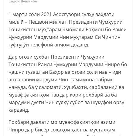
Садои Душанбе
1 марти соли 2021 Асосгузори сулҳу ваҳдати
миллӣ – Пешвои миллат, Президенти Ҷумҳурии
Тоҷикистон муҳтарам Эмомалӣ Раҳмон бо Раиси
Ҷумҳурии Мардумии Чин муҳтарам Си Ҷинпин
гуфтугӯи телефонӣ анҷом доданд.
Дар оғози суҳбат Президенти Ҷумҳурии
Тоҷикистон Раиси Ҷумҳурии Мардумии Чинро бо
ҷашни гузаштаи Баҳор ва оғози соли нав – иди
анъанавии мардуми Чин самимона табрик
намуда, ба ӯ саломатӣ, хушбахтӣ, сарбаландӣ ва
муваффақиятҳои нав дар кори роҳбарӣ ва ба
мардуми дӯсти Чин сулҳу субот ва шукуфоӣ орзу
карданд.
Роҳбари давлати мо муваффақиятҳои азими
Чинро дар бисёр соҳаҳои ҳаёт ва мустаҳкам