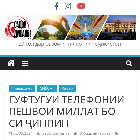
Skip
to
content
27 сол дар фазои иттилоотии Тоҷикистон
Президент
СИЁСАТ
Хабар
ГУФТУГӮИ ТЕЛЕФОНИИ
ПЕШВОИ МИЛЛАТ БО
СИ ҶИНПИН
02.03.2021
sado_dushanbe
0 Комментариев