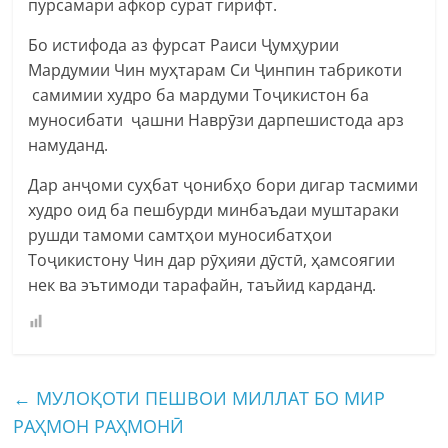
пурсамари афкор сурат гирифт.
Бо истифода аз фурсат Раиси Ҷумҳурии
Мардумии Чин муҳтарам Си Ҷинпин табрикоти
самимии худро ба мардуми Тоҷикистон ба
муносибати ҷашни Наврӯзи дарпешистода арз
намуданд.
Дар анҷоми суҳбат ҷонибҳо бори дигар тасмими
худро оид ба пешбурди минбаъдаи муштараки
рушди тамоми самтҳои муносибатҳои
Тоҷикистону Чин дар рӯҳияи дӯстӣ, ҳамсоягии
нек ва эътимоди тарафайн, таъйид карданд.
←
МУЛОҚОТИ ПЕШВОИ МИЛЛАТ БО МИР
РАҲМОН РАҲМОНӢ