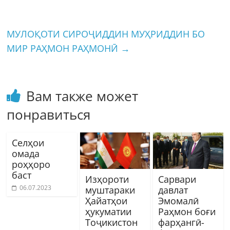
МУЛОҚОТИ СИРОҶИДДИН МУҲРИДДИН БО
МИР РАҲМОН РАҲМОНӢ
→
Вам также может
понравиться
Селҳои
омада
роҳҳоро
баст
Изҳороти
Сарвари
06.07.2023
муштараки
давлат
Ҳайатҳои
Эмомалӣ
ҳукуматии
Раҳмон боғи
Тоҷикистон
фарҳангӣ-