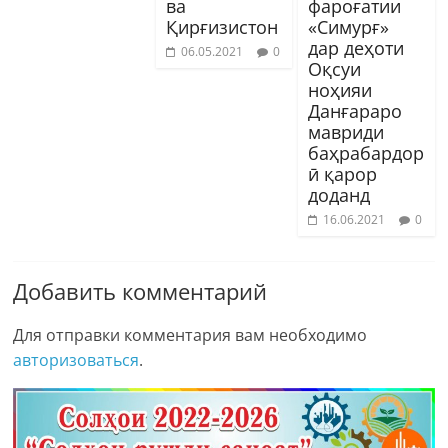
ва
фароғатии
Қирғизистон
«Симурғ»
дар деҳоти
06.05.2021
0
Оқсуи
ноҳияи
Данғараро
мавриди
баҳрабардор
ӣ қарор
доданд
16.06.2021
0
Добавить комментарий
Для отправки комментария вам необходимо
авторизоваться
.