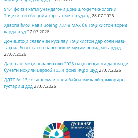
94,4 фоизи хатмкунандагони Донишгоҳи технологии
Тоҷикистон бо ҷойи кор таъмин шуданд
28.07.2026
Ҳавопаймои нави Boeing 737-8 MAX ба Тоҷикистон ворид
карда шуд
27.07.2026
Донишгоҳи славянии Русияву Тоҷикистон дар соли нави
таҳсил бо як қатор навгониҳои муҳим ворид мегардад
27.07.2026
Дар шаш моҳи аввали соли 2026 нақшаи қисми даромади
буҷети ноҳияи Варзоб 103,4 фоиз иҷро шуд
27.07.2026
ДДТТ бо 13 созишномаи нави байналмилалӣ ҳамкориро
густариш дод
27.07.2026