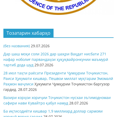
Тозатарин хабарҳо
(без названия)
29.07.2026
Дар шаш моҳи соли 2026 дар шаҳри Ваҳдат нисбати 271
нафар ноболиғ парвандаҳои ҳуқуқвайронкунии маъмурӣ
тартиб дода шуд
29.07.2026
28 июл таҳти раёсати Президенти Ҷумҳурии Тоҷикистон,
Раиси Ҳукумати кишвар, Пешвои миллат муҳтарам Эмомалӣ
Раҳмон
маҷлиси
Ҳукумати Ҷумҳурии Тоҷикистон баргузор
гардид.
28.07.2026
Вазири корҳои хориҷии Тоҷикистон нусхаи эътимодномаи
сафири нави Кувайтро қабул намуд
28.07.2026
Ба иқтисодиёти кишвар 1,9 миллиард доллар сармояи
хориҷӣ ворид гардид
28.07.2026