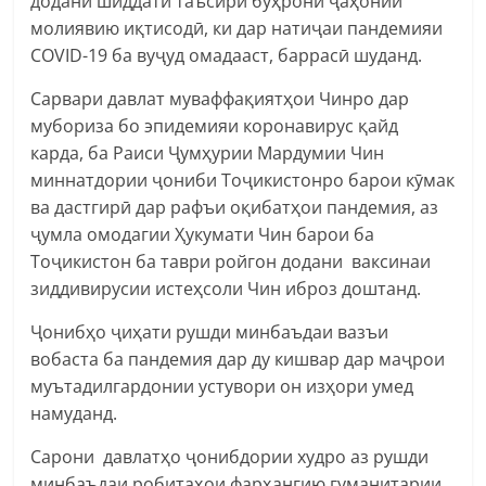
додани шиддати таъсири бӯҳрони ҷаҳонии
молиявию иқтисодӣ, ки дар натиҷаи пандемияи
COVID-19 ба вуҷуд омадааст, баррасӣ шуданд.
Сарвари давлат муваффақиятҳои Чинро дар
мубориза бо эпидемияи коронавирус қайд
карда, ба Раиси Ҷумҳурии Мардумии Чин
миннатдории ҷониби Тоҷикистонро барои кӯмак
ва дастгирӣ дар рафъи оқибатҳои пандемия, аз
ҷумла омодагии Ҳукумати Чин барои ба
Тоҷикистон ба таври ройгон додани ваксинаи
зиддивирусии истеҳсоли Чин иброз доштанд.
Ҷонибҳо ҷиҳати рушди минбаъдаи вазъи
вобаста ба пандемия дар ду кишвар дар маҷрои
муътадилгардонии устувори он изҳори умед
намуданд.
Сарони давлатҳо ҷонибдории худро аз рушди
минбаъдаи робитаҳои фарҳангию гуманитарии