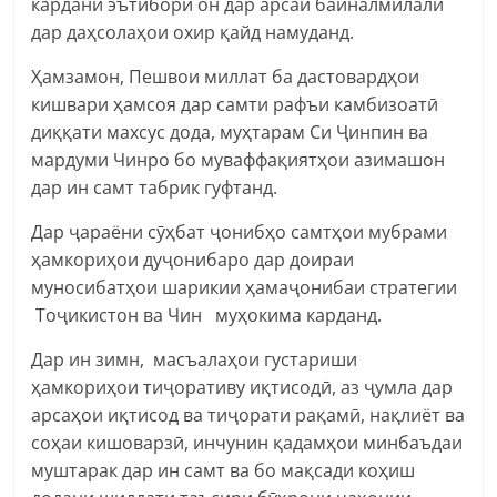
кардани эътибори он дар арсаи байналмилалӣ
дар даҳсолаҳои охир қайд намуданд.
Ҳамзамон, Пешвои миллат ба дастовардҳои
кишвари ҳамсоя дар самти рафъи камбизоатӣ
диққати махсус дода, муҳтарам Си Ҷинпин ва
мардуми Чинро бо муваффақиятҳои азимашон
дар ин самт табрик гуфтанд.
Дар ҷараёни сӯҳбат ҷонибҳо самтҳои мубрами
ҳамкориҳои дуҷонибаро дар доираи
муносибатҳои шарикии ҳамаҷонибаи стратегии
Тоҷикистон ва Чин муҳокима карданд.
Дар ин зимн, масъалаҳои густариши
ҳамкориҳои тиҷоративу иқтисодӣ, аз ҷумла дар
арсаҳои иқтисод ва тиҷорати рақамӣ, нақлиёт ва
соҳаи кишоварзӣ, инчунин қадамҳои минбаъдаи
муштарак дар ин самт ва бо мақсади коҳиш