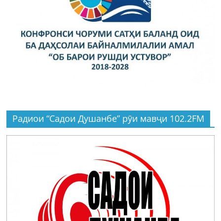
Радиои “Садои Душанбе” рӯи мавҷи 102.2FM