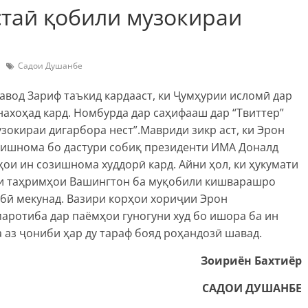
стаӣ қобили музокираи
Садои Душанбе
вод Зариф таъкид кардааст, ки Ҷумҳурии исломӣ дар
нахоҳад кард. Номбурда дар саҳифааш дар “Твиттер”
зокираи дигарбора нест”.Мавриди зикр аст, ки Эрон
озишнома бо дастури собиқ президенти ИМА Доналд
ҳои ин созишнома худдорӣ кард. Айни ҳол, ки ҳукумати
ни таҳримҳои Вашингтон ба муқобили кишварашро
бӣ мекунад. Вазири корҳои хориҷии Эрон
аротиба дар паёмҳои гуногуни худ бо ишора ба ин
 аз ҷониби ҳар ду тараф бояд роҳандозӣ шавад.
Зоириён Бахтиёр
САДОИ ДУШАНБЕ