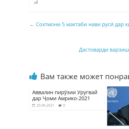
←
Сохтмони 5 мактаби нави русӣ дар 
Дастоварди варзиш
Вам также может понра
Аввалин пирӯзии Уругвай
дар Ҷоми Амрико-2021
25.06.2021
0