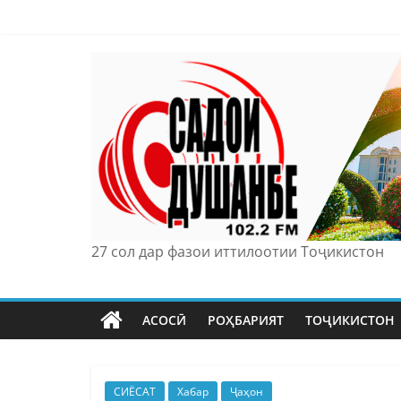
Skip
to
content
27 сол дар фазои иттилоотии Тоҷикистон
АСОСӢ
РОҲБАРИЯТ
ТОҶИКИСТОН
СИЁСАТ
Хабар
Ҷаҳон