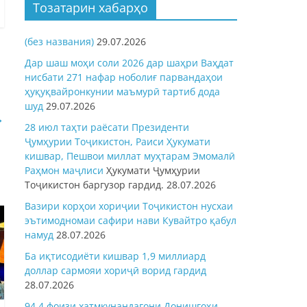
Тозатарин хабарҳо
(без названия)
29.07.2026
Дар шаш моҳи соли 2026 дар шаҳри Ваҳдат
нисбати 271 нафар ноболиғ парвандаҳои
ҳуқуқвайронкунии маъмурӣ тартиб дода
шуд
29.07.2026
→
28 июл таҳти раёсати Президенти
Ҷумҳурии Тоҷикистон, Раиси Ҳукумати
кишвар, Пешвои миллат муҳтарам Эмомалӣ
Раҳмон
маҷлиси
Ҳукумати Ҷумҳурии
Тоҷикистон баргузор гардид.
28.07.2026
Вазири корҳои хориҷии Тоҷикистон нусхаи
эътимодномаи сафири нави Кувайтро қабул
намуд
28.07.2026
Ба иқтисодиёти кишвар 1,9 миллиард
доллар сармояи хориҷӣ ворид гардид
28.07.2026
94,4 фоизи хатмкунандагони Донишгоҳи