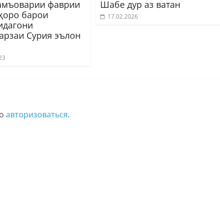
мъоварии фаврии
Шабе дур аз ватан
ҳоро барои
17.02.2026
идагони
арзаи Сурия эълон
23
мо
авторизоваться
.