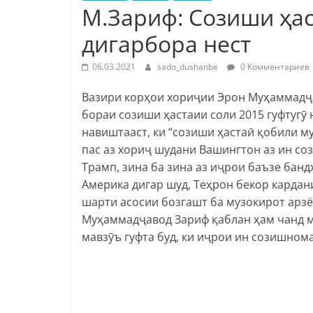
М.Зариф: Созиши ҳа
дигарбора нест
06.03.2021
sado_dushanbe
0 Комментариев
Вазири корҳои хориҷии Эрон Муҳаммадҷа
бораи созиши ҳастаии соли 2015 гуфтугӯ 
навиштааст, ки “созиши ҳастаӣ қобили му
пас аз хориҷ шудани Вашингтон аз ин с
Трамп, зина ба зина аз иҷрои баъзе банд
Америка дигар шуд, Теҳрон бекор карда
шарти асосии бозгашт ба музокирот арзё
Муҳаммадҷавод Зариф қаблан ҳам чанд м
мавзӯъ гуфта буд, ки иҷрои ин созишнома