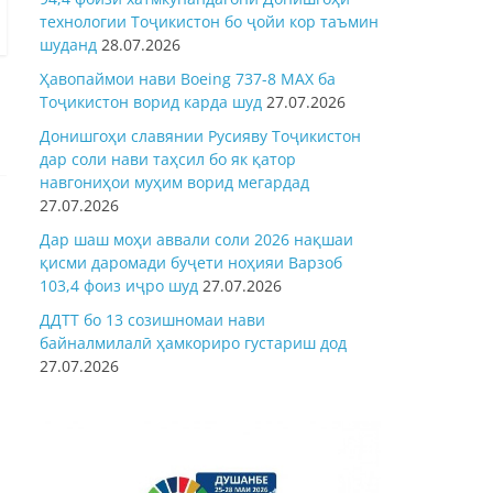
технологии Тоҷикистон бо ҷойи кор таъмин
шуданд
28.07.2026
Ҳавопаймои нави Boeing 737-8 MAX ба
Тоҷикистон ворид карда шуд
27.07.2026
Донишгоҳи славянии Русияву Тоҷикистон
дар соли нави таҳсил бо як қатор
навгониҳои муҳим ворид мегардад
27.07.2026
Дар шаш моҳи аввали соли 2026 нақшаи
қисми даромади буҷети ноҳияи Варзоб
103,4 фоиз иҷро шуд
27.07.2026
ДДТТ бо 13 созишномаи нави
байналмилалӣ ҳамкориро густариш дод
27.07.2026