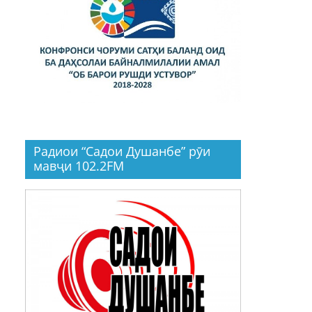
Радиои “Садои Душанбе” рӯи
мавҷи 102.2FM