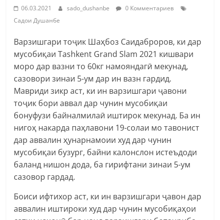
06.03.2021
sado_dushanbe
0 Комментариев
Садои Душанбе
Варзишгари тоҷик Шаҳбоз Саидаброров, ки дар
мусобиқаи Tashkent Grand Slam 2021 кишвари
моро дар вазни то 60кг намояндагӣ мекунад,
сазовори зинаи 5-ум дар ин вазн гардид.
Мавриди зикр аст, ки ин варзишгари ҷавони
тоҷик бори аввал дар чунин мусобиқаи
бонуфузи байналмилаӣ иштирок мекунад. Ба ин
нигоҳ накарда паҳлавони 19-солаи мо тавонист
дар аввалин ҳунарнамоии худ дар чунин
мусобиқаи бузург, байни калонслон истеъдоди
баланд нишон дода, ба гирифтани зинаи 5-ум
сазовор гардад.
Боиси ифтихор аст, ки ин варзишгари ҷавон дар
аввалин иштироки худ дар чунин мусобиқаҳои