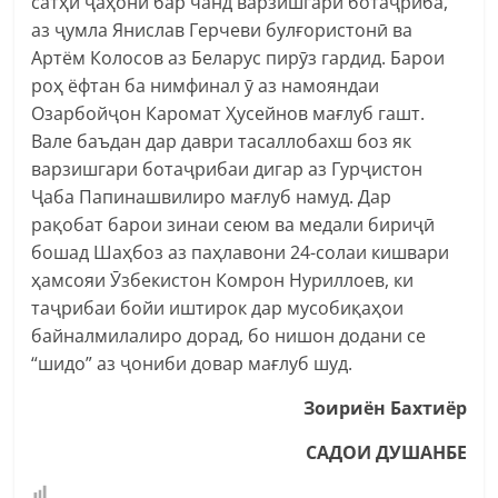
сатҳи ҷаҳонӣ бар чанд варзишгари ботаҷриба,
аз ҷумла Янислав Герчеви булғористонӣ ва
Артём Колосов аз Беларус пирӯз гардид. Барои
роҳ ёфтан ба нимфинал ӯ аз намояндаи
Озарбойҷон Каромат Ҳусейнов мағлуб гашт.
Вале баъдан дар даври тасаллобахш боз як
варзишгари ботаҷрибаи дигар аз Гурҷистон
Ҷаба Папинашвилиро мағлуб намуд. Дар
рақобат барои зинаи сеюм ва медали бириҷӣ
бошад Шаҳбоз аз паҳлавони 24-солаи кишвари
ҳамсояи Ӯзбекистон Комрон Нуриллоев, ки
таҷрибаи бойи иштирок дар мусобиқаҳои
байналмилалиро дорад, бо нишон додани се
“шидо” аз ҷониби довар мағлуб шуд.
Зоириён Бахтиёр
САДОИ ДУШАНБЕ