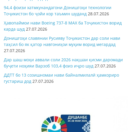
94,4 фоизи хатмкунандагони Донишгоҳи технологии
Тоҷикистон бо ҷойи кор таъмин шуданд
28.07.2026
Ҳавопаймои нави Boeing 737-8 MAX ба Тоҷикистон ворид
карда шуд
27.07.2026
Донишгоҳи славянии Русияву Тоҷикистон дар соли нави
таҳсил бо як қатор навгониҳои муҳим ворид мегардад
27.07.2026
Дар шаш моҳи аввали соли 2026 нақшаи қисми даромади
буҷети ноҳияи Варзоб 103,4 фоиз иҷро шуд
27.07.2026
ДДТТ бо 13 созишномаи нави байналмилалӣ ҳамкориро
густариш дод
27.07.2026