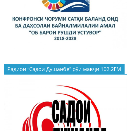
Радиои “Садои Душанбе” рӯи мавҷи 102.2FM