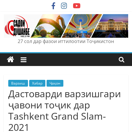
Skip
to
content
27 сол дар фазои иттилоотии Тоҷикистон
Варзиш
Хабар
Ҷаҳон
Дастоварди варзишгари
ҷавони тоҷик дар
Tashkent Grand Slam-
2021