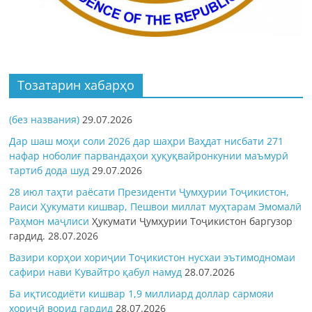
Тозатарин хабарҳо
(без названия)
29.07.2026
Дар шаш моҳи соли 2026 дар шаҳри Ваҳдат нисбати 271
нафар ноболиғ парвандаҳои ҳуқуқвайронкунии маъмурӣ
тартиб дода шуд
29.07.2026
28 июл таҳти раёсати Президенти Ҷумҳурии Тоҷикистон,
Раиси Ҳукумати кишвар, Пешвои миллат муҳтарам Эмомалӣ
Раҳмон
маҷлиси
Ҳукумати Ҷумҳурии Тоҷикистон баргузор
гардид.
28.07.2026
Вазири корҳои хориҷии Тоҷикистон нусхаи эътимодномаи
сафири нави Кувайтро қабул намуд
28.07.2026
Ба иқтисодиёти кишвар 1,9 миллиард доллар сармояи
хориҷӣ ворид гардид
28.07.2026