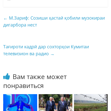
←
М.Зариф: Созиши ҳастаӣ қобили музокираи
дигарбора нест
Тағироти кадрӣ дар сохторҳои Кумитаи
телевизион ва радио
→
Вам также может
понравиться