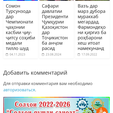
Сомон
Сафари
Вазъ дар
Турсунзода
давлатии
марз дубора
дар
Президенти
мураккаб
Чемпионати
Ҷумҳурии
мегардад.
ҷаҳонии
Қазоқистон
Фармондеҳо
касбии ҷиу-
дар
ни қирғиз ба
ҷитсу соҳиби
Тоҷикистон
роҳбарони
медали
ба анҷом
хеш итоат
тилло шуд
расид
намекунанд
04.11.2023
23.08.2024
17.09.2022
Добавить комментарий
Для отправки комментария вам необходимо
авторизоваться
.