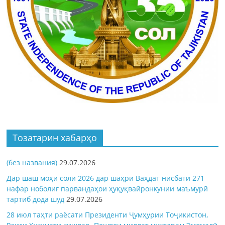
Тозатарин хабарҳо
(без названия)
29.07.2026
Дар шаш моҳи соли 2026 дар шаҳри Ваҳдат нисбати 271
нафар ноболиғ парвандаҳои ҳуқуқвайронкунии маъмурӣ
тартиб дода шуд
29.07.2026
28 июл таҳти раёсати Президенти Ҷумҳурии Тоҷикистон,