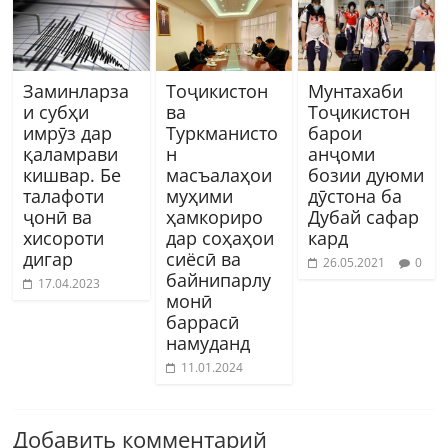
Заминларза
Тоҷикистон
Мунтахаби
и субҳи
ва
Тоҷикистон
имрӯз дар
Туркманисто
барои
қаламрави
н
анҷоми
кишвар. Бе
масъалаҳои
бозии дуюми
талафоти
муҳими
дӯстона ба
ҷонӣ ва
ҳамкориро
Дубай сафар
хисороти
дар соҳаҳои
кард
дигар
сиёсӣ ва
26.05.2021
0
байнипарлу
17.04.2023
монӣ
баррасӣ
намуданд
11.01.2024
Добавить комментарий