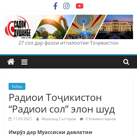
Skip
to
content
27 сол дар фазои иттилоотии Тоҷикистон
Хабар
Радиои Тоҷикистон
“Радиои сол” элон шуд
11.03.2021
Мирсаид Сатторов
0 Комментариев
Имрӯз дар Муассисаи давлатии