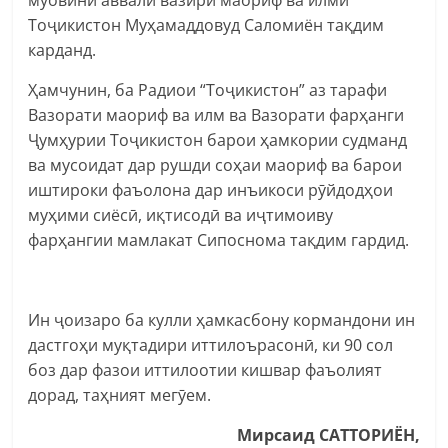
Тоҷикистон Муҳамаддовуд Саломиён тақдим
карданд.
Ҳамчунин, ба Радиои “Тоҷикистон” аз тарафи
Вазорати маориф ва илм ва Вазорати фарҳанги
Ҷумҳурии Тоҷикистон барои ҳамкории судманд
ва мусоидат дар рушди соҳаи маориф ва барои
иштироки фаъолона дар инъикоси рӯйдодҳои
муҳими сиёсӣ, иқтисодӣ ва иҷтимоиву
фарҳангии мамлакат Сипоснома тақдим гардид.
Ин ҷоизаро ба кулли ҳамкасбону кормандони ин
дастгоҳи муқтадири иттилоърасонӣ, ки 90 сол
боз дар фазои иттилоотии кишвар фаъолият
дорад, таҳният мегӯем.
Мирсаид САТТОРИЁН,