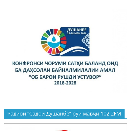
Радиои “Садои Душанбе” рӯи мавҷи 102.2FM