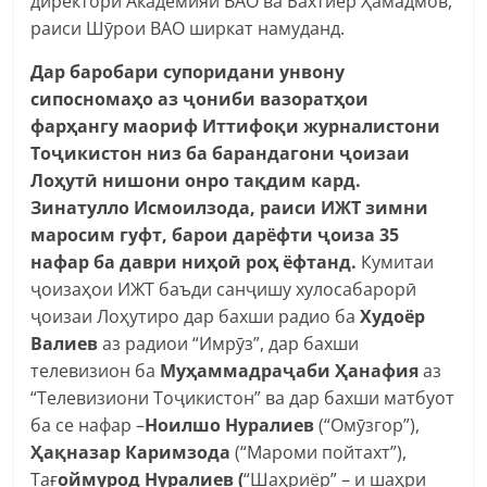
директори Академияи ВАО ва Бахтиёр Ҳамадмов,
раиси Шӯрои ВАО ширкат намуданд.
Дар баробари супоридани унвону
сипосномаҳо аз ҷониби вазоратҳои
фарҳангу маориф Иттифоқ
и журналистони
То
ҷ
икистон низ ба барандагони
ҷ
оизаи
Ло
ҳ
утӣ нишони онро тақдим кард.
Зинатулло Исмоилзода, раиси ИЖТ зимни
маросим гуфт, барои дарёфти
ҷ
оиза
35
нафар ба даври ниҳ
о
ӣ
ро
ҳ
ёфтанд
.
Кумитаи
ҷоизаҳои ИЖТ баъди санҷишу хулосабарорӣ
ҷоизаи Лоҳутиро дар бахши радио ба
Худоёр
Валиев
аз радиои “Имрӯз”, дар бахши
телевизион ба
Муҳ
аммадра
ҷ
аби
Ҳ
анафия
аз
“Телевизиони Тоҷикистон” ва дар бахши матбуот
ба се нафар –
Ноилшо Нуралиев
(“Омӯзгор”),
Ҳ
а
қ
назар Каримзода
(“Мароми пойтахт”),
Тағ
оймурод Нуралиев (
“Шаҳриёр” – и шаҳри