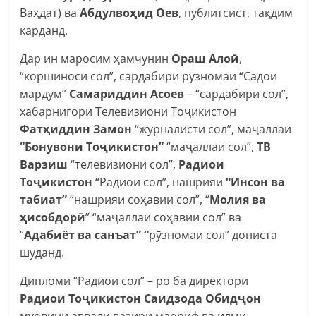
Ваҳдат) ва
Абдулвоҳ
ид Оев
, публитсист, тақдим
карданд.
Дар ин маросим ҳамчунин
Ораш Алоӣ
,
“коршиноси сол”, сардабири рӯзномаи “Садои
мардум”
Самариддин Асоев
– “сардабири сол”,
хабарнигори Телевизиони Тоҷикистон
Фатҳ
иддин Замон
“журналисти сол”, маҷаллаи
“Бонувони Тоҷ
и
кистон”
“маҷаллаи сол”,
ТВ
Варзиш
“телевизиони сол”,
Радиои
Тоҷ
икистон
“Радиои сол”, нашрияи
“Инсон ва
табиат”
“нашрияи соҳавии сол”, “
Молия ва
ҳ
исобдор
ӣ
” “маҷаллаи соҳавии сол” ва
“
Адабиёт ва санъат” “
рӯзномаи сол” дониста
шуданд.
Дипломи “Радиои сол” – ро ба директори
Радиои Тоҷ
икистон Саидзода Обидҷон
муовини аввали вазири маориф ва илми