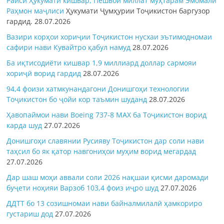
Раиси Ҳукумати кишвар, Пешвои миллат муҳтарам Эмомалӣ
Раҳмон
маҷлиси
Ҳукумати Ҷумҳурии Тоҷикистон баргузор
гардид.
28.07.2026
Вазири корҳои хориҷии Тоҷикистон нусхаи эътимодномаи
сафири нави Кувайтро қабул намуд
28.07.2026
Ба иқтисодиёти кишвар 1,9 миллиард доллар сармояи
хориҷӣ ворид гардид
28.07.2026
94,4 фоизи хатмкунандагони Донишгоҳи технологии
Тоҷикистон бо ҷойи кор таъмин шуданд
28.07.2026
Ҳавопаймои нави Boeing 737-8 MAX ба Тоҷикистон ворид
карда шуд
27.07.2026
Донишгоҳи славянии Русияву Тоҷикистон дар соли нави
таҳсил бо як қатор навгониҳои муҳим ворид мегардад
27.07.2026
Дар шаш моҳи аввали соли 2026 нақшаи қисми даромади
буҷети ноҳияи Варзоб 103,4 фоиз иҷро шуд
27.07.2026
ДДТТ бо 13 созишномаи нави байналмилалӣ ҳамкориро
густариш дод
27.07.2026