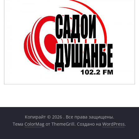
Копирайт © 2026
. Все права защищены.
Тема
ColorMag
от ThemeGrill. Создано на
WordPress
.