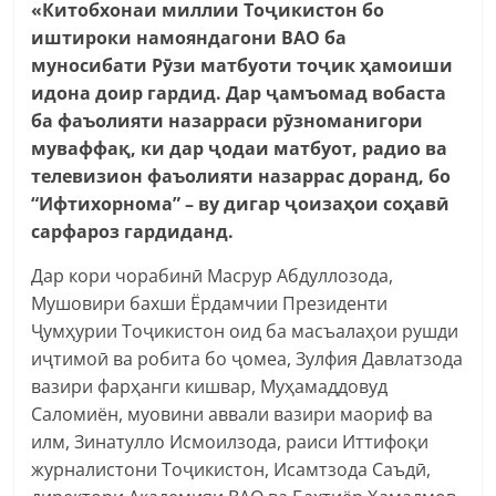
«Китобхонаи миллии Тоҷикистон бо
иштироки намояндагони ВАО ба
муносибати Рӯзи матбуоти тоҷик ҳамоиши
идона доир гардид.
Дар
ҷамъомад
вобаста
ба фаъолияти назарраси рӯзноманигори
муваффақ, ки дар ҷодаи
матбуот
, радио ва
телевизион фаъолияти
назаррас
доранд, бо
“И
фтихорнома
” –
ву
дигар
ҷоизаҳо
и соҳавӣ
сарфароз гардиданд.
Дар кори чорабинӣ Масрур Абдуллозода,
Мушовири бахши Ёрдамчии Президенти
Ҷумҳурии Тоҷикистон оид ба масъалаҳои рушди
иҷтимоӣ ва робита бо ҷомеа, Зулфия Давлатзода
вазири фарҳанги кишвар, Муҳамаддовуд
Саломиён, муовини аввали вазири маориф ва
илм, Зинатулло Исмоилзода, раиси Иттифоқи
журналистони Тоҷикистон, Исамтзода Саъдӣ,