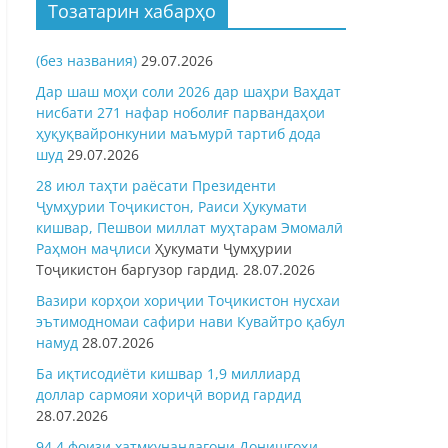
Тозатарин хабарҳо
(без названия)
29.07.2026
Дар шаш моҳи соли 2026 дар шаҳри Ваҳдат
нисбати 271 нафар ноболиғ парвандаҳои
ҳуқуқвайронкунии маъмурӣ тартиб дода
шуд
29.07.2026
28 июл таҳти раёсати Президенти
Ҷумҳурии Тоҷикистон, Раиси Ҳукумати
кишвар, Пешвои миллат муҳтарам Эмомалӣ
Раҳмон
маҷлиси
Ҳукумати Ҷумҳурии
Тоҷикистон баргузор гардид.
28.07.2026
Вазири корҳои хориҷии Тоҷикистон нусхаи
эътимодномаи сафири нави Кувайтро қабул
намуд
28.07.2026
Ба иқтисодиёти кишвар 1,9 миллиард
доллар сармояи хориҷӣ ворид гардид
28.07.2026
94,4 фоизи хатмкунандагони Донишгоҳи