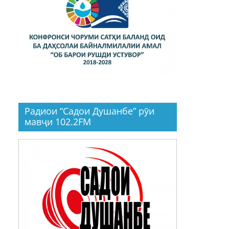
Радиои “Садои Душанбе” рӯи
мавҷи 102.2FM