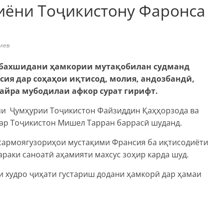
иёни Тоҷикистону Фаронса
иев
т бахшидани ҳамкории мутақобилан судманд
ия дар соҳаҳои иқтисод, молия, андозбандӣ,
ғайра мубодилаи афкор сурат гирифт.
яи Ҷумҳурии Тоҷикистон Файзиддин Қаҳҳорзода ва
ар Тоҷикистон Мишел Тарран баррасӣ шуданд.
 сармоягузориҳои мустақими Франсия ба иқтисодиёти
раки саноатӣ аҳамияти махсус зоҳир карда шуд.
и худро ҷиҳати густариш додани ҳамкорӣ дар ҳамаи