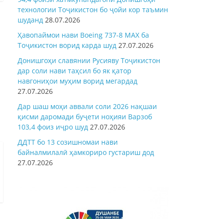
технологии Тоҷикистон бо ҷойи кор таъмин
шуданд
28.07.2026
Ҳавопаймои нави Boeing 737-8 MAX ба
Тоҷикистон ворид карда шуд
27.07.2026
Донишгоҳи славянии Русияву Тоҷикистон
дар соли нави таҳсил бо як қатор
навгониҳои муҳим ворид мегардад
27.07.2026
Дар шаш моҳи аввали соли 2026 нақшаи
қисми даромади буҷети ноҳияи Варзоб
103,4 фоиз иҷро шуд
27.07.2026
ДДТТ бо 13 созишномаи нави
байналмилалӣ ҳамкориро густариш дод
27.07.2026