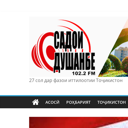
Skip
to
content
27 сол дар фазои иттилоотии Тоҷикистон
АСОСӢ
РОҲБАРИЯТ
ТОҶИКИСТОН