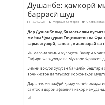
Душанбе: ҳамкорӣ м
баррасӣ шуд
12.04.2021
Мирсаид Сатторов
0 Комментар
Дар Душанбе оид ба масъалаи вусъа
миёни Ҷумҳурии Тоҷикистон ва Франс
сармоягузорӣ, саноат, кишоварзӣ ва 
Ин масоил зимни мулоқоти Вазири моли
Сафири Фавқулода ва Мухтори Франсия д
Зимни вохӯрӣ хусусан ба ҷалби бештари
Тоҷикистон ва таъсиси корхонаҳои мушта
Дар анҷоми вохӯрӣ ҳарду ҷониб омодаги
самтҳои дорои афзалият изҳор намуданд.