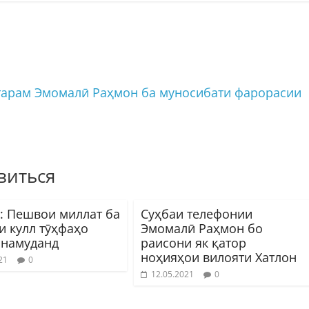
арам Эмомалӣ Раҳмон ба муносибати фарорасии
виться
: Пешвои миллат ба
Суҳбаи телефонии
и кулл тӯҳфаҳо
Эмомалӣ Раҳмон бо
 намуданд
раисони як қатор
ноҳияҳои вилояти Хатлон
21
0
12.05.2021
0