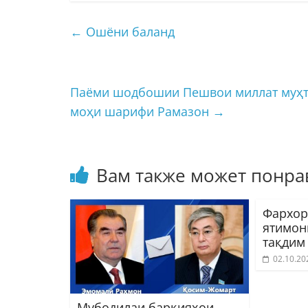
←
Ошёни баланд
Паёми шодбошии Пешвои миллат муҳт
моҳи шарифи Рамазон
→
Вам также может понра
Фархор
ятимон
тақдим
02.10.20
Мубодилаи барқияҳои