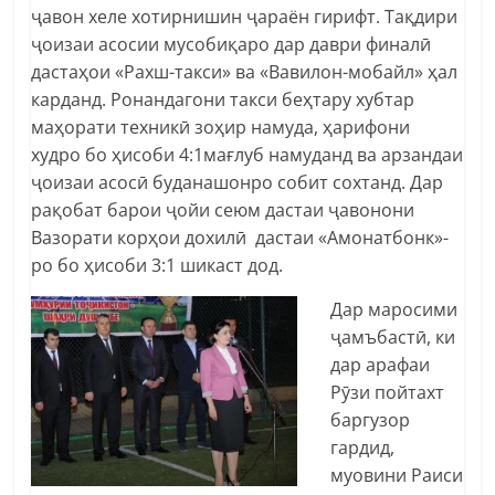
ҷавон хеле хотирнишин ҷараён гирифт. Тақдири
ҷоизаи асосии мусобиқаро дар даври финалӣ
дастаҳои «Рахш-такси» ва «Вавилон-мобайл» ҳал
карданд. Ронандагони такси беҳтару хубтар
маҳорати техникӣ зоҳир намуда, ҳарифони
худро бо ҳисоби 4:1мағлуб намуданд ва арзандаи
ҷоизаи асосӣ буданашонро собит сохтанд. Дар
рақобат барои ҷойи сеюм дастаи ҷавонони
Вазорати корҳои дохилӣ дастаи «Амонатбонк»-
ро бо ҳисоби 3:1 шикаст дод.
Дар маросими
ҷамъбастӣ, ки
дар арафаи
Рӯзи пойтахт
баргузор
гардид,
муовини Раиси