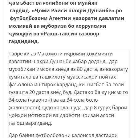
ҷамъбаст ва ғолибони он муайян
гардид. «Ҷоми Раиси шаҳри Душанбе»-ро
футболбозони Агентии назорати давлатии
молиявӣ ва мубориза бо коррупсияи
ҷумҳурӣ ва «Рахш-таксӣ» сазовор
гардиданд.
Тавре ки аз Мақомоти иҷроияи ҳокимияти
давлатии шаҳри Душанбе хабар доданд, дар
мусобиқаи имсола зиёда аз 80 даста, аз вазорату
кумитаҳо ва ташкилоту муассисаҳои пойтахт
фаъолона иштирок карданд, ки нисбат ба соли
гузашта 20 даста зиёд буд. Дастаҳо ба ду қисм: то
34-сола (ҷавонон) ва аз 34-сола боло
(калонсолон) ҷудо карда шуда, дар 8 гурӯҳ барои
ҷойҳои ифтихорӣ ва дарёфти ҷоизаи асосӣ
талош варзиданд.
Дар байни футболбозони калонсол дастаҳои