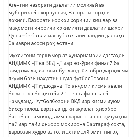
Агентии назорати давлатии молиявӣ ва
мубориза бо коррупсия, Вазорати корҳои
дохилӣ, Вазорати корҳои хориҷии кишвар ва
мақомоти иҷроияи ҳокимияти давлатии шаҳри
Душанбе баъди мағлуб сохтани чандин дастаҳо
ба даври асосӣ роҳ ёфтанд.
Мухлисони сершумор аз ҳунарнамоии дастаҳои
АНДММК ҶТ ва ВКД ҶТ дар вохӯрии финалӣ ба
ваҷд омада, ҳаловат бурданд. Ҳисобро дар қисми
якуми бозӣ нахустин шуда футболбозони
АНДММК ҶТ кушоданд. То анҷоми қисми авали
бозӣ онҳо бо ҳисоби 2:1 пешсафиро касб
намуданд. Футболбозони ВКД дар қисми дуюм
бисёр талош варзиданд, ки аққалан ҳисобро
баробар намоянд, аммо ҳарифонашон ҳуҷумҳои
пай дар пайи онҳоро моҳирона бартараф сохта,
дарвозаи худро аз голи эҳтимолӣ эмин нигоҳ