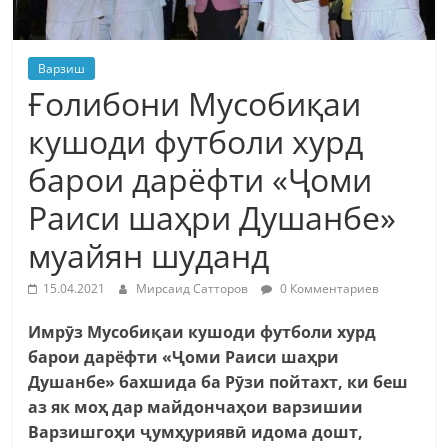
Варзиш
Ғолибони Мусобиқаи
кушоди футболи хурд
барои дарёфти «Ҷоми
Раиси шаҳри Душанбе»
муайян шуданд
15.04.2021
Мирсаид Сатторов
0 Комментариев
Имрӯз Мусобиқаи кушоди футболи хурд
барои дарёфти «Ҷоми Раиси шаҳри
Душанбе» бахшида ба Рӯзи пойтахт, ки беш
аз як моҳ дар майдончаҳои варзишии
Варзишгоҳи ҷумҳуриявӣ идома дошт,