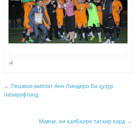
←
Пешвои миллат Анн Линдеро ба ҳузур
пазируфтанд
Мавҷе, ки қалбҳоро тасхир кард
→