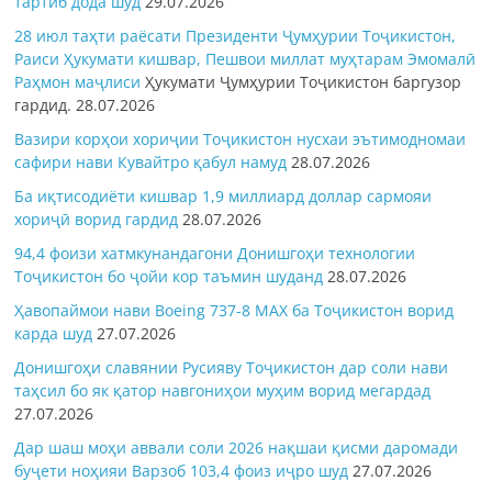
тартиб дода шуд
29.07.2026
28 июл таҳти раёсати Президенти Ҷумҳурии Тоҷикистон,
Раиси Ҳукумати кишвар, Пешвои миллат муҳтарам Эмомалӣ
Раҳмон
маҷлиси
Ҳукумати Ҷумҳурии Тоҷикистон баргузор
гардид.
28.07.2026
Вазири корҳои хориҷии Тоҷикистон нусхаи эътимодномаи
сафири нави Кувайтро қабул намуд
28.07.2026
Ба иқтисодиёти кишвар 1,9 миллиард доллар сармояи
хориҷӣ ворид гардид
28.07.2026
94,4 фоизи хатмкунандагони Донишгоҳи технологии
Тоҷикистон бо ҷойи кор таъмин шуданд
28.07.2026
Ҳавопаймои нави Boeing 737-8 MAX ба Тоҷикистон ворид
карда шуд
27.07.2026
Донишгоҳи славянии Русияву Тоҷикистон дар соли нави
таҳсил бо як қатор навгониҳои муҳим ворид мегардад
27.07.2026
Дар шаш моҳи аввали соли 2026 нақшаи қисми даромади
буҷети ноҳияи Варзоб 103,4 фоиз иҷро шуд
27.07.2026