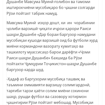
Душанбе Мавсума Муинӣ ғолибон ва тамоми
иштирокчиёни мусобиқаро бо ҷашни солгарди
Рӯзи пойтахт табрик намуд.
Мавсума Муинӣ изҳор дошт, ки ин чорабинии
ҷолиби варзишӣ ҷиҳати иҷрои қарори Раиси
шаҳри Душанбе «Дар бораи баргузор намудани
мусобиқаи кушоди варзишӣ оид ба футболи хурд
миёни кормандони вазорату кумитаҳо ва
ташкилоту муассисаҳо барои дарёфти «Ҷоми
Раиси шаҳри Душанбе» бахшида ба Рӯзи
пойтахти Ҷумҳурии Тоҷикистон-шаҳри Душанбе
баргузор карда шуд.
-Ҳадаф аз баргузории мусобиқа ташвиқ ва
таъмини оммавияти варзишу солимгардонӣ,
тарғиби тарзи ҳаёти солим миёни сокинони
шаҳр, рушди футбол ва сазовору хотирмон
ҷашнгирии Рӯзи пойтахт мебошад. Мусобиқаи