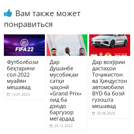
Вам также может
понравиться
Футболбози
Дар
Дар вохӯрии
беҳтарини
Душанбе
дастаҳои
сол-2022
мусобиқаи
Тоҷикистон
муайян
сатҳи
ва Ҳиндустон
мешавад
ҷаҳонӣ
автомобили
«Grand Prix»
BYD ба бозӣ
13.01.2023
оид ба
гузошта
дзюдо
мешавад
баргузор
20.08.2025
мегардад
20.12.2022