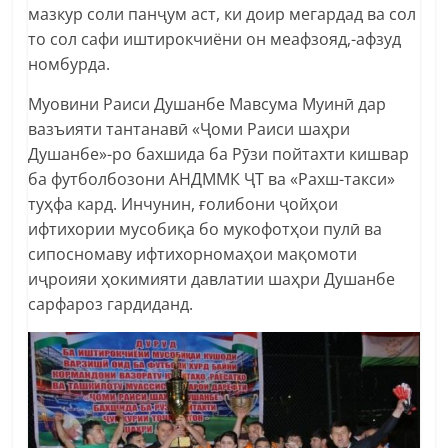
мазкур соли панҷум аст, ки доир мегардад ва сол
то сол сафи иштирокчиёни он меафзояд,-афзуд
номбурда.
Муовини Раиси Душанбе Мавсума Муинӣ дар
вазъияти тантанавӣ «Ҷоми Раиси шаҳри
Душанбе»-ро бахшида ба Рӯзи пойтахти кишвар
ба футболбозони АНДММК ҶТ ва «Рахш-такси»
туҳфа кард. Инчунин, ғолибони ҷойҳои
ифтихории мусобиқа бо мукофотҳои пулӣ ва
сипосномаву ифтихорномаҳои мақомоти
иҷроияи ҳокимияти давлатии шаҳри Душанбе
сарфароз гардиданд.