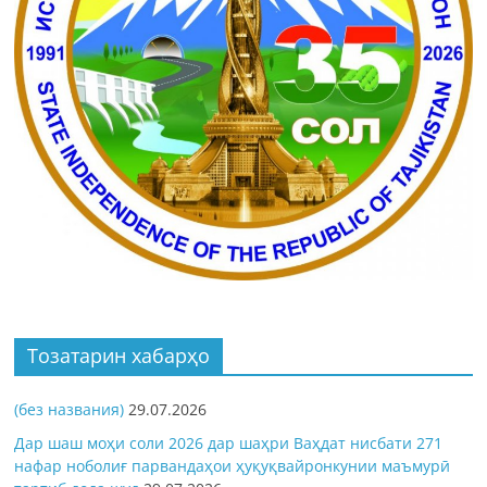
Тозатарин хабарҳо
(без названия)
29.07.2026
Дар шаш моҳи соли 2026 дар шаҳри Ваҳдат нисбати 271
нафар ноболиғ парвандаҳои ҳуқуқвайронкунии маъмурӣ