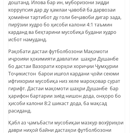
доштанд. Илова бар ин, муборизони зидди
коррупсия дар ду ҳамлаи ҷавобӣ ба дарвозаи
ҳомиёни тартибот ду голи беҷавоби дигар зада,
пирӯзии худро бо ҳисоби калони 4:1 таъмин
карданд ва беҳтарини мусобиқа будани худро
исбот намуданд.
Рақобати дастаи футболбозони Мақомоти
иҷроияи ҳокимияти давлатии шаҳри Душанбе
бо дастаи Вазорати корҳои хориҷии Ҷумҳурии
Тоҷикистон барои ишғол кардани ҷойи сеюми
ифтихории мусобиқа низ хеле мароқовар сурат
гирифт. Дастаи мақомоти шаҳри Душанбе бар
ҳарифон бартарии зиёд нишон дода, онҳоро бо
ҳисоби калони 8:2 шикаст дода, ба мақсад
расиданд.
Қабл аз ҷамъбасти мусобиқаи мазкур вохӯриҳои
даври ниҳоӣ байни дастаҳои футболбозони