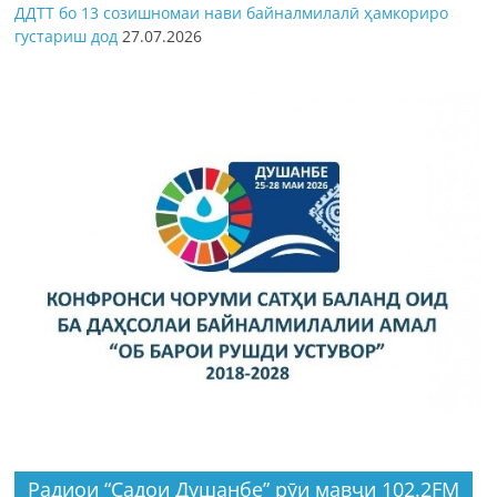
ДДТТ бо 13 созишномаи нави байналмилалӣ ҳамкориро
густариш дод
27.07.2026
Радиои “Садои Душанбе” рӯи мавҷи 102.2FM