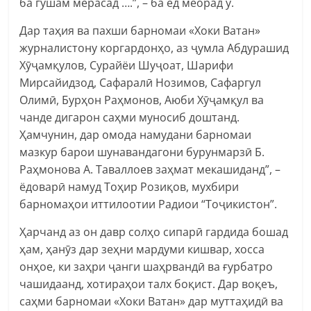
ба гӯшам мерасад ….”, – ба ёд меорад ӯ.
Дар таҳия ва пахши барномаи «Хоки Ватан»
журналистону коргардонҳо, аз ҷумла Абдурашид
Хӯҷамқулов, Сурайёи Шуҷоат, Шарифи
Мирсайидзод, Сафаралӣ Нозимов, Сафаргул
Олимӣ, Бурҳон Раҳмонов, Аюби Хӯҷамқул ва
чанде дигарон саҳми муносиб доштанд.
Ҳамчунин, дар омода намудани барномаи
мазкур барои шунавандагони бурунмарзӣ Б.
Раҳмонова А. Таваллоев заҳмат мекашиданд”, –
ёдоварӣ намуд Тоҳир Розиқов, мухбири
барномаҳои иттилоотии Радиои “Тоҷикистон”.
Ҳарчанд аз он давр солҳо сипарӣ гардида бошад
ҳам, ҳанӯз дар зеҳни мардуми кишвар, хосса
онҳое, ки заҳри ҷанги шаҳрвандӣ ва ғурбатро
чашидаанд, хотираҳои талх боқист. Дар воқеъ,
саҳми барномаи «Хоки Ватан» дар муттаҳидӣ ва