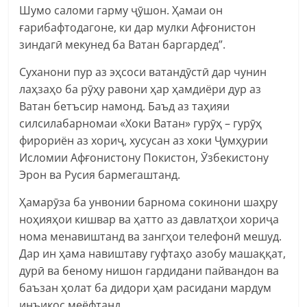
Шумо саломи гарму ҷӯшон. Ҳамаи он
ғарибафтодагоне, ки дар мулки Афғонистон
зиндагӣ мекунед ба Ватан баргардед”.
Суханони пур аз эҳсоси ватандӯстӣ дар чунин
лаҳзаҳо ба рӯҳу равони ҳар ҳамдиёри дур аз
Ватан бетъсир намонд. Баъд аз таҳияи
силсилабарномаи «Хоки Ватан» гурӯҳ – гурӯҳ
фирориён аз хориҷ, хусусан аз хоки Ҷумҳурии
Исломии Афғонистону Покистон, Ӯзбекистону
Эрон ва Русия бармегаштанд.
Ҳамарӯза ба унвонии барнома сокинони шаҳру
ноҳияҳои кишвар ва ҳатто аз давлатҳои хориҷа
нома менавиштанд ва зангҳои телефонӣ мешуд.
Дар ин ҳама навиштаву гуфтаҳо азобу машаққат,
дурӣ ва беному нишон гардидани пайвандон ва
баъзан ҳолат ба дидори ҳам расидани мардум
инъикос меёфтанд.