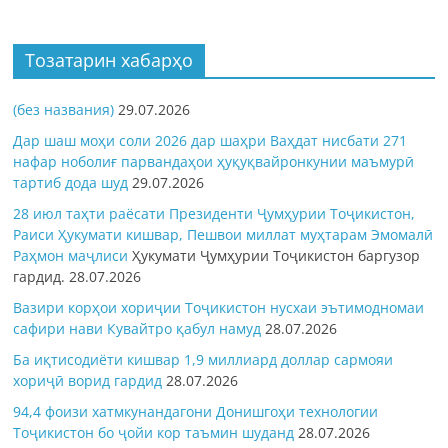
Тозатарин хабарҳо
(без названия)
29.07.2026
Дар шаш моҳи соли 2026 дар шаҳри Ваҳдат нисбати 271
нафар ноболиғ парвандаҳои ҳуқуқвайронкунии маъмурӣ
тартиб дода шуд
29.07.2026
28 июл таҳти раёсати Президенти Ҷумҳурии Тоҷикистон,
Раиси Ҳукумати кишвар, Пешвои миллат муҳтарам Эмомалӣ
Раҳмон
маҷлиси
Ҳукумати Ҷумҳурии Тоҷикистон баргузор
гардид.
28.07.2026
Вазири корҳои хориҷии Тоҷикистон нусхаи эътимодномаи
сафири нави Кувайтро қабул намуд
28.07.2026
Ба иқтисодиёти кишвар 1,9 миллиард доллар сармояи
хориҷӣ ворид гардид
28.07.2026
94,4 фоизи хатмкунандагони Донишгоҳи технологии
Тоҷикистон бо ҷойи кор таъмин шуданд
28.07.2026