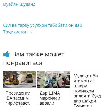
муайян шуданд
Сил ва тарзу усулҳои табобати он дар
Тоҷикистон
→
Вам также может
понравиться
Мулоқот бо
ятимон аз
шаҳру
ноҳияҳои
Президенти
Дар ШМА
вилояти Суғд
IBA тасмим
марҳилаи
дар шаҳри
гирифтааст,
аввали
Гулистон