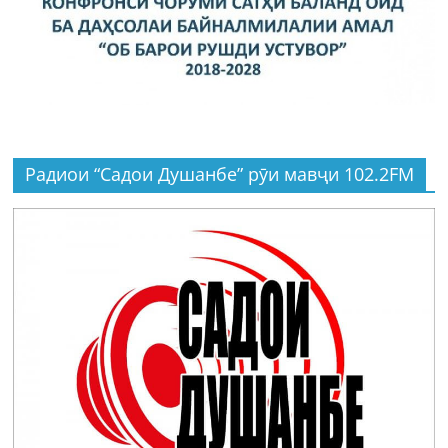
Радиои “Садои Душанбе” рӯи мавҷи 102.2FM