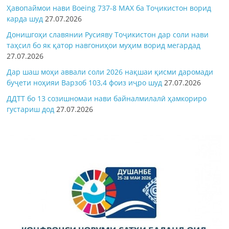
Ҳавопаймои нави Boeing 737-8 MAX ба Тоҷикистон ворид
карда шуд
27.07.2026
Донишгоҳи славянии Русияву Тоҷикистон дар соли нави
таҳсил бо як қатор навгониҳои муҳим ворид мегардад
27.07.2026
Дар шаш моҳи аввали соли 2026 нақшаи қисми даромади
буҷети ноҳияи Варзоб 103,4 фоиз иҷро шуд
27.07.2026
ДДТТ бо 13 созишномаи нави байналмилалӣ ҳамкориро
густариш дод
27.07.2026