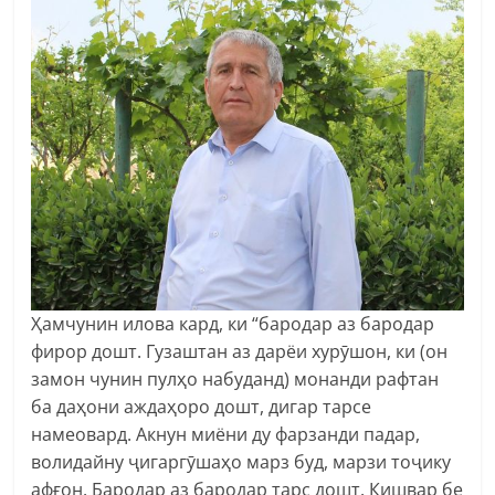
Ҳамчунин илова кард, ки “бародар аз бародар
фирор дошт. Гузаштан аз дарёи хурӯшон, ки (он
замон чунин пулҳо набуданд) монанди рафтан
ба даҳони аждаҳоро дошт, дигар тарсе
намеовард. Акнун миёни ду фарзанди падар,
волидайну ҷигаргӯшаҳо марз буд, марзи тоҷику
афғон. Бародар аз бародар тарс дошт. Кишвар бе