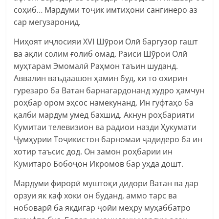
соҳиб… Мардуми тоҷик имтиҳони сангинеро аз
сар мегузаронид.
Ниҳоят иҷлосияи ХVI Шӯрои Олӣ баргузор гашт
ва ақли солим ғолиб омад. Раиси Шӯрои Олӣ
муҳтарам Эмомалӣ Раҳмон таъин шуданд.
Аввалин ваъдаашон ҳамин буд, ки то охирин
гурезаро ба Ватан барнагардонанд худро ҳамчун
роҳбар ором эҳсос намекунанд. Ин гуфтаҳо ба
қалби мардум умед бахшид. Акнун роҳбарияти
Кумитаи телевизион ва радиои назди Ҳукумати
Ҷумҳурии Тоҷикистон барномаи ҷадидеро ба ин
хотир таъсис дод. Он замон роҳбарии ин
Кумитаро Бобоҷон Икромов бар уҳда дошт.
Мардуми фирорӣ муштоқи дидори Ватан ва дар
орзуи як каф хоки он буданд, аммо тарс ва
нобоварӣ ба якдигар ҷойи меҳру муҳаббатро