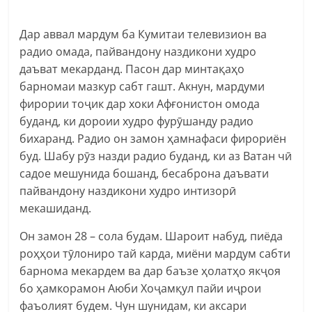
Дар аввал мардум ба Кумитаи телевизион ва
радио омада, пайвандону наздикони худро
даъват мекарданд. Пасон дар минтақаҳо
барномаи мазкур сабт гашт. Акнун, мардуми
фирории тоҷик дар хоки Афғонистон омода
буданд, ки дороии худро фурӯшанду радио
бихаранд. Радио он замон ҳамнафаси фирориён
буд. Шабу рӯз назди радио буданд, ки аз Ватан чӣ
садое мешунида бошанд, бесаброна даъвати
пайвандону наздикони худро интизорӣ
мекашиданд.
Он замон 28 – сола будам. Шароит набуд, пиёда
роҳҳои тӯлониро тай карда, миёни мардум сабти
барнома мекардем ва дар баъзе ҳолатҳо якҷоя
бо ҳамкорамон Аюби Хоҷамқул пайи иҷрои
фаъолият будем. Чун шунидам, ки аксари