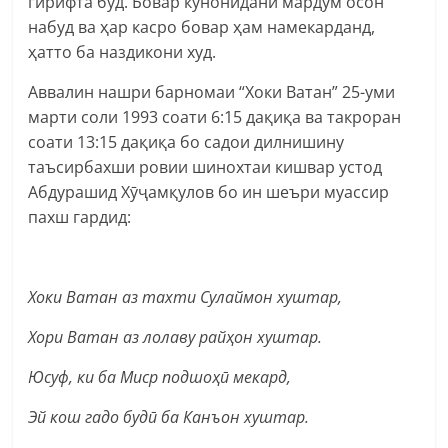
гирифта буд. Бовар кунонидани мардум осон
набуд ва ҳар касро бовар ҳам намекарданд,
ҳатто ба наздикони худ.
Аввалин нашри барномаи “Хоки Ватан” 25-уми
марти соли 1993 соати 6:15 дақиқа ва такроран
соати 13:15 дақиқа бо садои дилнишину
таъсирбахши ровии шинохтаи кишвар устод
Абдурашид Хӯҷамқулов бо ин шеъри муассир
пахш гардид:
Хоки
Ватан аз тахти
Сулаймон
хуштар,
Хори Ватан аз лолаву
райҳон
хуштар.
Юсуф, ки
ба
Миср
подшоҳӣ
мекард,
Эй кош гадо
будӣ ба Канъон
хуштар.