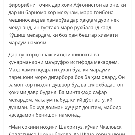
фирориёни тоҷик дар хоки Афғонистон аз оне, ки
дар ин барнома кор мекунам, маро ғоибона
мешиносанд ва ҳамарӯза дар ҳаққам дуои нек
мекунанд, ин гуфтаҳо маро рӯҳбаланд кард.
Кӯшиш мекардам, ки боз ҳам бештар хизмати
мардум намоям…
Дар гуфторҳо шахсиятҳои шинохта ва
ҳунармандони маъруфро истифода мекардем.
Маҳз ҳамин қудрати сухан буд, ки мардуми
парешони моро дигарбора боз ба ҳам овард. Он
замон кор ниҳоят душвор буд ва силоҳбадастон
ҳокими давр буданд. Ба минтақаҳо сафар
мекардем, маълум набуд, ки кӣ дӯст асту, кӣ
душман. Бо худ доиман ҳуҷҷат доштем, мабодо
ҷасадамон бенишон намонад.
«Ман сокини ноҳияи Шаҳритуз, кӯчаи Чкаловск
Давлатнисо Шоҳинбекова. Аз Шумо кормандони