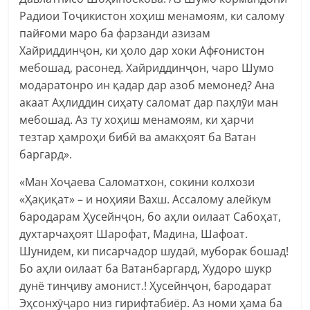
Радиои Тоҷикистон хоҳиш менамоям, ки салому
пайғоми маро ба фарзанди азизам
Хайриддинҷон, ки ҳоло дар хоки Афғонистон
мебошад, расонед. Хайриддинҷон, чаро Шумо
модаратонро ин қадар дар азоб мемонед? Ана
акаат Аҳлиддин сиҳату саломат дар паҳлӯи ман
мебошад. Аз ту хоҳиш менамоям, ки ҳарчи
тезтар ҳамроҳи бибӣ ва амакҳоят ба Ватан
баргард».
«Ман Хоҷаева Саломатхон, сокини колхози
«Ҳақиқат» – и ноҳияи Вахш. Ассалому алейкум
бародарам Ҳусейнҷон, бо аҳли оилаат Сабоҳат,
духтарчаҳоят Шарофат, Мадина, Шафоат.
Шунидем, ки писарчадор шудаӣ, муборак бошад!
Бо аҳли оилаат ба Ватанбаргард, Худоро шукр
дунё тинҷиву амонист.! Ҳусейнҷон, бародарат
Эҳсонхӯҷаро низ гирифтабиёр. Аз номи ҳама ба