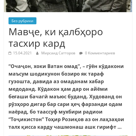
Без рубрики
Мавҷе, ки қалбҳоро
тасхир кард
15.04.2021
Мирсаид Сатторов
0 Комментариев
“Очаҷон, хоки Ватан омад”, – гӯён кӯдакони
маъсум шодикунон бозиро як тараф
гузошта, давида аз омаданам хабар
медоданд. Кӯдакон ҳам дар он айёми
беғаши бачагӣ маъюс буданд. Худованд он
рӯзҳоро дигар бар сари ҳеҷ фарзанди одам
наёрад, бо таассуф мухбири радиои
“Тоҷикистон” Тоҳир Розиқов аз он лаҳзаҳои
талх қисса карду чашмонаш ашк гирифт …