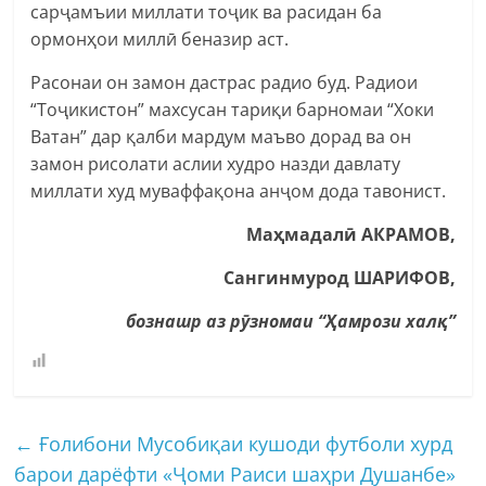
сарҷамъии миллати тоҷик ва расидан ба
ормонҳои миллӣ беназир аст.
Расонаи он замон дастрас радио буд. Радиои
“Тоҷикистон” махсусан тариқи барномаи “Хоки
Ватан” дар қалби мардум маъво дорад ва он
замон рисолати аслии худро назди давлату
миллати худ муваффақона анҷом дода тавонист.
Маҳмадалӣ АКРАМОВ,
Сангинмурод ШАРИФОВ,
бознашр аз рӯзномаи
“Ҳамрози
халқ”
←
Ғолибони Мусобиқаи кушоди футболи хурд
барои дарёфти «Ҷоми Раиси шаҳри Душанбе»