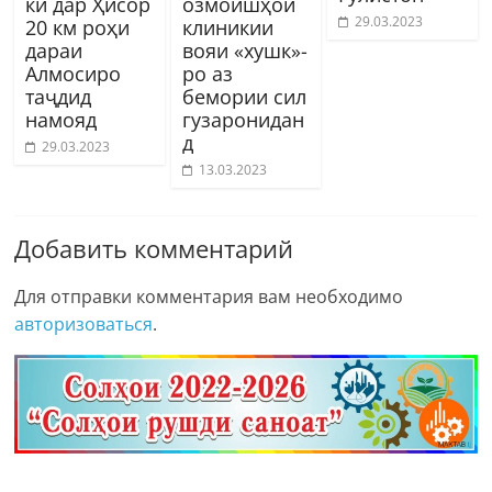
ки дар Ҳисор
озмоишҳои
29.03.2023
20 км роҳи
клиникии
дараи
вояи «хушк»-
Алмосиро
ро аз
таҷдид
бемории сил
намояд
гузаронидан
д
29.03.2023
13.03.2023
Добавить комментарий
Для отправки комментария вам необходимо
авторизоваться
.