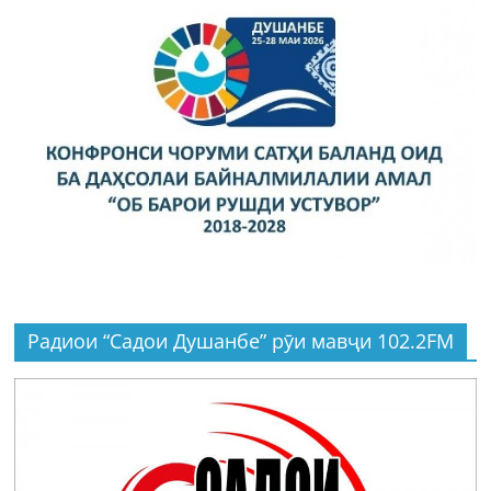
Радиои “Садои Душанбе” рӯи мавҷи 102.2FM