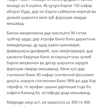
мазкур аз 4 ошёна, 46 ҳуҷра барои 150 нафар
иборат буда, дар он барои сайёҳони хориҷӣ ва
дохилӣ шароити хеле хуб фароҳам оварда
мешавад.
Бинои меҳмонхона дар масоҳати 90 сотих
ҷойгир шуда, дар атрофи бино боғи дарахтони
мевадиҳанда, ду адад ҳавзи шиноварӣ,
фаввораҳои дилфиреб, ҷои лимӯпарварӣ, дар
қисмати берунаи бино истироҳатгоҳи ҷолиб
барои меҳмонон ва дигар шароити зарурӣ
фароҳам оварда мешаванд. Айни ҳол дар
сохтмони бино 40 нафар сохтмончӣ фаъолият
дошта, корҳои сохтмонии бино 98%-ро дар бар
гирифта, то арафаи ҷашни дарпешистода бо
сифати баланд ба истифода дода мешаванд.
Мавриди зикр аст, ки ҳамасола аз 300 то 400