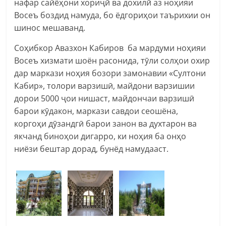
нафар сайёҳони хориҷӣ ва дохилӣ аз ноҳияи
Восеъ боздид намуда, бо ёдгориҳои таърихии он
шинос мешаванд.
Соҳибкор Авазхон Кабиров ба мардуми ноҳияи
Восеъ хизмати шоён расонида, тӯли солҳои охир
дар маркази ноҳия бозори замонавии «Султони
Кабир», толори варзишӣ, майдони варзишии
дорои 5000 ҷои нишаст, майдончаи варзишӣ
барои кӯдакон, маркази савдои сеошёна,
коргоҳи дӯзандгӣ барои занон ва духтарон ва
якчанд биноҳои дигарро, ки ноҳия ба онҳо
ниёзи бештар дорад, бунёд намудааст.