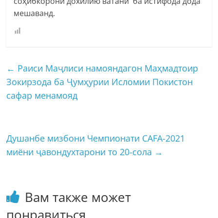
соҳибкорони дохилию ватанӣ ба истифода дода
мешаванд.
←
Раиси Маҷлиси намояндагон Маҳмадтоир
Зокирзода ба Ҷумҳурии Исломии Покистон
сафар менамояд
Душанбе мизбони Чемпионати CAFA-2021
миёни ҷавондухтарони то 20-сола
→
Вам также может
понравиться