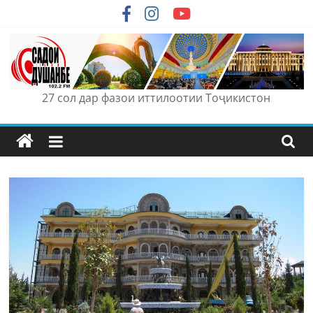
Skip
to
content
27 сол дар фазои иттилоотии Тоҷикистон