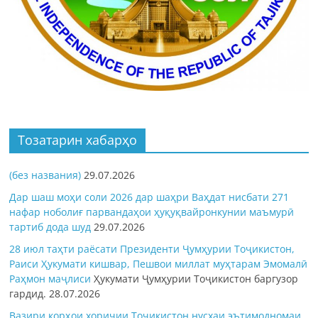
Тозатарин хабарҳо
(без названия)
29.07.2026
Дар шаш моҳи соли 2026 дар шаҳри Ваҳдат нисбати 271
нафар ноболиғ парвандаҳои ҳуқуқвайронкунии маъмурӣ
тартиб дода шуд
29.07.2026
28 июл таҳти раёсати Президенти Ҷумҳурии Тоҷикистон,
Раиси Ҳукумати кишвар, Пешвои миллат муҳтарам Эмомалӣ
Раҳмон
маҷлиси
Ҳукумати Ҷумҳурии Тоҷикистон баргузор
гардид.
28.07.2026
Вазири корҳои хориҷии Тоҷикистон нусхаи эътимодномаи