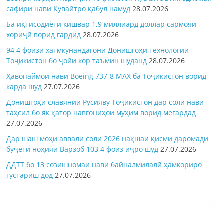
сафири нави Кувайтро қабул намуд
28.07.2026
Ба иқтисодиёти кишвар 1,9 миллиард доллар сармояи
хориҷӣ ворид гардид
28.07.2026
94,4 фоизи хатмкунандагони Донишгоҳи технологии
Тоҷикистон бо ҷойи кор таъмин шуданд
28.07.2026
Ҳавопаймои нави Boeing 737-8 MAX ба Тоҷикистон ворид
карда шуд
27.07.2026
Донишгоҳи славянии Русияву Тоҷикистон дар соли нави
таҳсил бо як қатор навгониҳои муҳим ворид мегардад
27.07.2026
Дар шаш моҳи аввали соли 2026 нақшаи қисми даромади
буҷети ноҳияи Варзоб 103,4 фоиз иҷро шуд
27.07.2026
ДДТТ бо 13 созишномаи нави байналмилалӣ ҳамкориро
густариш дод
27.07.2026