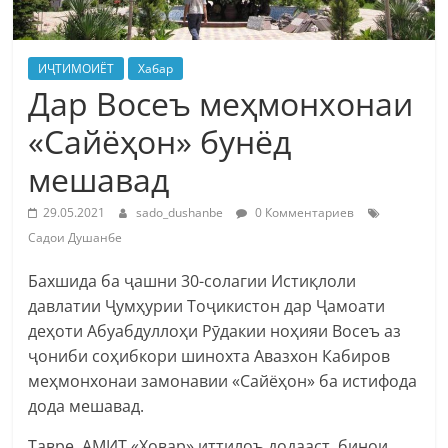
ИҶТИМОИЁТ
Хабар
Дар Восеъ меҳмонхонаи
«Сайёҳон» бунёд
мешавад
29.05.2021
sado_dushanbe
0 Комментариев
Садои Душанбе
Бахшида ба ҷашни 30-солагии Истиқлоли
давлатии Ҷумҳурии Тоҷикистон дар Ҷамоати
деҳоти Абуабдуллоҳи Рӯдакии ноҳияи Восеъ аз
ҷониби соҳибкори шинохта Авазхон Кабиров
меҳмонхонаи замонавии «Сайёҳон» ба истифода
дода мешавад.
Тавре АМИТ «Ховар» иттилоъ додааст, бинои