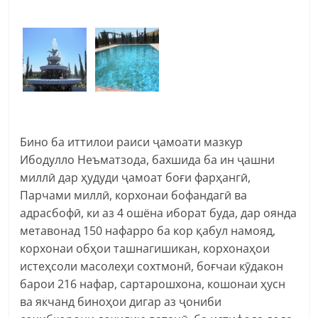
Бино ба иттилои раиси ҷамоати мазкур
Ибодулло Неъматзода, бахшида ба ин ҷашни
миллӣ дар ҳудуди ҷамоат боғи фарҳангӣ,
Парчами миллӣ, корхонаи бофандагӣ ва
адрасбофӣ, ки аз 4 ошёна иборат буда, дар оянда
метавонад 150 нафарро ба кор қабул намояд,
корхонаи обҳои ташнагишикан, корхонаҳои
истеҳсоли масолеҳи сохтмонӣ, боғчаи кӯдакон
барои 216 нафар, сартарошхона, кошонаи ҳусн
ва якчанд биноҳои дигар аз ҷониби