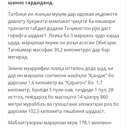
шинос гардиданд.
Татбиқи ин лоиҳаи муҳим дар идомаи иқдомоти
давлату Ҳукумати мамлакат ҷиҳати ба кишвари
транзитӣ табдил додани Тоҷикистон рӯи даст
гирифта шудааст. Лоиҳа ба 3 марҳила ҷудо карда
шуда, марҳилаи якуми он роҳи асосии Обигарм-
Тагикамар масофаи 30,2 километрро дар бар
мегирад.
Зимни муаррифии лоиҳа иттилоъ дода шуд, ки
дар ин марҳила сохтмони нақбҳои “Қандак” бо
дарозии 1,6 километр ва “Қарағоч” бо 1,7
километр, бунёди 5 пули нав, таҷдиди 1 пул, 28
истгоҳ, пиёдароҳ бо масоҳати 14 ҳазору 860
метри мураббаъ ва гузоштани аломатҳои роҳ бо
дарозии 102,5 километр пешбинӣ шудааст.
Маблағгузории марҳилаи якум 178,1 миллион