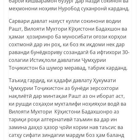
барои кишварамон бузург дар назди сокинон ва
меҳмонони ноҳияи Нуробод суханронӣ карданд.
Сарвари давлат нахуст кулли сокинони водии
Рашт, Вилояти Мухтори Кӯҳистони Бадахшон ва
ҳамаи ҳозиринро ба муносибати оғози корҳои
сохтмонӣ дар ин роҳ, ки боз як иқдоми нек дар
раванди бунёдкориву созандагӣ ба ифтихори 30-
солагии Истиқлоли давлатии Ҷумҳурии
Тоҷикистон ба шумор меравад, табрик карданд.
Таъкид гардид, ки ҳадафи давлату Ҳукумати
Ҷумҳурии Тоҷикистон аз бунёди зерсохтори
нақлиётӣ дар минтақаи Рашт аз он иборат аст,
ки рушди соҳаҳои мухталифи ноҳияҳои водӣ ва
Вилояти Мухтори Кӯҳистони Бадахшонро аз
тариқи роҳи алтернативӣ таъмин ва дар ин
замина даҳҳо ҳазор ҷойи кории нав таъсис ва
сатҳу сифати зиндагии мардум боз ҳам баланд