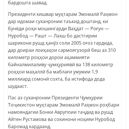
бардошта шавад.
Президенти кишвар муҳтарам Эмомалӣ Раҳмон
дар идомаи суханронии таъкид доштанд, ки
бунёди роҳи мошингарди Ваҳдат — Роғун —
Нуробод — Рашт — Лахш бо дастгирии
шарикони рушд ҳанӯз соли 2005 оғоз гардида,
дар доираи лоиҳаҳои сармоягузорӣ беш аз 310
километр роҳҳои дорои аҳаммияти
байналмилаливу ҷумҳуриявӣ ва 138 километр
роҳҳои маҳаллӣ ба маблағи умумии 1,9
миллиард сомонӣ сохта, ба истифода дода
шудааст.
Пас аз суханронии Президенти Ҷумҳурии
Тоҷикистон муҳтарам Эмомалӣ Раҳмон роҳбари
намояндагии Бонки Аврупоии таҷдид ва рушд
Айтен Рустамова ва сокинони ноҳияи Нуробод
баромад кардаанд.