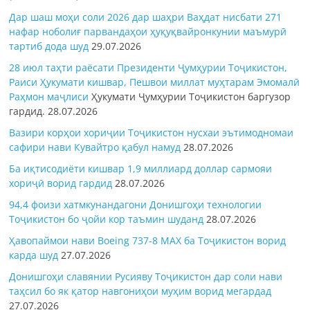
Дар шаш моҳи соли 2026 дар шаҳри Ваҳдат нисбати 271
нафар ноболиғ парвандаҳои ҳуқуқвайронкунии маъмурӣ
тартиб дода шуд
29.07.2026
28 июл таҳти раёсати Президенти Ҷумҳурии Тоҷикистон,
Раиси Ҳукумати кишвар, Пешвои миллат муҳтарам Эмомалӣ
Раҳмон
маҷлиси
Ҳукумати Ҷумҳурии Тоҷикистон баргузор
гардид.
28.07.2026
Вазири корҳои хориҷии Тоҷикистон нусхаи эътимодномаи
сафири нави Кувайтро қабул намуд
28.07.2026
Ба иқтисодиёти кишвар 1,9 миллиард доллар сармояи
хориҷӣ ворид гардид
28.07.2026
94,4 фоизи хатмкунандагони Донишгоҳи технологии
Тоҷикистон бо ҷойи кор таъмин шуданд
28.07.2026
Ҳавопаймои нави Boeing 737-8 MAX ба Тоҷикистон ворид
карда шуд
27.07.2026
Донишгоҳи славянии Русияву Тоҷикистон дар соли нави
таҳсил бо як қатор навгониҳои муҳим ворид мегардад
27.07.2026