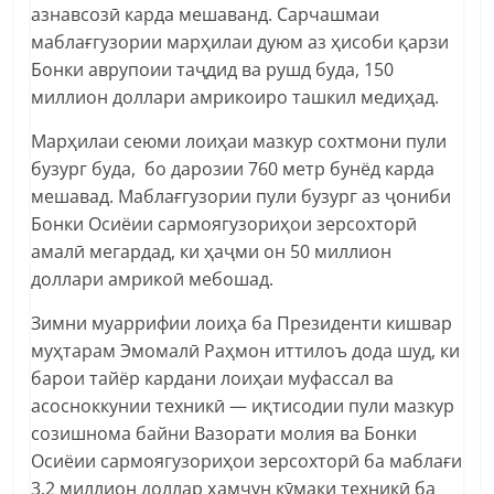
азнавсозӣ карда мешаванд. Сарчашмаи
маблағгузории марҳилаи дуюм аз ҳисоби қарзи
Бонки аврупоии таҷдид ва рушд буда, 150
миллион доллари амрикоиро ташкил медиҳад.
Марҳилаи сеюми лоиҳаи мазкур сохтмони пули
бузург буда, бо дарозии 760 метр бунёд карда
мешавад. Маблағгузории пули бузург аз ҷониби
Бонки Осиёии сармоягузориҳои зерсохторӣ
амалӣ мегардад, ки ҳаҷми он 50 миллион
доллари амрикоӣ мебошад.
Зимни муаррифии лоиҳа ба Президенти кишвар
муҳтарам Эмомалӣ Раҳмон иттилоъ дода шуд, ки
барои тайёр кардани лоиҳаи муфассал ва
асосноккунии техникӣ — иқтисодии пули мазкур
созишнома байни Вазорати молия ва Бонки
Осиёии сармоягузориҳои зерсохторӣ ба маблағи
3,2 миллион доллар ҳамчун кӯмаки техникӣ ба