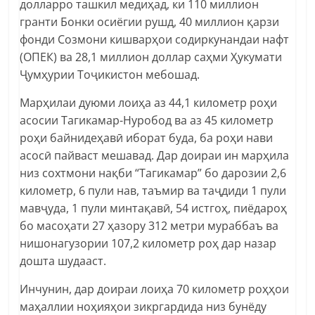
долларро ташкил медиҳад, ки 110 миллион
гранти Бонки осиёгии рушд, 40 миллион қарзи
фонди Созмони кишварҳои содиркунандаи нафт
(ОПЕК) ва 28,1 миллион доллар саҳми Ҳукумати
Ҷумҳурии Тоҷикистон мебошад.
Марҳилаи дуюми лоиҳа аз 44,1 километр роҳи
асосии Тагикамар-Нуробод ва аз 45 километр
роҳи байнидеҳавӣ иборат буда, ба роҳи нави
асосӣ пайваст мешавад. Дар доираи ин марҳила
низ сохтмони нақби “Тагикамар” бо дарозии 2,6
километр, 6 пули нав, таъмир ва таҷдиди 1 пули
мавҷуда, 1 пули минтақавӣ, 54 истгоҳ, пиёдароҳ
бо масоҳати 27 ҳазору 312 метри мураббаъ ва
нишонагузории 107,2 километр роҳ дар назар
дошта шудааст.
Инчунин, дар доираи лоиҳа 70 километр роҳҳои
маҳаллии ноҳияҳои зикргардида низ бунёду