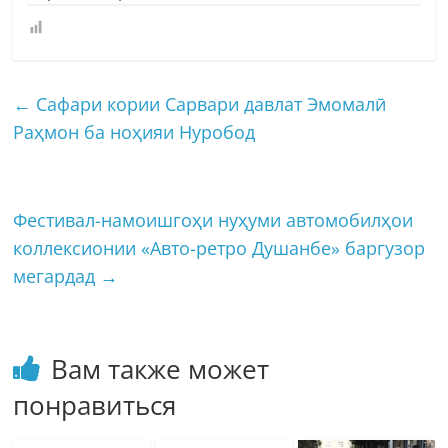
←
Сафари кории Сарвари давлат Эмомалӣ
Раҳмон ба ноҳияи Нуробод
Фестивал-намоишгоҳи нуҳуми автомобилҳои
коллексионии «Авто-ретро Душанбе» баргузор
мегардад
→
Вам также может
понравиться