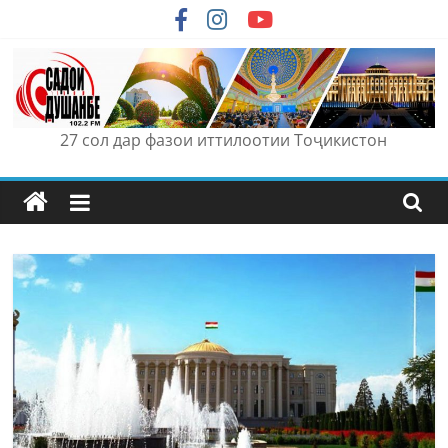
Skip
to
content
27 сол дар фазои иттилоотии Тоҷикистон