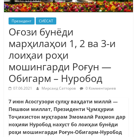
Президент
СИЁСАТ
Оғози бунёди
марҳилаҳои 1, 2 ва 3-и
лоиҳаи роҳи
мошингарди Роғун —
Обигарм – Нуробод
07.06.2021
Мирсаид Сатторов
0 Комментариев
7 июн Асосгузори сулҳу ваҳдати миллӣ —
Пешвои миллат, Президенти Ҷумҳурии
Тоҷикистон муҳтарам Эмомалӣ Раҳмон дар
ноҳияи Нуробод нахуст бо лоиҳаи бунёди
роҳи мошингарди Роғун-Обигарм-Нуробод