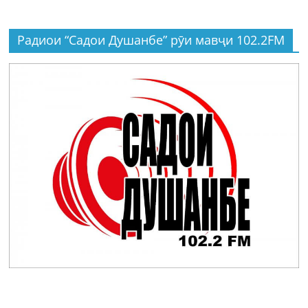
Радиои “Садои Душанбе” рӯи мавҷи 102.2FM