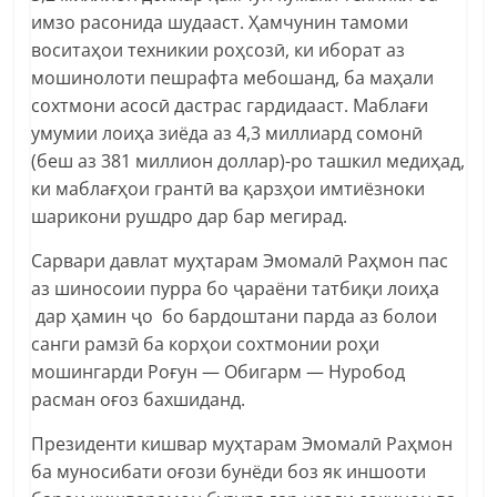
имзо расонида шудааст. Ҳамчунин тамоми
воситаҳои техникии роҳсозӣ, ки иборат аз
мошинолоти пешрафта мебошанд, ба маҳали
сохтмони асосӣ дастрас гардидааст. Маблағи
умумии лоиҳа зиёда аз 4,3 миллиард сомонӣ
(беш аз 381 миллион доллар)-ро ташкил медиҳад,
ки маблағҳои грантӣ ва қарзҳои имтиёзноки
шарикони рушдро дар бар мегирад.
Сарвари давлат муҳтарам Эмомалӣ Раҳмон пас
аз шиносоии пурра бо ҷараёни татбиқи лоиҳа
дар ҳамин ҷо бо бардоштани парда аз болои
санги рамзӣ ба корҳои сохтмонии роҳи
мошингарди Роғун — Обигарм — Нуробод
расман оғоз бахшиданд.
Президенти кишвар муҳтарам Эмомалӣ Раҳмон
ба муносибати оғози бунёди боз як иншооти