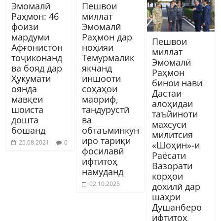
Эмомалӣ
Пешвои
Раҳмон: 46
миллат
фоизи
Эмомалӣ
мардуми
Раҳмон дар
Пешвои
Афғонистон
ноҳияи
миллат
тоҷиконанд
Темурмалик
Эмомалӣ
ва бояд дар
якчанд
Раҳмон
Ҳукумати
иншооти
бинои нави
оянда
соҳаҳои
Дастаи
мавқеи
маориф,
алоҳидаи
шоиста
тандурустӣ
таъйиноти
дошта
ва
махсуси
бошанд
обтаъминкун
милитсия
иро тариқи
25.08.2021
0
«Шоҳин»-и
фосилавӣ
Раёсати
ифтитоҳ
Вазорати
намуданд
корҳои
02.10.2025
дохилӣ дар
шаҳри
Душанберо
ифтитоҳ