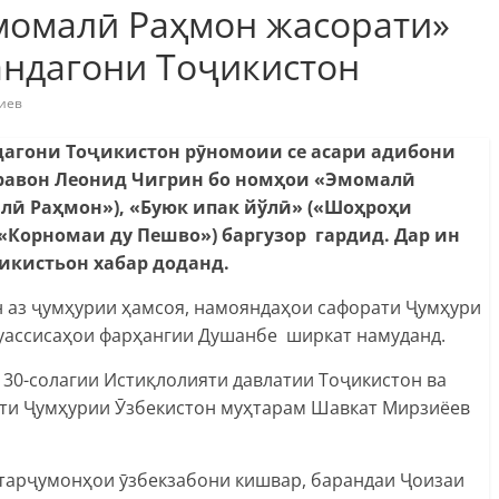
момалӣ Раҳмон жасорати»
андагони Тоҷикистон
иев
дагони Тоҷикистон рӯномоии се асари адибони
равон Леонид Чигрин бо номҳои «Эмомалӣ
лӣ Раҳмон»), «Буюк ипак йўлӣ» («Шоҳроҳи
«Корномаи ду Пешво») баргузор гардид. Дар ин
икистьон хабар доданд.
 аз ҷумҳурии ҳамсоя, намояндаҳои сафорати Ҷумҳури
муассисаҳои фарҳангии Душанбе ширкат намуданд.
а 30-солагии Истиқлолияти давлатии Тоҷикистон ва
ти Ҷумҳурии Ӯзбекистон муҳтарам Шавкат Мирзиёев
 тарҷумонҳои ӯзбекзабони кишвар, барандаи Ҷоизаи