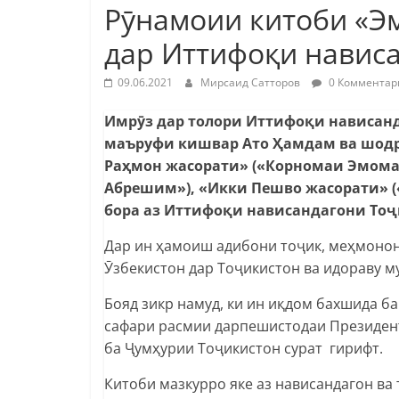
Рӯнамоии китоби «Э
дар Иттифоқи навис
09.06.2021
Мирсаид Сатторов
0 Комментар
Имрӯз дар толори Иттифоқи нависан
маъруфи кишвар Ато Ҳамдам ва шод
Раҳмон жасорати» («Корномаи Эмома
Абрешим»), «Икки Пешво жасорати» (
бора аз Иттифоқи нависандагони Тоҷ
Дар ин ҳамоиш адибони тоҷик, меҳмонон
Ӯзбекистон дар Тоҷикистон ва идораву 
Бояд зикр намуд, ки ин иқдом бахшида б
сафари расмии дарпешистодаи Президен
ба Ҷумҳурии Тоҷикистон сурат гирифт.
Китоби мазкурро яке аз нависандагон ва