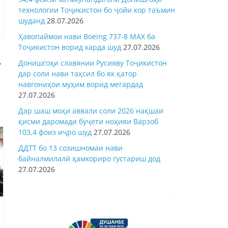
технологии Тоҷикистон бо ҷойи кор таъмин
шуданд
28.07.2026
Ҳавопаймои нави Boeing 737-8 MAX ба
Тоҷикистон ворид карда шуд
27.07.2026
→
Донишгоҳи славянии Русияву Тоҷикистон
дар соли нави таҳсил бо як қатор
навгониҳои муҳим ворид мегардад
27.07.2026
Дар шаш моҳи аввали соли 2026 нақшаи
қисми даромади буҷети ноҳияи Варзоб
103,4 фоиз иҷро шуд
27.07.2026
ДДТТ бо 13 созишномаи нави
байналмилалӣ ҳамкориро густариш дод
27.07.2026