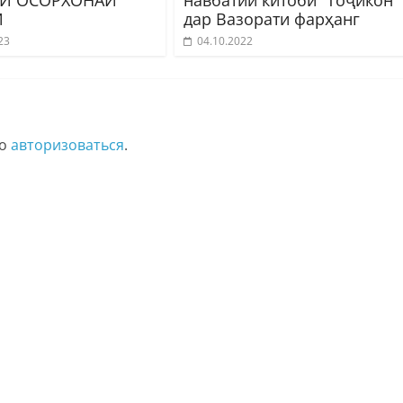
Ӣ
дар Вазорати фарҳанг
23
04.10.2022
мо
авторизоваться
.