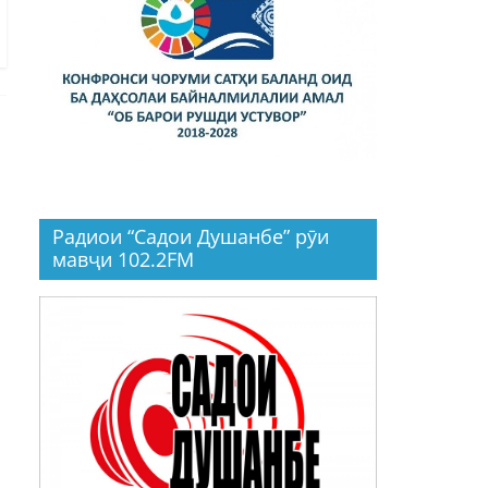
Радиои “Садои Душанбе” рӯи
мавҷи 102.2FM