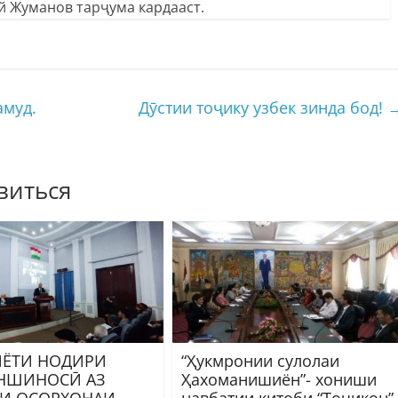
 Жуманов тарҷума кардааст.
амуд.
Дӯстии тоҷику узбек зинда бод!
виться
ЁТИ НОДИРИ
“Ҳукмронии сулолаи
НШИНОСӢ АЗ
Ҳахоманишиён”- хониши
И ОСОРХОНАИ
навбатии китоби “Тоҷикон”