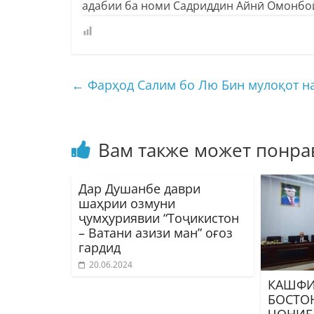
адабии ба номи Садриддин Айнӣ Омонбой
←
Фарҳод Салим бо Лю Бин мулоқот н
Вам также может понра
Дар Душанбе даври
шаҳрии озмуни
ҷумҳуриявии “Тоҷикистон
– Ватани азизи ман” оғоз
гардид
20.06.2024
КАШФИ
БОСТО
ҶОНИБ