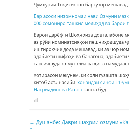
Ҷумҳурии Тоҷикистон баргузор мешавад.
Бар асоси низомномаи нави Озмуни мазкур
000 сомониро ташкил медиҳад ва барои 
Барои дарёфти Шоҳҷоиза довталабоне ме
аз рӯйи номинатсияҳои пешниҳодшуда ҷо
иштирокчие дода мешавад, ки аз чор ном
адабиёти шифоҳӣ ва бачагона, адабиёти 
тавсияшударо мутолиа ва ҳифз намудааст
Хотирасон мекунем, ки соли гузашта шо
китоб аст» насиби
хонандаи синфи 11-ум
Насриддинова Раъно
гашта буд.
←
Душанбе: Даври шаҳрии озмуни «Кан