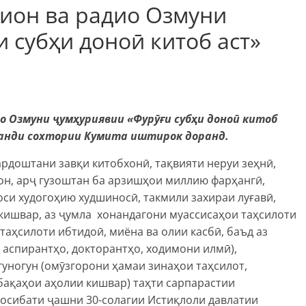
зион ва радио Озмуни
 субҳи доноӣ китоб аст»
о Озмуни ҷумҳуриявии «Фурӯғи субҳи доноӣ китоб
рманди сохтории Кумита иштирок доранд.
ардоштани завқи китобхонӣ, тақвияти неруи зеҳнӣ,
он, арҷ гузоштан ба арзишҳои миллию фарҳангӣ,
си худогоҳию худшиносӣ, такмили захираи луғавӣ,
кишвар, аз ҷумла хонандагони муассисаҳои таҳсилоти
аҳсилоти ибтидоӣ, миёна ва олии касбӣ, баъд аз
 аспирантҳо, докторантҳо, ходимони илмӣ),
гуногун (омӯзгорони ҳамаи зинаҳои таҳсилот,
бақаҳои аҳолии кишвар) таҳти сарпарастии
осибати ҷашни 30-солагии Истиқлоли давлатии