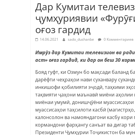
Дар Кумитаи телеви
ҷумҳуриявии «Фурӯғи
оғоз гардид
14.06.2021
sado_dushanbe
0 Комментариев
Имрӯз дар Кумитаи телевизион ва ради
аст» оғоз гардид, ки дар он беш 30 ко
Бояд гуфт, ки Озмун бо мақсади баланд б
дарёфти чеҳраҳои нави суханвару суханд
инкишофи қобилияти эҷодӣ, таҳкими эҳсо
тақвияти ҷаҳони маънавӣ миёни аҳолии 
миёнаи умумӣ, донишҷӯёни муассисаҳои т
муассисаҳои таҳсилоти касбӣ (магистрҳо,
калонсолон ва намояндагони касбу кори 
кормандони фарҳангу санъат ва дигар та
Президенти Ҷумҳурии Тоҷикистон ба мун