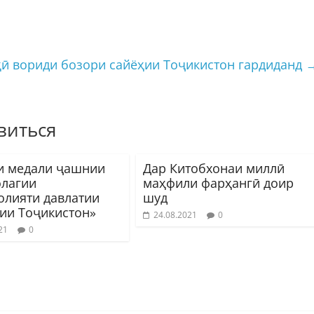
ӣ вориди бозори сайёҳии Тоҷикистон гардиданд
виться
и медали ҷашнии
Дар Китобхонаи миллӣ
олагии
маҳфили фарҳангӣ доир
олияти давлатии
шуд
ии Тоҷикистон»
24.08.2021
0
21
0