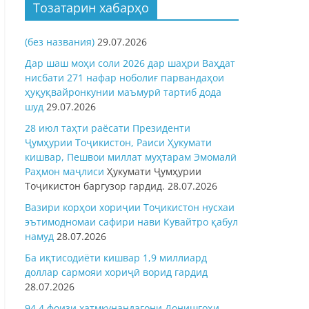
Тозатарин хабарҳо
(без названия)
29.07.2026
Дар шаш моҳи соли 2026 дар шаҳри Ваҳдат
нисбати 271 нафар ноболиғ парвандаҳои
ҳуқуқвайронкунии маъмурӣ тартиб дода
шуд
29.07.2026
28 июл таҳти раёсати Президенти
Ҷумҳурии Тоҷикистон, Раиси Ҳукумати
кишвар, Пешвои миллат муҳтарам Эмомалӣ
Раҳмон
маҷлиси
Ҳукумати Ҷумҳурии
Тоҷикистон баргузор гардид.
28.07.2026
Вазири корҳои хориҷии Тоҷикистон нусхаи
эътимодномаи сафири нави Кувайтро қабул
намуд
28.07.2026
Ба иқтисодиёти кишвар 1,9 миллиард
доллар сармояи хориҷӣ ворид гардид
28.07.2026
94,4 фоизи хатмкунандагони Донишгоҳи