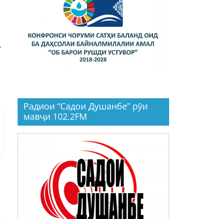
→
Радиои “Садои Душанбе” рӯи
мавҷи 102.2FM