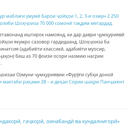
 маблағи умумӣ барои ҷойҳои 1, 2, 3-и озмун 2 250
ғолиби Шоҳҷоиза 70 000 сомонӣ тақдим мегардад.
тавонанд иштирок намоянд, ки дар даври ҷумҳуриявӣ
йҳои якумро сазовор гардидаанд. Шоҳҷоиза ба
инатсия (адабиёти классикӣ, адабиёти муосир,
ҷаҳон) беш аз 70 фоизи осори назмию насрии
.
ҳҷоизаи Озмуни ҷумҳуриявии «Фурӯғи субҳи доноӣ
и мактаби рақами 28 – и деҳаи Сории шаҳри Панҷакент
дакорӣ, гаҷкорӣ, оинабандӣ ва кундалнигорӣ»