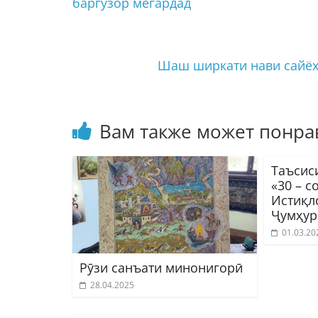
баргузор мегардад
Шаш ширкати нави сайёҳ
Вам также может понра
Таъсис
«30 – с
Истиқл
Ҷумҳур
01.03.20
Рӯзи санъати минонигорӣ
28.04.2025