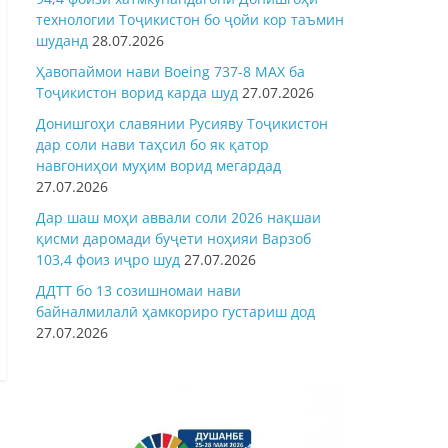
технологии Тоҷикистон бо ҷойи кор таъмин
шуданд
28.07.2026
Ҳавопаймои нави Boeing 737-8 MAX ба
Тоҷикистон ворид карда шуд
27.07.2026
Донишгоҳи славянии Русияву Тоҷикистон
дар соли нави таҳсил бо як қатор
навгониҳои муҳим ворид мегардад
27.07.2026
Дар шаш моҳи аввали соли 2026 нақшаи
қисми даромади буҷети ноҳияи Варзоб
103,4 фоиз иҷро шуд
27.07.2026
ДДТТ бо 13 созишномаи нави
байналмилалӣ ҳамкориро густариш дод
27.07.2026