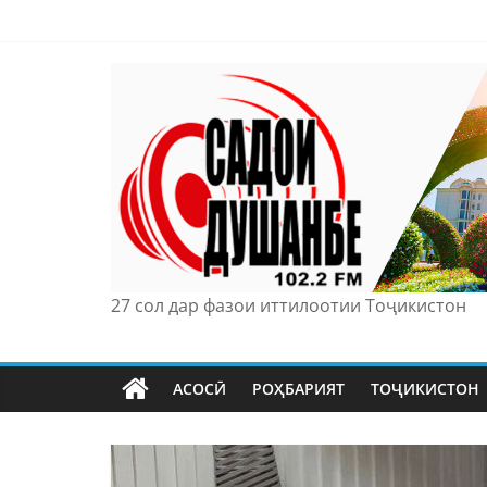
Skip
to
content
27 сол дар фазои иттилоотии Тоҷикистон
АСОСӢ
РОҲБАРИЯТ
ТОҶИКИСТОН