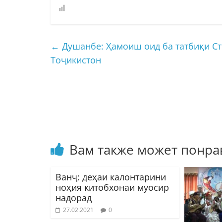
←
Душанбе: Ҳамоиш оид ба татбиқи С
Тоҷикистон
Вам также может понра
Ванҷ: деҳаи калонтарини
ноҳия китобхонаи муосир
надорад
27.02.2021
0