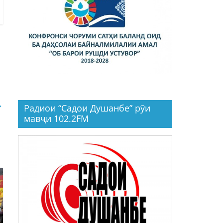
р
→
Радиои “Садои Душанбе” рӯи
мавҷи 102.2FM