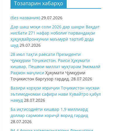
Тозатарин хабарҳо
(без названия)
29.07.2026
Дар шаш моҳи соли 2026 дар шаҳри Ваҳдат
нисбати 271 нафар ноболиғ парвандаҳои
ҳуқуқвайронкунии маъмурӣ тартиб дода
шуд
29.07.2026
28 июл таҳти раёсати Президенти
Ҷумҳурии Тоҷикистон, Раиси Ҳукумати
кишвар, Пешвои миллат муҳтарам Эмомалӣ
Раҳмон
маҷлиси
Ҳукумати Ҷумҳурии
Тоҷикистон баргузор гардид.
28.07.2026
Вазири корҳои хориҷии Тоҷикистон нусхаи
эътимодномаи сафири нави Кувайтро қабул
намуд
28.07.2026
Ба иқтисодиёти кишвар 1,9 миллиард
доллар сармояи хориҷӣ ворид гардид
28.07.2026
94,4 фоизи хатмкунандагони Донишгоҳи