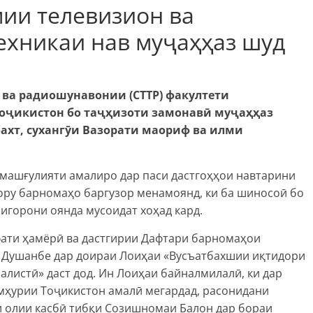
ии телевизион ва
ехникаи нав муҷаҳҳаз шуд
ва радиошунавонии (СТТР) факултети
ҷикистон бо таҷҳизоти замонавӣ муҷаҳҳаз
ахт, сухангӯи Вазорати маориф ва илми
машғулияти амалиро дар паси дастгоҳҳои навтарини
ору барномаҳо баргузор менамоянд, ки ба шиносоӣ бо
нигорони оянда мусоидат хоҳад кард.
ати ҳамёрӣ ва дастгирии Дафтари барномаҳои
 Душанбе дар доираи Лоиҳаи «Вусъатбахшии иқтидори
алистӣ» даст дод. Ин Лоиҳаи байналмилалӣ, ки дар
мҳурии Тоҷикистон амалӣ мегардад, расонидани
и олии касбӣ тибқи Созишномаи Балон дар бораи