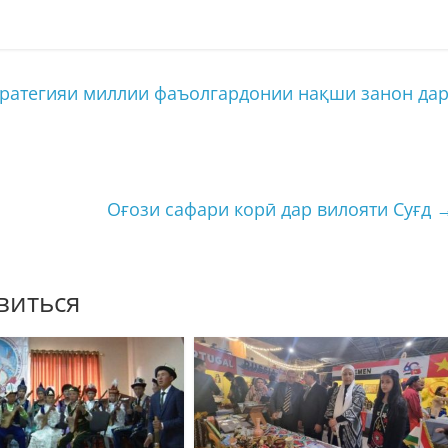
тратегияи миллии фаъолгардонии нақши занон да
Оғози сафари корӣ дар вилояти Суғд
виться