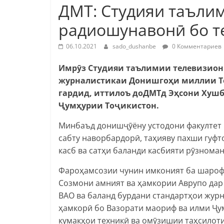
ДМТ: Студияи таълим
радиошунавонӣ бо т
06.10.2021
sado_dushanbe
0 Комментариев
Имрӯз Студияи таълимии телевизион 
журналистикаи Донишгоҳи миллии То
гардид, иттилоъ доДМТд Эҳсони Хушб
Ҷумҳурии Тоҷикистон.
Минбаъд донишҷӯёну устодони факултет 
сабту наворбардорӣ, таҳияву пахши гуфт
касб ва сатҳи баланди касбияти рӯзнома
Фароҳамсозии чунин имконият ба шароф
Созмони амният ва ҳамкории Аврупо дар
ВАО ва баланд бурдани стандартҳои журн
ҳамкорӣ бо Вазорати маориф ва илми Ҷу
кумакҳои техникӣ ва омӯзишии таҳсилот