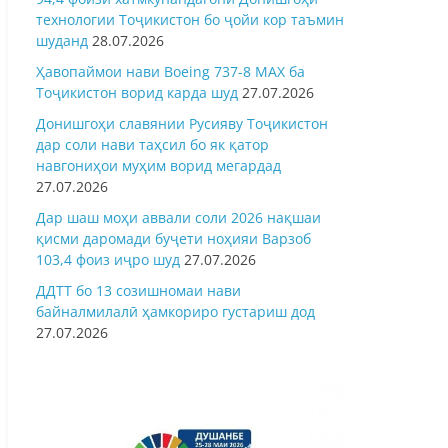
технологии Тоҷикистон бо ҷойи кор таъмин
шуданд
28.07.2026
Ҳавопаймои нави Boeing 737-8 MAX ба
Тоҷикистон ворид карда шуд
27.07.2026
Донишгоҳи славянии Русияву Тоҷикистон
дар соли нави таҳсил бо як қатор
навгониҳои муҳим ворид мегардад
27.07.2026
Дар шаш моҳи аввали соли 2026 нақшаи
қисми даромади буҷети ноҳияи Варзоб
103,4 фоиз иҷро шуд
27.07.2026
ДДТТ бо 13 созишномаи нави
байналмилалӣ ҳамкориро густариш дод
27.07.2026