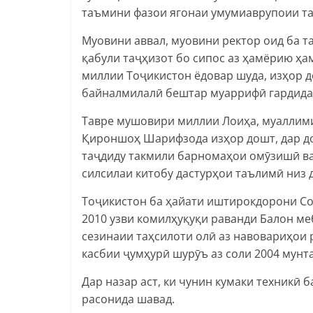
таъмини фазои ягонаи умумиаврупоии та
Муовини аввал, муовини ректор оид ба 
қабули таҷҳизот бо сипос аз ҳамёрию ҳ
миллии Тоҷикистон ёдовар шуда, изҳор д
байналмилалӣ бештар муаррифӣ гардидан
Тавре мушовири миллии Лоиҳа, муаллими
Қироншоҳ Шарифзода изҳор дошт, дар до
таҷдиду такмили барномаҳои омӯзишӣ ва
силсилаи китобу дастурҳои таълимӣ низ д
Тоҷикистон ба ҳайати иштирокдорони Со
2010 узви комилҳуқуқи раванди Балон м
сезинаии таҳсилоти олӣ аз навовариҳои 
касбии ҷумҳурӣ шурӯъ аз соли 2004 мунт
Дар назар аст, ки чунин кумаки техникӣ 
расонида шавад.