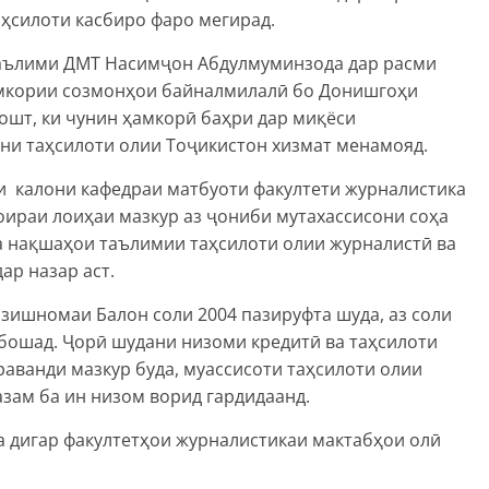
ҳсилоти касбиро фаро мегирад.
таълими ДМТ Насимҷон Абдулмуминзода дар расми
амкории созмонҳои байналмилалӣ бо Донишгоҳи
ошт, ки чунин ҳамкорӣ баҳри дар миқёси
и таҳсилоти олии Тоҷикистон хизмат менамояд.
 калони кафедраи матбуоти факултети журналистика
ираи лоиҳаи мазкур аз ҷониби мутахассисони соҳа
 нақшаҳои таълимии таҳсилоти олии журналистӣ ва
ар назар аст.
зишномаи Балон соли 2004 пазируфта шуда, аз соли
ебошад. Ҷорӣ шудани низоми кредитӣ ва таҳсилоти
раванди мазкур буда, муассисоти таҳсилоти олии
азам ба ин низом ворид гардидаанд.
ба дигар факултетҳои журналистикаи мактабҳои олӣ