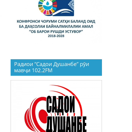
Радиои “Садои Душанбе” рӯи
мавҷи 102.2FM