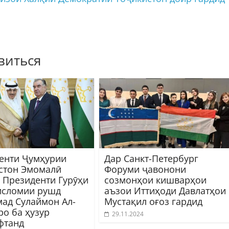
виться
енти Ҷумҳурии
Дар Санкт-Петербург
стон Эмомалӣ
Форуми ҷавонони
 Президенти Гурӯҳи
созмонҳои кишварҳои
исломии рушд
аъзои Иттиҳоди Давлатҳои
ад Сулаймон Ал-
Мустақил оғоз гардид
ро ба ҳузур
29.11.2024
фтанд