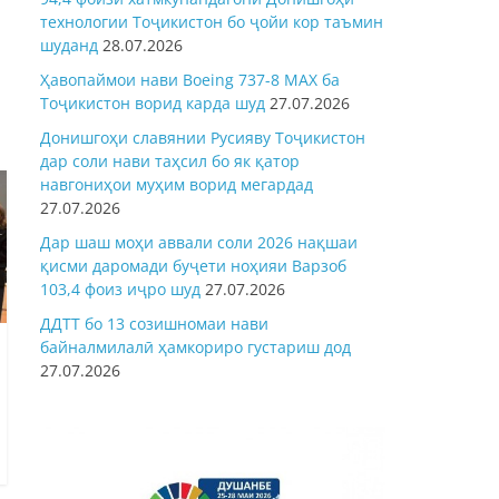
технологии Тоҷикистон бо ҷойи кор таъмин
шуданд
28.07.2026
Ҳавопаймои нави Boeing 737-8 MAX ба
Тоҷикистон ворид карда шуд
27.07.2026
Донишгоҳи славянии Русияву Тоҷикистон
дар соли нави таҳсил бо як қатор
навгониҳои муҳим ворид мегардад
27.07.2026
Дар шаш моҳи аввали соли 2026 нақшаи
қисми даромади буҷети ноҳияи Варзоб
103,4 фоиз иҷро шуд
27.07.2026
ДДТТ бо 13 созишномаи нави
байналмилалӣ ҳамкориро густариш дод
27.07.2026