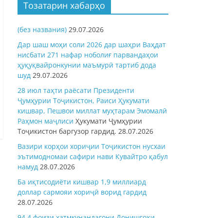
Тозатарин хабарҳо
(без названия)
29.07.2026
Дар шаш моҳи соли 2026 дар шаҳри Ваҳдат
нисбати 271 нафар ноболиғ парвандаҳои
ҳуқуқвайронкунии маъмурӣ тартиб дода
шуд
29.07.2026
28 июл таҳти раёсати Президенти
Ҷумҳурии Тоҷикистон, Раиси Ҳукумати
кишвар, Пешвои миллат муҳтарам Эмомалӣ
Раҳмон
маҷлиси
Ҳукумати Ҷумҳурии
Тоҷикистон баргузор гардид.
28.07.2026
Вазири корҳои хориҷии Тоҷикистон нусхаи
эътимодномаи сафири нави Кувайтро қабул
намуд
28.07.2026
Ба иқтисодиёти кишвар 1,9 миллиард
доллар сармояи хориҷӣ ворид гардид
28.07.2026
94,4 фоизи хатмкунандагони Донишгоҳи