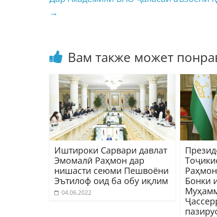
→
Вам также может понра
Иштироки Сарвари давлат
Презид
Эмомалӣ Раҳмон дар
Тоҷики
нишасти сеюми Пешвоёни
Раҳмон
Эътилоф оид ба обу иқлим
Бонки 
Муҳамм
04.06.2022
Ҷассер
пазиру