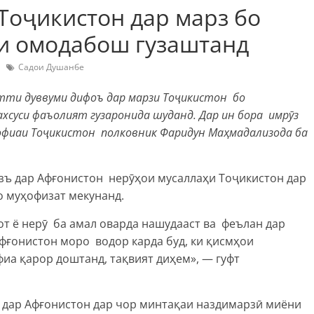
Тоҷикистон дар марз бо
ти омодабош гузаштанд
Садои Душанбе
атти дуввуми дифоъ дар марзи Тоҷикистон бо
хсуси фаъолият гузаронида шуданд. Дар ин бора имрӯз
офиаи Тоҷикистон полковник Фаридун Маҳмадализода ба
азъ дар Афғонистон нерӯҳои мусаллаҳи Тоҷикистон дар
 муҳофизат мекунанд.
от ё нерӯ ба амал оварда нашудааст ва феълан дар
Афғонистон моро водор карда буд, ки қисмҳои
иа қарор доштанд, тақвият диҳем», — гуфт
а дар Афғонистон дар чор минтақаи наздимарзӣ миёни