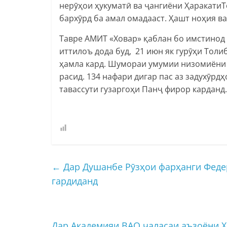
нерӯҳои ҳукуматӣ ва ҷангиёни ҲаракатиТ
бархӯрд ба амал омадааст. Ҳашт ноҳия ва
Тавре АМИТ «Ховар» қаблан бо имстинод
иттилоъ дода буд, 21 июн як гурӯҳи Тол
ҳамла кард. Шумораи умумии низомиёни а
расид. 134 нафари дигар пас аз задухӯр
тавассути гузаргоҳи Панҷ фирор карданд.
←
Дар Душанбе Рӯзҳои фарҳанги Федер
гардиданд
Дар Академияи ВАО ҷаласаи аъзоёни Ҳ