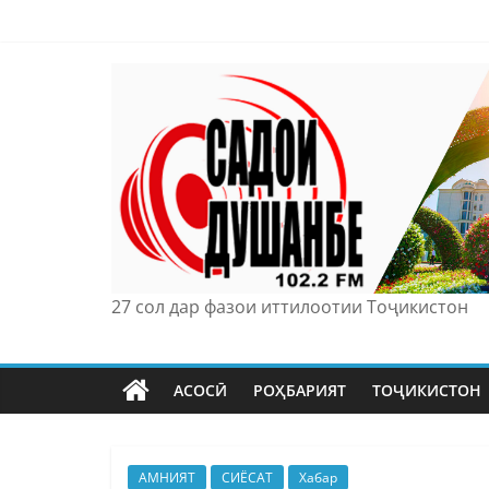
Skip
to
content
27 сол дар фазои иттилоотии Тоҷикистон
АСОСӢ
РОҲБАРИЯТ
ТОҶИКИСТОН
АМНИЯТ
СИЁСАТ
Хабар