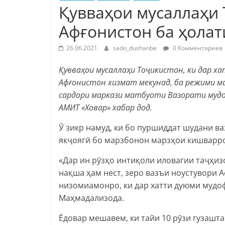
Қувваҳои мусаллаҳи 
Афғонистон ба ҳола
26.06.2021
sado_dushanbe
0 Комментариев
Қувваҳои мусаллаҳи Тоҷикистон, ки дар х
Афғонистон хизмат мекунад, ба режими ма
сардори маркази матбуоти Вазорати муд
АМИТ «Ховар» хабар дод.
Ӯ зикр намуд, ки бо пуршиддат шудани в
якҷоягӣ бо марзбонон марзҳои кишварро
«Дар ин рӯзҳо интиқоли иловагии таҷҳиз
нақша ҳам нест, зеро вазъи ноустувори 
низомиамонро, ки дар хатти дуюми мудоф
Маҳмадализода.
Ёдовар мешавем, ки тайи 10 рӯзи гузашт