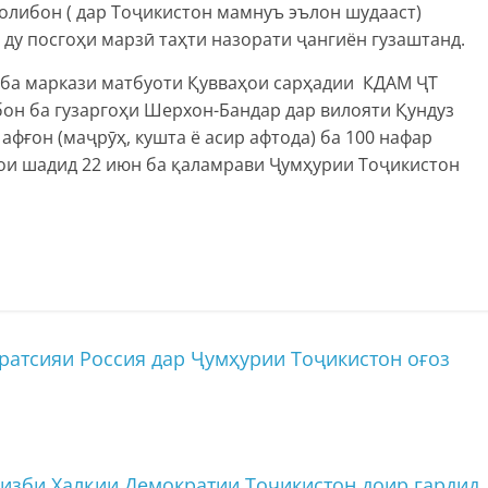
олибон ( дар Тоҷикистон мамнуъ эълон шудааст)
 ду посгоҳи марзӣ таҳти назорати ҷангиён гузаштанд.
 ба маркази матбуоти Қувваҳои сарҳадии КДАМ ҶТ
ибон ба гузаргоҳи Шерхон-Бандар дар вилояти Қундуз
фғон (маҷрӯҳ, кушта ё асир афтода) ба 100 нафар
дҳои шадид 22 июн ба қаламрави Ҷумҳурии Тоҷикистон
атсияи Россия дар Ҷумҳурии Тоҷикистон оғоз
изби Халқии Демократии Тоҷикистон доир гардид