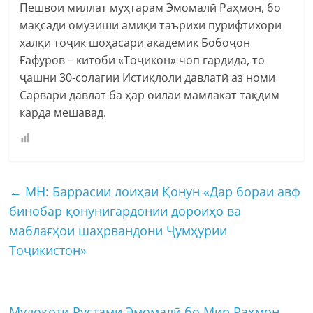
Пешвои миллат муҳтарам Эмомалӣ Раҳмон, бо
мақсади омӯзиши амиқи таърихи пурифтихори
халқи тоҷик шоҳасари академик Бобоҷон
Ғафуров – китоби «Тоҷикон» чоп гардида, то
ҷашни 30-солагии Истиқлоли давлатӣ аз номи
Сарвари давлат ба ҳар оилаи мамлакат тақдим
карда мешавад.
←
МН: Баррасии лоиҳаи Қонун «Дар бораи авф
бинобар қонунигардонии дороиҳо ва
маблағҳои шаҳрвандони Ҷумҳурии
Тоҷикистон»
Мулоқоти Рустами Эмомалӣ бо Мир Раҳмон