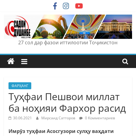
Skip
to
content
27 сол дар фазои иттилоотии Тоҷикистон
ФАРҲАНГ
Туҳфаи Пешвои миллат
ба ноҳияи Фархор расид
30.06.2021
Мирсаид Сатторов
0 Комментариев
Имрӯз туҳфаи Асосгузори сулҳу ваҳдати