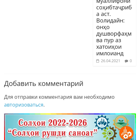
муаллифони
соҳибтаҷриб
а аст.
Волидайн:
онҳо
душворфаҳм
ва пур аз
хатоиҳои
имлоианд
26.04.2021
0
Добавить комментарий
Для отправки комментария вам необходимо
авторизоваться
.