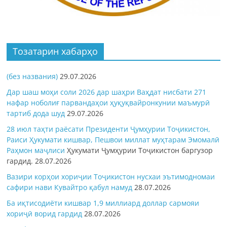
Тозатарин хабарҳо
(без названия)
29.07.2026
Дар шаш моҳи соли 2026 дар шаҳри Ваҳдат нисбати 271
нафар ноболиғ парвандаҳои ҳуқуқвайронкунии маъмурӣ
тартиб дода шуд
29.07.2026
28 июл таҳти раёсати Президенти Ҷумҳурии Тоҷикистон,
Раиси Ҳукумати кишвар, Пешвои миллат муҳтарам Эмомалӣ
Раҳмон
маҷлиси
Ҳукумати Ҷумҳурии Тоҷикистон баргузор
гардид.
28.07.2026
Вазири корҳои хориҷии Тоҷикистон нусхаи эътимодномаи
сафири нави Кувайтро қабул намуд
28.07.2026
Ба иқтисодиёти кишвар 1,9 миллиард доллар сармояи
хориҷӣ ворид гардид
28.07.2026