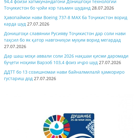
94,4 фоизи хатмкунандагони Донишгоҳи технологии
Тоҷикистон бо ҷойи кор таъмин шуданд
28.07.2026
Ҳавопаймои нави Boeing 737-8 MAX ба Тоҷикистон ворид
карда шуд
27.07.2026
Донишгоҳи славянии Русияву Тоҷикистон дар соли нави
таҳсил бо як қатор навгониҳои муҳим ворид мегардад
27.07.2026
Дар шаш моҳи аввали соли 2026 нақшаи қисми даромади
буҷети ноҳияи Варзоб 103,4 фоиз иҷро шуд
27.07.2026
ДДТТ бо 13 созишномаи нави байналмилалӣ ҳамкориро
густариш дод
27.07.2026