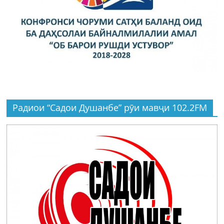
Радиои “Садои Душанбе” рӯи мавҷи 102.2FM