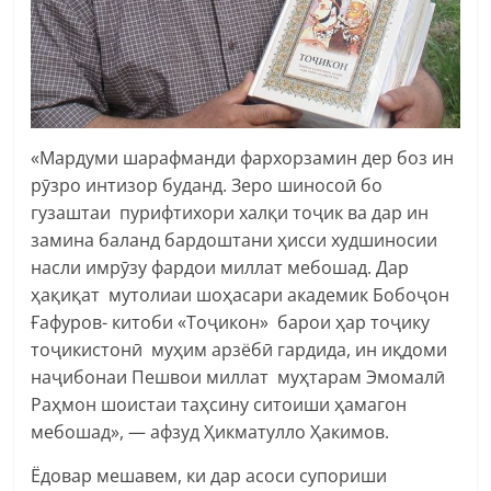
«Мардуми шарафманди фархорзамин дер боз ин
рӯзро интизор буданд. Зеро шиносоӣ бо
гузаштаи пурифтихори халқи тоҷик ва дар ин
замина баланд бардоштани ҳисси худшиносии
насли имрӯзу фардои миллат мебошад. Дар
ҳақиқат мутолиаи шоҳасари академик Бобоҷон
Ғафуров- китоби «Тоҷикон» барои ҳар тоҷику
тоҷикистонӣ муҳим арзёбӣ гардида, ин иқдоми
наҷибонаи Пешвои миллат муҳтарам Эмомалӣ
Раҳмон шоистаи таҳсину ситоиши ҳамагон
мебошад», — афзуд Ҳикматулло Ҳакимов.
Ёдовар мешавем, ки дар асоси супориши