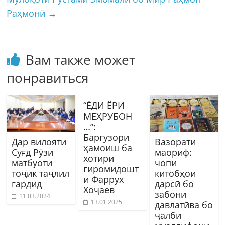
Раҳмонӣ
→
Вам также может
понравиться
“ЁДИ ЁРИ
МЕҲРУБОН
…”:
Баргузори
Дар вилояти
Вазорати
ҳамоиш ба
Суғд Рӯзи
маориф:
хотири
матбуоти
чопи
гиромидошт
тоҷик таҷлил
китобҳои
и Фаррух
гардид
дарсӣ бо
Хоҷаев
забони
11.03.2024
13.01.2025
давлатӣва бо
ҷалби