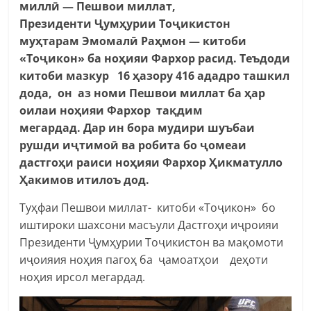
миллӣ — Пешвои миллат,
Президенти Ҷумҳурии Тоҷикистон
муҳтарам Эмомалӣ Раҳмон — китоби
«Тоҷикон» ба ноҳияи Фархор расид. Теъдоди
китоби мазкур 16 ҳазору 416 ададро ташкил
дода, он аз номи Пешвои миллат ба ҳар
оилаи ноҳияи Фархор тақдим
мегардад.
Дар ин бора мудири шуъбаи
рушди иҷтимоӣ ва робита бо ҷомеаи
дастгоҳи раиси ноҳияи Фархор Ҳикматулло
Ҳакимов итилоъ дод.
Туҳфаи Пешвои миллат- китоби «Тоҷикон» бо
иштироки шахсони масъули Дастгоҳи иҷроияи
Президенти Ҷумҳурии Тоҷикистон ва мақомоти
иҷоияия ноҳия пагоҳ ба ҷамоатҳои деҳоти
ноҳия ирсол мегардад.