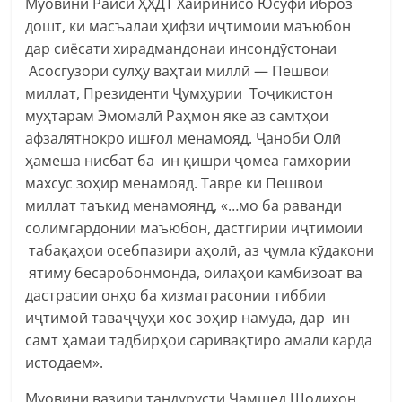
Муовини Раиси ҲХДТ Хайринисо Юсуфӣ иброз
дошт, ки масъалаи ҳифзи иҷтимоии маъюбон
дар сиёсати хирадмандонаи инсондӯстонаи
Асосгузори сулҳу ваҳтаи миллӣ — Пешвои
миллат, Президенти Ҷумҳурии Тоҷикистон
муҳтарам Эмомалӣ Раҳмон яке аз самтҳои
афзалятнокро ишғол менамояд. Ҷаноби Олӣ
ҳамеша нисбат ба ин қишри ҷомеа ғамхории
махсус зоҳир менамояд. Тавре ки Пешвои
миллат таъкид менамоянд, «…мо ба раванди
солимгардонии маъюбон, дастгирии иҷтимоии
табақаҳои осебпазири аҳолӣ, аз ҷумла кӯдакони
ятиму бесаробонмонда, оилаҳои камбизоат ва
дастрасии онҳо ба хизматрасонии тиббии
иҷтимоӣ таваҷҷуҳи хос зоҳир намуда, дар ин
самт ҳамаи тадбирҳои саривақтиро амалӣ карда
истодаем».
Муовини вазири тандурусти Ҷамшед Шодихон