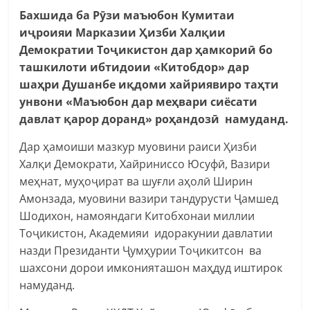
Бахшида ба Рӯзи маъюбон Кумитаи
иҷроияи Марказии Ҳизби Халқии
Демократии Тоҷикистон дар ҳамкориӣ бо
ташкилоти ибтидоии «Китобдор» дар
шаҳри Душанбе иқдоми хайриявиро таҳти
унвони «Маъюбон дар меҳвари сиёсати
давлат қарор доранд» роҳандозӣ намуданд.
Дар ҳамоиши мазкур муовини раиси Ҳизби
Халқи Демократи, Хайриниссо Юсуфӣ, Вазири
меҳнат, муҳоҷират ва шуғли аҳолӣ Ширин
Амонзада, муовини вазири тандурусти Ҷамшед
Шодихон, намояндаги Китобхонаи миллии
Тоҷикистон, Академияи идоракунии давлатии
назди Президанти Ҷумҳурии Тоҷикитсон ва
шахсони дорои имконияташон маҳдуд иштирок
намуданд.