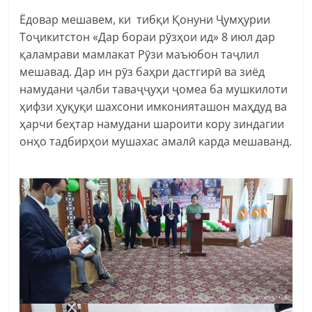
Ёдовар мешавем, ки тибқи Қонуни Ҷумҳурии
Тоҷикитстон «Дар бораи рӯзҳои ид» 8 июл дар
қаламрави мамлакат Рӯзи маъюбон таҷлил
мешавад. Дар ин рӯз баҳри дастгирӣ ва зиёд
намудани ҷалби таваҷҷуҳи ҷомеа ба мушкилоти
ҳифзи ҳуқуқи шахсони имконияташон маҳдуд ва
ҳарчи беҳтар намудани шароити кору зиндагии
онҳо тадбирҳои мушахас амалӣ карда мешаванд.