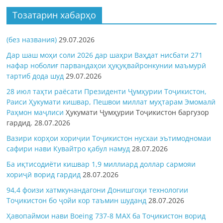
Тозатарин хабарҳо
(без названия)
29.07.2026
Дар шаш моҳи соли 2026 дар шаҳри Ваҳдат нисбати 271
нафар ноболиғ парвандаҳои ҳуқуқвайронкунии маъмурӣ
тартиб дода шуд
29.07.2026
28 июл таҳти раёсати Президенти Ҷумҳурии Тоҷикистон,
Раиси Ҳукумати кишвар, Пешвои миллат муҳтарам Эмомалӣ
Раҳмон
маҷлиси
Ҳукумати Ҷумҳурии Тоҷикистон баргузор
гардид.
28.07.2026
Вазири корҳои хориҷии Тоҷикистон нусхаи эътимодномаи
сафири нави Кувайтро қабул намуд
28.07.2026
Ба иқтисодиёти кишвар 1,9 миллиард доллар сармояи
хориҷӣ ворид гардид
28.07.2026
94,4 фоизи хатмкунандагони Донишгоҳи технологии
Тоҷикистон бо ҷойи кор таъмин шуданд
28.07.2026
Ҳавопаймои нави Boeing 737-8 MAX ба Тоҷикистон ворид