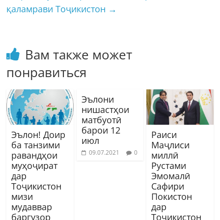
қаламрави Тоҷикистон
→
Вам также может
понравиться
Эълони
нишастҳои
матбуотӣ
барои 12
Эълон! Доир
Раиси
июл
ба танзими
Маҷлиси
09.07.2021
0
равандҳои
миллӣ
муҳоҷират
Рустами
дар
Эмомалӣ
Тоҷикистон
Сафири
мизи
Покистон
мудаввар
дар
баргузор
Тоҷикистон