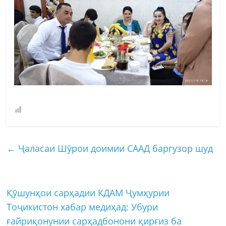
←
Ҷаласаи Шӯрои доимии СААД баргузор шуд
Қӯшунҳои cарҳадии КДАМ Ҷумҳурии
Тоҷикистон хабар медиҳад: Убури
ғайриқонунии сарҳадбонони қирғиз ба