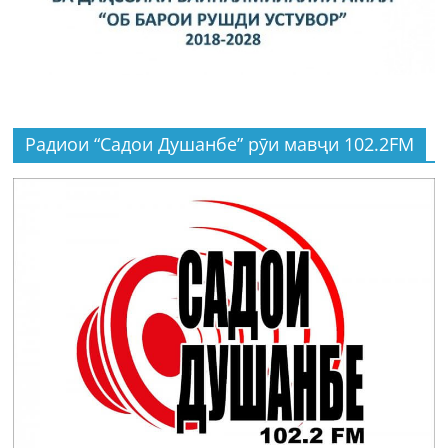
Радиои “Садои Душанбе” рӯи мавҷи 102.2FM