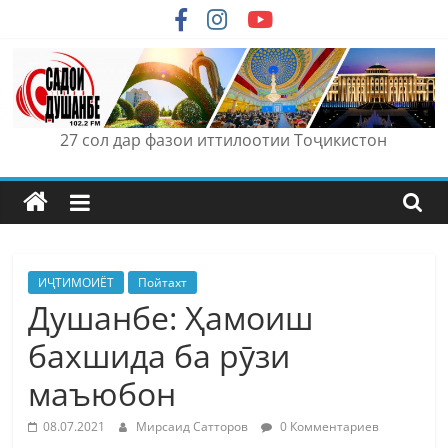
Skip
to
content
27 сол дар фазои иттилоотии Тоҷикистон
ИҶТИМОИЁТ
Пойтахт
Душанбе: Ҳамоиш
бахшида ба рӯзи
маъюбон
08.07.2021
Мирсаид Сатторов
0 Комментариев