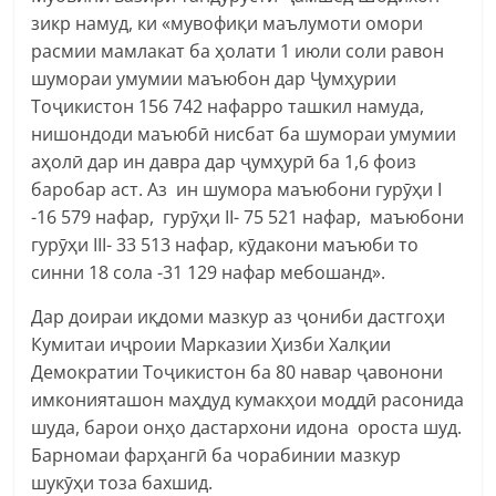
зикр намуд, ки «мувофиқи маълумоти омори
расмии мамлакат ба ҳолати 1 июли соли равон
шумораи умумии маъюбон дар Ҷумҳурии
Тоҷикистон 156 742 нафарро ташкил намуда,
нишондоди маъюбӣ нисбат ба шумораи умумии
аҳолӣ дар ин давра дар ҷумҳурӣ ба 1,6 фоиз
баробар аст. Аз ин шумора маъюбони гурӯҳи I
-16 579 нафар, гурӯҳи II- 75 521 нафар, маъюбони
гурӯҳи III- 33 513 нафар, кӯдакони маъюби то
синни 18 сола -31 129 нафар мебошанд».
Дар доираи иқдоми мазкур аз ҷониби дастгоҳи
Кумитаи иҷроии Марказии Ҳизби Халқии
Демократии Тоҷикистон ба 80 навар ҷавонони
имконияташон маҳдуд кумакҳои моддӣ расонида
шуда, барои онҳо дастархони идона ороста шуд.
Барномаи фарҳангӣ ба чорабинии мазкур
шукӯҳи тоза бахшид.