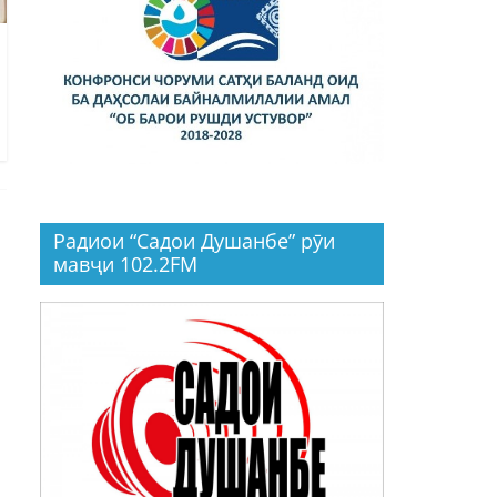
Радиои “Садои Душанбе” рӯи
мавҷи 102.2FM