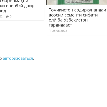
а барномаҳои
ҳи наврӯзӣ доир
Тоҷикистон содиркунандаи
анд
асосии сементи сифати
22
0
олӣ ба Ӯзбекистон
гардидааст
25.08.2022
мо
авторизоваться
.