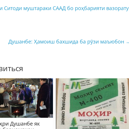
 Ситоди муштараки СААД бо роҳбарияти вазорату
Душанбе: Ҳамоиш бахшида ба рӯзи маъюбон
виться
ҳри Душанбе як