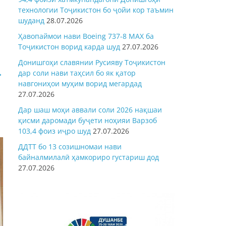
технологии Тоҷикистон бо ҷойи кор таъмин
шуданд
28.07.2026
Ҳавопаймои нави Boeing 737-8 MAX ба
Тоҷикистон ворид карда шуд
27.07.2026
Донишгоҳи славянии Русияву Тоҷикистон
→
дар соли нави таҳсил бо як қатор
навгониҳои муҳим ворид мегардад
27.07.2026
Дар шаш моҳи аввали соли 2026 нақшаи
қисми даромади буҷети ноҳияи Варзоб
103,4 фоиз иҷро шуд
27.07.2026
ДДТТ бо 13 созишномаи нави
байналмилалӣ ҳамкориро густариш дод
27.07.2026