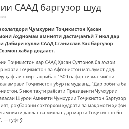
ии СААД баргузор шуд
иев
ваколатдори Ҷумҳурии Тоҷикистон Ҳасан
мони Аҳдномаи амнияти дастаҷамъӣ 7 июл дар
 Дабири кулли СААД Станислав Зас баргузор
Созмон хабар додааст.
ии Тоҷикистон дар СААД Ҳасан Султонов ба аъзои
р марзи Тоҷикистон ва Афғонистон маълумот дод.
 ду ҳафтаи охир тақрибан 1500 нафар хизматчиёни
қаламрави Тоҷикистон убур намудаанд. “Дар робита ба
нистон, 5 июл таҳти раёсати Президенти Ҷумҳурии
аласаи Шӯрои Амнияти Ҷумҳурии Тоҷикистон баргузор
ният, роҳбарони сохторҳои қудратӣ ва мақомоти ҳифзи
 амнияти давлат ва миллат дар марзи Тоҷикистон бо
 — гуфт ӯ.