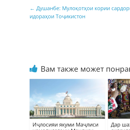
←
Душанбе: Мулоқотҳои кории сардори
идораҳои Тоҷикистон
Вам также может понра
Иҷлосияи якуми Маҷлиси
Дар ша