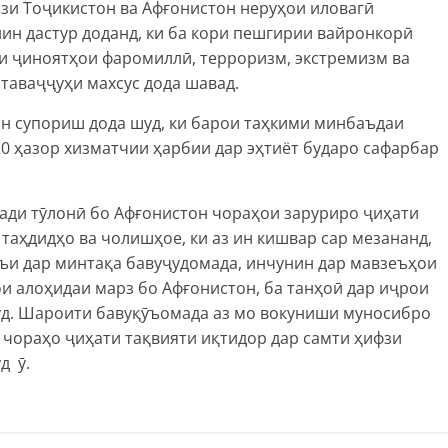
зи Тоҷикистон ва Афғонистон неруҳои иловагӣ
ин дастур доданд, ки ба кори пешгирии вайронкорӣ
ии ҷиноятҳои фаромиллӣ, терроризм, экстремизм ва
таваҷҷуҳи махсус дода шавад.
н супориш дода шуд, ки барои таҳкими минбаъдаи
0 ҳазор хизматчии ҳарбии дар эҳтиёт бударо сафарбар
ади тӯлонӣ бо Афғонистон чораҳои заруриро ҷиҳати
таҳдидҳо ва чолишҳое, ки аз ин кишвар сар мезананд,
ъи дар минтақа бавуҷудомада, инчунин дар мавзеъҳои
и алоҳидаи марз бо Афғонистон, ба танҳоӣ дар иҷрои
уд. Шароити бавуқӯъомада аз мо вокуниши муносибро
 чораҳо ҷиҳати тақвияти иқтидор дар самти ҳифзи
д ӯ.