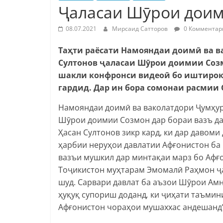
Ҷаласаи Шӯрои доим
08.07.2021
Мирсаид Сатторов
0 Комментар
Таҳти раёсати Намояндаи доимӣ ва 
Султонов ҷаласаи Шӯрои доимии Соз
шакли конфронси видеоӣ бо иштироки
гардид. Дар ин бора сомонаи расмии 
Намояндаи доимӣ ва ваколатдори Ҷумҳур
Шӯрои доимии Созмон дар бораи вазъ да
Ҳасан Султонов зикр кард, ки дар давоми
ҳарбии неруҳои давлатии Афғонистон ба 
вазъи мушкил дар минтақаи марз бо Афғо
Тоҷикистон муҳтарам Эмомалӣ Раҳмон ҷ
шуд. Сарвари давлат ба аъзои Шӯрои Ам
ҳуқуқ супориш доданд
,
ки ҷиҳати таъмини
Афғонистон чораҳои мушаххас андешанд”,