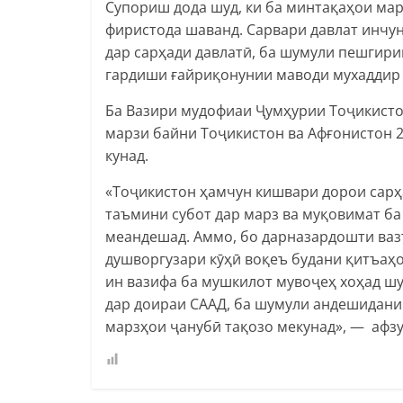
Супориш дода шуд, ки ба минтақаҳои мар
фиристода шаванд. Сарвари давлат инчун
дар сарҳади давлатӣ, ба шумули пешгир
гардиши ғайриқонунии маводи мухаддир 
Ба Вазири мудофиаи Ҷумҳурии Тоҷикисто
марзи байни Тоҷикистон ва Афғонистон 2
кунад.
«Тоҷикистон ҳамчун кишвари дорои сарҳ
таъмини субот дар марз ва муқовимат ба 
меандешад. Аммо, бо дарназардошти ваз
душворгузари кӯҳӣ воқеъ будани қитъаҳо
ин вазифа ба мушкилот мувоҷеҳ хоҳад ш
дар доираи СААД, ба шумули андешидани
марзҳои ҷанубӣ тақозо мекунад», — афзу