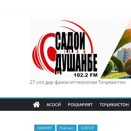
Skip
to
content
27 сол дар фазои иттилоотии Тоҷикистон
АСОСӢ
РОҲБАРИЯТ
ТОҶИКИСТОН
АМНИЯТ
Пойтахт
СИЁСАТ