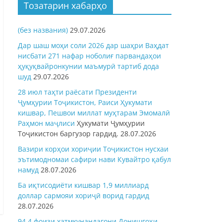
Тозатарин хабарҳо
(без названия)
29.07.2026
Дар шаш моҳи соли 2026 дар шаҳри Ваҳдат
нисбати 271 нафар ноболиғ парвандаҳои
ҳуқуқвайронкунии маъмурӣ тартиб дода
шуд
29.07.2026
28 июл таҳти раёсати Президенти
Ҷумҳурии Тоҷикистон, Раиси Ҳукумати
кишвар, Пешвои миллат муҳтарам Эмомалӣ
Раҳмон
маҷлиси
Ҳукумати Ҷумҳурии
Тоҷикистон баргузор гардид.
28.07.2026
Вазири корҳои хориҷии Тоҷикистон нусхаи
эътимодномаи сафири нави Кувайтро қабул
намуд
28.07.2026
Ба иқтисодиёти кишвар 1,9 миллиард
доллар сармояи хориҷӣ ворид гардид
28.07.2026
94,4 фоизи хатмкунандагони Донишгоҳи