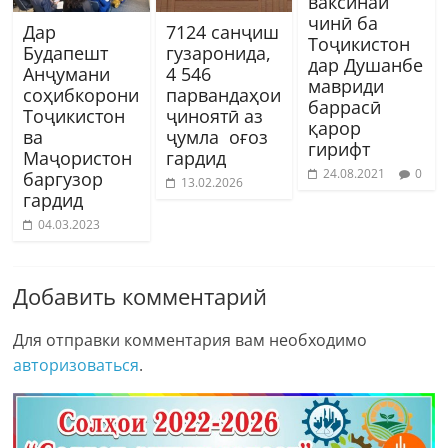
ваксинаи
чинӣ ба
Дар
7124 санҷиш
Тоҷикистон
Будапешт
гузаронида,
дар Душанбе
Анҷумани
4 546
мавриди
соҳибкорони
парвандаҳои
баррасӣ
Тоҷикистон
ҷиноятӣ аз
қарор
ва
ҷумла оғоз
гирифт
Маҷористон
гардид
24.08.2021
0
баргузор
13.02.2026
гардид
04.03.2023
Добавить комментарий
Для отправки комментария вам необходимо
авторизоваться
.