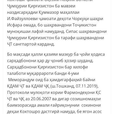
Ҷумҳурии Қирғизистон ба мавзеи
наздисарҳадии Қуммазор маҳаллаи
И.Файзуллоеви ҷамоати деҳоти Чоркуҳи шаҳри
Исфара омада, бо шаҳрвандони Тоҷикистон
муноқишаи лафзӣ намуданд. Сипас шаҳрвандони
Ҷумҳурии Қирғизистон ба тарафи шаҳрвандони
ҶТ сангпартоӣ карданд.
Бо мақсади ҳалли қазияи мазкур ба ҷойи ҳодиса
сарҳадбонони ҳар ду ҷониб ҳозир шуданд.
Сарҳадбонони Қирғизистон бар хилофи
талаботи муқаррароти банди 4-уми
Меморандум оид ба ҳамдигарфаҳмӣ байни
КДАМ ҶТ ва КДАМ ҶҚ (ш.Тошканд, 07.11.2019),
Протоколи мулоқоти кории Фармондеҳони ҚС
ҶТ ва ҶҚ аз 20.06.2007 ва дигар созишномаҳои
баимзорасида амали ғайриқонунии сокинони
деҳаи Коктошро дастгирӣ намуда, бе ягон асос