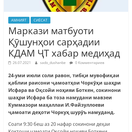
АМНИЯТ
СИЁСАТ
Маркази матбуоти
Қӯшунҳои сарҳадии
КДАМ ҶТ хабар медиҳад
26.07.2021
sado_dushanbe
0 Комментариев
24-уми июли соли равон, тибқи мувофиқаи
қаблии раисони ҷамоатҳои Чоркӯҳи шаҳри
Исфара ва Оқсойи ноҳияи Боткен, сокинони
шаҳри Исфара ба тоза намудани мавзеи
Куммазори маҳаллаи И.Файзуллоеви
ҷамоати деҳоти Чоркуҳ шурӯъ намуданд.
Соати 9:30 беш аз 20 нафар сокинони деҳаи
Коктоши ҷамоати Оқсойи ноҳияи Боткени