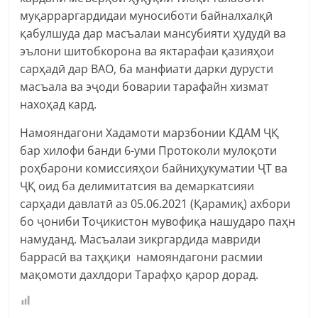
муқарраргардидаи муносиботи байналхалқӣ
қабулшуда дар масъалаи мансубияти ҳудудӣ ва
эълони шитобкорона ва яктарафаи қазияҳои
сарҳадӣ дар ВАО, ба манфиати дарки дурусти
масъала ва эҷоди боварии тарафайн хизмат
нахоҳад кард.
Намояндагони Хадамоти марзбонии КДАМ ҶҚ
бар хилофи банди 6-уми Протоколи мулоқоти
роҳбарони комиссияҳои байниҳукуматии ҶТ ва
ҶҚ оид ба делимитатсия ва демаркатсияи
сарҳади давлатӣ аз 05.06.2021 (Қарамиқ) ахбори
бо ҷониби Тоҷикистон мувофиқа нашударо паҳн
намуданд. Масъалаи зикргардида мавриди
баррасӣ ва таҳқиқи намояндагони расмии
мақомоти дахлдори Тарафҳо қарор дорад.