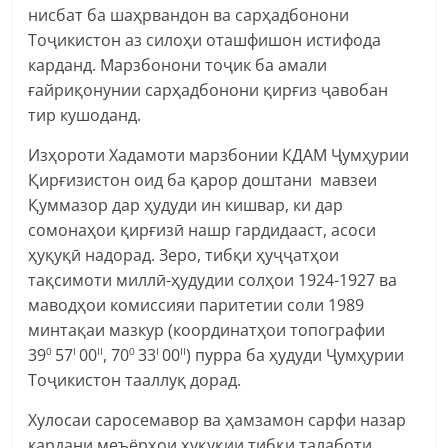
нисбат ба шаҳрвандон ва сарҳадбонони
Тоҷикистон аз силоҳи оташфишон истифода
карданд. Марзбонони тоҷик ба амали
ғайриқонунии сарҳадбонони қирғиз ҷавобан
тир кушоданд.
Изҳороти Хадамоти марзбонии КДАМ Ҷумҳурии
Қирғизистон оид ба қарор доштани мавзеи
Қуммазор дар ҳудуди ин кишвар, ки дар
сомонаҳои қирғизӣ нашр гардидааст, асоси
ҳуқуқӣ надорад. Зеро, тибқи ҳуҷҷатҳои
тақсимоти миллӣ-ҳудудии солҳои 1924-1927 ва
маводҳои комиссияи паритетии соли 1989
минтақаи мазкур (координатҳои топографии
39
57
00
, 70
33
00
) пурра ба ҳудуди Ҷумҳурии
0
I
II
0
I
II
Тоҷикистон тааллуқ дорад.
Хулосаи саросемавор ва ҳамзамон сарфи назар
кардани меъёрҳои ҳуқуқии тибқи талаботи