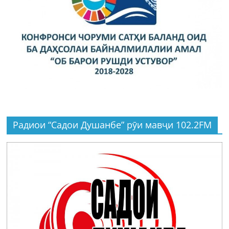
Радиои “Садои Душанбе” рӯи мавҷи 102.2FM