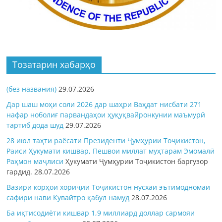
Тозатарин хабарҳо
(без названия)
29.07.2026
Дар шаш моҳи соли 2026 дар шаҳри Ваҳдат нисбати 271
нафар ноболиғ парвандаҳои ҳуқуқвайронкунии маъмурӣ
тартиб дода шуд
29.07.2026
28 июл таҳти раёсати Президенти Ҷумҳурии Тоҷикистон,
Раиси Ҳукумати кишвар, Пешвои миллат муҳтарам Эмомалӣ
Раҳмон
маҷлиси
Ҳукумати Ҷумҳурии Тоҷикистон баргузор
гардид.
28.07.2026
Вазири корҳои хориҷии Тоҷикистон нусхаи эътимодномаи
сафири нави Кувайтро қабул намуд
28.07.2026
Ба иқтисодиёти кишвар 1,9 миллиард доллар сармояи