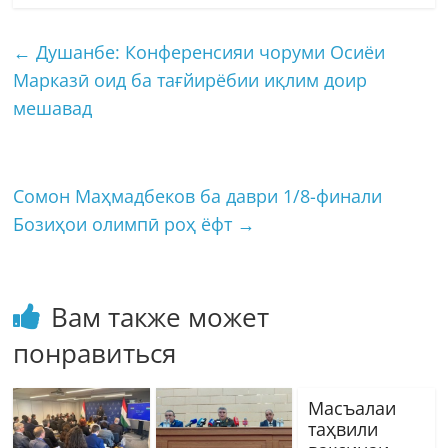
←
Душанбе: Конференсияи чоруми Осиёи
Марказӣ оид ба тағйирёбии иқлим доир
мешавад
Сомон Маҳмадбеков ба даври 1/8-финали
Бозиҳои олимпӣ роҳ ёфт
→
Вам также может
понравиться
Масъалаи
таҳвили