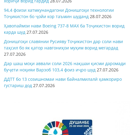
хориҷӣ ворид гардид
28.07.2026
94,4 фоизи хатмкунандагони Донишгоҳи технологии
Тоҷикистон бо ҷойи кор таъмин шуданд
28.07.2026
Ҳавопаймои нави Boeing 737-8 MAX ба Тоҷикистон ворид
карда шуд
27.07.2026
Донишгоҳи славянии Русияву Тоҷикистон дар соли нави
таҳсил бо як қатор навгониҳои муҳим ворид мегардад
27.07.2026
Дар шаш моҳи аввали соли 2026 нақшаи қисми даромади
буҷети ноҳияи Варзоб 103,4 фоиз иҷро шуд
27.07.2026
ДДТТ бо 13 созишномаи нави байналмилалӣ ҳамкориро
густариш дод
27.07.2026