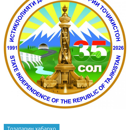
Тозатарин хабарҳо