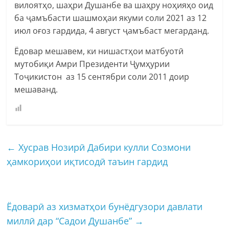
вилоятҳо, шаҳри Душанбе ва шаҳру ноҳияҳо оид
ба ҷамъбасти шашмоҳаи якуми соли 2021 аз 12
июл оғоз гардида, 4 август ҷамъбаст мегарданд.
Ёдовар мешавем, ки нишастҳои матбуотӣ
мутобиқи Амри Президенти Ҷумҳурии
Тоҷикистон аз 15 сентябри соли 2011 доир
мешаванд.
←
Хусрав Нозирӣ Дабири кулли Созмони
ҳамкориҳои иқтисодӣ таъин гардид
Ёдоварӣ аз хизматҳои бунёдгузори давлати
миллӣ дар “Садои Душанбе”
→