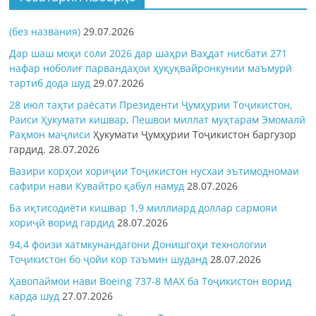
(без названия)
29.07.2026
Дар шаш моҳи соли 2026 дар шаҳри Ваҳдат нисбати 271
нафар ноболиғ парвандаҳои ҳуқуқвайронкунии маъмурӣ
тартиб дода шуд
29.07.2026
28 июл таҳти раёсати Президенти Ҷумҳурии Тоҷикистон,
Раиси Ҳукумати кишвар, Пешвои миллат муҳтарам Эмомалӣ
Раҳмон
маҷлиси
Ҳукумати Ҷумҳурии Тоҷикистон баргузор
гардид.
28.07.2026
Вазири корҳои хориҷии Тоҷикистон нусхаи эътимодномаи
сафири нави Кувайтро қабул намуд
28.07.2026
Ба иқтисодиёти кишвар 1,9 миллиард доллар сармояи
хориҷӣ ворид гардид
28.07.2026
94,4 фоизи хатмкунандагони Донишгоҳи технологии
Тоҷикистон бо ҷойи кор таъмин шуданд
28.07.2026
Ҳавопаймои нави Boeing 737-8 MAX ба Тоҷикистон ворид
карда шуд
27.07.2026