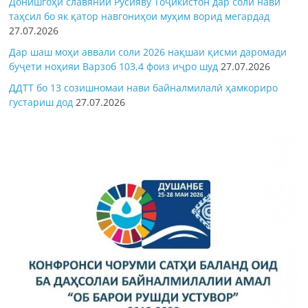
Донишгоҳи славянии Русияву Тоҷикистон дар соли нави
таҳсил бо як қатор навгониҳои муҳим ворид мегардад
27.07.2026
Дар шаш моҳи аввали соли 2026 нақшаи қисми даромади
буҷети ноҳияи Варзоб 103,4 фоиз иҷро шуд
27.07.2026
ДДТТ бо 13 созишномаи нави байналмилалӣ ҳамкориро
густариш дод
27.07.2026