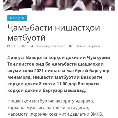
ФАРҲАНГ
Ҷамъбасти нишастҳои
матбуотӣ
03.08.2021
Мирсаид Сатторов
0 Комментариев
4 август Вазорати корҳои дохилии Ҷумҳурии
Тоҷикистон оид ба ҷамъбасти шашмоҳаи
якуми соли 2021 нишасти матбуотӣ баргузор
менамояд. Нишасти матбуотии Вазорати
корҳои дохилӣ соати 11:00 дар Вазорати
корҳои дохилӣ баргузор мешавад.
Нишастҳои матбуотии вазорату идораҳо,
корхона, муассиса ва ташкилоти дигар,
мақомоти иҷроияи ҳокимити давлатии ВМКБ,