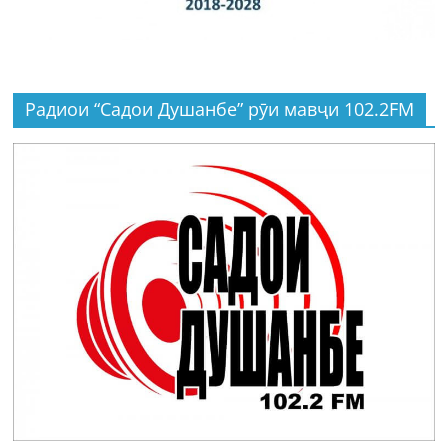
Радиои “Садои Душанбе” рӯи мавҷи 102.2FM