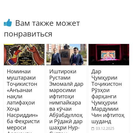
Вам также может
понравиться
Номинаи
Иштироки
Дар
муштараки
Рустами
Ҷумҳурии
Тоҷикистон
Эмомалӣ дар
Тоҷикистон
«Анъанаи
маросими
Рӯзҳои
нақли
ифтитоҳи
фарҳанги
латифаҳои
нимпайкара
Ҷумҳурии
Хоҷа
ва кӯчаи
Мардумии
Насриддин»
Абӯабдуллоҳ
Чин ифтитоҳ
ба Феҳристи
и Рӯдакӣ дар
шуданд
мероси
шаҳри Нур-
03.12.2025