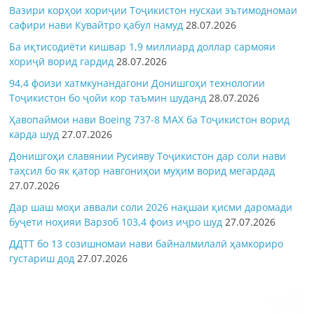
Вазири корҳои хориҷии Тоҷикистон нусхаи эътимодномаи
сафири нави Кувайтро қабул намуд
28.07.2026
Ба иқтисодиёти кишвар 1,9 миллиард доллар сармояи
хориҷӣ ворид гардид
28.07.2026
94,4 фоизи хатмкунандагони Донишгоҳи технологии
Тоҷикистон бо ҷойи кор таъмин шуданд
28.07.2026
Ҳавопаймои нави Boeing 737-8 MAX ба Тоҷикистон ворид
карда шуд
27.07.2026
Донишгоҳи славянии Русияву Тоҷикистон дар соли нави
таҳсил бо як қатор навгониҳои муҳим ворид мегардад
27.07.2026
Дар шаш моҳи аввали соли 2026 нақшаи қисми даромади
буҷети ноҳияи Варзоб 103,4 фоиз иҷро шуд
27.07.2026
ДДТТ бо 13 созишномаи нави байналмилалӣ ҳамкориро
густариш дод
27.07.2026