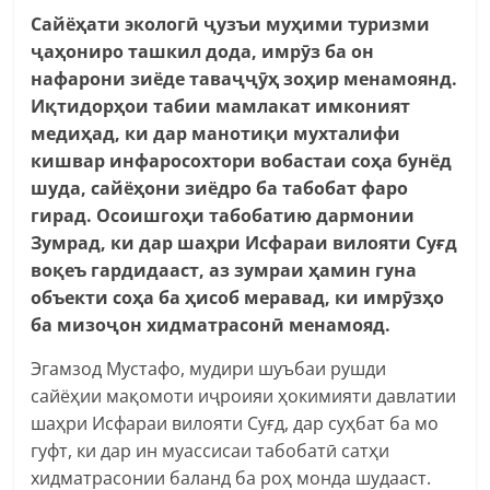
Сайёҳати экологӣ ҷузъи муҳими туризми
ҷаҳониро ташкил дода, имрӯз ба он
нафарони зиёде таваҷҷӯҳ зоҳир менамоянд.
Иқтидорҳои табии мамлакат имконият
медиҳад, ки дар манотиқи мухталифи
кишвар инфаросохтори вобастаи соҳа бунёд
шуда, сайёҳони зиёдро ба табобат фаро
гирад. Осоишгоҳи табобатию дармонии
Зумрад, ки дар шаҳри Исфараи вилояти Суғд
воқеъ гардидааст, аз зумраи ҳамин гуна
объекти соҳа ба ҳисоб меравад, ки имрӯзҳо
ба мизоҷон хидматрасонӣ менамояд.
Эгамзод Мустафо, мудири шуъбаи рушди
сайёҳии мақомоти иҷроияи ҳокимияти давлатии
шаҳри Исфараи вилояти Суғд, дар суҳбат ба мо
гуфт, ки дар ин муассисаи табобатӣ сатҳи
хидматрасонии баланд ба роҳ монда шудааст.