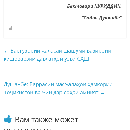
Бахтовари НУРИДДИН,
“Садои Душанбе”
←
Баргузории ҷаласаи шашуми вазирони
кишоварзии давлатҳои узви СҲШ
Душанбе: Баррасии масъалаҳои ҳамкории
Тоҷикистон ва Чин дар соҳаи амният
→
Вам также может
понравиться