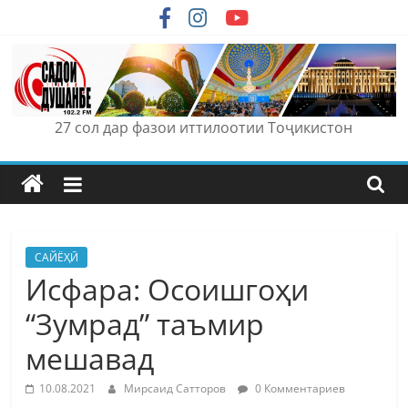
Skip
to
content
27 сол дар фазои иттилоотии Тоҷикистон
САЙЁҲӢ
Исфара: Осоишгоҳи
“Зумрад” таъмир
мешавад
10.08.2021
Мирсаид Сатторов
0 Комментариев