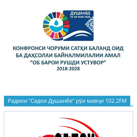
Радиои “Садои Душанбе” рӯи мавҷи 102.2FM