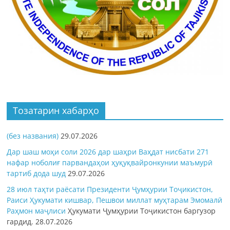
Тозатарин хабарҳо
(без названия)
29.07.2026
Дар шаш моҳи соли 2026 дар шаҳри Ваҳдат нисбати 271
нафар ноболиғ парвандаҳои ҳуқуқвайронкунии маъмурӣ
тартиб дода шуд
29.07.2026
28 июл таҳти раёсати Президенти Ҷумҳурии Тоҷикистон,
Раиси Ҳукумати кишвар, Пешвои миллат муҳтарам Эмомалӣ
Раҳмон
маҷлиси
Ҳукумати Ҷумҳурии Тоҷикистон баргузор
гардид.
28.07.2026