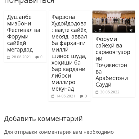
Душанбе
Фарзона
мизбони
Худойдодова
Фестивал ва
: вақте сайёҳ
Форуми
меояд, аввал
Форуми
сайёҳӣ
ба фарҳанги
сайёҳӣ ва
мегардад
миллӣ
сармоягузор
шинос шуда,
28.08.2021
0
ии
хоҳиши ба
Тоҷикистон
бар кардани
ва
либоси
Арабистони
миллиро
Саудӣ
мекунад
30.05.2022
14.05.2021
0
Добавить комментарий
Для отправки комментария вам необходимо