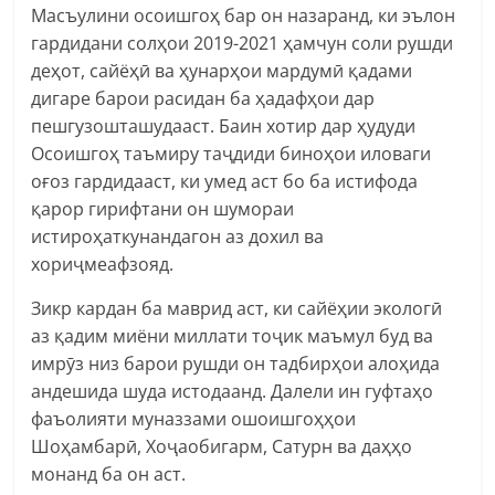
Масъулини осоишгоҳ бар он назаранд, ки эълон
гардидани солҳои 2019-2021 ҳамчун соли рушди
деҳот, сайёҳӣ ва ҳунарҳои мардумӣ қадами
дигаре барои расидан ба ҳадафҳои дар
пешгузошташудааст. Баин хотир дар ҳудуди
Осоишгоҳ таъмиру таҷдиди биноҳои иловаги
оғоз гардидааст, ки умед аст бо ба истифода
қарор гирифтани он шумораи
истироҳаткунандагон аз дохил ва
хориҷмеафзояд.
Зикр кардан ба маврид аст, ки сайёҳии экологӣ
аз қадим миёни миллати тоҷик маъмул буд ва
имрӯз низ барои рушди он тадбирҳои алоҳида
андешида шуда истодаанд. Далели ин гуфтаҳо
фаъолияти муназзами ошоишгоҳҳои
Шоҳамбарӣ, Хоҷаобигарм, Сатурн ва даҳҳо
монанд ба он аст.