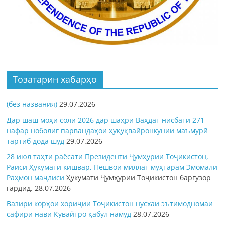
Тозатарин хабарҳо
(без названия)
29.07.2026
Дар шаш моҳи соли 2026 дар шаҳри Ваҳдат нисбати 271
нафар ноболиғ парвандаҳои ҳуқуқвайронкунии маъмурӣ
тартиб дода шуд
29.07.2026
28 июл таҳти раёсати Президенти Ҷумҳурии Тоҷикистон,
Раиси Ҳукумати кишвар, Пешвои миллат муҳтарам Эмомалӣ
Раҳмон
маҷлиси
Ҳукумати Ҷумҳурии Тоҷикистон баргузор
гардид.
28.07.2026
Вазири корҳои хориҷии Тоҷикистон нусхаи эътимодномаи
сафири нави Кувайтро қабул намуд
28.07.2026