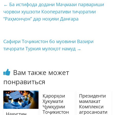
←
Ба истифода додани Маҷмааи парвариши
чорвои хушзоти Кооперативи тиҷоратии
“Раҳмонҷон” дар ноҳияи Данғара
Сафири Тоҷикистон бо муовини Вазири
тиҷорати Туркия мулоқот намуд
→
Вам также может
понравиться
Қарорҳои
Президенти
Ҳукумати
мамлакат
Ҷумҳурии
Комплекси
Тоҷикистон
агросаноати
Нахустин