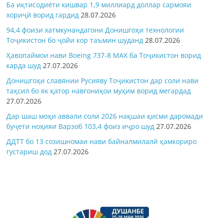
Ба иқтисодиёти кишвар 1,9 миллиард доллар сармояи
хориҷӣ ворид гардид
28.07.2026
94,4 фоизи хатмкунандагони Донишгоҳи технологии
Тоҷикистон бо ҷойи кор таъмин шуданд
28.07.2026
Ҳавопаймои нави Boeing 737-8 MAX ба Тоҷикистон ворид
карда шуд
27.07.2026
Донишгоҳи славянии Русияву Тоҷикистон дар соли нави
таҳсил бо як қатор навгониҳои муҳим ворид мегардад
27.07.2026
Дар шаш моҳи аввали соли 2026 нақшаи қисми даромади
буҷети ноҳияи Варзоб 103,4 фоиз иҷро шуд
27.07.2026
ДДТТ бо 13 созишномаи нави байналмилалӣ ҳамкориро
густариш дод
27.07.2026