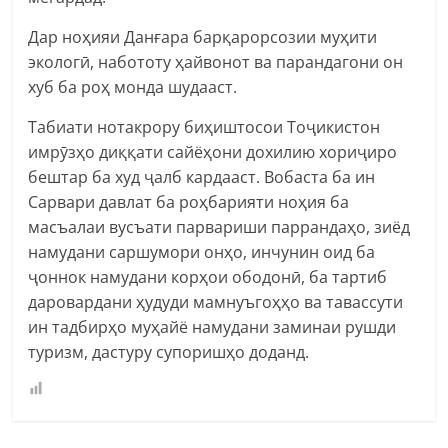
Дар ноҳияи Данғара барқарорсозии муҳити
экологӣ, набототу ҳайвонот ва парандагони он
хуб ба роҳ монда шудааст.
Табиати нотакрору биҳиштосои Тоҷикистон
имрӯзҳо диққати сайёҳони дохилию хориҷиро
бештар ба худ ҷалб кардааст. Вобаста ба ин
Сарвари давлат ба роҳбарияти ноҳия ба
масъалаи вусъати парвариши паррандаҳо, зиёд
намудани саршумори онҳо, инчунин оид ба
ҷоннок намудани корҳои ободонӣ, ба тартиб
даровардани ҳудуди мамнуъгоҳҳо ва тавассути
ин тадбирҳо муҳайё намудани заминаи рушди
туризм, дастуру супоришҳо доданд.