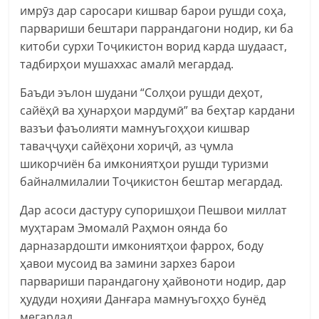
имрӯз дар саросари кишвар барои рушди соҳа,
парвариши бештари паррандагони нодир, ки ба
китоби сурхи Тоҷикистон ворид карда шудааст,
тадбирҳои мушаххас амалӣ мегардад.
Баъди эълон шудани “Солҳои рушди деҳот,
сайёҳӣ ва ҳунарҳои мардумӣ” ва беҳтар кардани
вазъи фаъолияти мамнуъгоҳҳои кишвар
таваҷҷуҳи сайёҳони хориҷӣ, аз ҷумла
шикорчиён ба имкониятҳои рушди туризми
байналмилалии Тоҷикистон бештар мегардад.
Дар асоси дастуру супоришҳои Пешвои миллат
муҳтарам Эмомалӣ Раҳмон оянда бо
дарназардошти имкониятҳои фаррох, боду
ҳавои мусоид ва замини зархез барои
парвариши парандагону ҳайвоноти нодир, дар
ҳудуди ноҳияи Данғара мамнуъгоҳҳо бунёд
мегардад.