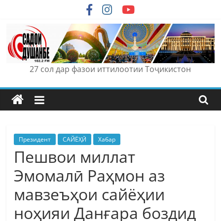
Skip
to
content
27 сол дар фазои иттилоотии Тоҷикистон
Президент
САЙЁҲӢ
Хабар
Пешвои миллат
Эмомалӣ Раҳмон аз
мавзеъҳои сайёҳии
ноҳияи Данғара боздид