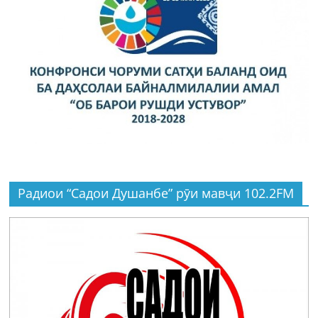
Радиои “Садои Душанбе” рӯи мавҷи 102.2FM