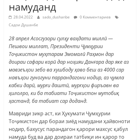
намуданд
28.04.2022
sado_dushanbe
0 Комментариев
Садои Душанбе
28 апрел Асосгузори сулҳу ваҳдати миллӣ —
Пешвои миллат, Президенти Ҷумҳурии
Тоҷикистон муҳтарам Эмомалӣ Раҳмон дар
доираи сафари корӣ дар ноҳияи Данғара дар яке аз
мавзеъҳои зебо ва хушбоду ҳаво беш аз 4000 сар
навъҳои гуногуни паррандагони нодир, аз ҷумла
кабки дарӣ, мурғи даштӣ, мурғҳои фиръавн ва
ҳилолро, ки ба табиати Тоҷикистон мутобиқ
ҳастанд, ба табиат сар доданд.
Мавриди зикр аст, ки Ҳукумати Ҷумҳурии
Тоҷикистон дар бораи зиёд намудани ҳайвоноти
нодир, бахусус парандагон қарори махсус қабул
намуда буд ва дар доираи татбиқи ин қарор то