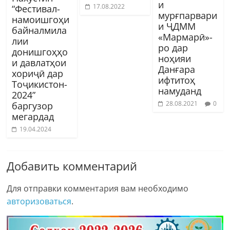
и
17.08.2022
“Фестивал-
мурғпарвари
намоишгоҳи
и ҶДММ
байналмила
«Мармарӣ»-
лии
ро дар
донишгоҳҳо
ноҳияи
и давлатҳои
Данғара
хориҷӣ дар
ифтитоҳ
Тоҷикистон-
намуданд
2024”
28.08.2021
0
баргузор
мегардад
19.04.2024
Добавить комментарий
Для отправки комментария вам необходимо
авторизоваться
.