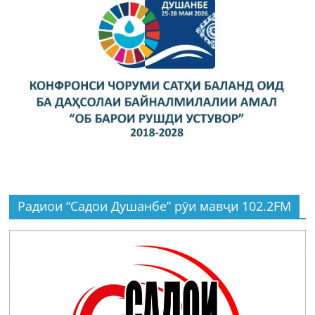
Радиои “Садои Душанбе” рӯи мавҷи 102.2FM