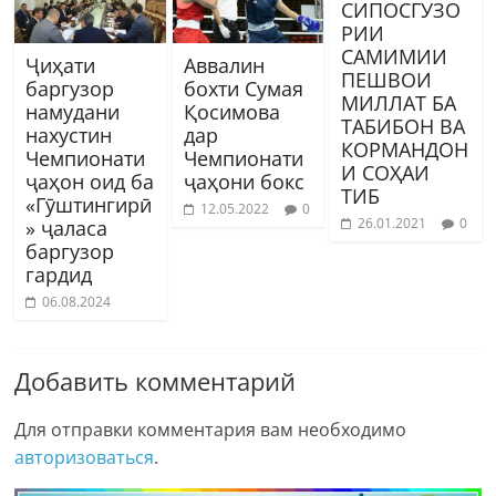
СИПОСГУЗО
РИИ
САМИМИИ
Ҷиҳати
Аввалин
ПЕШВОИ
баргузор
бохти Сумая
МИЛЛАТ БА
намудани
Қосимова
ТАБИБОН ВА
нахустин
дар
КОРМАНДОН
Чемпионати
Чемпионати
И СОҲАИ
ҷаҳон оид ба
ҷаҳони бокс
ТИБ
«Гӯштингирӣ
12.05.2022
0
26.01.2021
0
» ҷаласа
баргузор
гардид
06.08.2024
Добавить комментарий
Для отправки комментария вам необходимо
авторизоваться
.