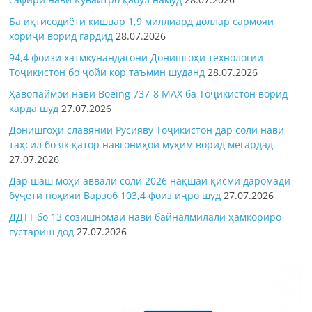
Ба иқтисодиёти кишвар 1,9 миллиард доллар сармояи
хориҷӣ ворид гардид
28.07.2026
94,4 фоизи хатмкунандагони Донишгоҳи технологии
Тоҷикистон бо ҷойи кор таъмин шуданд
28.07.2026
Ҳавопаймои нави Boeing 737-8 MAX ба Тоҷикистон ворид
карда шуд
27.07.2026
Донишгоҳи славянии Русияву Тоҷикистон дар соли нави
таҳсил бо як қатор навгониҳои муҳим ворид мегардад
27.07.2026
Дар шаш моҳи аввали соли 2026 нақшаи қисми даромади
буҷети ноҳияи Варзоб 103,4 фоиз иҷро шуд
27.07.2026
ДДТТ бо 13 созишномаи нави байналмилалӣ ҳамкориро
густариш дод
27.07.2026