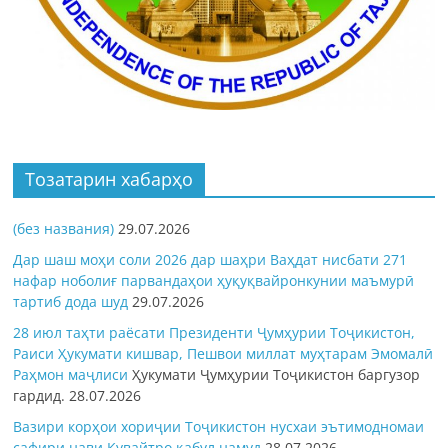
Тозатарин хабарҳо
(без названия)
29.07.2026
Дар шаш моҳи соли 2026 дар шаҳри Ваҳдат нисбати 271
нафар ноболиғ парвандаҳои ҳуқуқвайронкунии маъмурӣ
тартиб дода шуд
29.07.2026
28 июл таҳти раёсати Президенти Ҷумҳурии Тоҷикистон,
Раиси Ҳукумати кишвар, Пешвои миллат муҳтарам Эмомалӣ
Раҳмон
маҷлиси
Ҳукумати Ҷумҳурии Тоҷикистон баргузор
гардид.
28.07.2026
Вазири корҳои хориҷии Тоҷикистон нусхаи эътимодномаи
сафири нави Кувайтро қабул намуд
28.07.2026