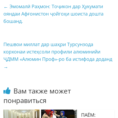
←
Эмомалӣ Раҳмон: Тоҷикон дар Ҳукумати
ояндаи Афғонистон ҷойгоҳи шоиста дошта
бошанд.
Пешвои миллат дар шаҳри Турсунзода
корхонаи истеҳсоли профили алюминийи
ҶДММ «Алюмин Проф»-ро ба истифода доданд
→
Вам также может
понравиться
ПАЁМ: