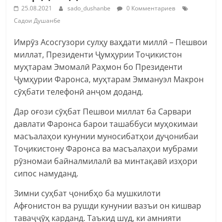
25.08.2021
sado_dushanbe
0 Комментариев
Садои Душанбе
Имрӯз Асосгузори сулҳу ваҳдати миллӣ – Пешвои
миллат, Президенти Ҷумҳурии Тоҷикистон
муҳтарам Эмомалӣ Раҳмон бо Президенти
Ҷумҳурии Фаронса, муҳтарам Эммануэл Макрон
сӯҳбати телефонӣ анҷом доданд.
Дар оғози сӯҳбат Пешвои миллат ба Сарвари
давлати Фаронса барои ташаббуси муҳокимаи
масъалаҳои кунунии муносибатҳои дуҷонибаи
Тоҷикистону Фаронса ва масъалаҳои мубрами
рӯзномаи байналмилалӣ ва минтақавӣ изҳори
сипос намуданд.
Зимни суҳбат ҷонибҳо ба мушкилоти
Афғонистон ва рушди кунунии вазъи он кишвар
таваҷҷӯҳ карданд. Таъкид шуд, ки амнияти