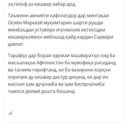
эътилоф аз кишвар хабар дод.
Таъмини амнияти кафолатдор дар минтақаи
Осиёи Марказӣ муҳимтарин шарти рушди
минбаъдаи устувори иҷтимоию иқтисодии
кишварҳоямон мебошад қайд кардан Сарвари
давлат.
Тарафҳо дар бораи идомаи машваратҳо оид ба
масъалаҳои Афғонистон ба мувофиқа расиданд
ва тасмим гирифтанд, ки ба вазирони корҳои
хориҷии ду кишвар дастур диҳанд, ки дар ин
масоил ҳам дуҷониба ва ҳам бисёрҷониба
тамоси доимӣ дошта бошанд.