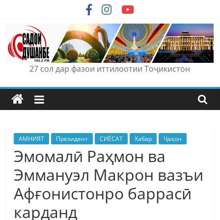
Skip
to
content
27 сол дар фазои иттилоотии Тоҷикистон
АМНИЯТ
Президент
СИЁСАТ
Хабар
Ҷаҳон
Эмомалӣ Раҳмон ва
Эммануэл Макрон вазъи
Афғонистонро баррасӣ
карданд