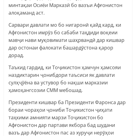
минтақаи Осиёи Марказӣ бо вазъи Афғонистон
алоқаманд аст.
Сарвари давлати мо бо нигаронӣ қайд кард, ки
Афғонистон имрӯз бо сабаби таҳдиди воқеии
мавҷи нави муқовимати шаҳрвандӣ дар кишвар
дар остонаи фалокати башардӯстона қарор
дорад.
Таъкид гардид, ки Тоҷикистон ҳамчун ҳамсояи
наздиктарин ҷонибдори таъсиси як давлати
сулҳҷӯёна ва устувор бо нақши марказии
ҳамоҳангсозии СММ мебошад.
Президенти кишвар ба Президенти Фаронса дар
бораи чораҳои ҷониби Тоҷикистон ҷиҳати
таҳкими амнияти марзи Тоҷикистон бо
Афғонистон дар партави якбора бад шудани
вазъ дар Афғонистон пас аз хуруҷи нерӯҳои