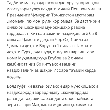
Тадбири мазкур дар асоси дастуру супоришҳои
Асосгузори сулҳу ваҳдати миллӣ-Пешвои миллат,
Президенти Ҷумҳурии Тоҷикистон муҳтарам
Эмомалӣ Раҳмон рӯйи кор омада, ба дастгирии
оилаҳои шаҳидони муноқишаҳо равона
гардидааст. Қитъаи замини наздиҳавлигӣ ба 8
оила аз Ҷамоати деҳоти Чоркӯҳ, 1 оила аз
Ҷамоати деҳоти Ворух ва 1 оила аз Ҷамоати
деҳоти Сурх дода шуда, инчунин варзишгари
номӣ Муҳаммадхӯҷа Ёқубов ва 2 оилаи
камбизоат низ бо қитъаҳои замини
наздиҳавлигӣ аз шаҳри Исфара таъмин карда
шуданд.
Бояд гуфт, ки вазъи оилаҳои дар муноқишаҳои
наздисарҳадӣ зарардидаву шаҳидгардида,
раванди таҳсили фарзандони онҳо пайваста
зери назари Мақомоти иҷроияи ҳокимияти