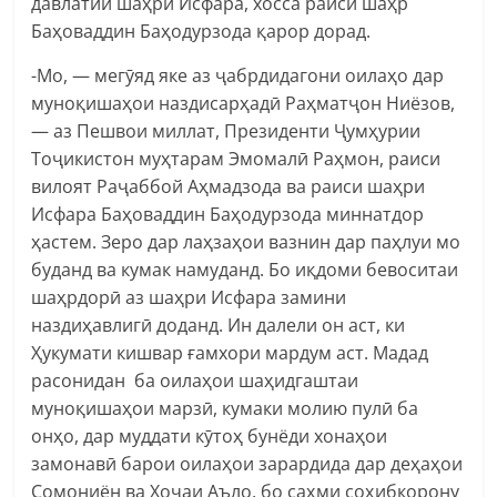
давлатии шаҳри Исфара, хосса раиси шаҳр
Баҳоваддин Баҳодурзода қарор дорад.
-Мо, — мегӯяд яке аз ҷабрдидагони оилаҳо дар
муноқишаҳои наздисарҳадӣ Раҳматҷон Ниёзов,
— аз Пешвои миллат, Президенти Ҷумҳурии
Тоҷикистон муҳтарам Эмомалӣ Раҳмон, раиси
вилоят Раҷаббой Аҳмадзода ва раиси шаҳри
Исфара Баҳоваддин Баҳодурзода миннатдор
ҳастем. Зеро дар лаҳзаҳои вазнин дар паҳлуи мо
буданд ва кумак намуданд. Бо иқдоми бевоситаи
шаҳрдорӣ аз шаҳри Исфара замини
наздиҳавлигӣ доданд. Ин далели он аст, ки
Ҳукумати кишвар ғамхори мардум аст. Мадад
расонидан ба оилаҳои шаҳидгаштаи
муноқишаҳои марзӣ, кумаки молию пулӣ ба
онҳо, дар муддати кӯтоҳ бунёди хонаҳои
замонавӣ барои оилаҳои зарардида дар деҳаҳои
Сомониён ва Хоҷаи Аъло, бо саҳми соҳибкорону