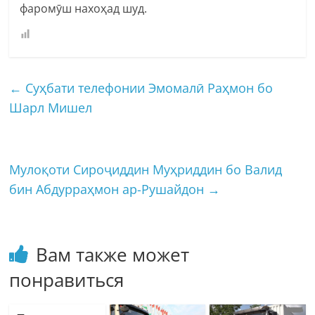
фаромӯш нахоҳад шуд.
←
Суҳбати телефонии Эмомалӣ Раҳмон бо
Шарл Мишел
Мулоқоти Сироҷиддин Муҳриддин бо Валид
бин Абдурраҳмон ар-Рушайдон
→
Вам также может
понравиться