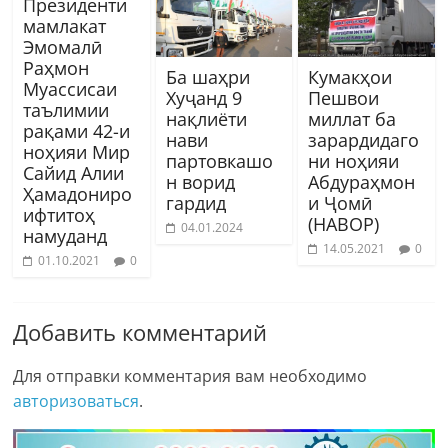
Президенти
мамлакат
Эмомалӣ
Раҳмон
Ба шаҳри
Кумакҳои
Муассисаи
Хуҷанд 9
Пешвои
таълимии
нақлиёти
миллат ба
рақами 42-и
нави
зарардидаго
ноҳияи Мир
партовкашо
ни ноҳияи
Сайид Алии
н ворид
Абдураҳмон
Ҳамадониро
гардид
и Ҷомӣ
ифтитоҳ
(НАВОР)
04.01.2024
намуданд
14.05.2021
0
01.10.2021
0
Добавить комментарий
Для отправки комментария вам необходимо
авторизоваться
.