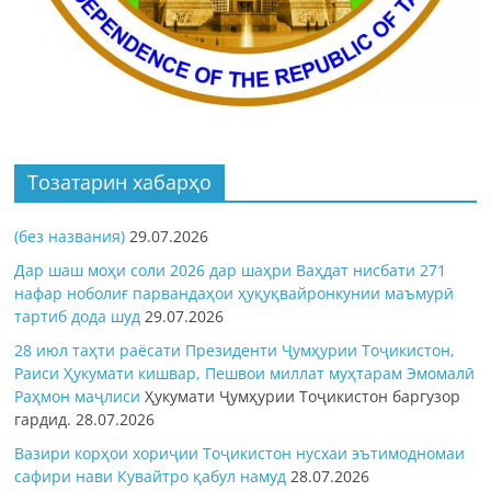
Тозатарин хабарҳо
(без названия)
29.07.2026
Дар шаш моҳи соли 2026 дар шаҳри Ваҳдат нисбати 271
нафар ноболиғ парвандаҳои ҳуқуқвайронкунии маъмурӣ
тартиб дода шуд
29.07.2026
28 июл таҳти раёсати Президенти Ҷумҳурии Тоҷикистон,
Раиси Ҳукумати кишвар, Пешвои миллат муҳтарам Эмомалӣ
Раҳмон
маҷлиси
Ҳукумати Ҷумҳурии Тоҷикистон баргузор
гардид.
28.07.2026
Вазири корҳои хориҷии Тоҷикистон нусхаи эътимодномаи
сафири нави Кувайтро қабул намуд
28.07.2026