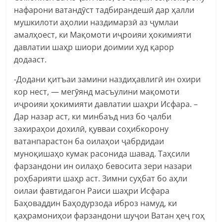
нафарони ватандӯст тадбирандешӣ дар ҳалли
мушкилоти аҳолии наздимарзӣ аз ҷумлаи
амалҳоест, ки Мақомоти иҷроияи ҳокимияти
давлатии шаҳр шиори доимии худ қарор
додааст.
-Додани қитъаи замини наздиҳавлигӣ ин охири
кор нест, — мегӯянд масъулини мақомоти
иҷроияи ҳокимияти давлатии шаҳри Исфара. –
Дар назар аст, ки минбаъд низ бо ҷалби
захираҳои дохилӣ, қувваи соҳибкорону
ватанпарастон ба оилаҳои ҷабрдидаи
муноқишаҳо кумак расонида шавад. Таҳсили
фарзандони ин оилаҳо бевосита зери назари
роҳбарияти шаҳр аст. Зимни суҳбат бо аҳли
оилаи фавтидагон Раиси шаҳри Исфара
Баҳоваддин Баҳодурзода иброз намуд, ки
қаҳрамониҳои фарзандони шуҷои Ватан ҳеҷ гоҳ