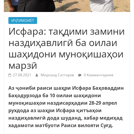
ИҶТИМОИЁТ
Исфара: тақдими замини
наздиҳавлигӣ ба оилаи
шаҳидони муноқишаҳои
марзӣ
27.08.2021
Мирсаид Сатторов
0 Комментариев
Аз ҷониби раиси шаҳри Исфара Баҳоваддин
Баҳодурзода ба 10 оилаи шаҳидони
муноқишаҳои наздисарҳадии 28-29 апрел
рухдода аз шаҳри Исфара қитъаҳои
наздиҳавлигӣ дода шуданд, хабар медиҳад
хадамоти матбуоти Раиси вилояти Суғд.