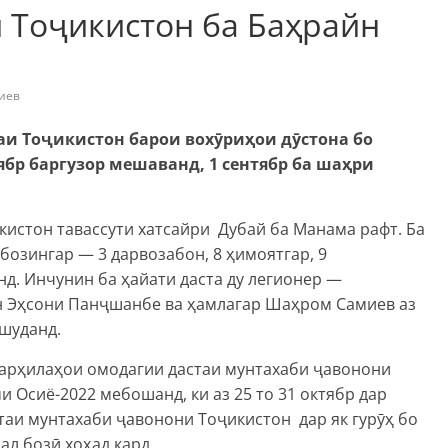
 Тоҷикистон ба Баҳрайн
иев
аи Тоҷикистон барои вохӯриҳои дӯстона бо
тябр баргузор мешаванд, 1 сентябр ба шаҳри
истон тавассути хатсайри Дубай ба Манама рафт. Ба
бозингар — 3 дарвозабон, 8 ҳимоятгар, 9
д. Инчунин ба ҳайати даста ду легионер —
н Эҳсони Панҷшанбе ва ҳамлагар Шаҳром Самиев аз
 шуданд.
марҳилаҳои омодагии дастаи мунтахаби ҷавонони
 Осиё-2022 мебошанд, ки аз 25 то 31 октябр дар
аи мунтахаби ҷавонони Тоҷикистон дар як гурӯҳ бо
ал бозӣ хоҳад кард.