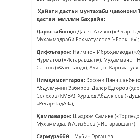
Ҳайати дастаи мунтахаби ҷавонони То
дастаи миллии Баҳрайн:
Дарвозабонҳо:
Далер Азизов («Регар-Тад
Муҳаммадрабӣ Раҳматуллоев («Барқчӣ»);
Дифоъгарон:
Наимҷон Иброҳимзода («Ху
Нурматов («Истаравшан»), Муҳаммаҷон На
Сангов («Файзканд»), Алиҷон Кароматулло
Нимҳимоятгарон:
Эҳсони Панҷшанбе («Н
Абдулмумин Забиров, Далер Ёдгоров (ҳард
Солеҳов (КМВА), Хуршед Абдуллоев («Душ
«Регар-ТадАЗ»);
Ҳамлаварон:
Шаҳром Самиев («Торпедо-Б
Муҳаммадалӣ Азизбоев («Истаравшан»).
Сармураббӣ –
Мубин Эргашев.