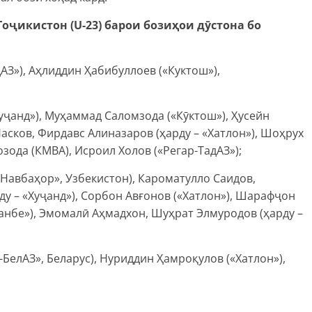
ҷикистон (U-23) барои бозиҳои дӯстона бо
АЗ»), Аҳлиддин Ҳабибуллоев («Куктош»),
ҷанд»), Муҳаммад Саломзода («Кӯктош»), Ҳусейн
сков, Фирдавс Алиназаров (ҳарду – «Хатлон»), Шоҳрух
зода (КМВА), Исроил Холов («Регар-ТадАЗ»);
авбаҳор», Узбекистон), Кароматулло Саидов,
у – «Хуҷанд»), Сорбон Авғонов («Хатлон»), Шарафҷон
анбе»), Эмомалӣ Аҳмадхон, Шуҳрат Элмуродов (ҳарду –
елАЗ», Беларус), Нуриддин Ҳамроқулов («Хатлон»),