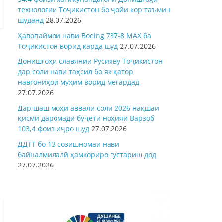
технологии Тоҷикистон бо ҷойи кор таъмин
шуданд
28.07.2026
Ҳавопаймои нави Boeing 737-8 MAX ба
Тоҷикистон ворид карда шуд
27.07.2026
Донишгоҳи славянии Русияву Тоҷикистон
дар соли нави таҳсил бо як қатор
навгониҳои муҳим ворид мегардад
27.07.2026
Дар шаш моҳи аввали соли 2026 нақшаи
қисми даромади буҷети ноҳияи Варзоб
103,4 фоиз иҷро шуд
27.07.2026
ДДТТ бо 13 созишномаи нави
байналмилалӣ ҳамкориро густариш дод
27.07.2026