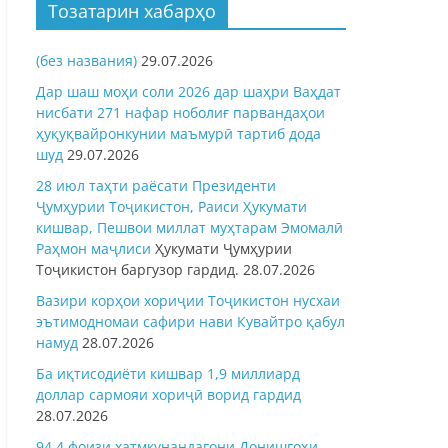
Тозатарин хабарҳо
(без названия)
29.07.2026
Дар шаш моҳи соли 2026 дар шаҳри Ваҳдат
нисбати 271 нафар ноболиғ парвандаҳои
ҳуқуқвайронкунии маъмурӣ тартиб дода
шуд
29.07.2026
28 июл таҳти раёсати Президенти
Ҷумҳурии Тоҷикистон, Раиси Ҳукумати
кишвар, Пешвои миллат муҳтарам Эмомалӣ
Раҳмон
маҷлиси
Ҳукумати Ҷумҳурии
Тоҷикистон баргузор гардид.
28.07.2026
Вазири корҳои хориҷии Тоҷикистон нусхаи
эътимодномаи сафири нави Кувайтро қабул
намуд
28.07.2026
Ба иқтисодиёти кишвар 1,9 миллиард
доллар сармояи хориҷӣ ворид гардид
28.07.2026
94,4 фоизи хатмкунандагони Донишгоҳи