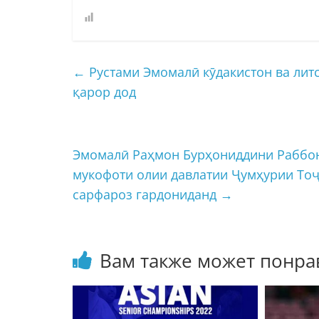
←
Рустами Эмомалӣ кӯдакистон ва лит
қарор дод
Эмомалӣ Раҳмон Бурҳониддини Раббон
мукофоти олии давлатии Ҷумҳурии То
сарфароз гардониданд
→
Вам также может понра