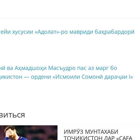
сейи хусусии «Адолат»-ро мавриди баҳрабардорӣ
ӣ ва Аҳмадшоҳи Масъудро пас аз марг бо
ҷикистон — ордени «Исмоили Сомонӣ дараҷаи I»
виться
ИМРӮЗ МУНТАХАБИ
ТОҶИКИСТОН ДАР «CAFA