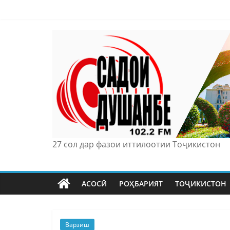
Skip
to
content
27 сол дар фазои иттилоотии Тоҷикистон
АСОСӢ
РОҲБАРИЯТ
ТОҶИКИСТОН
Варзиш