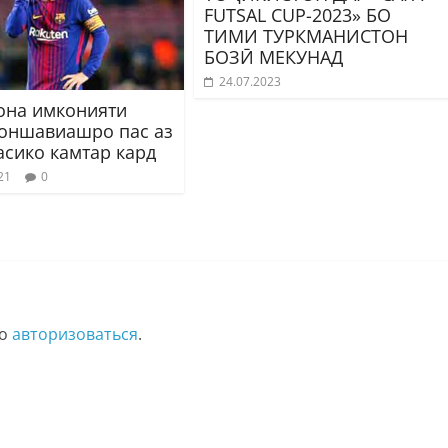
FUTSAL CUP-2023» БО
ТИМИ ТУРКМАНИСТОН
БОЗӢ МЕКУНАД
24.07.2023
она имконияти
оншавиашро пас аз
асико камтар кард
21
0
мо
авторизоваться
.