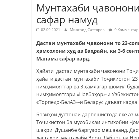
Мунтахаби ҷавонони
сафар намуд
02.09.2021
Мирсаид Сатторов
0 Комментар
Дастаи мунтахаби ҷавонони то 23-сол
ҳамсолони худ аз Баҳрайн, ки 3-6 сен
Манама сафар кард.
Ҳайати дастаи мунтахаби ҷавонони Тоҷик
ҳайати дастаи мунтахаби Тоҷикистон 23 
нимҳимоятгар ва 3 ҳамлагар шомил будан
нимҳимоятгари «Навбаҳор»-и Узбекисто
«Торпедо-БелАЗ»-и Беларус даъват карда
Бозиҳои дӯстонаи дарпешистода яке аз 
Тоҷикистон ба мусобиқаи интихобии Ҷоми
шаҳри Душанбе баргузор мешаванд. Даст
дастаҳои мунтахаби Эрон, Лубнон ва Неп