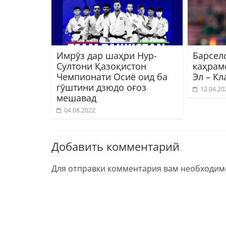
Имрӯз дар шаҳри Нур-
Барсел
Султони Қазоқистон
каҳрам
Чемпионати Осиё оид ба
Эл – Кл
гӯштини дзюдо оғоз
12.04.20
мешавад
04.08.2022
Добавить комментарий
Для отправки комментария вам необходи