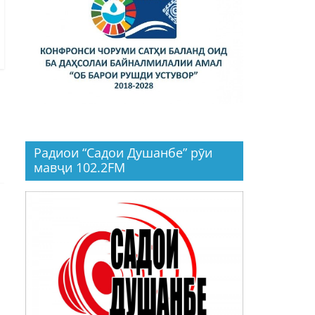
Радиои “Садои Душанбе” рӯи
мавҷи 102.2FM