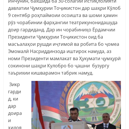
Инчунин, бахшида ба 30-солагии Истиқлолияти
давлатии Ҷумҳурии Тоҷикистон дар шаҳри Кӯлоб
9 сентябр роҳпаймоии осоишта ва шоми ҳамин
рӯз чорабинии фарҳангии театрикунонидашуда
доир гардиданд. Дар ин чорабиниҳо Ёрдамчии
Президенти Ҷумҳурии Тоҷикистон оид ба
масъалаҳои рушди иҷтимоӣ ва робита бо ҷомеа
Эмомалӣ Насриддинзода иштирок намуда, аз
номи Президенти мамлакат ва Ҳукумати ҷумҳурӣ
сокинони шаҳри Кулобро бо ҷашни бузургу
таърихии кишварамон табрик намуд.
Зикр
гарди
д, ки
дар
доира
и
ҳидоя