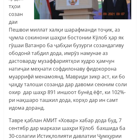
тҳои
созан
даи
Пешвои миллат халқи шарафманди тоҷик, аз
ҷумла сокинони шаҳри бостонии Кӯлоб ҳар як
гӯшаи Ватанро ба ҷабҳаи бузурги созандагиву
ободонӣ табдил дода, имрӯз намунае аз
дастоварду музаффариятҳои худро ҳамчун
натиҷаи меҳнати софдилонаву фидокорона
муаррифӣ менамоянд. Мавриди зикр аст, ки бо
ҷаҳду талоши созанда дар давоми сеюним соли
охир дар шаҳр 891 иншоот бунёд ёфт, ки 102%-
ри нақшаро ташкил дода, корҳо дар ин самт
идома доранд.
Тавре қаблан АМИТ «Ховар» хабар дода буд, 7
сентябр дар маркази шаҳри Кӯлоб бахшида ба
30-солагии Истиқлолияти давлатии Ҷумҳурии