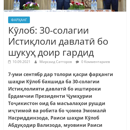
ФАРҲАНГ
Кӯлоб: 30-солагии
Истиқлоли давлатӣ бо
шукуҳ доир гардид
10.09.2021
Мирсаид Сатторов
0 Комментариев
7-уми сентябр дар толори қасри фарҳанги
шаҳри Кӯлоб бахшида ба 30-солагии
Истиқлолияти давлатӣ бо иштироки
Ёрдамчии Президенти Ҷумҳурии
Тоҷикистон оид ба масъалаҳои рушди
иҷтимоӣ ва робита бо ҷомеа Эмомалӣ
Насриддинзода, Раиси шаҳри Кӯлоб
Абдуқодир Вализода, муовини Раиси