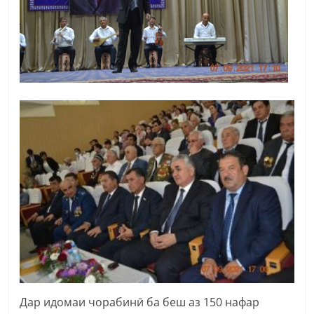
Дар идомаи чорабинӣ ба беш аз 150 нафар