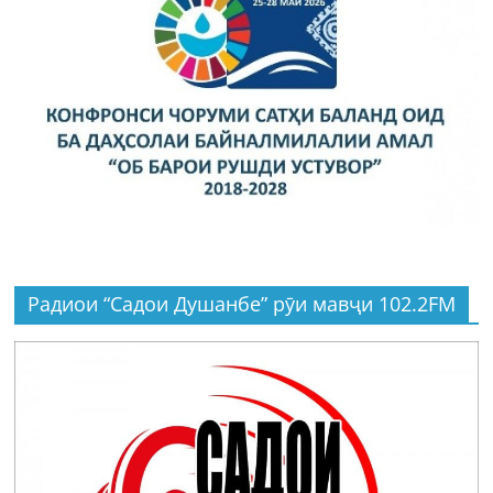
Радиои “Садои Душанбе” рӯи мавҷи 102.2FM