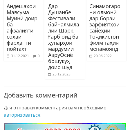
Андешаҳои
Дар
Синамогаро
Мавсума
Душанбе
ни олмонӣ
Муинӣ доир
Фестивали
дар бораи
ба
байналмила
зарфиятҳои
афзалияти
лии Шарқ-
сайёҳии
соҳаи
Ғарб оид ба
Тоҷикистон
фарҳанги
ҳунарҳои
филм таҳия
пойтахт
мардумии
менамоянд
АвруОсиё
31.12.2021
0
20.06.2022
бошукуҳ
доир шуд
25.12.2023
Добавить комментарий
Для отправки комментария вам необходимо
авторизоваться
.