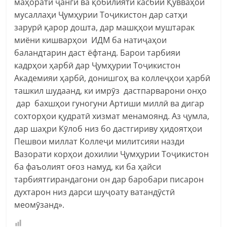
маҳорати ҷангӣ ва қобилияти касбии Қувваҳои
мусаллаҳи Ҷумҳурии Тоҷикистон дар сатҳи
зарурӣ қарор дошта, дар машқҳои муштарак
миёни кишварҳои ИДМ ба натиҷаҳои
баландтарин даст ёфтанд. Барои тарбияи
кадрҳои ҳарбӣ дар Ҷумҳурии Тоҷикистон
Академияи ҳарбӣ, донишгоҳ ва коллеҷҳои ҳарбӣ
ташкил шудаанд, ки имрӯз дастпарварони онҳо
дар бахшҳои гуногуни Артиши миллӣ ва дигар
сохторҳои қудратӣ хизмат менамоянд. Аз ҷумла,
дар шаҳри Кӯлоб низ бо дастгириву ҳидоятҳои
Пешвои миллат Коллеҷи милитсияи назди
Вазорати корҳои дохилии Ҷумҳурии Тоҷикистон
ба фаъолият оғоз намуд, ки ба ҳайси
тарбиятгирандагони он дар баробари писарон
духтарон низ дарси шуҷоату ватандӯстӣ
меомӯзанд».