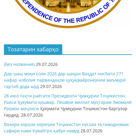
Тозатарин хабарҳо
(без названия)
29.07.2026
Дар шаш моҳи соли 2026 дар шаҳри Ваҳдат нисбати 271
нафар ноболиғ парвандаҳои ҳуқуқвайронкунии маъмурӣ
тартиб дода шуд
29.07.2026
28 июл таҳти раёсати Президенти Ҷумҳурии Тоҷикистон,
Раиси Ҳукумати кишвар, Пешвои миллат муҳтарам Эмомалӣ
Раҳмон
маҷлиси
Ҳукумати Ҷумҳурии Тоҷикистон баргузор
гардид.
28.07.2026
Вазири корҳои хориҷии Тоҷикистон нусхаи эътимодномаи
сафири нави Кувайтро қабул намуд
28.07.2026