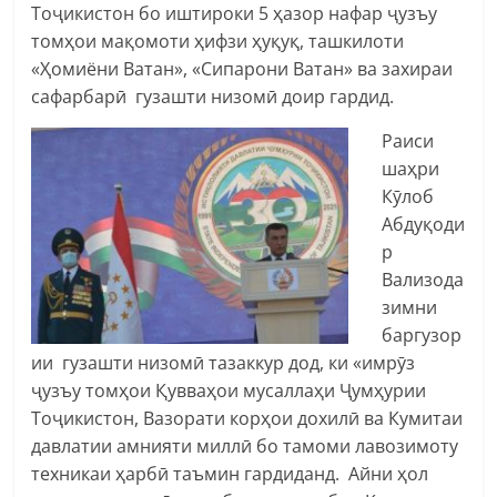
Тоҷикистон бо иштироки 5 ҳазор нафар ҷузъу
томҳои мақомоти ҳифзи ҳуқуқ, ташкилоти
«Ҳомиёни Ватан», «Сипарони Ватан» ва захираи
сафарбарӣ гузашти низомӣ доир гардид.
Раиси
шаҳри
Кӯлоб
Абдуқоди
р
Вализода
зимни
баргузор
ии гузашти низомӣ тазаккур дод, ки «имрӯз
ҷузъу томҳои Қувваҳои мусаллаҳи Ҷумҳурии
Тоҷикистон, Вазорати корҳои дохилӣ ва Кумитаи
давлатии амнияти миллӣ бо тамоми лавозимоту
техникаи ҳарбӣ таъмин гардиданд. Айни ҳол