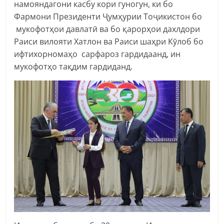
намояндагони касбу кори гуногун, ки бо
Фармони Президенти Ҷумҳурии Тоҷикистон бо
мукофотҳои давлатӣ ва бо қарорҳои дахлдори
Раиси вилояти Хатлон ва Раиси шаҳри Кӯлоб бо
ифтихорномаҳо сарфароз гардидаанд, ин
мукофотҳо тақдим гардиданд.