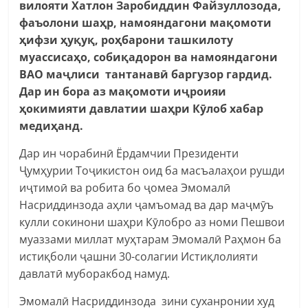
вилояти Хатлон Заробиддин Файзуллозода,
фаъолони шаҳр, намояндагони мақомоти
ҳифзи ҳуқуқ, роҳбарони ташкилоту
муассисаҳо, собиқадорон ва намояндагони
ВАО маҷлиси тантанавӣ баргузор гардид.
Дар ин бора аз мақомоти иҷроияи
ҳокимияти давлатии шаҳри Кӯлоб хабар
медиҳанд.
Дар ин чорабинӣ Ёрдамчии Президенти
Ҷумҳурии Тоҷикистон оид ба масъалаҳои рушди
иҷтимоӣ ва робита бо ҷомеа Эмомалӣ
Насриддинзода аҳли ҷамъомад ва дар маҷмӯъ
кулли сокинони шаҳри Кӯлобро аз номи Пешвои
муаззами миллат муҳтарам Эмомалӣ Раҳмон ба
истиқболи ҷашни 30-солагии Истиқлолияти
давлатӣ муборакбод намуд.
Эмомалӣ Насриддинзода зини суханронии худ