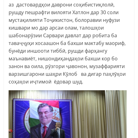
аз дастовардҳои даврони соҳибистиқлолӣ,
рушду пешрафти вилояти Хатлон дар 30 соли
мустақилияти Тоҷикистон, болоравии нуфузи
кишвари мо дар арсаи олам, талошҳои
шабонарӯзии Сарвари давлат дар робита ба
таваҷҷуҳи хосаашон ба бахши мактабу маориф,
бунёди иншооти тиббӣ, рушди фарҳангу
маънавиёт, нишондиҳандаҳои бахши кор бо
занон ва оила, рӯзгори ҷавонон, музаффарияти
варзишгарони шаҳри Кӯлоб ва дигар паҳлӯҳои
соҳаҳои иҷтимоӣ ёдовар шуд.