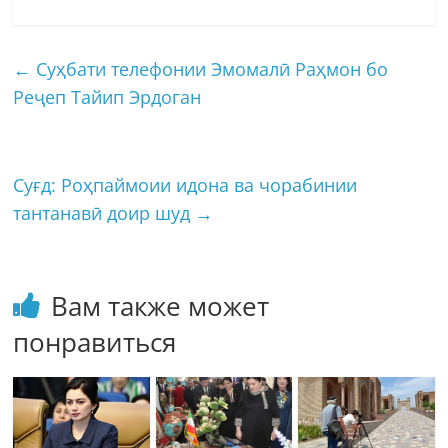
←
Суҳбати телефонии Эмомалӣ Раҳмон бо
Реҷеп Тайип Эрдоган
Суғд: Роҳпаймоии идона ва чорабинии
тантанавӣ доир шуд
→
Вам также может
понравиться