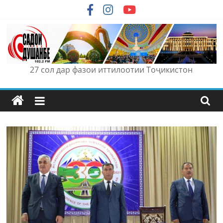
Skip
to
content
27 сол дар фазои иттилоотии Тоҷикистон