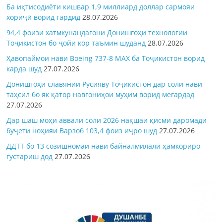
Ба иқтисодиёти кишвар 1,9 миллиард доллар сармояи
хориҷӣ ворид гардид
28.07.2026
94,4 фоизи хатмкунандагони Донишгоҳи технологии
Тоҷикистон бо ҷойи кор таъмин шуданд
28.07.2026
Ҳавопаймои нави Boeing 737-8 MAX ба Тоҷикистон ворид
карда шуд
27.07.2026
Донишгоҳи славянии Русияву Тоҷикистон дар соли нави
таҳсил бо як қатор навгониҳои муҳим ворид мегардад
27.07.2026
Дар шаш моҳи аввали соли 2026 нақшаи қисми даромади
буҷети ноҳияи Варзоб 103,4 фоиз иҷро шуд
27.07.2026
ДДТТ бо 13 созишномаи нави байналмилалӣ ҳамкориро
густариш дод
27.07.2026