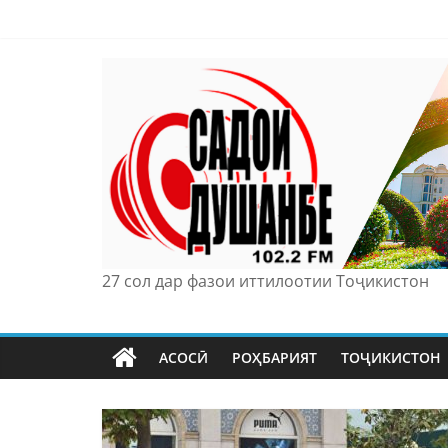
Skip
to
content
27 сол дар фазои иттилоотии Тоҷикистон
АСОСӢ
РОҲБАРИЯТ
ТОҶИКИСТОН