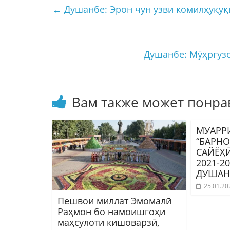
←
Душанбе: Эрон чун узви комилҳуқу
Душанбе: Мӯҳргуз
Вам также может понра
МУАРР
“БАРН
САЙЁҲ
2021-2
ДУШАН
25.01.20
Пешвои миллат Эмомалӣ
Раҳмон бо намоишгоҳи
маҳсулоти кишоварзӣ,