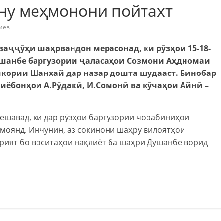
ону меҳмонони пойтахт
иев
ваҷҷӯҳи шаҳрвандон мерасонад, ки рӯзҳои 15-18-
Душанбе баргузории ҷаласаҳои Созмони Аҳдномаи
кории Шанхай дар назар дошта шудааст. Бинобар
хиёбонҳои А.Рӯдакӣ, И.Сомонӣ ва кӯчаҳои Айнӣ –
мешавад, ки дар рӯзҳои баргузории чорабиниҳои
амоянд. Инчунин, аз сокинони шаҳру вилоятҳои
урият бо воситаҳои нақлиёт ба шаҳри Душанбе ворид