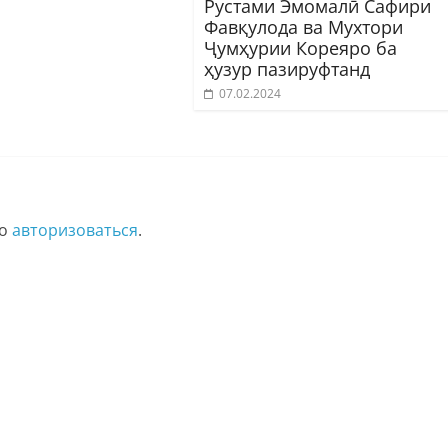
Рустами Эмомалӣ Сафири
Фавқулода ва Мухтори
Ҷумҳурии Кореяро ба
ҳузур пазируфтанд
07.02.2024
мо
авторизоваться
.