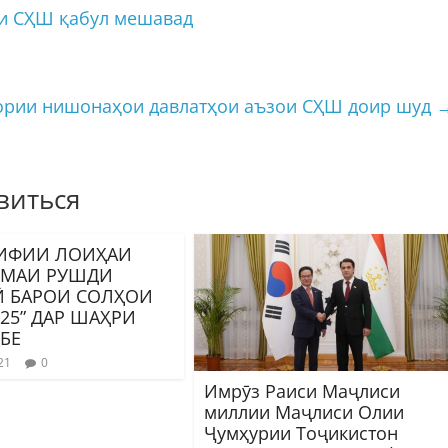
қи СҲШ қабул мешавад
ории нишонаҳои давлатҳои аъзои СҲШ доир шуд
виться
ИФИИ ЛОИҲАИ
ОМАИ РУШДИ
Ӣ БАРОИ СОЛҲОИ
025” ДАР ШАҲРИ
БЕ
21
0
Имрӯз Раиси Маҷлиси
миллии Маҷлиси Олии
Ҷумҳурии Тоҷикистон