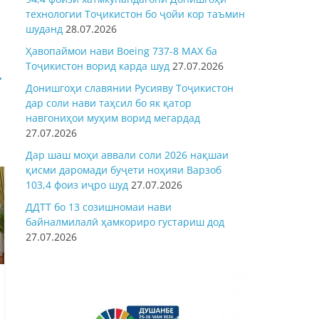
технологии Тоҷикистон бо ҷойи кор таъмин
шуданд
28.07.2026
Ҳавопаймои нави Boeing 737-8 MAX ба
Тоҷикистон ворид карда шуд
27.07.2026
→
Донишгоҳи славянии Русияву Тоҷикистон
дар соли нави таҳсил бо як қатор
навгониҳои муҳим ворид мегардад
27.07.2026
Дар шаш моҳи аввали соли 2026 нақшаи
қисми даромади буҷети ноҳияи Варзоб
103,4 фоиз иҷро шуд
27.07.2026
ДДТТ бо 13 созишномаи нави
байналмилалӣ ҳамкориро густариш дод
27.07.2026