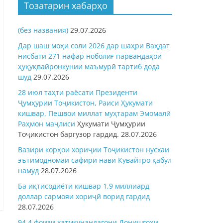
Тозатарин хабарҳо
(без названия)
29.07.2026
Дар шаш моҳи соли 2026 дар шаҳри Ваҳдат
нисбати 271 нафар ноболиғ парвандаҳои
ҳуқуқвайронкунии маъмурӣ тартиб дода
шуд
29.07.2026
28 июл таҳти раёсати Президенти
Ҷумҳурии Тоҷикистон, Раиси Ҳукумати
кишвар, Пешвои миллат муҳтарам Эмомалӣ
Раҳмон
маҷлиси
Ҳукумати Ҷумҳурии
Тоҷикистон баргузор гардид.
28.07.2026
Вазири корҳои хориҷии Тоҷикистон нусхаи
эътимодномаи сафири нави Кувайтро қабул
намуд
28.07.2026
Ба иқтисодиёти кишвар 1,9 миллиард
доллар сармояи хориҷӣ ворид гардид
28.07.2026
94,4 фоизи хатмкунандагони Донишгоҳи