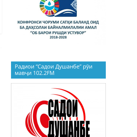
Радиои “Садои Душанбе” рӯи
мавҷи 102.2FM