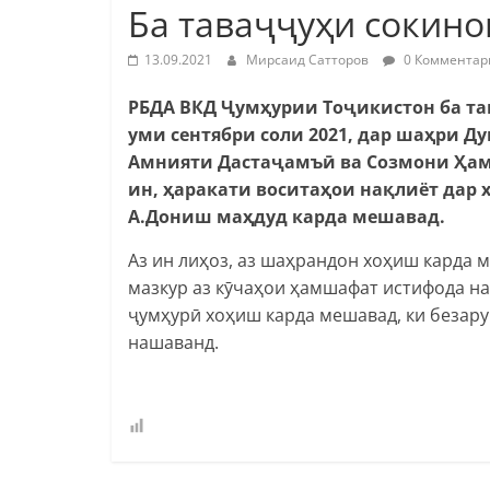
Ба таваҷҷуҳи сокин
13.09.2021
Мирсаид Сатторов
0 Комментар
РБДА ВКД Ҷумҳурии Тоҷикистон ба та
уми сентябри соли 2021, дар шаҳри 
Амнияти Дастаҷамъӣ ва Созмони Ҳам
ин, ҳаракати воситаҳои нақлиёт дар 
А.Дониш маҳдуд карда мешавад.
Аз ин лиҳоз, аз шаҳрандон хоҳиш карда 
мазкур аз кӯчаҳои ҳамшафат истифода н
ҷумҳурӣ хоҳиш карда мешавад, ки безар
нашаванд.