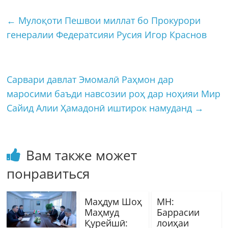
←
Мулоқоти Пешвои миллат бо Прокурори
генералии Федератсияи Русия Игор Краснов
Сарвари давлат Эмомалӣ Раҳмон дар
маросими баъди навсозии роҳ дар ноҳияи Мир
Сайид Алии Ҳамадонӣ иштирок намуданд
→
Вам также может
понравиться
Маҳдум Шоҳ
МН:
Маҳмуд
Баррасии
Қурейшӣ:
лоиҳаи