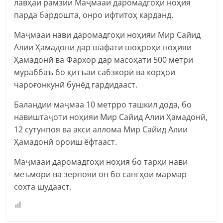
лавҳаи рамзии Маҷмааи даромадгоҳи ноҳия
парда бардошта, онро ифтитоҳ карданд.
Маҷмааи нави даромадгоҳи ноҳияи Мир Сайид
Алии Ҳамадонӣ дар шафати шоҳроҳи ноҳияи
Ҳамадонӣ ва Фархор дар масоҳати 500 метри
мураббаъ бо қитъаи сабзкорӣ ва корҳои
чароғонкунӣ бунёд гардидааст.
Баландии маҷмаа 10 метрро ташкил дода, бо
навиштаҷоти ноҳияи Мир Сайид Алии Ҳамадонӣ,
12 сутунпоя ва акси аллома Мир Сайид Алии
Ҳамадонӣ ороиш ёфтааст.
Маҷмааи даромадгоҳи ноҳия бо тарҳи нави
меъморӣ ва зерпояи он бо сангҳои мармар
сохта шудааст.