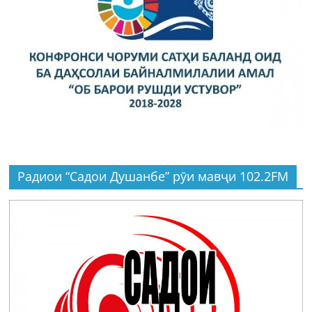
Радиои “Садои Душанбе” рӯи мавҷи 102.2FM