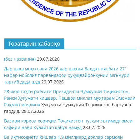
Тозатарин хабарҳо
(без названия)
29.07.2026
Дар шаш моҳи соли 2026 дар шаҳри Ваҳдат нисбати 271
нафар ноболиғ парвандаҳои ҳуқуқвайронкунии маъмурӣ
тартиб дода шуд
29.07.2026
28 июл таҳти раёсати Президенти Ҷумҳурии Тоҷикистон,
Раиси Ҳукумати кишвар, Пешвои миллат муҳтарам Эмомалӣ
Раҳмон
маҷлиси
Ҳукумати Ҷумҳурии Тоҷикистон баргузор
гардид.
28.07.2026
Вазири корҳои хориҷии Тоҷикистон нусхаи эътимодномаи
сафири нави Кувайтро қабул намуд
28.07.2026
Ба иқтисодиёти кишвар 1,9 миллиард доллар сармояи