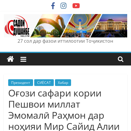
Skip
to
content
27 сол дар фазои иттилоотии Тоҷикистон
Президент
СИЁСАТ
Хабар
Оғози сафари кории
Пешвои миллат
Эмомалӣ Раҳмон дар
ноҳияи Мир Сайид Алии