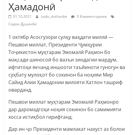
Ҳамадонӣ
01.10.2021
sado_dushanbe
0 Комментариев
Садои Душанбе
1 октябр Асосгузори сулҳу ваҳдати миллӣ —
Пешвои миллат, Президенти Ҷумҳурии
Тоҷикистон муҳтарам Эмомалӣ Раҳмон бо
мақсади шиносоӣ бо вазъи зиндагии мардум,
ифтитоҳи якчанд иншооти таъйиноти гуногун ва
суҳбату мулоқот бо сокинон ба ноҳияи Мир
Сайид Алии Ҳамадонии вилояти Хатлон ташриф
оварданд.
Пешвои миллат муҳтарам Эмомалӣ Раҳмонро
дар даромадгоҳи ноҳия сокинон бо самимияти
хосса истиқбол гирифтанд.
Дар ин ҷо Президенти мамлакат нахуст аз болои