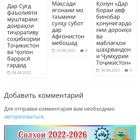
Мақсади
Қонун «Дар
Дар Суғд
ягонаии мо
бораи авф
фаъолияти
таъмини
бинобар
муштараки
сулҳу субот
қонунигардо
доираҳои
дар
нии дороиҳо
тиҷоративу
Афғонистон
ва
соҳибкории
мебошад
маблағҳои
Тоҷикистон
шаҳрвандон
25.08.2021
0
ва Ҷопон
и Ҷумҳурии
баррасӣ
Тоҷикистон»
гардид
30.06.2021
0
08.08.2022
Добавить комментарий
Для отправки комментария вам необходимо
авторизоваться
.