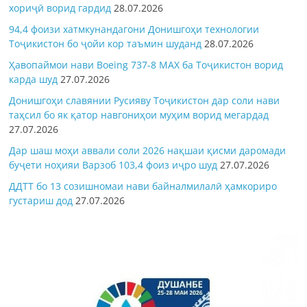
хориҷӣ ворид гардид
28.07.2026
94,4 фоизи хатмкунандагони Донишгоҳи технологии
Тоҷикистон бо ҷойи кор таъмин шуданд
28.07.2026
Ҳавопаймои нави Boeing 737-8 MAX ба Тоҷикистон ворид
карда шуд
27.07.2026
Донишгоҳи славянии Русияву Тоҷикистон дар соли нави
таҳсил бо як қатор навгониҳои муҳим ворид мегардад
27.07.2026
Дар шаш моҳи аввали соли 2026 нақшаи қисми даромади
буҷети ноҳияи Варзоб 103,4 фоиз иҷро шуд
27.07.2026
ДДТТ бо 13 созишномаи нави байналмилалӣ ҳамкориро
густариш дод
27.07.2026