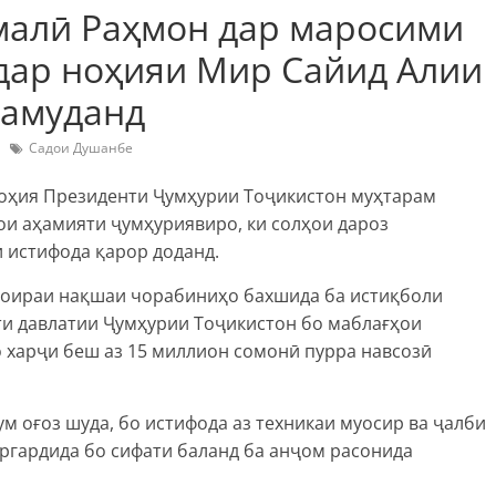
малӣ Раҳмон дар маросими
 дар ноҳияи Мир Сайид Алии
намуданд
Садои Душанбе
оҳия Президенти Ҷумҳурии Тоҷикистон муҳтарам
ои аҳамияти ҷумҳуриявиро, ки солҳои дароз
 истифода қарор доданд.
 доираи нақшаи чорабиниҳо бахшида ба истиқболи
ти давлатии Ҷумҳурии Тоҷикистон бо маблағҳои
 харҷи беш аз 15 миллион сомонӣ пурра навсозӣ
ум оғоз шуда, бо истифода аз техникаи муосир ва ҷалби
ргардида бо сифати баланд ба анҷом расонида