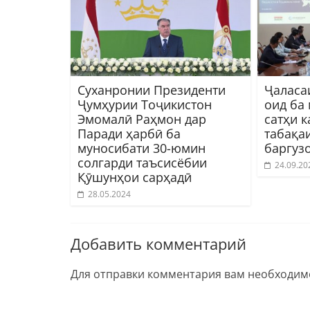
Суханронии Президенти
Ҷаласа
Ҷумҳурии Тоҷикистон
оид ба
Эмомалӣ Раҳмон дар
сатҳи 
Паради ҳарбӣ ба
табақа
муносибати 30-юмин
баргуз
солгарди таъсисёбии
24.09.20
Қӯшунҳои сарҳадӣ
28.05.2024
Добавить комментарий
Для отправки комментария вам необходи