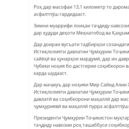
Роҳ дар масофаи 13,1 километр то даром
асфалтпӯш гардидааст.
Зимни муаррифи лоиҳаи таҷдиду навсозии
дар ҳудуди деҳоти Меҳнатобод ва Қаҳрам
Дар доираи вусъати тадбирҳои созандаг
Истиқлолияти давлатии Ҷумҳурии Тоҷики
сайёҳӣ ва ҳунарҳои мардумӣ, дар ин дав
Чубеки ноҳия бо дастгирии соҳибкорон в
карда шудааст.
Дар маҷмуъ дар ноҳияи Мир Сайид Алии 
Истиқлолияти давлатии Ҷумҳурии Тоҷик
давлатӣ ва соҳибкорони маҳаллӣ дар ма
ҷумҳуриявӣ ва маҳаллӣ пурра асфалтпӯш 
Президенти Ҷумҳурии Тоҷикистон муҳта
таҷдиду навозии роҳ ташаббуси соҳибко