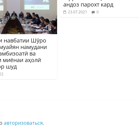
андоз парохт кард
23.07.2021
0
и навбатии Шӯро
 муайян намудани
камбизоатӣ ва
и миёнаи аҳолӣ
ор шуд
22
мо
авторизоваться
.