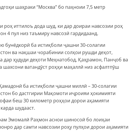
адгоҳи шаҳраки “Москва” бо паҳноии 7,5 метр
 роҳ иттилоъ дода шуд, ки дар доираи навсозии роҳ
он 4 пул низ таъмиру навсозӣ гардидаанд.
ию бунёдкорӣ ба истиқболи ҷашни 30-солагии
стон ва нақшаи чорабинии солҳои рушди деҳот,
ра дар ҳудуди деҳоти Меҳнатобод, Қаҳрамон, Панҷоб ва
а шахсони ватандӯст роҳҳи маҳаллӣ низ асфалтпӯш
Ҳамадонӣ ба истиқболи ҷашни миллӣ – 30-солагии
истон бо дастгирии Мақомоти иҷроияи ҳокимияти
софаи беш 30 километр роҳҳои дорои аҳамияти
карда шудааст.
рам Эмомалӣ Раҳмон аснои шиносоӣ бо лоиҳаи
ронро дар самти навсозии роҳу пулҳои дорои аҳамияти