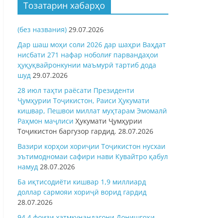
Тозатарин хабарҳо
(без названия)
29.07.2026
Дар шаш моҳи соли 2026 дар шаҳри Ваҳдат
нисбати 271 нафар ноболиғ парвандаҳои
ҳуқуқвайронкунии маъмурӣ тартиб дода
шуд
29.07.2026
28 июл таҳти раёсати Президенти
Ҷумҳурии Тоҷикистон, Раиси Ҳукумати
кишвар, Пешвои миллат муҳтарам Эмомалӣ
Раҳмон
маҷлиси
Ҳукумати Ҷумҳурии
Тоҷикистон баргузор гардид.
28.07.2026
Вазири корҳои хориҷии Тоҷикистон нусхаи
эътимодномаи сафири нави Кувайтро қабул
намуд
28.07.2026
Ба иқтисодиёти кишвар 1,9 миллиард
доллар сармояи хориҷӣ ворид гардид
28.07.2026
94,4 фоизи хатмкунандагони Донишгоҳи