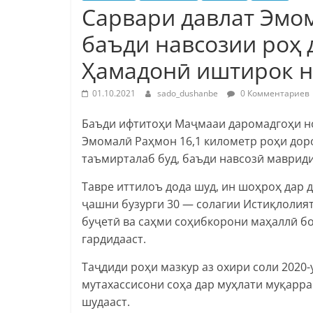
Сарвари давлат Эмо
баъди навсозии роҳ
Ҳамадонӣ иштирок 
01.10.2021
sado_dushanbe
0 Комментариев
Баъди ифтитоҳи Маҷмааи даромадгоҳи н
Эмомалӣ Раҳмон 16,1 километр роҳи дор
таъмирталаб буд, баъди навсозӣ мавриди
Тавре иттилоъ дода шуд, ин шоҳроҳ дар
ҷашни бузурги 30 — солагии Истиқлолия
буҷетӣ ва саҳми соҳибкорони маҳаллӣ бо
гардидааст.
Таҷдиди роҳи мазкур аз охири соли 2020-
мутахассисони соҳа дар муҳлати муқарра
шудааст.