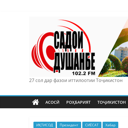
Skip
to
content
27 сол дар фазои иттилоотии Тоҷикистон
АСОСӢ
РОҲБАРИЯТ
ТОҶИКИСТОН
ИҚТИСОД
Президент
СИЁСАТ
Хабар