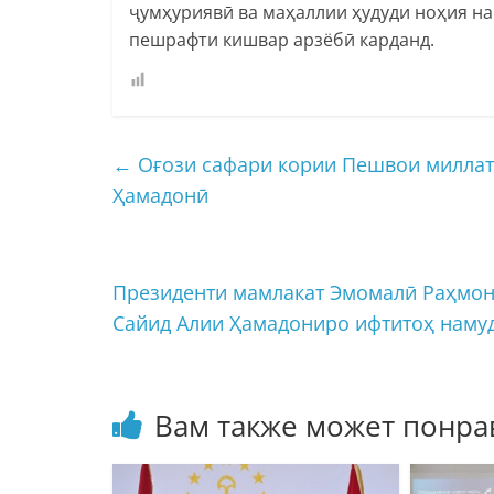
ҷумҳуриявӣ ва маҳаллии ҳудуди ноҳия на
пешрафти кишвар арзёбӣ карданд.
←
Оғози сафари кории Пешвои миллат
Ҳамадонӣ
Президенти мамлакат Эмомалӣ Раҳмон
Сайид Алии Ҳамадониро ифтитоҳ наму
Вам также может понра