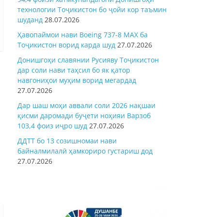
технологии Тоҷикистон бо ҷойи кор таъмин
шуданд
28.07.2026
Ҳавопаймои нави Boeing 737-8 MAX ба
Тоҷикистон ворид карда шуд
27.07.2026
Донишгоҳи славянии Русияву Тоҷикистон
дар соли нави таҳсил бо як қатор
навгониҳои муҳим ворид мегардад
27.07.2026
Дар шаш моҳи аввали соли 2026 нақшаи
қисми даромади буҷети ноҳияи Варзоб
103,4 фоиз иҷро шуд
27.07.2026
ДДТТ бо 13 созишномаи нави
байналмилалӣ ҳамкориро густариш дод
27.07.2026