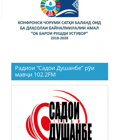
Радиои “Садои Душанбе” рӯи
мавҷи 102.2FM