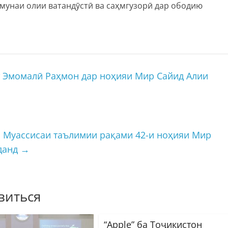
мунаи олии ватандӯстӣ ва саҳмгузорӣ дар ободию
 Эмомалӣ Раҳмон дар ноҳияи Мир Сайид Алии
 Муассисаи таълимии рақами 42-и ноҳияи Мир
данд
→
виться
“Apple” ба Тоҷикистон