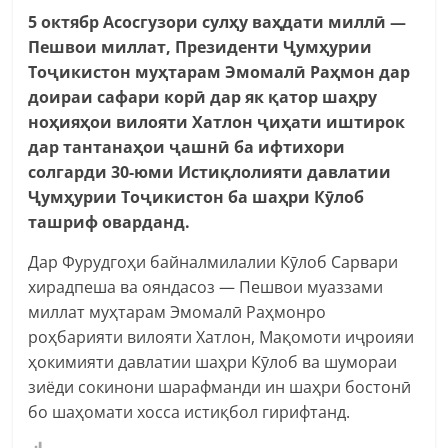
5 октябр Асосгузори сулҳу ваҳдати миллӣ —
Пешвои миллат, Президенти Ҷумҳурии
Тоҷикистон муҳтарам Эмомалӣ Раҳмон дар
доираи сафари корӣ дар як қатор шаҳру
ноҳияҳои вилояти Хатлон ҷиҳати иштирок
дар тантанаҳои ҷашнӣ ба ифтихори
солгарди 30-юми Истиқлолияти давлатии
Ҷумҳурии Тоҷикистон ба шаҳри Кӯлоб
ташриф оварданд.
Дар Фурудгоҳи байналмилалии Кӯлоб Сарвари
хирадпеша ва ояндасоз — Пешвои муаззами
миллат муҳтарам Эмомалӣ Раҳмонро
роҳбарияти вилояти Хатлон, Мақомоти иҷроияи
ҳокимияти давлатии шаҳри Кӯлоб ва шумораи
зиёди сокинони шарафманди ин шаҳри бостонӣ
бо шаҳомати хосса истиқбол гирифтанд.