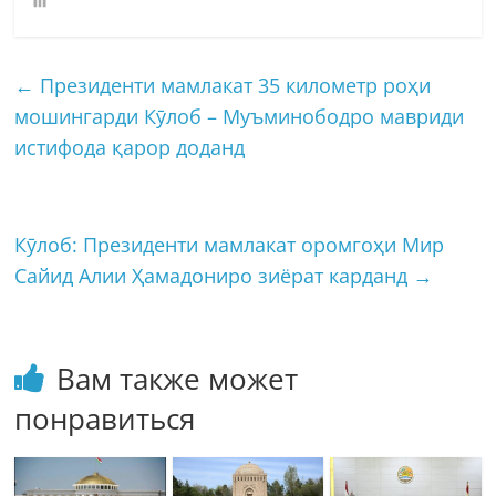
←
Президенти мамлакат 35 километр роҳи
мошингарди Кӯлоб – Муъминободро мавриди
истифода қарор доданд
Кӯлоб: Президенти мамлакат оромгоҳи Мир
Сайид Алии Ҳамадониро зиёрат карданд
→
Вам также может
понравиться