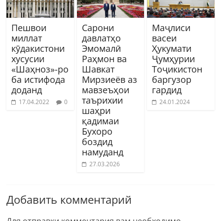
Пешвои
Сарони
Маҷлиси
миллат
давлатҳо
васеи
кӯдакистони
Эмомалӣ
Ҳукумати
хусусии
Раҳмон ва
Ҷумҳурии
«Шаҳноз»-ро
Шавкат
Тоҷикистон
ба истифода
Мирзиеёв аз
баргузор
доданд
мавзеъҳои
гардид
таърихии
17.04.2022
0
24.01.2024
шаҳри
қадимаи
Бухоро
боздид
намуданд
27.03.2026
Добавить комментарий