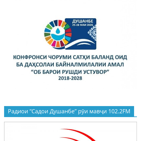
Радиои “Садои Душанбе” рӯи мавҷи 102.2FM