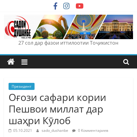
Skip
to
content
27 сол дар фазои иттилоотии Тоҷикистон
Президент
Оғози сафари кории
Пешвои миллат дар
шаҳри Кӯлоб
05.10.2021
sado_dushanbe
0 Комментариев