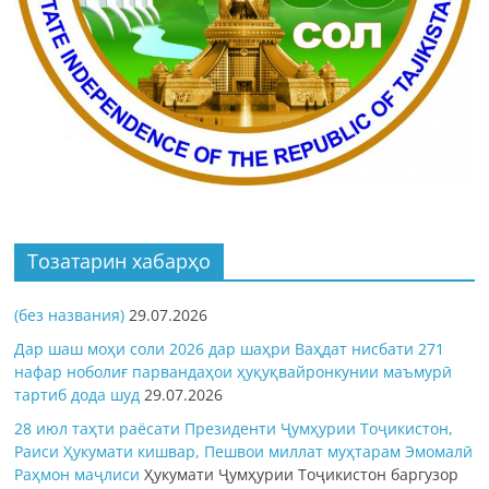
Тозатарин хабарҳо
(без названия)
29.07.2026
Дар шаш моҳи соли 2026 дар шаҳри Ваҳдат нисбати 271
нафар ноболиғ парвандаҳои ҳуқуқвайронкунии маъмурӣ
тартиб дода шуд
29.07.2026
28 июл таҳти раёсати Президенти Ҷумҳурии Тоҷикистон,
Раиси Ҳукумати кишвар, Пешвои миллат муҳтарам Эмомалӣ
Раҳмон
маҷлиси
Ҳукумати Ҷумҳурии Тоҷикистон баргузор