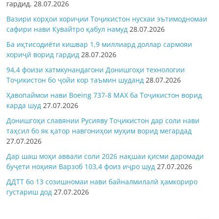
гардид.
28.07.2026
Вазири корҳои хориҷии Тоҷикистон нусхаи эътимодномаи
сафири нави Кувайтро қабул намуд
28.07.2026
Ба иқтисодиёти кишвар 1,9 миллиард доллар сармояи
хориҷӣ ворид гардид
28.07.2026
94,4 фоизи хатмкунандагони Донишгоҳи технологии
Тоҷикистон бо ҷойи кор таъмин шуданд
28.07.2026
Ҳавопаймои нави Boeing 737-8 MAX ба Тоҷикистон ворид
карда шуд
27.07.2026
Донишгоҳи славянии Русияву Тоҷикистон дар соли нави
таҳсил бо як қатор навгониҳои муҳим ворид мегардад
27.07.2026
Дар шаш моҳи аввали соли 2026 нақшаи қисми даромади
буҷети ноҳияи Варзоб 103,4 фоиз иҷро шуд
27.07.2026
ДДТТ бо 13 созишномаи нави байналмилалӣ ҳамкориро
густариш дод
27.07.2026