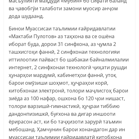
масъулияти маҳдуди «Мубин» бо сифати баланд
ва ҷавобгӯи талаботи замони муосир анҷом
дода шудаанд.
Бинои Муассисаи таълимии ғайридавлатии
«Мактаби Пулотов» аз таҳхона ва се ошëна
иборат буда, дорои 31 синфхона, аз ҷумла 2
ташхисгоҳи фаннӣ, 2 синфхонаи технологияи
иттилоотии пайваст бо шабакаи байналмилалии
интернет, 2 синфхонаи технологӣ ҷиҳати рушди
ҳунарҳои мардумӣ, кабинетҳои фаннӣ, утоқ
барои омӯзиши шоҳмот, ҳуҷраҳои корӣ,
китобхонаи электронӣ, толори маҷлисгоҳ барои
зиёда аз 100 нафар, ошхона бо 120 ҷои нишаст,
толори варзишӣ-гимнастикӣ, ҳуҷраи тиббию
дандонпизишкӣ, буғхона ва дигар иншооти
ёрирасон аст, ки бо таҷҳизоти зарурӣ таъмин
мебошанд. Ҳамчунин барои хонандагон дар ин
муассисаи таълимии ғайридавлатӣ китобхона