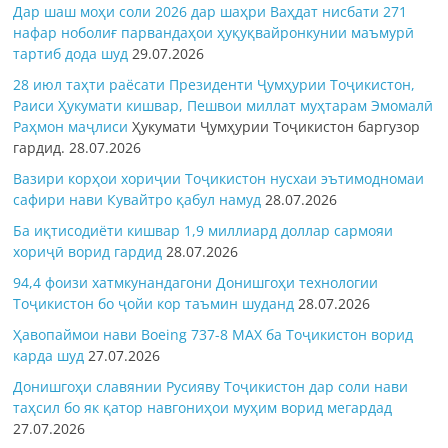
Дар шаш моҳи соли 2026 дар шаҳри Ваҳдат нисбати 271
нафар ноболиғ парвандаҳои ҳуқуқвайронкунии маъмурӣ
тартиб дода шуд
29.07.2026
28 июл таҳти раёсати Президенти Ҷумҳурии Тоҷикистон,
Раиси Ҳукумати кишвар, Пешвои миллат муҳтарам Эмомалӣ
Раҳмон
маҷлиси
Ҳукумати Ҷумҳурии Тоҷикистон баргузор
гардид.
28.07.2026
Вазири корҳои хориҷии Тоҷикистон нусхаи эътимодномаи
сафири нави Кувайтро қабул намуд
28.07.2026
Ба иқтисодиёти кишвар 1,9 миллиард доллар сармояи
хориҷӣ ворид гардид
28.07.2026
94,4 фоизи хатмкунандагони Донишгоҳи технологии
Тоҷикистон бо ҷойи кор таъмин шуданд
28.07.2026
Ҳавопаймои нави Boeing 737-8 MAX ба Тоҷикистон ворид
карда шуд
27.07.2026
Донишгоҳи славянии Русияву Тоҷикистон дар соли нави
таҳсил бо як қатор навгониҳои муҳим ворид мегардад
27.07.2026