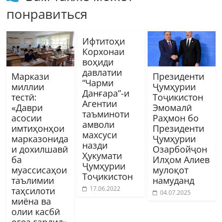
понравиться
Ифтитоҳи
Корхонаи
воҳиди
давлатии
Маркази
Президенти
“Чарми
миллии
Ҷумҳурии
Данғара”-и
тестӣ:
Тоҷикистон
Агентии
«Даври
Эмомалӣ
таъминоти
асосии
Раҳмон бо
амволи
имтиҳонҳои
Президенти
махсуси
марказонида
Ҷумҳурии
назди
и дохилшавӣ
Озарбойҷон
Ҳукумати
ба
Илҳом Алиев
Ҷумҳурии
муассисаҳои
мулоқот
Тоҷикистон
таълимии
намуданд
17.06.2022
таҳсилоти
04.07.2025
миёна ва
олии касбӣ