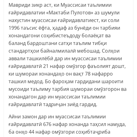
Мавриди зикр аст, ки Муассисаи таълимии
ғайридавлатии «Мактаби Пулотов» аз шумули
нахустин муассисаи ғайридавлатиест, ки соли
1996 таъсис ёфта, ҳадаф аз бунёди он тарбияи
хонандагони соҳибистеъдоду болаёқат ва
баланд бардоштани сатҳи таълим тибқи
стандартҳои байналмилалӣ мебошад. Солҳои
аввали ташкилёбӣ дар ин муассисаи таълимии
ғайридавлатӣ 21 нафар омӯзгор фаъолият дошт,
ки шумораи хонандаҳо он вақт 78 нафарро
ташкил медод. Бо фароҳам гардидани шароити
мусоиди таълиму тарбия шумораи омӯзгорон ва
хонандагон дар ин муассисаи таълимии
ғайридавлатӣ тадриҷан зиёд гардид.
Айни замон дар ин муассисаи таълимии
ғайридавлатӣ 676 нафар хонанда таҳсил намуда,
ба онҳо 44 нафар омӯзгори соҳибтаҷриба