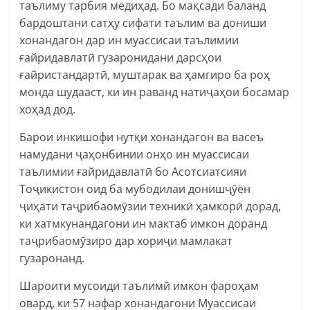
таълиму тарбия медиҳад. Бо мақсади баланд
бардоштани сатҳу сифати таълим ва дониши
хонандагон дар ин муассисаи таълимии
ғайридавлатӣ гузаронидани дарсҳои
ғайристандартӣ, муштарак ва ҳамгиро ба роҳ
монда шудааст, ки ин раванд натиҷаҳои босамар
хоҳад дод.
Барои инкишофи нутқи хонандагон ва васеъ
намудани ҷаҳонбинии онҳо ин муассисаи
таълимии ғайридавлатӣ бо Асотсиатсияи
Тоҷикистон оид ба мубодилаи донишҷӯён
ҷиҳати таҷрибаомӯзии техникӣ ҳамкорӣ дорад,
ки хатмкунандагони ин мактаб имкон доранд
таҷрибаомӯзиро дар хориҷи мамлакат
гузаронанд.
Шароити мусоиди таълимӣ имкон фароҳам
овард, ки 57 нафар хонандагони Муассисаи