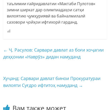
таълимии ғайридавлатии «Мактаби Пулотов»
зимни ширкат дар олимпиадаҳои сатҳи
вилоятию ҷумҳуриявӣ ва байналмилалӣ
сазовори ҷойҳои ифтихорӣ гарданд.
←
Ҷ. Расулов: Сарвари давлат аз боғи хоҷагии
деҳқонии «Наврӯз» дидан намуданд
Хуҷанд: Сарвари давлат бинои Прокуратураи
вилояти Суғдро ифтитоҳ намуданд
→
Вам также может