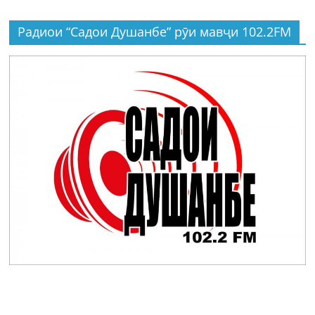
Радиои “Садои Душанбе” рӯи мавҷи 102.2FM