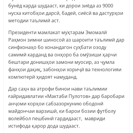
бунёд карда шудааст, ки дорои зиёда аз 9000
нусха китобҳои дарсӣ, бадеӣ, сиёсӣ ва дастурҳои
методии таълимӣ аст.
Президенти мамлакат муҳтарам Эмомалӣ
Раҳмон зимни шиносоӣ аз шароити таълимӣ дар
синфхонаҳо бо хонандагон суҳбати озоду
самимӣ карданд ва онҳоро ба омӯзиши ҳарчи
бештари донишҳои замони муосир, аз ҷумла
фанҳои дақиқ, забонҳои хориҷӣ ва технологияи
компютерӣ ҳидоят намуданд.
Дар саҳн ва атрофи бинои нави таълимии
ғайридавлатии «Мактаби Пулотов» дар баробари
анҷоми корҳои сабзазоркунию ободонӣ
майдончаи варзишӣ, ки барои бозии футболу
волейбол пешбинӣ гардидааст, мавриди
истифода қарор дода шудааст.