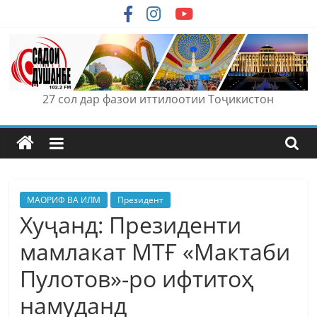
Skip
to
content
27 сол дар фазои иттилоотии Тоҷикистон
МАОРИФ ВА ИЛМ
Президент
Хуҷанд: Президенти
мамлакат МТҒ «Мактаби
Пулотов»-ро ифтитоҳ
намуданд