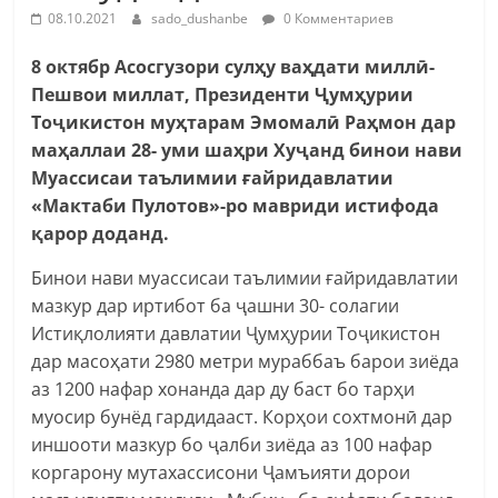
08.10.2021
sado_dushanbe
0 Комментариев
8 октябр Асосгузори сулҳу ваҳдати миллӣ-
Пешвои миллат, Президенти Ҷумҳурии
Тоҷикистон муҳтарам Эмомалӣ Раҳмон дар
маҳаллаи 28- уми шаҳри Хуҷанд бинои нави
Муассисаи таълимии ғайридавлатии
«Мактаби Пулотов»-ро мавриди истифода
қарор доданд.
Бинои нави муассисаи таълимии ғайридавлатии
мазкур дар иртибот ба ҷашни 30- солагии
Истиқлолияти давлатии Ҷумҳурии Тоҷикистон
дар масоҳати 2980 метри мураббаъ барои зиёда
аз 1200 нафар хонанда дар ду баст бо тарҳи
муосир бунёд гардидааст. Корҳои сохтмонӣ дар
иншооти мазкур бо ҷалби зиёда аз 100 нафар
коргарону мутахассисони Ҷамъияти дорои