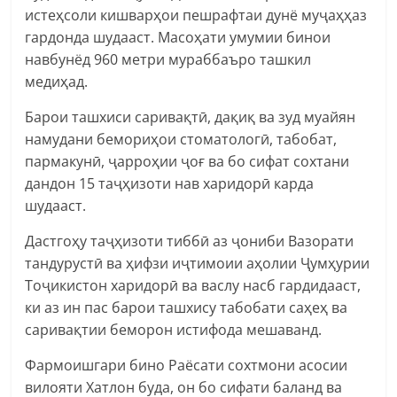
истеҳсоли кишварҳои пешрафтаи дунё муҷаҳҳаз
гардонда шудааст. Масоҳати умумии бинои
навбунёд 960 метри мураббаъро ташкил
медиҳад.
Барои ташхиси саривақтӣ, дақиқ ва зуд муайян
намудани бемориҳои стоматологӣ, табобат,
пармакунӣ, ҷарроҳии ҷоғ ва бо сифат сохтани
дандон 15 таҷҳизоти нав харидорӣ карда
шудааст.
Дастгоҳу таҷҳизоти тиббӣ аз ҷониби Вазорати
тандурустӣ ва ҳифзи иҷтимоии аҳолии Ҷумҳурии
Тоҷикистон харидорӣ ва васлу насб гардидааст,
ки аз ин пас барои ташхису табобати саҳеҳ ва
саривақтии беморон истифода мешаванд.
Фармоишгари бино Раёсати сохтмони асосии
вилояти Хатлон буда, он бо сифати баланд ва