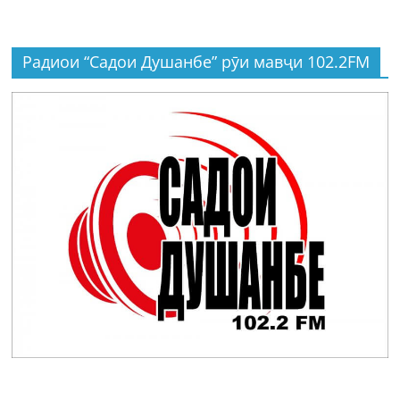
Радиои “Садои Душанбе” рӯи мавҷи 102.2FM