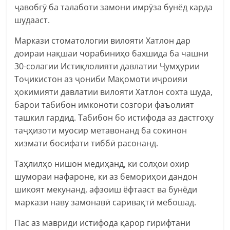
ҷавобгӯ ба талаботи замони имрӯза бунёд карда
шудааст.
Маркази стоматологии вилояти Хатлон дар
доираи нақшаи чорабиниҳо бахшида ба чашни
30-солагии Истиқлолияти давлатии Ҷумҳурии
Тоҷикистон аз ҷониби Мақомоти иҷроияи
ҳокимияти давлатии вилояти Хатлон сохта шуда,
барои табибон имконоти созгори фаъолият
ташкил гардид. Табибон бо истифода аз дастгоҳу
таҷҳизоти муосир метавонанд ба сокинон
хизмати босифати тиббӣ расонанд.
Таҳлилҳо нишон медиҳанд, ки солҳои охир
шумораи нафароне, ки аз бемориҳои дандон
шикоят мекунанд, афзоиш ёфтааст ва бунёди
маркази наву замонавӣ саривақтӣ мебошад.
Пас аз мавриди истифода қарор гирифтани