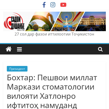
Skip
to
content
27 сол дар фазои иттилоотии Тоҷикистон
Президент
Бохтар: Пешвои миллат
Маркази стоматологии
вилояти Хатлонро
ифтитоҳ намуданд