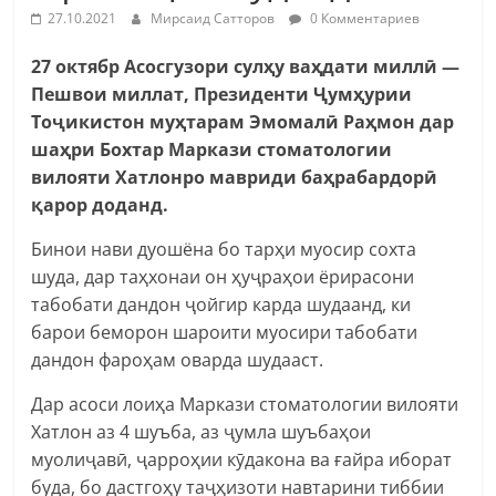
27.10.2021
Мирсаид Сатторов
0 Комментариев
27 октябр Асосгузори сулҳу ваҳдати миллӣ —
Пешвои миллат, Президенти Ҷумҳурии
Тоҷикистон муҳтарам Эмомалӣ Раҳмон дар
шаҳри Бохтар Маркази стоматологии
вилояти Хатлонро мавриди баҳрабардорӣ
қарор доданд.
Бинои нави дуошёна бо тарҳи муосир сохта
шуда, дар таҳхонаи он ҳуҷраҳои ёрирасони
табобати дандон ҷойгир карда шудаанд, ки
барои беморон шароити муосири табобати
дандон фароҳам оварда шудааст.
Дар асоси лоиҳа Маркази стоматологии вилояти
Хатлон аз 4 шуъба, аз ҷумла шуъбаҳои
муолиҷавӣ, ҷарроҳии кӯдакона ва ғайра иборат
буда, бо дастгоҳу таҷҳизоти навтарини тиббии