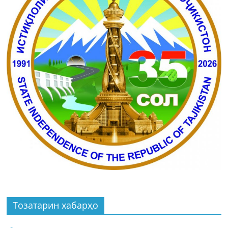
Тозатарин хабарҳо