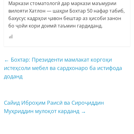
Маркази стоматологӣ дар маркази маъмурии
вилояти Хатлон — шаҳри Бохтар 50 нафар табиб,
бахусус кадрҳои ҷавон бештар аз ҳисоби занон
бо ҷойи кори доимӣ таъмин гардиданд.
←
Бохтар: Президенти мамлакат коргоҳи
истеҳсоли мебел ва сардхонаро ба истифода
доданд
Сайид Иброҳим Раисӣ ва Сироҷиддин
Муҳриддин мулоқот карданд
→