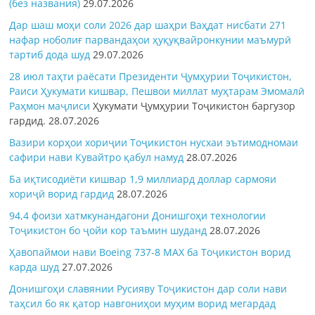
(без названия)
29.07.2026
Дар шаш моҳи соли 2026 дар шаҳри Ваҳдат нисбати 271
нафар ноболиғ парвандаҳои ҳуқуқвайронкунии маъмурӣ
тартиб дода шуд
29.07.2026
28 июл таҳти раёсати Президенти Ҷумҳурии Тоҷикистон,
Раиси Ҳукумати кишвар, Пешвои миллат муҳтарам Эмомалӣ
Раҳмон
маҷлиси
Ҳукумати Ҷумҳурии Тоҷикистон баргузор
гардид.
28.07.2026
Вазири корҳои хориҷии Тоҷикистон нусхаи эътимодномаи
сафири нави Кувайтро қабул намуд
28.07.2026
Ба иқтисодиёти кишвар 1,9 миллиард доллар сармояи
хориҷӣ ворид гардид
28.07.2026
94,4 фоизи хатмкунандагони Донишгоҳи технологии
Тоҷикистон бо ҷойи кор таъмин шуданд
28.07.2026
Ҳавопаймои нави Boeing 737-8 MAX ба Тоҷикистон ворид
карда шуд
27.07.2026
Донишгоҳи славянии Русияву Тоҷикистон дар соли нави
таҳсил бо як қатор навгониҳои муҳим ворид мегардад