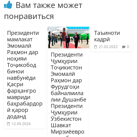
Вам также может
понравиться
Президенти
Таъиноти
мамлакат
кадрӣ
Эмомалӣ
21.02.2022
0
Раҳмон дар
Президенти
ноҳияи
Ҷумҳурии
Тоҷикобод
Тоҷикистон
бинои
Эмомалӣ
навбунёди
Раҳмон дар
Қасри
Фурудгоҳи
фарҳангро
байналмила
мавриди
лии Душанбе
баҳрабардор
Президенти
ӣ қарор
Ҷумҳурии
доданд
Ӯзбекистон
12.09.2024
Шавкат
Мирзиёевро