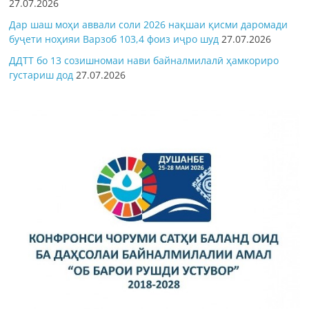
27.07.2026
Дар шаш моҳи аввали соли 2026 нақшаи қисми даромади
буҷети ноҳияи Варзоб 103,4 фоиз иҷро шуд
27.07.2026
ДДТТ бо 13 созишномаи нави байналмилалӣ ҳамкориро
густариш дод
27.07.2026