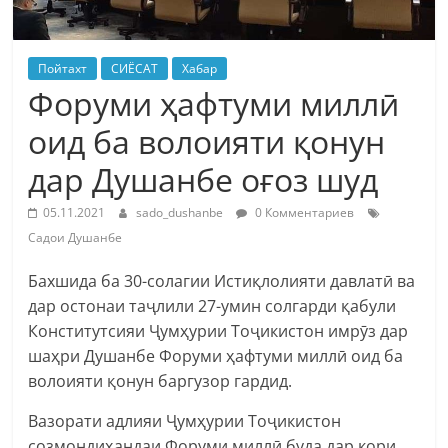
Пойтахт
СИЁСАТ
Хабар
Форуми ҳафтуми миллӣ
оид ба волоияти қонун
дар Душанбе оғоз шуд
05.11.2021
sado_dushanbe
0 Комментариев
Садои Душанбе
Бахшида ба 30-солагии Истиқлолияти давлатӣ ва
дар остонаи таҷлили 27-умин солгарди қабули
Конститутсияи Ҷумҳурии Тоҷикистон имрӯз дар
шаҳри Душанбе Форуми ҳафтуми миллӣ оид ба
волоияти қонун баргузор гардид.
Вазорати адлияи Ҷумҳурии Тоҷикистон
созмондиҳандаи Форуми миллӣ буда дар кори