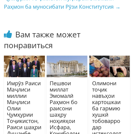
Раҳмон ба муносибати Рӯзи Конститутсия
→
Вам также может
понравиться
Имрӯз Раиси
Пешвои
Олимони
Маҷлиси
миллат
тоҷик
миллии
Эмомалӣ
навъҳои
Маҷлиси
Раҳмон бо
картошкаи
Олии
раисони
ба гармию
Ҷумҳурии
шаҳру
хушкӣ
Тоҷикистон,
ноҳияҳои
тобоварро
Раиси шаҳри
Исфара,
дар
Душанбе
Конибодом,
истеҳсолот