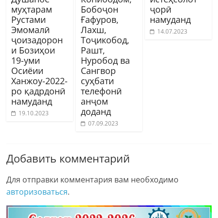
муҳтарам
Бобоҷон
ҷорӣ
Рустами
Ғафуров,
намуданд
Эмомалӣ
Лахш,
14.07.2023
ҷоизадорон
Тоҷикобод,
и Бозиҳои
Рашт,
19-уми
Нуробод ва
Осиёии
Сангвор
Ханжоу-2022-
суҳбати
ро қадрдонӣ
телефонӣ
намуданд
анҷом
доданд
19.10.2023
07.09.2023
Добавить комментарий
Для отправки комментария вам необходимо
авторизоваться
.