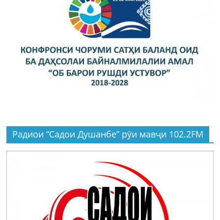
Радиои “Садои Душанбе” рӯи мавҷи 102.2FM