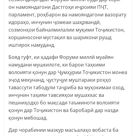
он намояндагони Дастгоҳи иҷроияи ПҶТ,
парламент, роҳбарон ва намояндагони вазорату
идораҳо, инчунин ҷомеаи шаҳрвандӣ,
созмонҳои байналмилалии муқими Тоҷикистон,
коршиносони мустақил ва шарикони рушд
иштирок намуданд.
Бояд гуфт, ки ҳадафи Форуми миллӣ муайян
намудани мушкилоте, ки барои таҳкими
волоияти қонун дар Ҷумҳурии Тоҷикистон монеа
эҷод мекунанд, ҷустуҷуи муштараки роҳҳо
тавассути табодули таҷриба ва муҳокимаи озод,
инчунин таҳияи тавсияҳои мушаххас ва
пешниҳодҳо бо мақсади таъминоти волоияти
қонун дар Тоҷикистон ва баробарӣ дар назди
қонун мебошад.
Дар чорабинии мазкур масъалаҳо вобаста ба