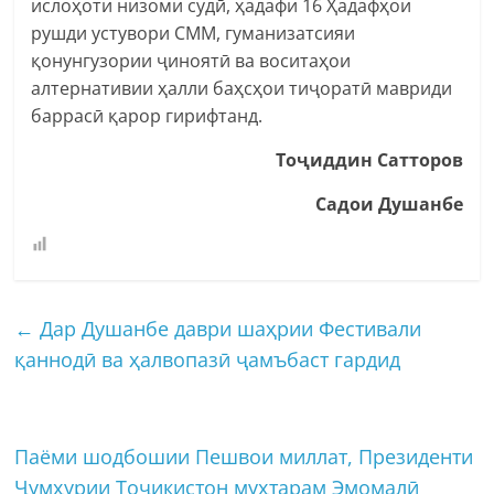
ислоҳоти низоми судӣ, ҳадафи 16 Ҳадафҳои
рушди устувори СММ, гуманизатсияи
қонунгузории ҷиноятӣ ва воситаҳои
алтернативии ҳалли баҳсҳои тиҷоратӣ мавриди
баррасӣ қарор гирифтанд.
Тоҷиддин Сатторов
Садои Душанбе
←
Дар Душанбе даври шаҳрии Фестивали
қаннодӣ ва ҳалвопазӣ ҷамъбаст гардид
Паёми шодбошии Пешвои миллат, Президенти
Ҷумҳурии Тоҷикистон муҳтарам Эмомалӣ