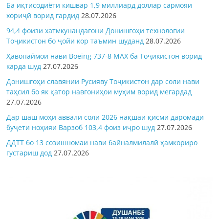
Ба иқтисодиёти кишвар 1,9 миллиард доллар сармояи
хориҷӣ ворид гардид
28.07.2026
94,4 фоизи хатмкунандагони Донишгоҳи технологии
Тоҷикистон бо ҷойи кор таъмин шуданд
28.07.2026
Ҳавопаймои нави Boeing 737-8 MAX ба Тоҷикистон ворид
карда шуд
27.07.2026
Донишгоҳи славянии Русияву Тоҷикистон дар соли нави
таҳсил бо як қатор навгониҳои муҳим ворид мегардад
27.07.2026
Дар шаш моҳи аввали соли 2026 нақшаи қисми даромади
буҷети ноҳияи Варзоб 103,4 фоиз иҷро шуд
27.07.2026
ДДТТ бо 13 созишномаи нави байналмилалӣ ҳамкориро
густариш дод
27.07.2026