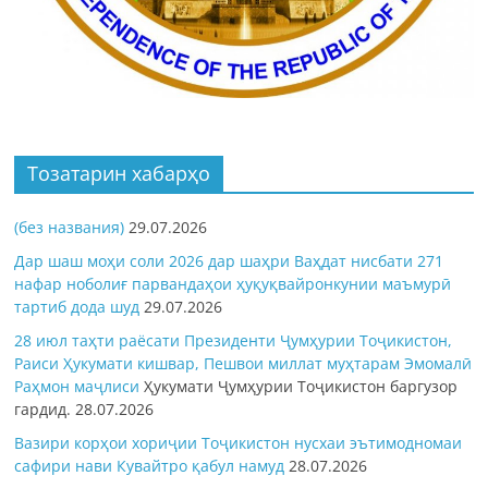
Тозатарин хабарҳо
(без названия)
29.07.2026
Дар шаш моҳи соли 2026 дар шаҳри Ваҳдат нисбати 271
нафар ноболиғ парвандаҳои ҳуқуқвайронкунии маъмурӣ
тартиб дода шуд
29.07.2026
28 июл таҳти раёсати Президенти Ҷумҳурии Тоҷикистон,
Раиси Ҳукумати кишвар, Пешвои миллат муҳтарам Эмомалӣ
Раҳмон
маҷлиси
Ҳукумати Ҷумҳурии Тоҷикистон баргузор
гардид.
28.07.2026
Вазири корҳои хориҷии Тоҷикистон нусхаи эътимодномаи
сафири нави Кувайтро қабул намуд
28.07.2026