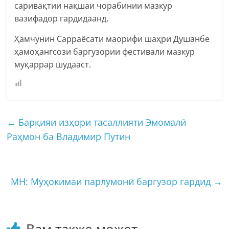
саривақтии нақшаи чорабинии мазкур
вазифадор гардидаанд.
Ҳамчунин Сарраёсати маорифи шаҳри Душанбе
ҳамоҳангсози баргузории фестивали мазкур
муқаррар шудааст.
←
Барқияи изҳори тасаллияти Эмомалӣ
Раҳмон ба Владимир Путин
МН: Муҳокимаи парлумонӣ баргузор гардид
→
Вам также может