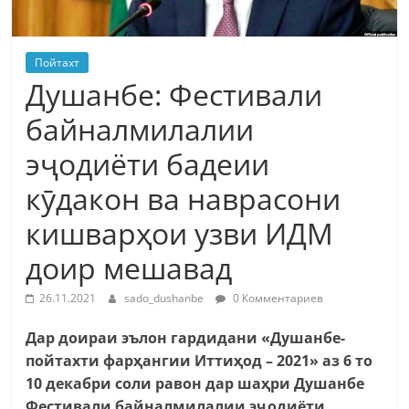
Пойтахт
Душанбе: Фестивали
байналмилалии
эҷодиёти бадеии
кӯдакон ва наврасони
кишварҳои узви ИДМ
доир мешавад
26.11.2021
sado_dushanbe
0 Комментариев
Дар доираи эълон гардидани «Душанбе-
пойтахти фарҳангии Иттиҳод – 2021» аз 6 то
10 декабри соли равон дар шаҳри Душанбе
Фестивали байналмилалии эҷодиёти