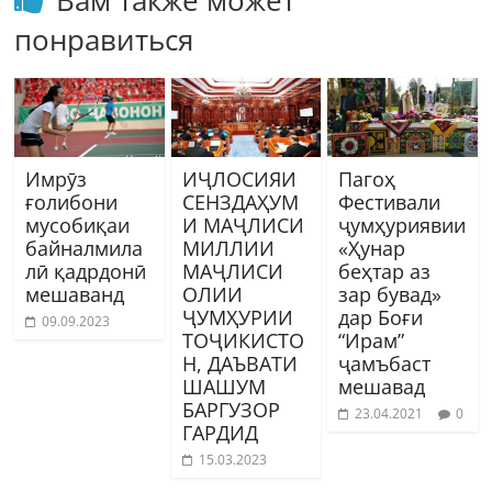
понравиться
Имрӯз
ИҶЛОСИЯИ
Пагоҳ
ғолибони
СЕНЗДАҲУМ
Фестивали
мусобиқаи
И МАҶЛИСИ
ҷумҳуриявии
байналмила
МИЛЛИИ
«Ҳунар
лӣ қадрдонӣ
МАҶЛИСИ
беҳтар аз
мешаванд
ОЛИИ
зар бувад»
ҶУМҲУРИИ
дар Боғи
09.09.2023
ТОҶИКИСТО
“Ирам”
Н, ДАЪВАТИ
ҷамъбаст
ШАШУМ
мешавад
БАРГУЗОР
23.04.2021
0
ГАРДИД
15.03.2023