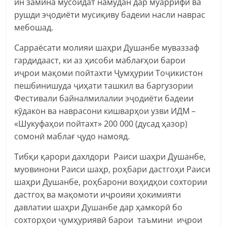
ин замина мусоидат намудан дар муаррифӣ ва
рушди эҷодиёти мусиқиву бадеии насли наврас
мебошад.
Сарраёсати молияи шаҳри Душанбе муваззаф
гардидааст, ки аз ҳисоби маблағҳои барои
иҷрои мақоми пойтахти Ҷумҳурии Тоҷикистон
пешбинишуда ҷиҳати ташкил ва баргузории
Фестивали байналмилалии эҷодиёти бадеии
кӯдакон ва наврасони кишварҳои узви ИДМ –
«Шукуфаҳои пойтахт» 200 000 (дусад ҳазор)
сомонӣ маблағ ҷудо намояд.
Тибқи қарори дахлдори Раиси шаҳри Душанбе,
муовинони Раиси шаҳр, роҳбари дастгоҳи Раиси
шаҳри Душанбе, роҳбарони воҳидҳои сохтории
дастгоҳ ва мақомоти иҷроияи ҳокимияти
давлатии шаҳри Душанбе дар ҳамкорӣ бо
сохторҳои ҷумҳуриявӣ барои таъмини иҷрои