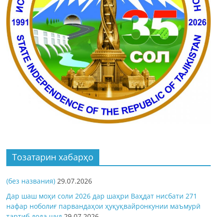
Тозатарин хабарҳо
(без названия)
29.07.2026
Дар шаш моҳи соли 2026 дар шаҳри Ваҳдат нисбати 271
нафар ноболиғ парвандаҳои ҳуқуқвайронкунии маъмурӣ
тартиб дода шуд
29.07.2026