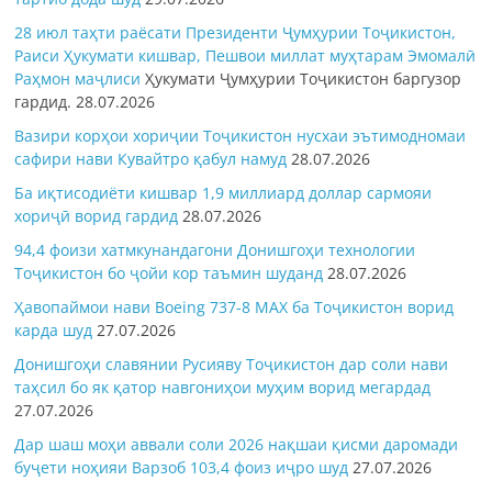
28 июл таҳти раёсати Президенти Ҷумҳурии Тоҷикистон,
Раиси Ҳукумати кишвар, Пешвои миллат муҳтарам Эмомалӣ
Раҳмон
маҷлиси
Ҳукумати Ҷумҳурии Тоҷикистон баргузор
гардид.
28.07.2026
Вазири корҳои хориҷии Тоҷикистон нусхаи эътимодномаи
сафири нави Кувайтро қабул намуд
28.07.2026
Ба иқтисодиёти кишвар 1,9 миллиард доллар сармояи
хориҷӣ ворид гардид
28.07.2026
94,4 фоизи хатмкунандагони Донишгоҳи технологии
Тоҷикистон бо ҷойи кор таъмин шуданд
28.07.2026
Ҳавопаймои нави Boeing 737-8 MAX ба Тоҷикистон ворид
карда шуд
27.07.2026
Донишгоҳи славянии Русияву Тоҷикистон дар соли нави
таҳсил бо як қатор навгониҳои муҳим ворид мегардад
27.07.2026
Дар шаш моҳи аввали соли 2026 нақшаи қисми даромади
буҷети ноҳияи Варзоб 103,4 фоиз иҷро шуд
27.07.2026