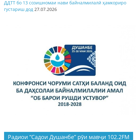
ДДТТ бо 13 созишномаи нави байналмилалӣ ҳамкориро
густариш дод
27.07.2026
Радиои “Садои Душанбе” рӯи мавҷи 102.2FM