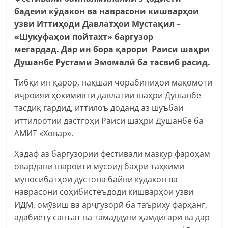
бадеии кӯдакон ва наврасони кишварҳои
узви Иттиҳоди Давлатҳои Мустақил –
«Шукуфаҳои пойтахт» баргузор
мегардад. Дар ин бора қарори Раиси шаҳри
Душанбе Рустами Эмомалӣ ба тасвиб расид.
Тибқи ин қарор, нақшаи чорабиниҳои мақомоти
иҷроияи ҳокимияти давлатии шаҳри Душанбе
тасдиқ гардид, иттилоъ доданд аз шуъбаи
иттилоотии дастгоҳи Раиси шаҳри Душанбе ба
АМИТ «Ховар».
Ҳадаф аз баргузории фестивали мазкур фароҳам
овардани шароити мусоид баҳри таҳкими
муносибатҳои дӯстона байни кӯдакон ва
наврасони соҳибистеъдоди кишварҳои узви
ИДМ, омӯзиш ва арҷгузорӣ ба таъриху фарҳанг,
адабиёту санъат ва тамаддуни ҳамдигарӣ ва дар